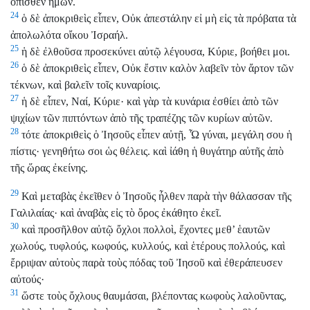
ὄπισθεν ἡμῶν.
24
ὁ δὲ ἀποκριθεὶς εἶπεν, Οὐκ ἀπεστάλην εἰ μὴ εἰς τὰ πρόβατα τὰ
ἀπολωλότα οἴκου Ἰσραήλ.
25
ἡ δὲ ἐλθοῦσα προσεκύνει αὐτῷ λέγουσα, Κύριε, βοήθει μοι.
26
ὁ δὲ ἀποκριθεὶς εἶπεν, Οὐκ ἔστιν καλὸν λαβεῖν τὸν ἄρτον τῶν
τέκνων, καὶ βαλεῖν τοῖς κυναρίοις.
27
ἡ δὲ εἶπεν, Ναί, Κύριε· καὶ γὰρ τὰ κυνάρια ἐσθίει ἀπὸ τῶν
ψιχίων τῶν πιπτόντων ἀπὸ τῆς τραπέζης τῶν κυρίων αὐτῶν.
28
τότε ἀποκριθεὶς ὁ Ἰησοῦς εἶπεν αὐτῇ, Ὦ γύναι, μεγάλη σου ἡ
πίστις· γενηθήτω σοι ὡς θέλεις. καὶ ἰάθη ἡ θυγάτηρ αὐτῆς ἀπὸ
τῆς ὥρας ἐκείνης.
29
Καὶ μεταβὰς ἐκεῖθεν ὁ Ἰησοῦς ἦλθεν παρὰ τὴν θάλασσαν τῆς
Γαλιλαίας· καὶ ἀναβὰς εἰς τὸ ὄρος ἐκάθητο ἐκεῖ.
30
καὶ προσῆλθον αὐτῷ ὄχλοι πολλοὶ, ἔχοντες μεθ’ ἑαυτῶν
χωλούς, τυφλούς, κωφούς, κυλλούς, καὶ ἑτέρους πολλούς, καὶ
ἔρριψαν αὐτοὺς παρὰ τοὺς πόδας τοῦ Ἰησοῦ καὶ ἐθεράπευσεν
αὐτούς·
31
ὥστε τοὺς ὄχλους θαυμάσαι, βλέποντας κωφοὺς λαλοῦντας,