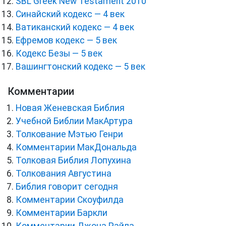
SBL Greek New Testament 2010
Синайский кодекс — 4 век
Ватиканский кодекс — 4 век
Ефремов кодекс — 5 век
Кодекс Безы — 5 век
Вашингтонский кодекс — 5 век
Комментарии
Новая Женевская Библия
Учебной Библии МакАртура
Толкование Мэтью Генри
Комментарии МакДональда
Толковая Библия Лопухина
Толкования Августина
Библия говорит сегодня
Комментарии Скоуфилда
Комментарии Баркли
Комментарии Джона Райла