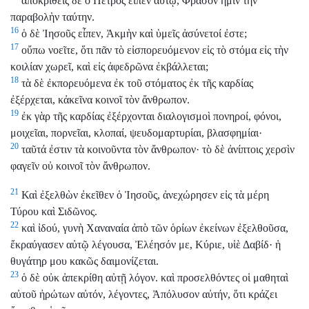
ἀποκριθεὶς δὲ ὁ Πέτρος εἶπεν αὐτῷ, Φράσον ἡμῖν τὴν
παραβολὴν ταύτην.
16
ὁ δὲ Ἰησοῦς εἶπεν, Ἀκμὴν καὶ ὑμεῖς ἀσύνετοί ἐστε;
17
οὔπω νοεῖτε, ὅτι πᾶν τὸ εἰσπορευόμενον εἰς τὸ στόμα εἰς τὴν
κοιλίαν χωρεῖ, καὶ εἰς ἀφεδρῶνα ἐκβάλλεται;
18
τὰ δὲ ἐκπορευόμενα ἐκ τοῦ στόματος ἐκ τῆς καρδίας
ἐξέρχεται, κἀκεῖνα κοινοῖ τὸν ἄνθρωπον.
19
ἐκ γὰρ τῆς καρδίας ἐξέρχονται διαλογισμοὶ πονηροί, φόνοι,
μοιχεῖαι, πορνεῖαι, κλοπαί, ψευδομαρτυρίαι, βλασφημίαι·
20
ταῦτά ἐστιν τὰ κοινοῦντα τὸν ἄνθρωπον· τὸ δὲ ἀνίπτοις χερσὶν
φαγεῖν οὐ κοινοῖ τὸν ἄνθρωπον.
21
Καὶ ἐξελθὼν ἐκεῖθεν ὁ Ἰησοῦς, ἀνεχώρησεν εἰς τὰ μέρη
Τύρου καὶ Σιδῶνος.
22
καὶ ἰδού, γυνὴ Χαναναία ἀπὸ τῶν ὁρίων ἐκείνων ἐξελθοῦσα,
ἔκραύγασεν αὐτῷ λέγουσα, Ἐλέησόν με, Κύριε, υἱὲ Δαβίδ· ἡ
θυγάτηρ μου κακῶς δαιμονίζεται.
23
ὁ δὲ οὐκ ἀπεκρίθη αὐτῇ λόγον. καὶ προσελθόντες οἱ μαθηταὶ
αὐτοῦ ἠρώτων αὐτόν, λέγοντες, Ἀπόλυσον αὐτήν, ὅτι κράζει