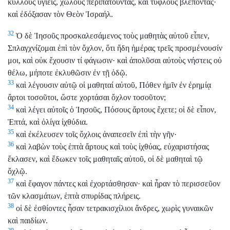
κυλλοὺς ὑγιεῖς, χωλοὺς περιπατοῦντας, καὶ τυφλοὺς βλέποντας·
καὶ ἐδόξασαν τὸν Θεὸν Ἰσραήλ.
32
Ὁ δὲ Ἰησοῦς προσκαλεσάμενος τοὺς μαθητὰς αὐτοῦ εἶπεν,
Σπλαγχνίζομαι ἐπὶ τὸν ὄχλον, ὅτι ἤδη ἡμέρας τρεῖς προσμένουσίν
μοι, καὶ οὐκ ἔχουσιν τί φάγωσιν· καὶ ἀπολῦσαι αὐτοὺς νήστεις οὐ
θέλω, μήποτε ἐκλυθῶσιν ἐν τῇ ὁδῷ.
33
καὶ λέγουσιν αὐτῷ οἱ μαθηταί αὐτοῦ, Πόθεν ἡμῖν ἐν ἐρημίᾳ
ἄρτοι τοσοῦτοι, ὥστε χορτάσαι ὄχλον τοσοῦτον;
34
καὶ λέγει αὐτοῖς ὁ Ἰησοῦς, Πόσους ἄρτους ἔχετε; οἱ δὲ εἶπον,
Ἑπτά, καὶ ὀλίγα ἰχθύδια.
35
καὶ ἐκέλευσεν τοῖς ὄχλοις ἀναπεσεῖν ἐπὶ τὴν γῆν·
36
καὶ λαβὼν τοὺς ἑπτὰ ἄρτους καὶ τοὺς ἰχθύας, εὐχαριστήσας
ἔκλασεν, καὶ ἔδωκεν τοῖς μαθηταῖς αὐτοῦ, οἱ δὲ μαθηταὶ τῷ
ὄχλῷ.
37
καὶ ἔφαγον πάντες καὶ ἐχορτάσθησαν· καὶ ἦραν τὸ περισσεῦον
τῶν κλασμάτων, ἑπτὰ σπυρίδας πλήρεις.
38
οἱ δὲ ἐσθίοντες ἦσαν τετρακισχίλιοι ἄνδρες, χωρὶς γυναικῶν
καὶ παιδίων.