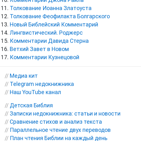
Толкование Иоанна Златоуста
Толкование Феофилакта Болгарского
Новый Библейский Комментарий
Лингвистический. Роджерс
Комментарии Давида Стерна
Ветхий Завет в Новом
Комментарии Кузнецовой
//
Медиа кит
//
Telegram недокнижника
//
Наш YouTube канал
//
Детская Библия
//
Записки недокнижника: статьи и новости
//
Сравнение стихов и анализ текста
//
Параллельное чтение двух переводов
//
План чтения Библии на каждый день