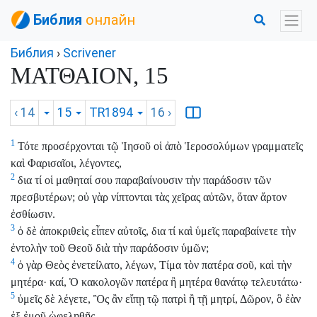
Библия
онлайн
Библия
›
Scrivener
ΜΑΤΘΑΙΟΝ, 15
‹ 14
15
TR1894
16
›
1
Τότε προσέρχονται τῷ Ἰησοῦ οἱ ἀπὸ Ἱεροσολύμων γραμματεῖς
καὶ Φαρισαῖοι, λέγοντες,
2
δια τί οἱ μαθηταί σου παραβαίνουσιν τὴν παράδοσιν τῶν
πρεσβυτέρων; οὐ γὰρ νίπτονται τὰς χεῖρας αὐτῶν, ὅταν ἄρτον
ἐσθίωσιν.
3
ὁ δὲ ἀποκριθεὶς εἶπεν αὐτοῖς, δια τί καὶ ὑμεῖς παραβαίνετε τὴν
ἐντολὴν τοῦ Θεοῦ διὰ τὴν παράδοσιν ὑμῶν;
4
ὁ γὰρ Θεὸς ἐνετείλατο, λέγων, Τίμα τὸν πατέρα σοῦ, καὶ τὴν
μητέρα· καί, Ὁ κακολογῶν πατέρα ἢ μητέρα θανάτῳ τελευτάτω·
5
ὑμεῖς δὲ λέγετε, Ὃς ἂν εἴπῃ τῷ πατρὶ ἢ τῇ μητρί, Δῶρον, ὃ ἐὰν
ἐξ ἐμοῦ ὠφεληθῇς,