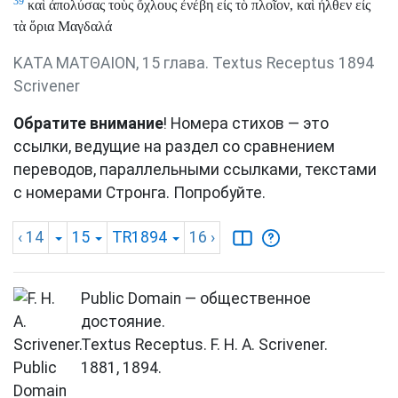
39
καὶ ἀπολύσας τοὺς ὄχλους ἐνέβη εἰς τὸ πλοῖον, καὶ ἦλθεν εἰς
τὰ ὅρια Μαγδαλά
ΚΑΤΑ ΜΑΤΘΑΙΟΝ, 15 глава. Textus Receptus 1894
Scrivener
Обратите внимание
! Номера стихов — это
ссылки, ведущие на раздел со сравнением
переводов, параллельными ссылками, текстами
с номерами Стронга. Попробуйте.
‹ 14
15
TR1894
16
›
Public Domain — общественное
достояние.
Textus Receptus. F. H. A. Scrivener.
1881, 1894.