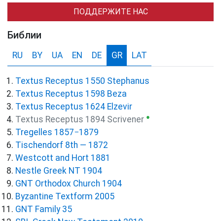
ПОДДЕРЖИТЕ НАС
Библии
RU
BY
UA
EN
DE
GR
LAT
Textus Receptus 1550 Stephanus
Textus Receptus 1598 Beza
Textus Receptus 1624 Elzevir
●
Textus Receptus 1894 Scrivener
Tregelles 1857−1879
Tischendorf 8th — 1872
Westcott and Hort 1881
Nestle Greek NT 1904
GNT Orthodox Church 1904
Byzantine Textform 2005
GNT Family 35