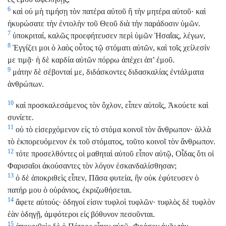
6
καὶ οὐ μὴ τιμήσῃ τὸν πατέρα αὐτοῦ ἢ τὴν μητέρα αὐτοῦ· καὶ
ἠκυρώσατε τὴν ἐντολὴν τοῦ Θεοῦ διὰ τὴν παράδοσιν ὑμῶν.
7
ὑποκριταί, καλῶς προεφήτευσεν περὶ ὑμῶν Ἠσαΐας, λέγων,
8
Ἐγγίζει μοι ὁ λαὸς οὗτος τῷ στόματι αὐτῶν, καὶ τοῖς χείλεσίν
με τιμᾷ· ἡ δὲ καρδία αὐτῶν πόρρω ἀπέχει ἀπ’ ἐμοῦ.
9
μάτην δὲ σέβονταί με, διδάσκοντες διδασκαλίας ἐντάλματα
ἀνθρώπων.
10
καὶ προσκαλεσάμενος τὸν ὄχλον, εἶπεν αὐτοῖς, Ἀκούετε καὶ
συνίετε.
11
οὐ τὸ εἰσερχόμενον εἰς τὸ στόμα κοινοῖ τὸν ἄνθρωπον· ἀλλὰ
τὸ ἐκπορευόμενον ἐκ τοῦ στόματος, τοῦτο κοινοῖ τὸν ἄνθρωπον.
12
τότε προσελθόντες οἱ μαθηταὶ αὐτοῦ εἶπον αὐτῷ, Οἶδας ὅτι οἱ
Φαρισαῖοι ἀκούσαντες τὸν λόγον ἐσκανδαλίσθησαν;
13
ὁ δὲ ἀποκριθεὶς εἶπεν, Πᾶσα φυτεία, ἣν οὐκ ἐφύτευσεν ὁ
πατήρ μου ὁ οὐράνιος, ἐκριζωθήσεται.
14
ἄφετε αὐτούς· ὁδηγοί εἰσιν τυφλοὶ τυφλῶν· τυφλὸς δὲ τυφλὸν
ἐὰν ὁδηγῇ, ἀμφότεροι εἰς βόθυνον πεσοῦνται.
15