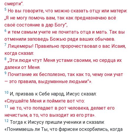
смерти”.
5
Но вы говорите, что можно сказать отцу или матери:
„Я не могу помочь вам, так как предназначаю всё
своё состояние в дар Богу”,
6
и тем самым учите не почитать отца и мать. Так вы
отменили заповедь Божью ради ваших обычаев.
7
Лицемеры! Правильно пророчествовал о вас Исаия,
когда сказал:
8
„Эти люди чтут Меня устами своими, но сердца их
далеки от Меня.
9
Почитание их бесполезно, так как то, чему они учат
— это правила, выдуманные людьми”».
10
И, призвав к Себе народ, Иисус сказал:
«Слушайте Меня и поймите вот что:
11
не то, что попадает в рот человека, делает его
нечистым, а то, что выходит из его рта».
12
Тогда к Иисусу пришли ученики и сказали:
«Понимаешь ли Ты, что фарисеи оскорбились, когда