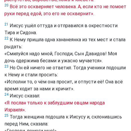
20
Всё это оскверняет человека. А, если кто не помоет
руки перед едой, это его не осквернит».
21
Иисус ушёл оттуда и отправился в окрестности
Тира и Сидона.
22
К Нему пришла одна хананеянка из тех мест и стала
рыдать:
«Смилуйся надо мной, Господи, Сын Давидов! Моя
дочь одержима бесами и ужасно мучается».
23
Но Он ей ничего не ответил. Тогда ученики подошли
к Нему и стали просить:
«Исполни то, о чём она просит, и отпусти её! Она всё
время ходит за нами и кричит».
24
Иисус сказал:
«Я послан только к заблудшим овцам народа
Израиля».
25
Тогда женщина подошла к Иисусу и, склонившись
перед Ним, сказала:
«Господи, помоги мне!»