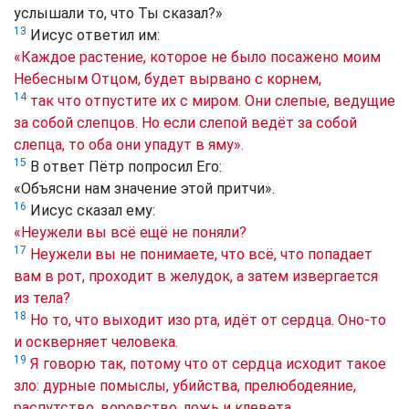
услышали то, что Ты сказал?»
13
Иисус ответил им:
«Каждое растение, которое не было посажено моим
Небесным Отцом, будет вырвано с корнем,
14
так что отпустите их с миром. Они слепые, ведущие
за собой слепцов. Но если слепой ведёт за собой
слепца, то оба они упадут в яму».
15
В ответ Пётр попросил Его:
«Объясни нам значение этой притчи».
16
Иисус сказал ему:
«Неужели вы всё ещё не поняли?
17
Неужели вы не понимаете, что всё, что попадает
вам в рот, проходит в желудок, а затем извергается
из тела?
18
Но то, что выходит изо рта, идёт от сердца. Оно-то
и оскверняет человека.
19
Я говорю так, потому что от сердца исходит такое
зло: дурные помыслы, убийства, прелюбодеяние,
распутство, воровство, ложь и клевета.