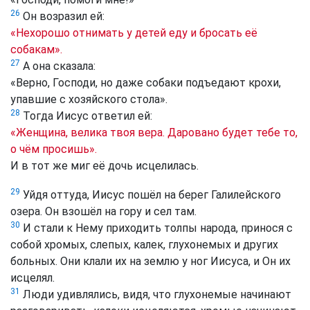
26
Он возразил ей:
«Нехорошо отнимать у детей еду и бросать её
собакам».
27
А она сказала:
«Верно, Господи, но даже собаки подъедают крохи,
упавшие с хозяйского стола».
28
Тогда Иисус ответил ей:
«Женщина, велика твоя вера. Даровано будет тебе то,
о чём просишь».
И в тот же миг её дочь исцелилась.
29
Уйдя оттуда, Иисус пошёл на берег Галилейского
озера. Он взошёл на гору и сел там.
30
И стали к Нему приходить толпы народа, принося с
собой хромых, слепых, калек, глухонемых и других
больных. Они клали их на землю у ног Иисуса, и Он их
исцелял.
31
Люди удивлялись, видя, что глухонемые начинают