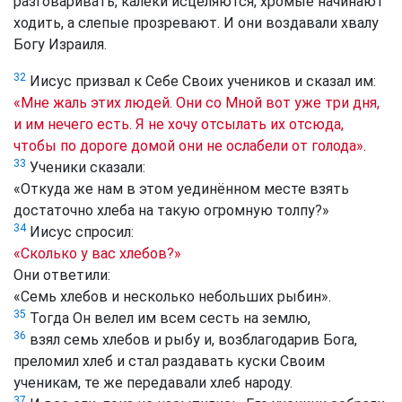
разговаривать, калеки исцеляются, хромые начинают
ходить, а слепые прозревают. И они воздавали хвалу
Богу Израиля.
32
Иисус призвал к Себе Своих учеников и сказал им:
«Мне жаль этих людей. Они со Мной вот уже три дня,
и им нечего есть. Я не хочу отсылать их отсюда,
чтобы по дороге домой они не ослабели от голода».
33
Ученики сказали:
«Откуда же нам в этом уединённом месте взять
достаточно хлеба на такую огромную толпу?»
34
Иисус спросил:
«Сколько у вас хлебов?»
Они ответили:
«Семь хлебов и несколько небольших рыбин».
35
Тогда Он велел им всем сесть на землю,
36
взял семь хлебов и рыбу и, возблагодарив Бога,
преломил хлеб и стал раздавать куски Своим
ученикам, те же передавали хлеб народу.
37