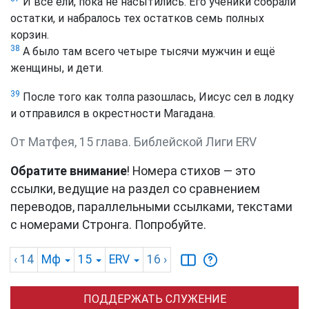
И все ели, пока не насытились. Его ученики собрали
остатки, и набралось тех остатков семь полных
корзин.
38
А было там всего четыре тысячи мужчин и ещё
женщины, и дети.
39
После того как толпа разошлась, Иисус сел в лодку
и отправился в окрестности Магадана.
От Матфея, 15 глава. Библейской Лиги ERV
Обратите внимание
! Номера стихов — это
ссылки, ведущие на раздел со сравнением
переводов, параллельными ссылками, текстами
с номерами Стронга. Попробуйте.
‹ 14
Мф
15
ERV
16
›
ПОДДЕРЖАТЬ СЛУЖЕНИЕ