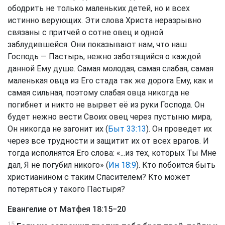
ободрить не только маленьких детей, но и всех
истинно верующих. Эти слова Христа неразрывно
связаны с притчей о сотне овец и одной
заблудившейся. Они показывают нам, что наш
Господь — Пастырь, нежно заботящийся о каждой
данной Ему душе. Самая молодая, самая слабая, самая
маленькая овца из Его стада так же дорога Ему, как и
самая сильная, поэтому слабая овца никогда не
погибнет и никто не вырвет её из руки Господа. Он
будет нежно вести Своих овец через пустыню мира,
Он никогда не загонит их (
Быт 33:13
). Он проведет их
через все трудности и защитит их от всех врагов. И
тогда исполнятся Его слова: «...из тех, которых Ты Мне
дал, Я не погубил никого» (
Ин 18:9
). Кто побоится быть
христианином с таким Спасителем? Кто может
потеряться у такого Пастыря?
Евангелие от Матфея 18:15−20
15