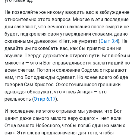
уготован ад.
Не позволяйте же никому вводить вас в заблуждение
относительно этого вопроса. Многие в эти последние
дни заявляют, что вечного наказания после смерти не
будет, подкрепляя свои утверждения словами, давно
сказанными дьяволом: «Нет, не умрете» (
Быт 3:4
). Не
давайте им поколебать вас, как бы приятно они не
звучали. Твердо держитесь старого пути. Бог любви и
милости — это и Бог справедливости, заплативший по
всем счетам. Потоп и сожжение Содома открывают
нам, что Бог однажды сделает. Но яснее всего об аде
говорил Сам Христос. Ожесточившиеся грешники
однажды обнаружат, что «гнев Агнца» — это
реальность (
Откр 6:17
).
И последнее, из этого отрывка мы узнаем, что Бог
ценит даже самого малого верующего: «...нет воли
Отца вашего Небесного, чтобы погиб один из малых
сих». Эти слова предназначены для того, чтобы