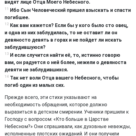
видят лице Отца Моего Небесного.
11
Ибо Сын Человеческий пришел взыскать и спасти
погибшее.
12
Как вам кажется? Если бы у кого было сто овец,
и одна из них заблудилась, то не оставит ли он
девяносто девять в горах и не пойдет ли искать
заблудившуюся?
13
И если случится найти её, то, истинно говорю
вам, он радуется о ней более, нежели о девяноста
девяти не заблудившихся.
14
Так нет воли Отца вашего Небесного, чтобы
погиб один из малых сих.
Прежде всего, эти стихи указывают на
необходимость обращения, которое должно
выразиться в детском смирении. Ученики пришили к
Господу с вопросом: «Кто больше в Царстве
Небесном?» Они спрашивали, как духовные невежды,
исполненные плотских ожиданий. И они получили