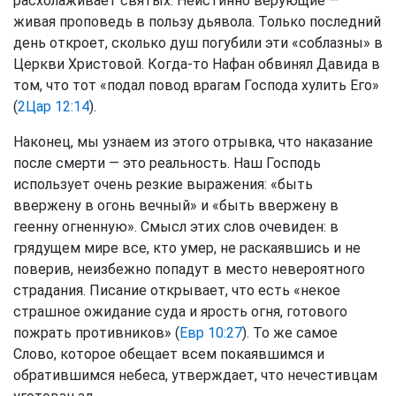
расхолаживает святых. Неистинно верующие —
живая проповедь в пользу дьявола. Только последний
день откроет, сколько душ погубили эти «соблазны» в
Церкви Христовой. Когда-то Нафан обвинял Давида в
том, что тот «подал повод врагам Господа хулить Его»
(
2Цар 12:14
).
Наконец, мы узнаем из этого отрывка, что наказание
после смерти — это реальность. Наш Господь
использует очень резкие выражения: «быть
ввержену в огонь вечный» и «быть ввержену в
геенну огненную». Смысл этих слов очевиден: в
грядущем мире все, кто умер, не раскаявшись и не
поверив, неизбежно попадут в место невероятного
страдания. Писание открывает, что есть «некое
страшное ожидание суда и ярость огня, готового
пожрать противников» (
Евр 10:27
). То же самое
Слово, которое обещает всем покаявшимся и
обратившимся небеса, утверждает, что нечестивцам