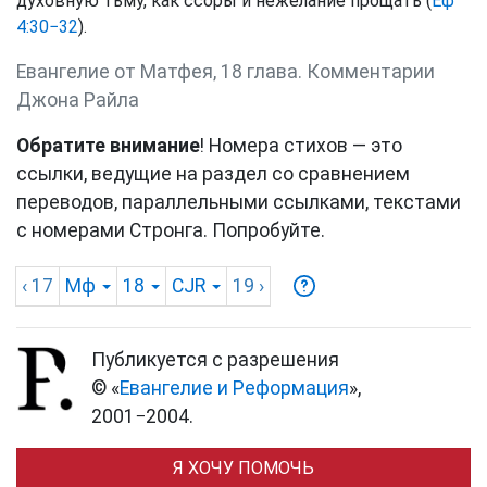
духовную тьму, как ссоры и нежелание прощать (
Еф
4:30−32
).
Евангелие от Матфея, 18 глава. Комментарии
Джона Райла
Обратите внимание
! Номера стихов — это
ссылки, ведущие на раздел со сравнением
переводов, параллельными ссылками, текстами
с номерами Стронга. Попробуйте.
‹ 17
Мф
18
CJR
19
›
Публикуется с разрешения
© «
Евангелие и Реформация
»,
2001−2004.
Я ХОЧУ ПОМОЧЬ