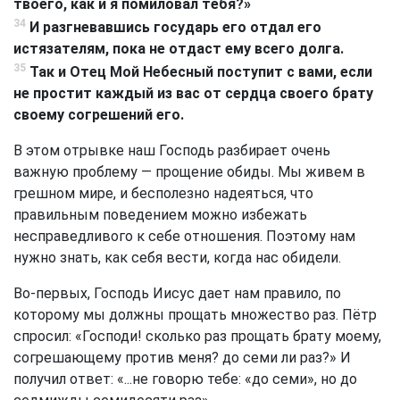
твоего, как и я помиловал тебя?»
34
И разгневавшись государь его отдал его
истязателям, пока не отдаст ему всего долга.
35
Так и Отец Мой Небесный поступит с вами, если
не простит каждый из вас от сердца своего брату
своему согрешений его.
В этом отрывке наш Господь разбирает очень
важную проблему — прощение обиды. Мы живем в
грешном мире, и бесполезно надеяться, что
правильным поведением можно избежать
несправедливого к себе отношения. Поэтому нам
нужно знать, как себя вести, когда нас обидели.
Во-первых, Господь Иисус дает нам правило, по
которому мы должны прощать множество раз. Пётр
спросил: «Господи! сколько раз прощать брату моему,
согрешающему против меня? до семи ли раз?» И
получил ответ: «...не говорю тебе: «до семи», но до