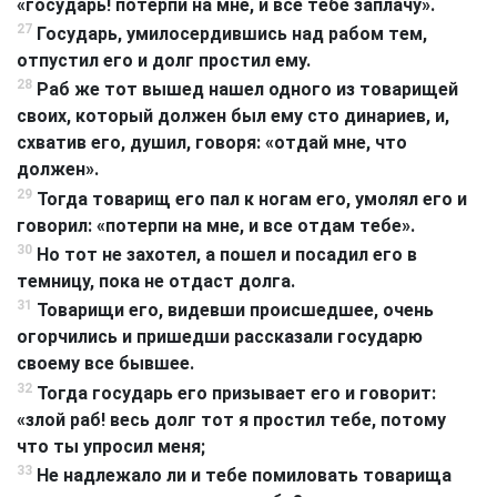
«государь! потерпи на мне, и все тебе заплачу».
27
Государь, умилосердившись над рабом тем,
отпустил его и долг простил ему.
28
Раб же тот вышед нашел одного из товарищей
своих, который должен был ему сто динариев, и,
схватив его, душил, говоря: «отдай мне, что
должен».
29
Тогда товарищ его пал к ногам его, умолял его и
говорил: «потерпи на мне, и все отдам тебе».
30
Но тот не захотел, а пошел и посадил его в
темницу, пока не отдаст долга.
31
Товарищи его, видевши происшедшее, очень
огорчились и пришедши рассказали государю
своему все бывшее.
32
Тогда государь его призывает его и говорит:
«злой раб! весь долг тот я простил тебе, потому
что ты упросил меня;
33
Не надлежало ли и тебе помиловать товарища