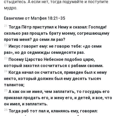
стыдитесь. А если нет, тогда подумайте и поступите
мудро.
Евангелие от Матфея 18:21−35
21
Тогда Пётр приступил к Нему и сказал: Господи!
сколько раз прощать брату моему, согрешающему
против меня? до семи ли раз?
22
Иисус говорит ему: не говорю тебе: «до семи
раз», но до седмижды семидесяти раз.
23
Посему Царство Небесное подобно царю,
который захотел сосчитаться с рабами своими.
24
Когда начал он считаться, приведен был к нему
некто, который должен был ему десять тысяч
талантов;
25
А как он не имел, чем заплатить, то государь его
приказал продать его, и жену его, и детей, и все, что
он имел, и заплатить.
26
Тогда раб тот пал и, кланяясь ему, говорил: