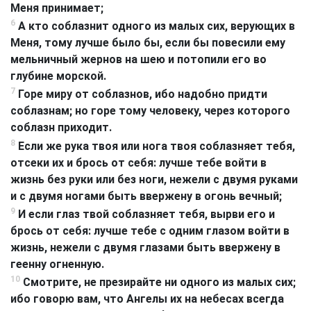
Меня принимает;
6
А кто соблазнит одного из малых сих, верующих в
Меня, тому лучше было бы, если бы повесили ему
мельничный жернов на шею и потопили его во
глубине морской.
7
Горе миру от соблазнов, ибо надобно придти
соблазнам; но горе тому человеку, через которого
соблазн приходит.
8
Если же рука твоя или нога твоя соблазняет тебя,
отсеки их и брось от себя: лучше тебе войти в
жизнь без руки или без ноги, нежели с двумя руками
и с двумя ногами быть ввержену в огонь вечный;
9
И если глаз твой соблазняет тебя, вырви его и
брось от себя: лучше тебе с одним глазом войти в
жизнь, нежели с двумя глазами быть ввержену в
геенну огненную.
10
Смотрите, не презирайте ни одного из малых сих;
ибо говорю вам, что Ангелы их на небесах всегда