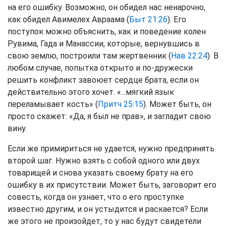
на его ошибку. Возможно, он обидел нас ненарочно,
как обидел Авимелех Авраама (
Быт 21:26
). Его
поступок можно объяснить, как и поведение колен
Рувима, Гада и Манассии, которые, вернувшись в
свою землю, построили там жертвенник (
Нав 22:24
). В
любом случае, попытка открыто и по-дружески
решить конфликт завоюет сердце брата, если он
действительно этого хочет. «...мягкий язык
переламывает кость» (
Притч 25:15
). Может быть, он
просто скажет: «Да, я был не прав», и загладит свою
вину.
Если же примириться не удается, нужно предпринять
второй шаг. Нужно взять с собой одного или двух
товарищей и снова указать своему брату на его
ошибку в их присутствии. Может быть, заговорит его
совесть, когда он узнает, что о его проступке
известно другим, и он устыдится и раскается? Если
же этого не произойдет, то у нас будут свидетели