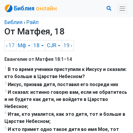
Библия
онлайн
Библия
›
Райл
От Матфея, 18
‹ 17
Мф
18
CJR
19
›
Евангелие от Матфея 18:1−14
1
В то время ученики приступили к Иисусу и сказали:
кто больше в Царстве Небесном?
2
Иисус, призвав дитя, поставил его посреди них
3
И сказал: истинно говорю вам, если не обратитесь
и не будете как дети, не войдете в Царство
Небесное;
4
Итак, кто умалится, как это дитя, тот и больше в
Царстве Небесном;
5
И кто примет одно такое дитя во имя Мое, тот