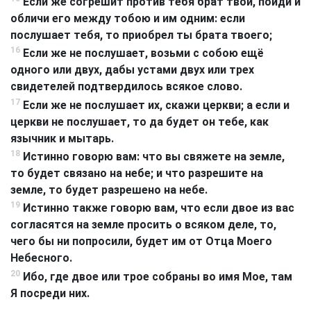
Если же согрешит против тебя брат твой, пойди и
обличи его между тобою и им одним: если
послушает тебя, то приобрел ты брата твоего;
16
Если же не послушает, возьми с собою ещё
одного или двух, дабы устами двух или трех
свидетелей подтвердилось всякое слово.
17
Если же не послушает их, скажи церкви; а если и
церкви не послушает, то да будет он тебе, как
язычник и мытарь.
18
Истинно говорю вам: что вы свяжете на земле,
то будет связано на небе; и что разрешите на
земле, то будет разрешено на небе.
19
Истинно также говорю вам, что если двое из вас
согласятся на земле просить о всяком деле, то,
чего бы ни попросили, будет им от Отца Моего
Небесного.
20
Ибо, где двое или трое собраны во имя Мое, там
Я посреди них.