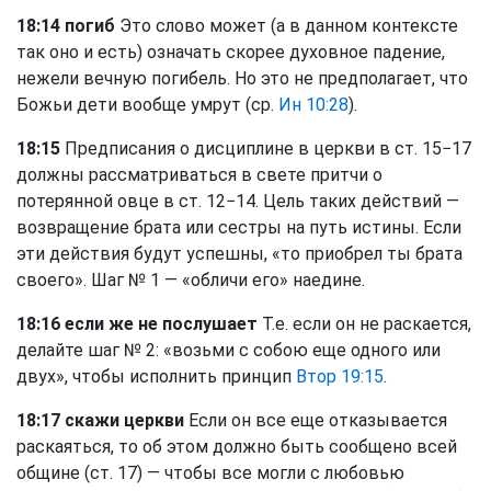
18:14 погиб
Это слово может (а в данном контексте
так оно и есть) означать скорее духовное падение,
нежели вечную погибель. Но это не предполагает, что
Божьи дети вообще умрут (ср.
Ин 10:28
).
18:15
Предписания о дисциплине в церкви в ст. 15−17
должны рассматриваться в свете притчи о
потерянной овце в ст. 12−14. Цель таких действий —
возвращение брата или сестры на путь истины. Если
эти действия будут успешны, «то приобрел ты брата
своего». Шаг № 1 — «обличи его» наедине.
18:16 если же не послушает
Т.е. если он не раскается,
делайте шаг № 2: «возьми с собою еще одного или
двух», чтобы исполнить принцип
Втор 19:15
.
18:17 скажи церкви
Если он все еще отказывается
раскаяться, то об этом должно быть сообщено всей
общине (ст. 17) — чтобы все могли с любовью