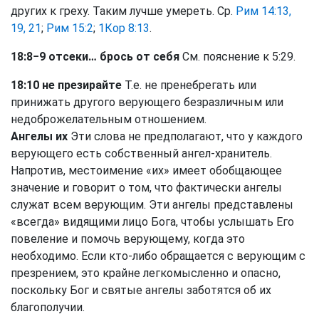
других к греху. Таким лучше умереть. Ср.
Рим 14:13,
19, 21
;
Рим 15:2
;
1Кор 8:13
.
18:8−9 отсеки… брось от себя
См. пояснение к 5:29.
18:10 не презирайте
Т.е. не пренебрегать или
принижать другого верующего безразличным или
недоброжелательным отношением.
Ангелы их
Эти слова не предполагают, что у каждого
верующего есть собственный ангел-хранитель.
Напротив, местоимение «их» имеет обобщающее
значение и говорит о том, что фактически ангелы
служат всем верующим. Эти ангелы представлены
«всегда» видящими лицо Бога, чтобы услышать Его
повеление и помочь верующему, когда это
необходимо. Если кто-либо обращается с верующим с
презрением, это крайне легкомысленно и опасно,
поскольку Бог и святые ангелы заботятся об их
благополучии.