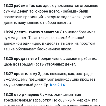
18:23 рабами
Так как здесь упоминаются огромные
суммы денег, то, скорее всего, «рабами» были
правители провинций, которые задолжали царю
деньги, полученные от сбора налогов.
18:24 десять тысяч талантов
Это невообразимая
сумма денег. Талант являлся самой большой
денежной единицей, и «десять тысяч» на простом
языке обозначает бесконечное число.
18:25 продать его
Продав членов семьи в рабство,
царь возвращал часть утерянных денег.
18:27 простил ему
Здесь показано, как, сострадая
умоляющему грешнику, Бог великодушно прощает
ему неоплатный долг. Ср.
Кол 2:14
.
18:28 сто динариев
Сумма, эквивалентная
трехмесячному заработку. По обычным меркам эта
сумма не была незначительной, но в сравнении с тем