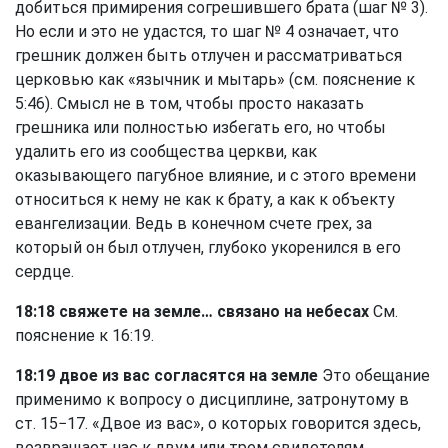
добиться примирения согрешившего брата (шаг № 3).
Но если и это не удастся, то шаг № 4 означает, что
грешник должен быть отлучен и рассматриваться
церковью как «язычник и мытарь» (см. пояснение к
5:46). Смысл не в том, чтобы просто наказать
грешника или полностью избегать его, но чтобы
удалить его из сообщества церкви, как
оказывающего пагубное влияние, и с этого времени
относиться к нему не как к брату, а как к объекту
евангелизации. Ведь в конечном счете грех, за
который он был отлучен, глубоко укоренился в его
сердце.
18:18 свяжете на земле… связано на небесах
См.
пояснение к 16:19.
18:19 двое из вас согласятся на земле
Это обещание
применимо к вопросу о дисциплине, затронутому в
ст. 15−17. «Двое из вас», о которых говорится здесь,
возвращает нас к двум или трем свидетелям,