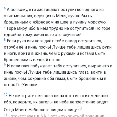
6
А всякому, кто заставляет оступиться одного из
этих меньших, верящих в Меня, лучше быть
брошенным с жёрновом на шее в пучину морскую.
7
Горе миру, ибо в нём трудно не оступиться! Но горе
вдвойне тому, из-за кого это случится!
8
Если рука или нога даёт тебе повод оступиться,
отруби её и кинь прочь! Лучше тебе, лишившись руки
и ноги, войти в жизнь, чем с руками и ногами быть
брошенным в вечный огонь.
9
И если глаз побуждает тебя оступиться, вырви его и
кинь прочь! Лучше тебе, лишившись глаза, войти в
жизнь, чем, сохранив оба глаза, быть брошенным в
огонь Ге-Хинном.
10
Не смотрите свысока ни на кого из этих меньших,
ибо, поверьте, их ангелы на небе непрестанно видят
58
Отца Моего Небесного лицом к лицу.
11
[ отсутствует в NA. Часть рукописной традиции