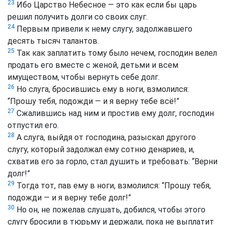
23
Ибо Царство Небесное — это как если бы царь
решил получить долги со своих слуг.
24
Первым привели к нему слугу, задолжавшего
десять тысяч талантов.
25
Так как заплатить тому было нечем, господин велел
продать его вместе с женой, детьми и всем
имуществом, чтобы вернуть себе долг.
26
Но слуга, бросившись ему в ноги, взмолился:
“Прошу тебя, подожди — и я верну тебе всё!”
27
Сжалившись над ним и простив ему долг, господин
отпустил его.
28
А слуга, выйдя от господина, разыскал другого
слугу, который задолжал ему сотню денариев, и,
схватив его за горло, стал душить и требовать: “Верни
долг!”
29
Тогда тот, пав ему в ноги, взмолился: “Прошу тебя,
подожди — и я верну тебе долг!”
30
Но он, не пожелав слушать, добился, чтобы этого
слугу бросили в тюрьму и держали, пока не выплатит