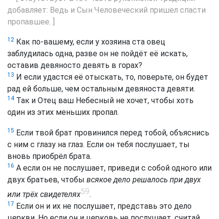
добавляет: Ведь и Сын Человеческий пришел спасти
пропавшее. ]
12
Как по-вашему, если у хозяина ста овец
заблудилась одна, разве он не пойдёт её искать,
оставив девяносто девять в горах?
13
И если удастся её отыскать, то, поверьте, он будет
рад ей больше, чем остальным девяноста девяти.
14
Так и Отец ваш Небесный не хочет, чтобы хоть
один из этих меньших пропал.
15
Если твой брат провинился перед тобой, объяснись
с ним с глазу на глаз. Если он тебя послушает, ты
вновь приобрёл брата.
16
А если он не послушает, приведи с собой одного или
двух братьев, чтобы
всякое дело решалось при двух
59
или трёх свидетелях
.
17
Если он и их не послушает, представь это дело
церкви. Но если он и церковь не послушает, считай