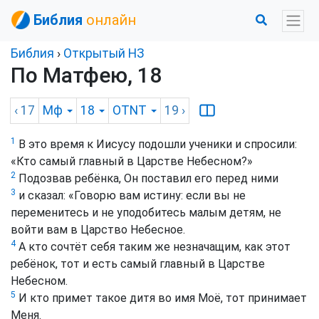
Библия
онлайн
Библия
›
Открытый НЗ
По Матфею, 18
‹ 17
Мф
18
OTNT
19
›
1
В это время к Иисусу подошли ученики и спросили:
«Кто самый главный в Царстве Небесном?»
2
Подозвав ребёнка, Он поставил его перед ними
3
и сказал: «Говорю вам истину: если вы не
переменитесь и не уподобитесь малым детям, не
войти вам в Царство Небесное.
4
А кто сочтёт себя таким же незначащим, как этот
ребёнок, тот и есть самый главный в Царстве
Небесном.
5
И кто примет такое дитя во имя Моё, тот принимает
Меня.