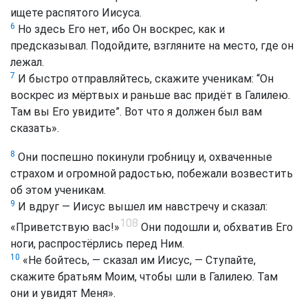
ищете распятого Иисуса.
6
Но здесь Его нет, ибо Он воскрес, как и
предсказывал. Подойдите, взгляните на место, где он
лежал.
7
И быстро отправляйтесь, скажите ученикам: “Он
воскрес из мёртвых и раньше вас придёт в Галилею.
Там вы Его увидите”. Вот что я должен был вам
сказать».
8
Они поспешно покинули гробницу и, охваченные
страхом и огромной радостью, побежали возвестить
об этом ученикам.
9
И вдруг — Иисус вышел им навстречу и сказал:
108
«Приветствую вас!»
Они подошли и, обхватив Его
ноги, распростёрлись перед Ним.
10
«Не бойтесь, — сказал им Иисус, — Ступайте,
скажите братьям Моим, чтобы шли в Галилею. Там
они и увидят Меня».