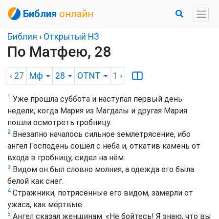
Библия
онлайн
Библия
›
Открытый НЗ
По Матфею, 28
‹ 27
Мф
28
OTNT
1
›
1
Уже прошла суббота и наступал первый день
недели, когда Мария из Магдалы и другая Мария
пошли осмотреть гробницу.
2
Внезапно началось сильное землетрясение, ибо
ангел Господень сошёл с неба и, откатив камень от
входа в гробницу, сидел на нём.
3
Видом он был словно молния, а одежда его была
белой как снег.
4
Стражники, потрясённые его видом, замерли от
ужаса, как мёртвые.
5
Ангел сказал женщинам: «Не бойтесь! Я знаю, что вы