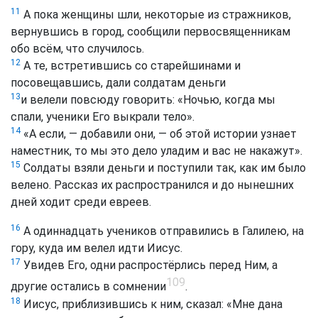
11
А пока женщины шли, некоторые из стражников,
вернувшись в город, сообщили первосвященникам
обо всём, что случилось.
12
А те, встретившись со старейшинами и
посовещавшись, дали солдатам деньги
13
и велели повсюду говорить: «Ночью, когда мы
спали, ученики Его выкрали тело».
14
«А если, — добавили они, — об этой истории узнает
наместник, то мы это дело уладим и вас не накажут».
15
Солдаты взяли деньги и поступили так, как им было
велено. Рассказ их распространился и до нынешних
дней ходит среди евреев.
16
А одиннадцать учеников отправились в Галилею, на
гору, куда им велел идти Иисус.
17
Увидев Его, одни распростёрлись перед Ним, а
109
другие остались в сомнении
.
18
Иисус, приблизившись к ним, сказал: «Мне дана