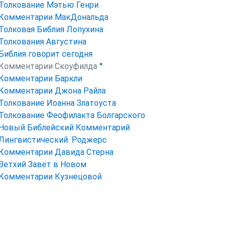
Толкование Мэтью Генри
Комментарии МакДональда
Толковая Библия Лопухина
Толкования Августина
Библия говорит сегодня
●
Комментарии Скоуфилда
Комментарии Баркли
Комментарии Джона Райла
Толкование Иоанна Златоуста
Толкование Феофилакта Болгарского
Новый Библейский Комментарий
Лингвистический. Роджерс
Комментарии Давида Стерна
Ветхий Завет в Новом
Комментарии Кузнецовой