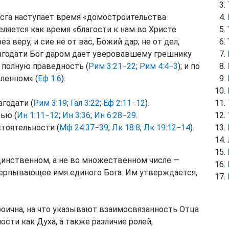
сга наступает время «домостроительства
деляется как время «благости к нам во Христе
 веру, и сие не от вас, Божий дар; не от дел,
лагодати Бог даром дает уверовавшему грешнику
у полную праведность (
Рим 3:21−22
;
Рим 4:4−3
); и по
ленном» (
Еф 1:6
).
агодати (
Рим 3:19
;
Гал 3:22
;
Еф 2:11−12
).
ью (
Ин 1:11−12
;
Ин 3:36
;
Ин 6:28−29
.
стоятельности (
Мф 24:37−39
;
Лк 18:8
;
Лк 19:12−14
).
единственном, а не во множественном числе —
счерпывающее имя единого Бога. Им утверждается,
троична, на что указывают взаимосвязанность Отца
сти как Духа, а также различие ролей,