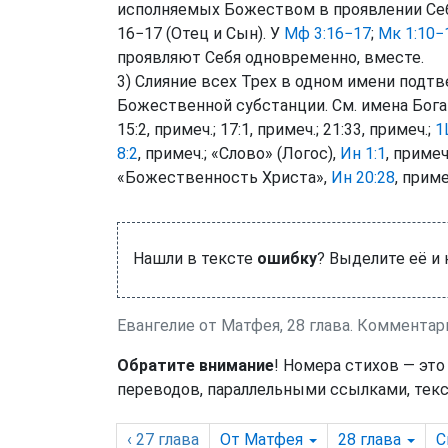
исполняемых Божеством в проявлении Себя
16−17 (Отец и Сын). У
Мф 3:16−17
;
Мк 1:10−
проявляют Себя одновременно, вместе.
3) Слияние всех Трех в одном имени подт
Божественной субстанции. См. имена Бога в
15:2, примеч.; 17:1, примеч.; 21:33, примеч.;
1
8:2
, примеч.; «Слово» (Логос),
Ин 1:1
, примеч
«Божественность Христа»,
Ин 20:28
, прим
Нашли в тексте
ошибку
? Выделите её и
Евангелие от Матфея, 28 глава. Коммента
Обратите внимание
! Номера стихов — это
переводов, параллельными ссылками, текс
‹ 27
глава
От Матфея
28
глава
С