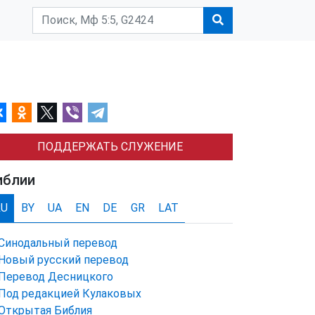
ПОДДЕРЖАТЬ СЛУЖЕНИЕ
иблии
RU
BY
UA
EN
DE
GR
LAT
Синодальный перевод
Новый русский перевод
Перевод Десницкого
Под редакцией Кулаковых
Открытая Библия