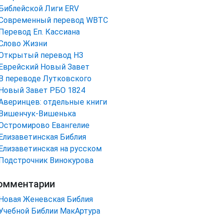
Библейской Лиги ERV
Cовременный перевод WBTC
Перевод Еп. Кассиана
Слово Жизни
Открытый перевод НЗ
Еврейский Новый Завет
В переводе Лутковского
Новый Завет РБО 1824
Аверинцев: отдельные книги
Вишенчук-Вишенька
Остромирово Евангелие
Елизаветинская Библия
Елизаветинская на русском
Подстрочник Винокурова
омментарии
Новая Женевская Библия
Учебной Библии МакАртура