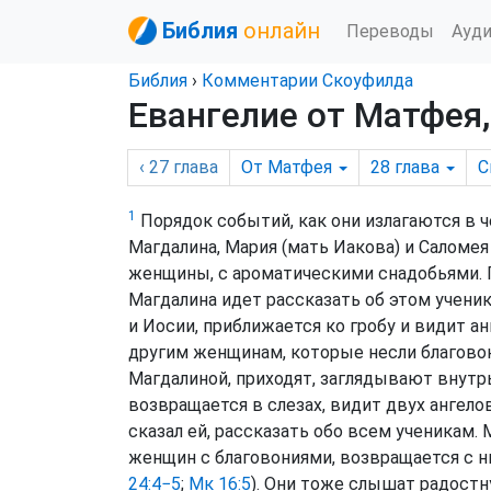
Библия
онлайн
Переводы
Ауд
Библия
›
Комментарии Скоуфилда
Евангелие от Матфея,
‹ 27
глава
От Матфея
28
глава
С
1
Порядок событий, как они излагаются в 
Магдалина, Мария (мать Иакова) и Саломея
женщины, с ароматическими снадобьями. 
Магдалина идет рассказать об этом ученик
и Иосии, приближается ко гробу и видит ан
другим женщинам, которые несли благовон
Магдалиной, приходят, заглядывают внутрь 
возвращается в слезах, видит двух ангелов
сказал ей, рассказать обо всем ученикам.
женщин с благовониями, возвращается с ним
24:4−5
;
Мк 16:5
). Они тоже слышат радостн