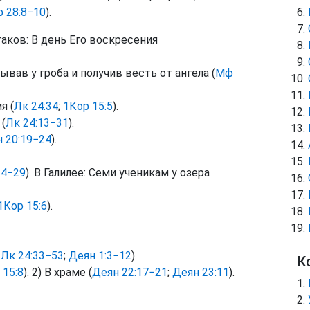
 28:8−10
).
аков: В день Его воскресения
вав у гроба и получив весть от ангела (
Мф
я (
Лк 24:34
;
1Кор 15:5
).
 (
Лк 24:13−31
).
 20:19−24
).
24−29
). В Галилее: Семи ученикам у озера
1Кор 15:6
).
;
Лк 24:33−53
;
Деян 1:3−12
).
К
 15:8
). 2) В храме (
Деян 22:17−21
;
Деян 23:11
).