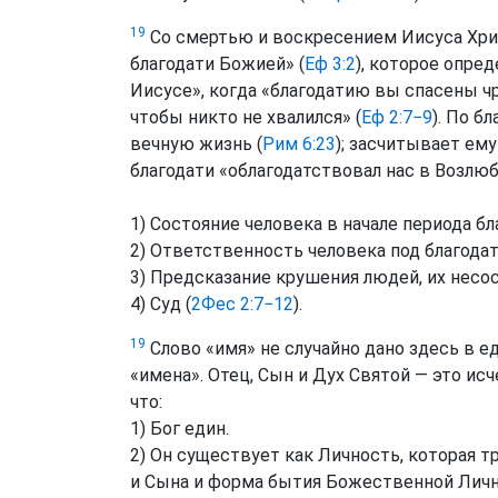
19
Со смертью и воскресением Иисуса Хри
благодати Божией» (
Еф 3:2
), которое опре
Иисусе», когда «благодатию вы спасены чрез
чтобы никто не хвалился» (
Еф 2:7−9
). По б
вечную жизнь (
Рим 6:23
); засчитывает ем
благодати «облагодатствовал нас в Возлюб
1) Состояние человека в начале периода бл
2) Ответственность человека под благодат
3) Предсказание крушения людей, их несо
4) Суд (
2Фес 2:7−12
).
19
Слово «имя» не случайно дано здесь в 
«имена». Отец, Сын и Дух Святой — это и
что:
1) Бог един.
2) Он существует как Личность, которая 
и Сына и форма бытия Божественной Лично