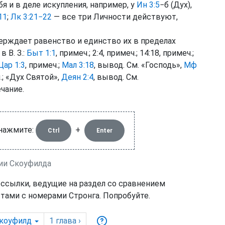
 и в деле искупления, например, у
Ин 3:5
−б (Дух),
11
;
Лк 3:21−22
— все три Личности действуют,
верждает равенство и единство их в пределах
 В. З.:
Быт 1:1
, примеч.; 2:4, примеч.; 14:18, примеч.;
Цар 1:3
, примеч.;
Мал 3:18
, вывод. См. «Господь»,
Мф
.; «Дух Святой»,
Деян 2:4
, вывод. См.
ечание.
 нажмите:
+
Ctrl
Enter
рии Скоуфилда
 ссылки, ведущие на раздел со сравнением
тами с номерами Стронга. Попробуйте.
коуфилд
1
глава
›