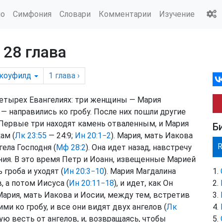
ио
Симфония
Словари
Комментарии
Изучение
 28 глава
коуфилд
1
глава
›
четырех Евангелиях: три женщины — Мария
 — направились ко гробу. После них пошли другие
Первые три находят камень отваленным, и Мария
Б
ам (
Лк 23:55
— 24:9;
Ин 20:1−2
). Мария, мать Иакова
гела Господня (
Мф 28:2
). Она идет назад, навстречу
ия. В это время Петр и Иоанн, извещенные Марией
гроба и уходят (
Ин 20:3−10
). Мария Магдалина
, а потом Иисуса (
Ин 20:11−18
), и идет, как Он
 Мария, мать Иакова и Иосии, между тем, встретив
и ко гробу, и все они видят двух ангелов (
Лк
ую весть от ангелов, и, возвращаясь, чтобы