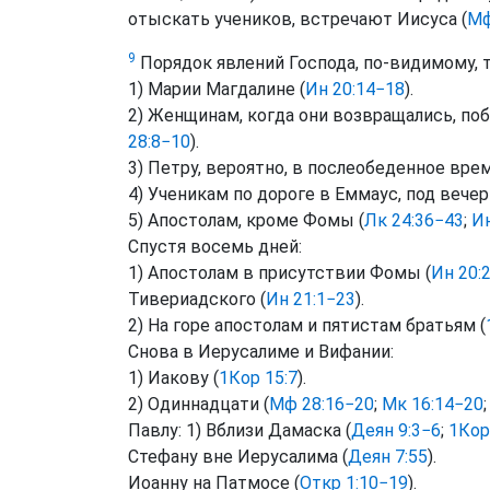
отыскать учеников, встречают Иисуса (
Мф
9
Порядок явлений Господа, по-видимому, т
1) Марии Магдалине (
Ин 20:14−18
).
2) Женщинам, когда они возвращались, побы
28:8−10
).
3) Петру, вероятно, в послеобеденное врем
4) Ученикам по дороге в Еммаус, под вечер
5) Апостолам, кроме Фомы (
Лк 24:36−43
;
Ин
Спустя восемь дней:
1) Апостолам в присутствии Фомы (
Ин 20:
Тивериадского (
Ин 21:1−23
).
2) На горе апостолам и пятистам братьям (
Снова в Иерусалиме и Вифании:
1) Иакову (
1Кор 15:7
).
2) Одиннадцати (
Мф 28:16−20
;
Мк 16:14−20
Павлу: 1) Вблизи Дамаска (
Деян 9:3−6
;
1Кор
Стефану вне Иерусалима (
Деян 7:55
).
Иоанну на Патмосе (
Откр 1:10−19
).