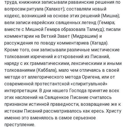
труда, книжники записывали раввинские решения по
вопросам ритуала (Халахот); составляли новый
кодекс, возникший на основе этих решений (Мишна);
вели записи еврейских священных легенд (Гемара;
вместе с Мишной Гемара образовала Талмуд); писали
комментарии на Ветхий Завет (Мидрашим) и
рассуждения по поводу комментариев (Хагада).
Кроме того, они записывали различные мистические
толкования изречений и откровений из Писаний,
наряду с их грамматическими, лексическими и иными
толкованиями (Каббала), мало чем отличаясь в своей
методе от аллегорического метода Оригена, или от
современной протестантской «спиритуальной»
интерпретации. В дни нашего Господа принятие всех
этих наслоений на Священкое Писание считалось
признаком истинной праведности, возвращение же к
истокам Писаний рассматривалось как ересь. Христу
именно это вменялось в самое серьезное
преступление.