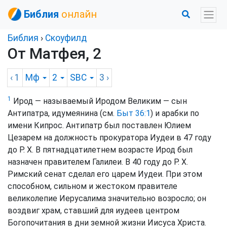
Библия
онлайн
Библия
›
Скоуфилд
От Матфея, 2
‹ 1
Мф
2
SBC
3
›
1
Ирод — называемый Иродом Великим — сын
Антипатра, идумеянина (см.
Быт 36:1
) и арабки по
имени Кипрос. Антипатр был поставлен Юлием
Цезарем на должность прокуратора Иудеи в 47 году
до Р. Х. В пятнадцатилетнем возрасте Ирод был
назначен правителем Галилеи. В 40 году до Р. Х.
Римский сенат сделал его царем Иудеи. При этом
способном, сильном и жестоком правителе
великолепие Иерусалима значительно возросло; он
воздвиг храм, ставший для иудеев центром
Богопочитания в дни земной жизни Иисуса Христа.