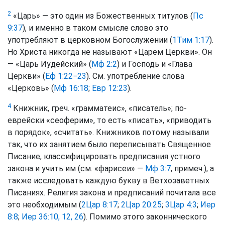
2
«Царь» — это один из Божественных титулов (
Пс
9:37
), и именно в таком смысле слово это
употребляют в церковном Богослужении (
1Тим 1:17
).
Но Христа никогда не называют «Царем Церкви». Он
— «Царь Иудейский» (
Мф 2:2
) и Господь и «Глава
Церкви» (
Еф 1:22−23
). См. употребление слова
«Церковь» (
Мф 16:18
;
Евр 12:23
).
4
Книжник, греч. «грамматеис», «писатель»; по-
еврейски «сеоферим», то есть «писать», «приводить
в порядок», «считать». Книжников потому называли
так, что их занятием было переписывать Священное
Писание, классифицировать предписания устного
закона и учить им (см. «фарисеи» —
Мф 3:7
, примеч.), а
также исследовать каждую букву в Ветхозаветных
Писаниях. Религия закона и предписаний почитала все
это необходимым (
2Цар 8:17
;
2Цар 20:25
;
3Цар 4:3
;
Иер
8:8
;
Иер 36:10, 12, 26
). Помимо этого законнического