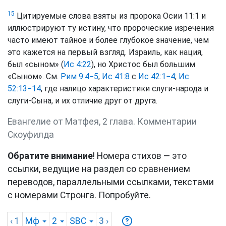
15
Цитируемые слова взяты из пророка Осии 11:1 и
иллюстрируют ту истину, что пророческие изречения
часто имеют тайное и более глубокое значение, чем
это кажется на первый взгляд. Израиль, как нация,
был «сыном» (
Ис 4:22
), но Христос был большим
«Сыном». См.
Рим 9:4−5
;
Ис 41:8
с
Ис 42:1−4
;
Ис
52:13−14
, где налицо характеристики слуги-народа и
слуги-Сына, и их отличие друг от друга.
Евангелие от Матфея, 2 глава. Комментарии
Скоуфилда
Обратите внимание
! Номера стихов — это
ссылки, ведущие на раздел со сравнением
переводов, параллельными ссылками, текстами
с номерами Стронга. Попробуйте.
‹ 1
Мф
2
SBC
3
›