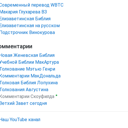
Cовременный перевод WBTC
Макария Глухарева ВЗ
Елизаветинская Библия
Елизаветинская на русском
Подстрочник Винокурова
омментарии
Новая Женевская Библия
Учебной Библии МакАртура
Толкование Мэтью Генри
Комментарии МакДональда
Толковая Библия Лопухина
Толкования Августина
●
Комментарии Скоуфилда
Ветхий Завет сегодня
Наш YouTube канал