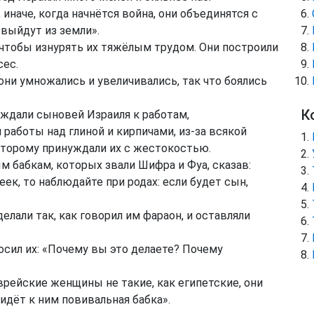
иначе, когда начнётся война, они объединятся с
 выйдут из земли».
 чтобы изнурять их тяжёлым трудом. Они построили
сес.
они умножались и увеличивались, так что боялись
К
ждали сыновей Израиля к работам,
 работы над глиной и кирпичами, из-за всякой
которому принуждали их с жестокостью.
 бабкам, которых звали Шифра и Фуа, сказав:
ек, то наблюдайте при родах: если будет сын,
елали так, как говорил им фараон, и оставляли
осил их: «Почему вы это делаете? Почему
рейские женщины не такие, как египетские, они
идёт к ним повивальная бабка».