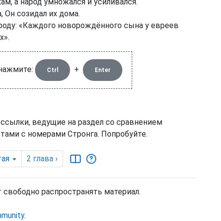
ам, а народ умножался и усиливался.
 Он созидал их дома.
роду: «Каждого новорождённого сына у евреев
х».
 нажмите:
+
Ctrl
Enter
 ссылки, ведущие на раздел со сравнением
тами с номерами Стронга. Попробуйте.
ая
2
глава
›
т свободно распространять материал.
mmunity
.