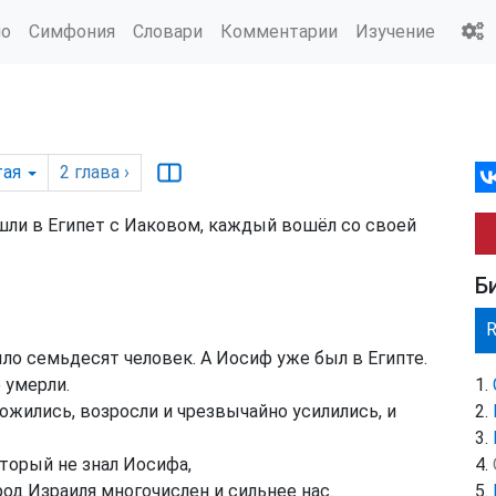
ио
Симфония
Словари
Комментарии
Изучение
ая
2
глава
›
шли в Египет с Иаковом, каждый вошёл со своей
Б
ло семьдесят человек. А Иосиф уже был в Египте.
 умерли.
ожились, возросли и чрезвычайно усилились, и
торый не знал Иосифа,
род Израиля многочислен и сильнее нас.