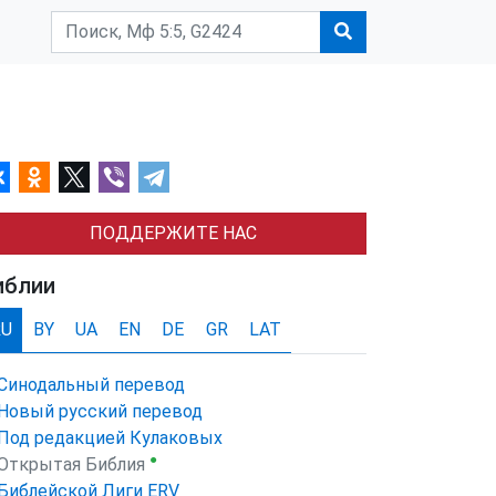
ПОДДЕРЖИТЕ НАС
иблии
RU
BY
UA
EN
DE
GR
LAT
Синодальный перевод
Новый русский перевод
Под редакцией Кулаковых
●
Открытая Библия
Библейской Лиги ERV