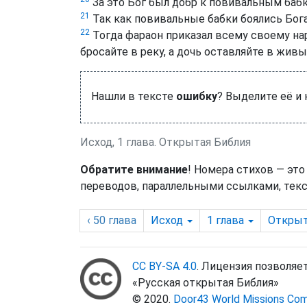
За это Бог был добр к повивальным бабк
21
Так как повивальные бабки боялись Бога,
22
Тогда фараон приказал всему своему на
бросайте в реку, а дочь оставляйте в живы
Нашли в тексте
ошибку
? Выделите её и
Исход, 1 глава. Открытая Библия
Обратите внимание
! Номера стихов — это
переводов, параллельными ссылками, текс
‹ 50
глава
Исход
1
глава
Открыт
CC BY-SA 4.0
. Лицензия позволяе
«Русская открытая Библия»
© 2020.
Door43 World Missions Co