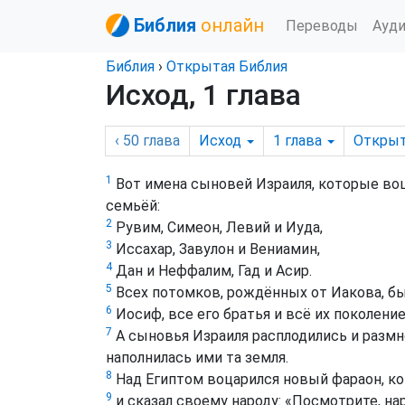
Библия
онлайн
Переводы
Ауд
Библия
›
Открытая Библия
Исход, 1 глава
‹ 50
глава
Исход
1
глава
Открыт
1
Вот имена сыновей Израиля, которые во
семьёй:
2
Рувим, Симеон, Левий и Иуда,
3
Иссахар, Завулон и Вениамин,
4
Дан и Неффалим, Гад и Асир.
5
Всех потомков, рождённых от Иакова, бы
6
Иосиф, все его братья и всё их поколение
7
А сыновья Израиля расплодились и размн
наполнилась ими та земля.
8
Над Египтом воцарился новый фараон, ко
9
и сказал своему народу: «Посмотрите, на