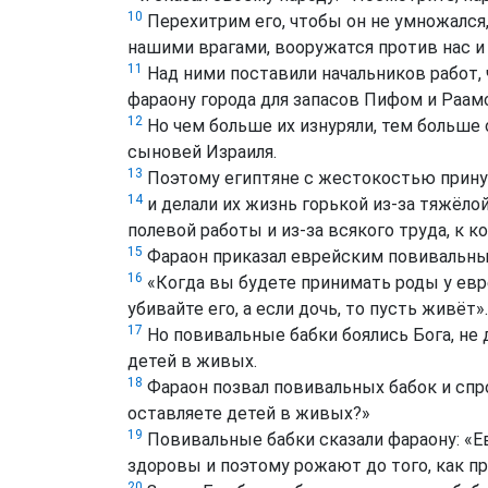
10
Перехитрим его, чтобы он не умножался, 
нашими врагами, вооружатся против нас и
11
Над ними поставили начальников работ,
фараону города для запасов Пифом и Раам
12
Но чем больше их изнуряли, тем больше 
сыновей Израиля.
13
Поэтому египтяне с жестокостью прину
14
и делали их жизнь горькой из-за тяжёлой
полевой работы и из-за всякого труда, к 
15
Фараон приказал еврейским повивальным
16
«Когда вы будете принимать роды у евре
убивайте его, а если дочь, то пусть живёт».
17
Но повивальные бабки боялись Бога, не д
детей в живых.
18
Фараон позвал повивальных бабок и спр
оставляете детей в живых?»
19
Повивальные бабки сказали фараону: «Ев
здоровы и поэтому рожают до того, как пр
20