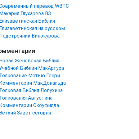
Cовременный перевод WBTC
Макария Глухарева ВЗ
Елизаветинская Библия
Елизаветинская на русском
Подстрочник Винокурова
омментарии
Новая Женевская Библия
Учебной Библии МакАртура
Толкование Мэтью Генри
Комментарии МакДональда
Толковая Библия Лопухина
Толкования Августина
Комментарии Скоуфилда
Ветхий Завет сегодня