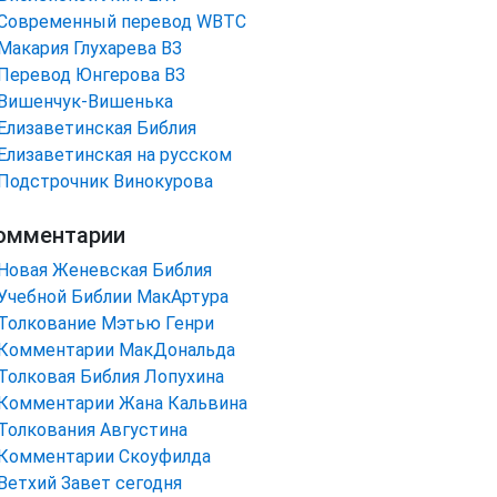
Cовременный перевод WBTC
Макария Глухарева ВЗ
Перевод Юнгерова ВЗ
Вишенчук-Вишенька
Елизаветинская Библия
Елизаветинская на русском
Подстрочник Винокурова
омментарии
Новая Женевская Библия
Учебной Библии МакАртура
Толкование Мэтью Генри
Комментарии МакДональда
Толковая Библия Лопухина
Комментарии Жана Кальвина
Толкования Августина
Комментарии Скоуфилда
Ветхий Завет сегодня