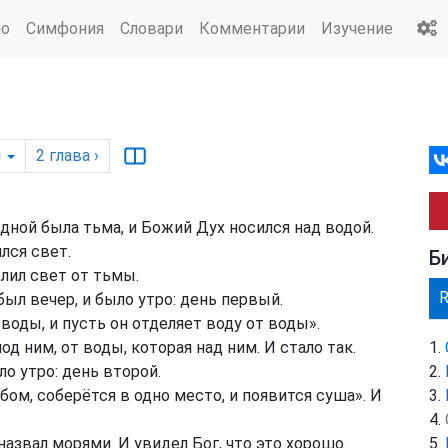
ио
Симфония
Словари
Комментарии
Изучение
я
2
глава
›
дной была тьма, и Божий Дух носился над водой.
лся свет.
Б
елил свет от тьмы.
был вечер, и было утро: день первый.
воды, и пусть он отделяет воду от воды».
од ним, от воды, которая над ним. И стало так.
ло утро: день второй.
ебом, соберётся в одно место, и появится суша». И
назвал морями. И увидел Бог, что это хорошо.