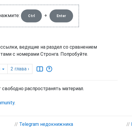
 нажмите:
+
Ctrl
Enter
 ссылки, ведущие на раздел со сравнением
тами с номерами Стронга. Попробуйте.
я
2
глава
›
т свободно распространять материал.
mmunity
.
//
Telegram недокнижника
//