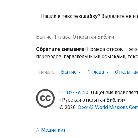
Нашли в тексте
ошибку
? Выделите её и
Бытие, 1 глава. Открытая Библия
Обратите внимание
! Номера стихов — это
переводов, параллельными ссылками, текс
начало
Бытие
1
глава
Открыта
CC BY-SA 4.0
. Лицензия позволяе
«Русская открытая Библия»
© 2020.
Door43 World Missions Co
//
Медиа кит