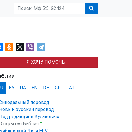
Я ХОЧУ ПОМОЧЬ
иблии
RU
BY
UA
EN
DE
GR
LAT
Синодальный перевод
Новый русский перевод
Под редакцией Кулаковых
●
Открытая Библия
Библейской Лиги ERV