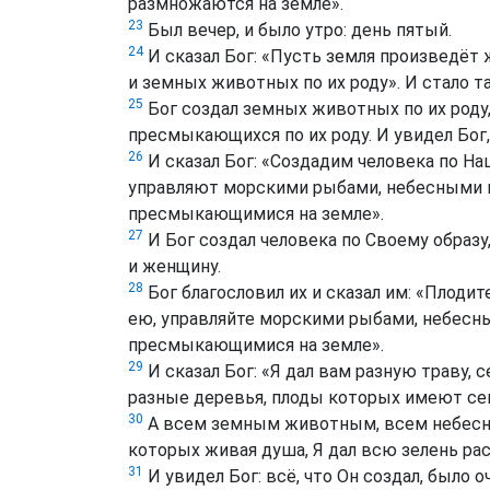
размножаются на земле».
23
Был вечер, и было утро: день пятый.
24
И сказал Бог: «Пусть земля произведёт
и земных животных по их роду». И стало та
25
Бог создал земных животных по их роду, 
пресмыкающихся по их роду. И увидел Бог,
26
И сказал Бог: «Создадим человека по На
управляют морскими рыбами, небесными п
пресмыкающимися на земле».
27
И Бог создал человека по Своему образу,
и женщину.
28
Бог благословил их и сказал им: «Плоди
ею, управляйте морскими рыбами, небес
пресмыкающимися на земле».
29
И сказал Бог: «Я дал вам разную траву, 
разные деревья, плоды которых имеют сем
30
А всем земным животным, всем небесн
которых живая душа, Я дал всю зелень раст
31
И увидел Бог: всё, что Он создал, было о