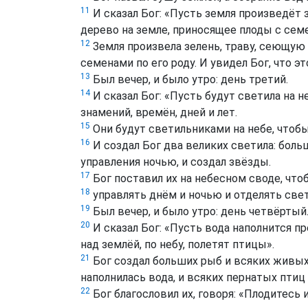
11
И сказал Бог: «Пусть земля произведёт 
дерево на земле, приносящее плоды с семе
12
Земля произвела зелень, траву, сеющую с
семенами по его роду. И увидел Бог, что э
13
Был вечер, и было утро: день третий.
14
И сказал Бог: «Пусть будут светила на н
знамений, времён, дней и лет.
15
Они будут светильниками на небе, чтобы
16
И создал Бог два великих светила: боль
управления ночью, и создал звёзды.
17
Бог поставил их на небесном своде, что
18
управлять днём и ночью и отделять свет 
19
Был вечер, и было утро: день четвёртый
20
И сказал Бог: «Пусть вода наполнится 
над землёй, по небу, полетят птицы».
21
Бог создал больших рыб и всяких живы
наполнилась вода, и всяких пернатых птиц п
22
Бог благословил их, говоря: «Плодитесь 