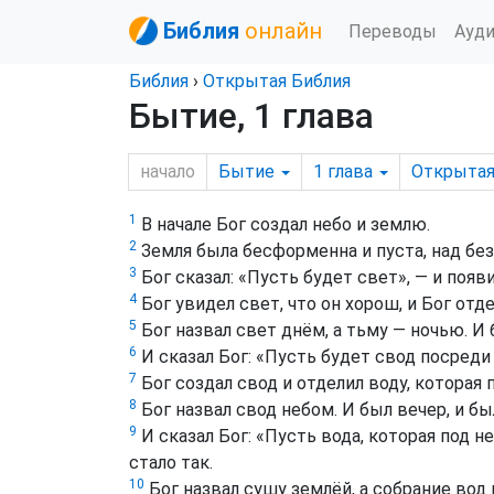
Библия
онлайн
Переводы
Ауд
Библия
›
Открытая Библия
Бытие, 1 глава
начало
Бытие
1
глава
Открыта
1
В начале Бог создал небо и землю.
2
Земля была бесформенна и пуста, над без
3
Бог сказал: «Пусть будет свет», — и появи
4
Бог увидел свет, что он хорош, и Бог отд
5
Бог назвал свет днём, а тьму — ночью. И 
6
И сказал Бог: «Пусть будет свод посреди 
7
Бог создал свод и отделил воду, которая п
8
Бог назвал свод небом. И был вечер, и бы
9
И сказал Бог: «Пусть вода, которая под н
стало так.
10
Бог назвал сушу землёй, а собрание вод 