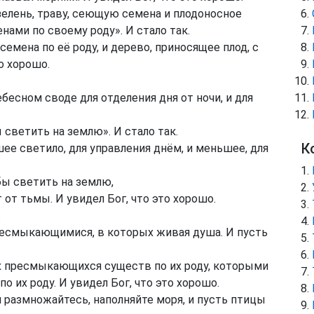
зелень, траву, сеющую семена и плодоносное
нами по своему роду». И стало так.
емена по её роду, и дерево, приносящее плод, с
то хорошо.
ебесном своде для отделения дня от ночи, и для
 светить на землю». И стало так.
К
шее светило, для управления днём, и меньшее, для
бы светить на землю,
от тьмы. И увидел Бог, что это хорошо.
.
пресмыкающимися, в которых живая душа. И пусть
х пресмыкающихся существ по их роду, которыми
о их роду. И увидел Бог, что это хорошо.
и размножайтесь, наполняйте моря, и пусть птицы