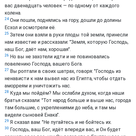
вас двенадцать человек — по одному от каждого
колена.
24
Они пошли, поднялись на гору, дошли до долины
Есхол и осмотрели её.
25
Затем они взяли в руки плоды той земли, принесли
нам известие и рассказали: "Земля, которую Господь,
наш Бог, даёт нам, хорошая".
26
Но вы не захотели идти и не повиновались
повелению Господа, вашего Бога.
27
Вы роптали в своих шатрах, говоря: "Господь из
ненависти к нам вывел нас из Египта, чтобы отдать
аморреям и уничтожить нас.
28
Куда мы пойдём? Мы ослабли духом, когда наши
братья сказали: "Тот народ больше и выше нас, города
там большие, с укреплениями до неба, и там мы
видели сыновей Енака".
29
Я сказал вам: "Не пугайтесь и не бойтесь их.
30
Господь, ваш Бог, идёт впереди вас, и Он будет