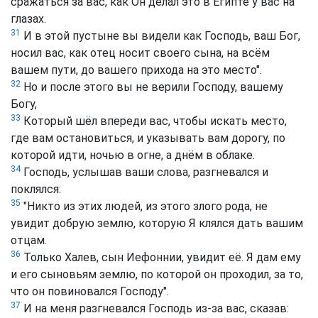
сражаться за вас, как Он делал это в Египте у вас на
глазах.
31
И в этой пустыне вы видели как Господь, ваш Бог,
носил вас, как отец носит своего сына, на всём
вашем пути, до вашего прихода на это место".
32
Но и после этого вы не верили Господу, вашему
Богу,
33
Который шёл впереди вас, чтобы искать место,
где вам остановиться, и указывать вам дорогу, по
которой идти, ночью в огне, а днём в облаке.
34
Господь, услышав ваши слова, разгневался и
поклялся:
35
"Никто из этих людей, из этого злого рода, не
увидит добрую землю, которую Я клялся дать вашим
отцам.
36
Только Халев, сын Иефоннии, увидит её. Я дам ему
и его сыновьям землю, по которой он проходил, за то,
что он повиновался Господу".
37
И на меня разгневался Господь из-за вас, сказав: