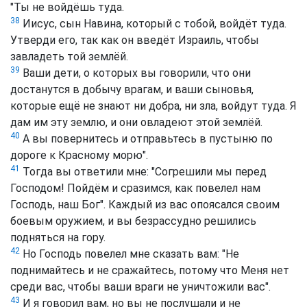
"Ты не войдёшь туда.
38
Иисус, сын Навина, который с тобой, войдёт туда.
Утверди его, так как он введёт Израиль, чтобы
завладеть той землёй.
39
Ваши дети, о которых вы говорили, что они
достанутся в добычу врагам, и ваши сыновья,
которые ещё не знают ни добра, ни зла, войдут туда. Я
дам им эту землю, и они овладеют этой землёй.
40
А вы повернитесь и отправьтесь в пустыню по
дороге к Красному морю".
41
Тогда вы ответили мне: "Согрешили мы перед
Господом! Пойдём и сразимся, как повелел нам
Господь, наш Бог". Каждый из вас опоясался своим
боевым оружием, и вы безрассудно решились
подняться на гору.
42
Но Господь повелел мне сказать вам: "Не
поднимайтесь и не сражайтесь, потому что Меня нет
среди вас, чтобы ваши враги не уничтожили вас".
43
И я говорил вам, но вы не послушали и не