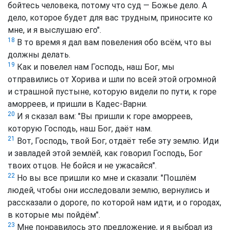
бойтесь человека, потому что суд — Божье дело. А
дело, которое будет для вас трудным, приносите ко
мне, и я выслушаю его".
18
В то время я дал вам повеления обо всём, что вы
должны делать.
19
Как и повелел нам Господь, наш Бог, мы
отправились от Хорива и шли по всей этой огромной
и страшной пустыне, которую видели по пути, к горе
аморреев, и пришли в Кадес-Варни.
20
И я сказал вам: "Вы пришли к горе аморреев,
которую Господь, наш Бог, даёт нам.
21
Вот, Господь, твой Бог, отдаёт тебе эту землю. Иди
и завладей этой землёй, как говорил Господь, Бог
твоих отцов. Не бойся и не ужасайся".
22
Но вы все пришли ко мне и сказали: "Пошлём
людей, чтобы они исследовали землю, вернулись и
рассказали о дороге, по которой нам идти, и о городах,
в которые мы пойдём".
23
Мне понравилось это предложение, и я выбрал из