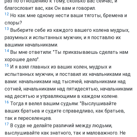
раз по отношению к тому, сколько вас сейчас, и
благословит вас, как Он вам и говорил.
12
Но как мне одному нести ваши тяготы, бремена и
споры?
13
Выберите себе из каждого вашего колена мудрых,
разумных и испытанных мужчин, и я поставлю их
вашими начальниками.
14
Вы мне ответили: "Ты приказываешь сделать нам
хорошее дело".
15
И я взял главных из ваших колен, мудрых и
испытанных мужчин, и поставил их начальниками над
вами: начальниками над тысячей, начальниками над
сотней, начальниками над пятидесятью, начальниками
над десятью и управляющими в каждом колене.
16
Тогда я велел вашим судьям: "Выслушивайте
ваших братьев и судите справедливо, как братьев,
так и переселенцев.
17
В суде не делайте различий между людьми,
выслушивайте как знатного, так и маловажного. Не