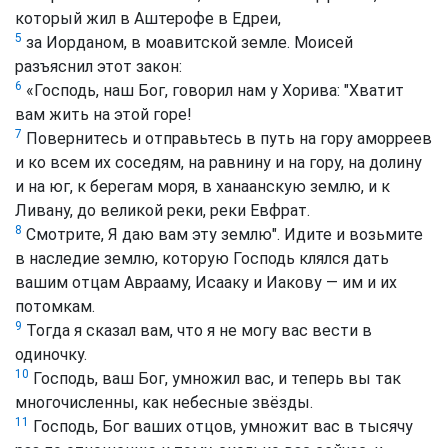
который жил в Аштерофе в Едреи,
5
за Иорданом, в моавитской земле. Моисей
разъяснил этот закон:
6
«Господь, наш Бог, говорил нам у Хорива: "Хватит
вам жить на этой горе!
7
Повернитесь и отправьтесь в путь на гору аморреев
и ко всем их соседям, на равнину и на гору, на долину
и на юг, к берегам моря, в ханаанскую землю, и к
Ливану, до великой реки, реки Евфрат.
8
Смотрите, Я даю вам эту землю". Идите и возьмите
в наследие землю, которую Господь клялся дать
вашим отцам Аврааму, Исааку и Иакову — им и их
потомкам.
9
Тогда я сказал вам, что я не могу вас вести в
одиночку.
10
Господь, ваш Бог, умножил вас, и теперь вы так
многочисленны, как небесные звёзды.
11
Господь, Бог ваших отцов, умножит вас в тысячу