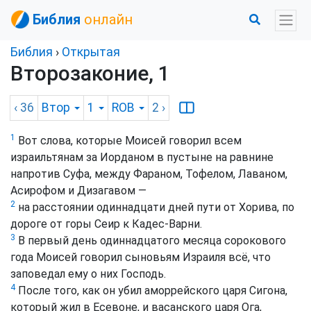
Библия
онлайн
Библия
›
Открытая
Второзаконие, 1
‹ 36
Втор
1
ROB
2
›
1
Вот слова, которые Моисей говорил всем
израильтянам за Иорданом в пустыне на равнине
напротив Суфа, между Фараном, Тофелом, Лаваном,
Асирофом и Дизагавом —
2
на расстоянии одиннадцати дней пути от Хорива, по
дороге от горы Сеир к Кадес-Варни.
3
В первый день одиннадцатого месяца сорокового
года Моисей говорил сыновьям Израиля всё, что
заповедал ему о них Господь.
4
После того, как он убил аморрейского царя Сигона,
который жил в Есевоне, и васанского царя Ога,