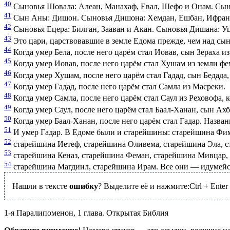
40
Сыновья Шовала: Алеан, Манахаф, Евал, Шефо и Онам. Сын
41
Сын Аны: Дишон. Сыновья Дишона: Хемдан, Ешбан, Ифран 
42
Сыновья Ецера: Билган, Зааван и Акан. Сыновья Дишана: Уц
43
Это цари, царствовавшие в земле Едома прежде, чем над сын
44
Когда умер Бела, после него царём стал Иовав, сын Зераха и
45
Когда умер Иовав, после него царём стал Хушам из земли фе
46
Когда умер Хушам, после него царём стал Гадад, сын Бедада
47
Когда умер Гадад, после него царём стал Самла из Масреки.
48
Когда умер Самла, после него царём стал Саул из Реховофа, 
49
Когда умер Саул, после него царём стал Баал-Ханан, сын Ахб
50
Когда умер Баал-Ханан, после него царём стал Гадар. Назван
51
И умер Гадар. В Едоме были и старейшины: старейшина Фим
52
старейшина Иетеф, старейшина Оливема, старейшина Эла, 
53
старейшина Кеназ, старейшина Феман, старейшина Мивцар,
54
старейшина Магдиил, старейшина Ирам. Все они — идумей
Нашли в тексте
ошибку
? Выделите её и нажмите:
Ctrl
+
Enter
1-я Паралипоменон, 1 глава. Открытая Библия