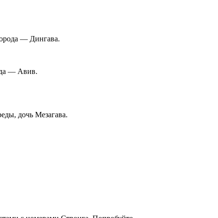
города — Дингава.
ода — Авив.
реды, дочь Мезагава.