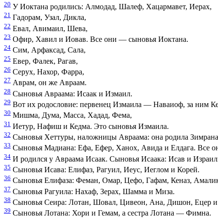
20
У Иоктана родились: Алмодад, Шалеф, Хацармавет, Иерах,
21
Гадорам, Узал, Дикла,
22
Евал, Авимаил, Шева,
23
Офир, Хавил и Иовав. Все они — сыновья Иоктана.
24
Сим, Арфаксад, Сала,
25
Евер, Фалек, Рагав,
26
Серух, Нахор, Фарра,
27
Аврам, он же Авраам.
28
Сыновья Авраама: Исаак и Измаил.
29
Вот их родословие: первенец Измаила — Наваиоф, за ним Ке
30
Мишма, Дума, Масса, Хадад, Фема,
31
Иетур, Нафиш и Кедма. Это сыновья Измаила.
32
Сыновья Хеттуры, наложницы Авраама: она родила Зимрана
33
Сыновья Мадиана: Ефа, Ефер, Ханох, Авида и Елдага. Все о
34
И родился у Авраама Исаак. Сыновья Исаака: Исав и Израил
35
Сыновья Исава: Елифаз, Рагуил, Иеус, Иеглом и Корей.
36
Сыновья Елифаза: Феман, Омар, Цефо, Гафам, Кеназ, Амали
37
Сыновья Рагуила: Нахаф, Зерах, Шамма и Миза.
38
Сыновья Сеира: Лотан, Шовал, Цивеон, Ана, Дишон, Ецер 
39
Сыновья Лотана: Хори и Гемам, а сестра Лотана — Фимна.