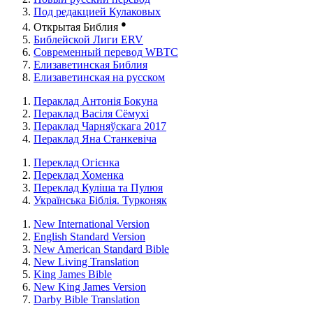
Под редакцией Кулаковых
●
Открытая Библия
Библейской Лиги ERV
Cовременный перевод WBTC
Елизаветинская Библия
Елизаветинская на русском
Пераклад Антонія Бокуна
Пераклад Васіля Сёмухі
Пераклад Чарняўскага 2017
Пераклад Яна Станкевіча
Переклад Огієнка
Переклад Хоменка
Переклад Куліша та Пулюя
Українська Біблія. Турконяк
New International Version
English Standard Version
New American Standard Bible
New Living Translation
King James Bible
New King James Version
Darby Bible Translation