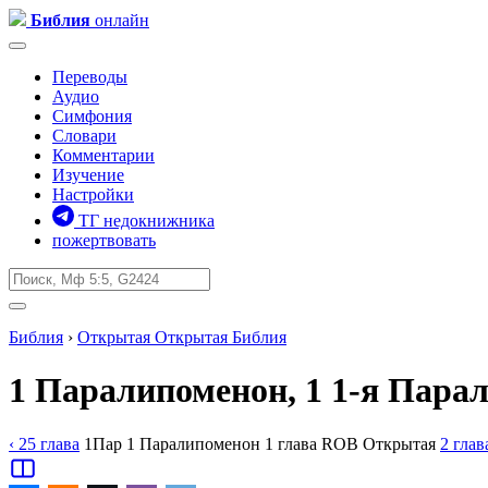
Библия
онлайн
Переводы
Аудио
Симфония
Словари
Комментарии
Изучение
Настройки
ТГ недокнижника
пожертвовать
Библия
›
Открытая
Открытая Библия
1 Паралипоменон, 1
1-я Парал
‹ 25
глава
1Пар
1 Паралипоменон
1
глава
ROB
Открытая
2
глав