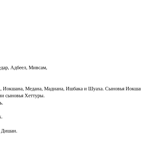
дар, Адбеел, Мивсам,
, Иокшана, Медана, Мадиана, Ишбака и Шуаха. Сыновья Иокшан
ни сыновья Хеттуры.
ь.
к.
и Дишан.