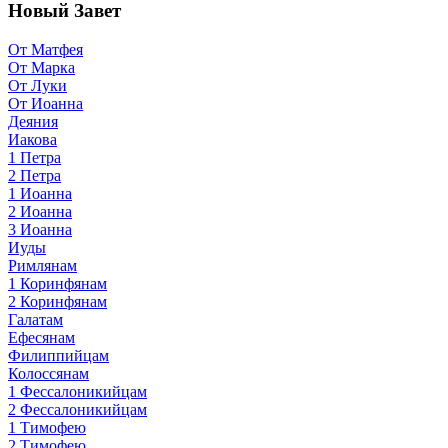
Новый Завет
От Матфея
От Марка
От Луки
От Иоанна
Деяния
Иакова
1 Петра
2 Петра
1 Иоанна
2 Иоанна
3 Иоанна
Иуды
Римлянам
1 Коринфянам
2 Коринфянам
Галатам
Ефесянам
Филиппийцам
Колоссянам
1 Фессалоникийцам
2 Фессалоникийцам
1 Тимофею
2 Тимофею