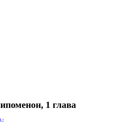
ипоменон, 1 глава
а
›