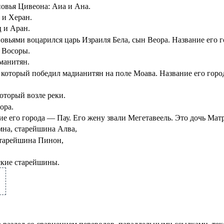
овья Цивеона: Аиа и Ана.
и Херан.
 и Аран.
овьями воцарился царь Израиля Бела, сын Веора. Название его 
з Восоры.
манитян.
, который победил мадианитян на поле Моава. Название его гор
который возле реки.
ора.
ие его города — Пау. Его жену звали Мегетавеель. Это дочь Мат
на, старейшина Алва,
старейшина Пинон,
ские старейшины.