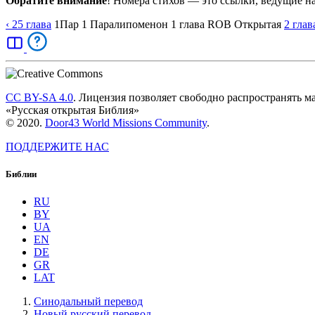
Обратите внимание
! Номера стихов — это ссылки, ведущие н
‹ 25
глава
1Пар
1 Паралипоменон
1
глава
ROB
Открытая
2
глав
CC BY-SA 4.0
. Лицензия позволяет свободно распространять м
«Русская открытая Библия»
© 2020.
Door43 World Missions Community
.
ПОДДЕРЖИТЕ НАС
Библии
RU
BY
UA
EN
DE
GR
LAT
Синодальный перевод
Новый русский перевод