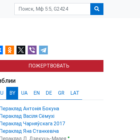
ПОЖЕРТВОВАТЬ
иблии
RU
BY
UA
EN
DE
GR
LAT
Пераклад Антонія Бокуна
Пераклад Васіля Сёмухі
Пераклад Чарняўскага 2017
Пераклад Яна Станкевіча
●
Пераклад Л. Дзекуць-Малея