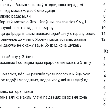
а, якую бачылі яны на ўсходзе, ішла перад імі,
над ме́сцам, дзе́ было Дзіця.
лікаю ра́дасьцяй.
рыяй, маткаю Яго, і ўпаўшы, пакланіліся Яму; і,
ункі: золата, ладан і сьмірну.
чацца да Ірада, іншым шляхам адыйшлі ў старану сваю.
зьяўляецце ў сьне́ Язэпу і кажа: устань, вазьмі
ам, дакуль не скажу табе́; бо Ірад хоча шукаць
К
 і пайшоў у Эгіпет.
сказанае Госпадам праз прарока, які кажа: з Эгіпту
ьмяяліся, ве́льмі разгне́ваўся і паслаў выбіць усіх
двох гадоў і малодшых, водле часу, які вы́ведаў ад
мію, каторы кажа:
нт вялікі; Рахіль плача па дзе́цях сваіх і ня хоча