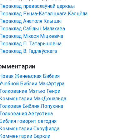
Пераклад праваслаўнай царквы
Пераклад Рыма-Каталіцкага Касцёла
Пераклад Анатоля Клышкi
Пераклад Сабілы і Малахава
Пераклад Міхася Міцкевіча
Пераклад П. Татарыновіча
Пераклад В. Гадлеўскага
омментарии
Новая Женевская Библия
Учебной Библии МакАртура
Толкование Мэтью Генри
Комментарии МакДональда
Толковая Библия Лопухина
Толкования Августина
Библия говорит сегодня
Комментарии Скоуфилда
Комментарии Баркли