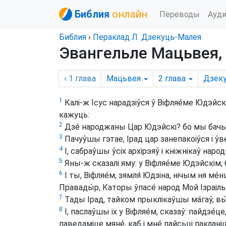
Библия
онлайн
Переводы
Ауд
Библия
›
Пераклад Л. Дзекуць-Малея
Эвангельле Мацьвея, 
‹ 1
глава
Мацьвея
2
глава
Дзек
1
Калі-ж Ісус нарадзіўся ў Віфляе́ме Юдэйскім
кажуць:
2
Дзе́ народжаны Цар Юдэйскі? бо мы бачылі
3
Пачуўшы гэтае, Ірад цар занепакоіўся і ўве́
4
І, сабраўшы ўсіх архірэяў і кніжнікаў народ
5
Яны-ж сказалі яму: у Віфляе́ме Юдэйскім, 
6
І ты, Віфляе́м, зямля́ Юдзіна, нічым ня м
Правады́р, Каторы ўпасе́ народ Мой Ізраільск
7
Тады Ірад, тайком прыклікаўшы ма́гаў, вы́в
8
І, паслаўшы іх у Віфляе́м, сказаў: пайдзе́ц
паведаміце мяне́, каб і мне́ пайсьці паклані