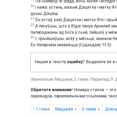
Па сьме́рці-ж Ірада, вось Ангел Гасподні 
20
і кажа: устань, вазьмі Дзіцятка і матку Я
душы Дзіцяці.
21
Ён устаў, узяў Дзіцятка і матку Яго і пры
22
А пачуўшы, што ў Юдэі пануе Архелай заме́
папярэджаны ад Бога ў сьне́, пайшоў у ме́жы
23
І, прыйшоўшы, асе́ў у ме́сьце, званым На
Ён Назарэем назаве́цца (Судзьдзяў 13:5).
Нашли в тексте
ошибку
? Выделите её и
Эвангельле Мацьвея, 2 глава. Пераклад Л.
Обратите внимание
! Номера стихов — это
переводов, параллельными ссылками, текс
‹ 1
глава
Мацьвея
2
глава
Дзек