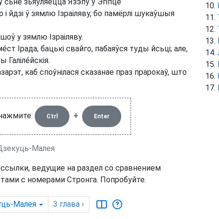
ў сьне́ зьяўляецца Язэпу ў Эгіпце
го і йдзі ў зямлю Ізраіляву, бо памёрлі шукаўшыя
йшоў у зямлю Ізраіляву.
ст Ірада, бацькі свайго, пабаяўся туды йсьці; але,
 Галіле́йскія.
зарэт, каб споўнілася сказанае праз прарокаў, што
 нажмите:
+
Ctrl
Enter
 Дзекуць-Малея
 ссылки, ведущие на раздел со сравнением
тами с номерами Стронга. Попробуйте.
уць-Малея
3
глава
›