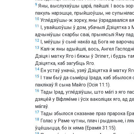
9
Яны, выслухаўшы цара́, пайшлі. І вось зорк
пакуль нарэшце, прыйшоўшы, не супынілася 
10
Угле́дзіўшы-ж зорку, яны ўзрадаваліся вя
11
І, увайшоўшы ў дом, убачылі Дзіцятка з Ма
адчыніўшы скарбы сваі, прынясьлі Яму падар
12
І, ме́ўшы ў сьне́ нака́з ад Бога не варо
13
Калі-ж яны адыйшлі, вось, Ангел Гасподні 
Дзіця і матку Яго і бяжы ў Эгіпет, і будзь т
Дзіцятка, каб загубіць Яго.
14
Ён устаў уначы́, узяў Дзіцятка й матку Яго
15
І там быў да сьме́рці Ірада, каб збылося 
паклікаў Я сына Майго (Осія 11:1).
16
Тады Ірад, угле́дзіўшы, што ма́гі з яго пас
дзяце́й у Віфляе́ме і ўсіх ваколіцах яго, ад 
ма́гаў.
17
Тады збылося сказанае праз прарока Ера
18
Голас у Раме чутны, плач і рыданьне, і ляма
ўце́шыцца, бо іх няма (Ерамія 31:15).
19