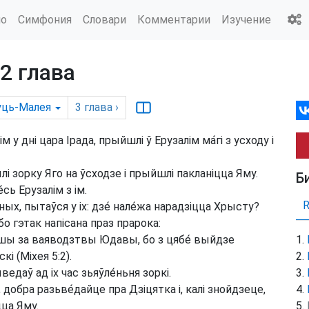
ио
Симфония
Словари
Комментарии
Изучение
2 глава
уць-Малея
3
глава
›
 у дні цара Ірада, прыйшлі ў Ерузалім ма́гі з усходу і
 зорку Яго на ўсходзе і прыйшлі пакланіцца Яму.
Б
сь Ерузалім з ім.
ных, пытаўся у іх: дзе́ нале́жа нарадзіцца Хрысту?
бо гэтак напісана праз прарока:
е́ншы за ваяводзтвы Юдавы, бо з цябе́ выйдзе
і (Міхея 5:2).
едаў ад іх час зьяўле́ньня зоркі.
е, добра разьве́дайце пра Дзіцятка і, калі знойдзеце,
цца Яму.