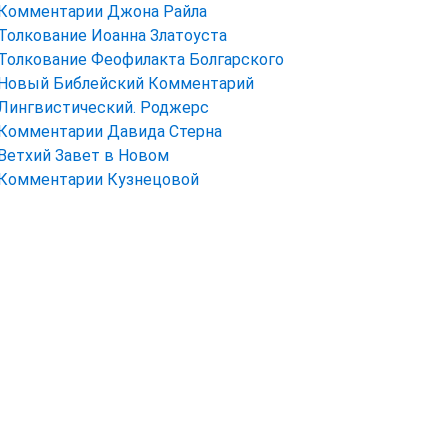
Комментарии Джона Райла
Толкование Иоанна Златоуста
Толкование Феофилакта Болгарского
Новый Библейский Комментарий
Лингвистический. Роджерс
Комментарии Давида Стерна
Ветхий Завет в Новом
Комментарии Кузнецовой