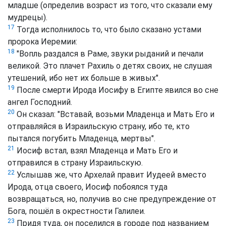
младше (определив возраст из того, что сказали ему
мудрецы).
17
Тогда исполнилось то, что было сказано устами
пророка Иеремии:
18
"Вопль раздался в Раме, звуки рыданий и печали
великой. Это плачет Рахиль о детях своих, не слушая
утешений, ибо нет их больше в живых".
19
После смерти Ирода Иосифу в Египте явился во сне
ангел Господний.
20
Он сказал: "Вставай, возьми Младенца и Мать Его и
отправляйся в Израильскую страну, ибо те, кто
пытался погубить Младенца, мертвы".
21
Иосиф встал, взял Младенца и Мать Его и
отправился в страну Израильскую.
22
Услышав же, что Архелай правит Иудеей вместо
Ирода, отца своего, Иосиф побоялся туда
возвращаться, но, получив во сне предупреждение от
Бога, пошёл в окрестности Галилеи.
23
Придя туда, он поселился в городе под названием