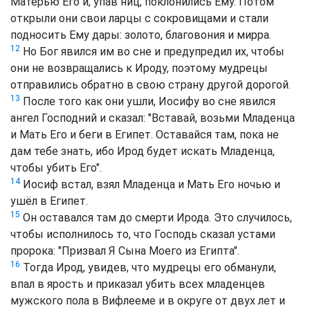
Матерью Его и, упав ниц, поклонились Ему. Потом
открыли они свои ларцы с сокровищами и стали
подносить Ему дары: золото, благовония и мирра.
12
Но Бог явился им во сне и предупредил их, чтобы
они не возвращались к Ироду, поэтому мудрецы
отправились обратно в свою страну другой дорогой.
13
После того как они ушли, Иосифу во сне явился
ангел Господний и сказал: "Вставай, возьми Младенца
и Мать Его и беги в Египет. Оставайся там, пока не
дам тебе знать, ибо Ирод будет искать Младенца,
чтобы убить Его".
14
Иосиф встал, взял Младенца и Мать Его ночью и
ушёл в Египет.
15
Он оставался там до смерти Ирода. Это случилось,
чтобы исполнилось то, что Господь сказал устами
пророка: "Призвал Я Сына Моего из Египта".
16
Тогда Ирод, увидев, что мудрецы его обманули,
впал в ярость и приказал убить всех младенцев
мужского пола в Вифлееме и в округе от двух лет и