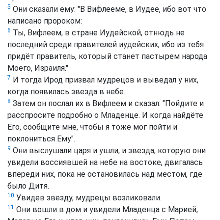
5
Они сказали ему: "В Вифлееме, в Иудее, ибо вот что
написано пророком:
6
Ты, Вифлеем, в стране Иудейской, отнюдь не
последний среди правителей иудейских, ибо из тебя
придёт правитель, который станет пастырем народа
Моего, Израиля."
7
И тогда Ирод призвал мудрецов и выведал у них,
когда появилась звезда в небе.
8
Затем он послал их в Вифлеем и сказал: "Пойдите и
расспросите подробно о Младенце. И когда найдёте
Его, сообщите мне, чтобы я тоже мог пойти и
поклониться Ему".
9
Они выслушали царя и ушли, и звезда, которую они
увидели воссиявшей на небе на востоке, двигалась
впереди них, пока не остановилась над местом, где
было Дитя.
10
Увидев звезду, мудрецы возликовали.
11
Они вошли в дом и увидели Младенца с Марией,