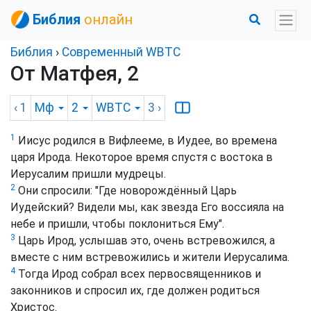
Библия
онлайн
Библия
›
Cовременный WBTC
От Матфея, 2
‹ 1
Мф
2
WBTC
3
›
1
Иисус родился в Вифлееме, в Иудее, во времена
царя Ирода. Некоторое время спустя с востока в
Иерусалим пришли мудрецы.
2
Они спросили: "Где новорождённый Царь
Иудейский? Видели мы, как звезда Его воссияла на
небе и пришли, чтобы поклониться Ему".
3
Царь Ирод, услышав это, очень встревожился, а
вместе с ним встревожились и жители Иерусалима.
4
Тогда Ирод собрал всех первосвященников и
законников и спросил их, где должен родиться
Христос.