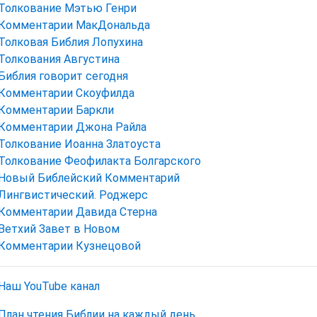
Толкование Мэтью Генри
Комментарии МакДональда
Толковая Библия Лопухина
Толкования Августина
Библия говорит сегодня
Комментарии Скоуфилда
Комментарии Баркли
Комментарии Джона Райла
Толкование Иоанна Златоуста
Толкование Феофилакта Болгарского
Новый Библейский Комментарий
Лингвистический. Роджерс
Комментарии Давида Стерна
Ветхий Завет в Новом
Комментарии Кузнецовой
Наш YouTube канал
План чтения Библии на каждый день