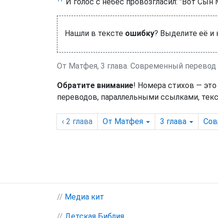
И голос с небес провозгласил: "Вот Сын
Нашли в тексте
ошибку
? Выделите её и
От Матфея, 3 глава. Cовременный перево
Обратите внимание
! Номера стихов — это
переводов, параллельными ссылками, текс
‹ 2
глава
От Матфея
3
глава
Cов
//
Медиа кит
//
Детская Библия