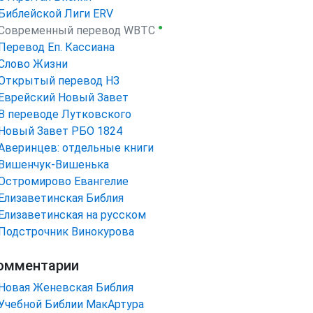
Библейской Лиги ERV
●
Cовременный перевод WBTC
Перевод Еп. Кассиана
Слово Жизни
Открытый перевод НЗ
Еврейский Новый Завет
В переводе Лутковского
Новый Завет РБО 1824
Аверинцев: отдельные книги
Вишенчук-Вишенька
Остромирово Евангелие
Елизаветинская Библия
Елизаветинская на русском
Подстрочник Винокурова
омментарии
Новая Женевская Библия
Учебной Библии МакАртура