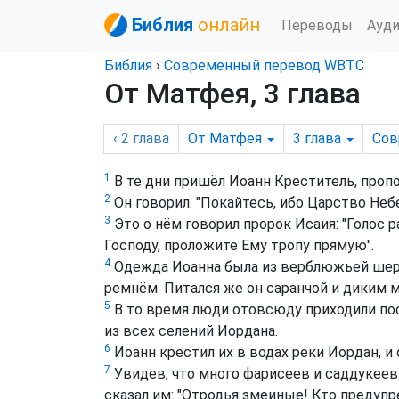
Библия
онлайн
Переводы
Ауд
Библия
›
Cовременный перевод WBTC
От Матфея, 3 глава
‹ 2
глава
От Матфея
3
глава
Cов
1
В те дни пришёл Иоанн Креститель, про
2
Он говорил: "Покайтесь, ибо Царство Небе
3
Это о нём говорил пророк Исаия: "Голос р
Господу, проложите Ему тропу прямую".
4
Одежда Иоанна была из верблюжьей шер
ремнём. Питался же он саранчой и диким 
5
В то время люди отовсюду приходили пос
из всех селений Иордана.
6
Иоанн крестил их в водах реки Иордан, и 
7
Увидев, что много фарисеев и саддукеев 
сказал им: "Отродья змеиные! Кто предуп