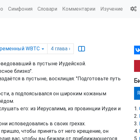
ио
Симфония
Словари
Комментарии
Изучение
ременный WBTC
4
глава
›
поведовавший в пустыне Иудейской.
сное близко".
аздаётся в пустыне, восклицая: "Подготовьте путь
Б
сти, а подпоясывался он широким кожаным
мёдом.
лушать его: из Иерусалима, из провинции Иудеи и
они исповедовались в своих грехах.
пришло, чтобы принять от него крещение, он
редил вас, чтобы вы бежали от приближающегося