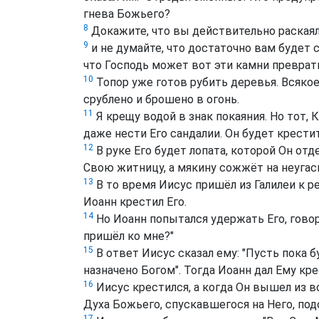
гнева Божьего?
8
Докажите, что вы действительно раскаял
9
и не думайте, что достаточно вам будет с
что Господь может вот эти камни преврат
10
Топор уже готов рубить деревья. Всякое
срублено и брошено в огонь.
11
Я крещу водой в знак покаяния. Но тот, 
даже нести Его сандалии. Он будет крести
12
В руке Его будет лопата, которой Он отд
Свою житницу, а мякину сожжёт на неугас
13
В то время Иисус пришёл из Галилеи к ре
Иоанн крестил Его.
14
Но Иоанн попытался удержать Его, говор
пришёл ко мне?"
15
В ответ Иисус сказал ему: "Пусть пока б
назначено Богом". Тогда Иоанн дал Ему кре
16
Иисус крестился, а когда Он вышел из в
Духа Божьего, спускавшегося на Него, под
17