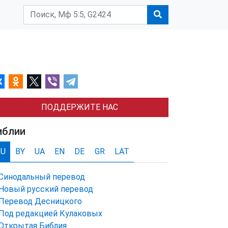
ПОДДЕРЖИТЕ НАС
иблии
RU
BY
UA
EN
DE
GR
LAT
Синодальный перевод
Новый русский перевод
Перевод Десницкого
Под редакцией Кулаковых
Открытая Библия