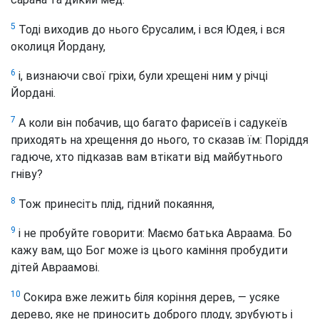
5
Тоді виходив до нього Єрусалим, і вся Юдея, і вся
околиця Йордану,
6
і, визнаючи свої гріхи, були хрещені ним у річці
Йордані.
7
А коли він побачив, що багато фарисеїв
і садукеїв
приходять на хрещення до нього, то сказав їм: Поріддя
гадюче, хто підказав вам втікати від майбутнього
гніву?
8
Тож принесіть плід, гідний покаяння,
9
і не пробуйте говорити: Маємо батька Авраама. Бо
кажу вам, що Бог може із цього каміння пробудити
дітей Авраамові.
10
Сокира вже лежить біля коріння дерев, — усяке
дерево, яке не приносить доброго плоду, зрубують і