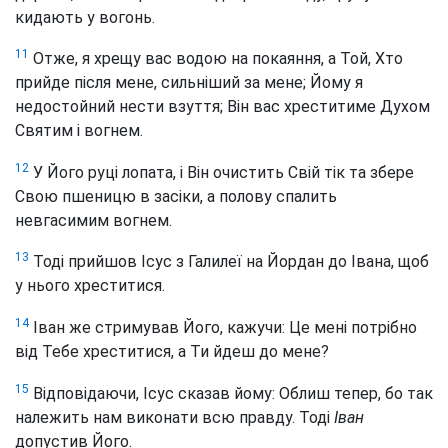
кидають у вогонь.
11
Отже, я хрещу вас водою на покаяння, а Той, Хто
прийде після мене, сильніший за мене; Йому я
недостойний нести взуття; Він вас хреститиме Духом
Святим і вогнем.
12
У Його руці лопата, і Він очистить Свій тік та збере
Свою пшеницю в засіки, а полову спалить
невгасимим вогнем.
13
Тоді прийшов Ісус з Галилеї на Йордан до Івана, щоб
у нього хреститися.
14
Іван же стримував Його, кажучи: Це мені потрібно
від Тебе хреститися, а Ти йдеш до мене?
15
Відповідаючи, Ісус сказав йому: Облиш тепер, бо так
належить нам виконати всю правду. Тоді
Іван
допустив Його.