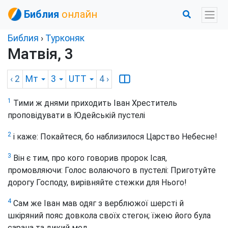
Библия
онлайн
Библия
›
Турконяк
Матвія, 3
‹ 2
Мт
3
UTT
4
›
1
Тими ж днями приходить Іван Хреститель
проповідувати в Юдейській пустелі
2
і каже: Покайтеся, бо наблизилося Царство Небесне!
3
Він є тим, про кого говорив пророк Ісая,
промовляючи: Голос волаючого в пустелі: Приготуйте
дорогу Господу, вирівняйте стежки для Нього!
4
Сам же Іван мав одяг з верблюжої шерсті й
шкіряний пояс довкола своїх стегон; їжею його була
сарана та дикий мед.