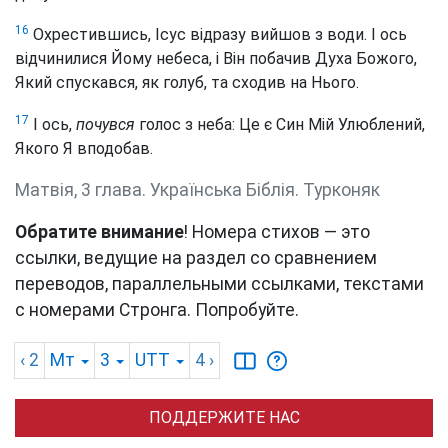
16
Охрестившись, Ісус відразу вийшов з води. І ось
відчинилися Йому небеса, і Він побачив Духа Божого,
Який спускався, як голуб, та сходив на Нього.
17
І ось,
почувся
голос з неба: Це є Син Мій Улюблений,
Якого Я вподобав.
Матвія, 3 глава. Українська Біблія. Турконяк
Обратите внимание
! Номера стихов — это
ссылки, ведущие на раздел со сравнением
переводов, параллельными ссылками, текстами
с номерами Стронга. Попробуйте.
‹ 2
Мт
3
UTT
4
›
ПОДДЕРЖИТЕ НАС