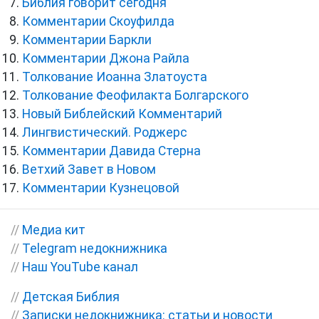
Библия говорит сегодня
Комментарии Скоуфилда
Комментарии Баркли
Комментарии Джона Райла
Толкование Иоанна Златоуста
Толкование Феофилакта Болгарского
Новый Библейский Комментарий
Лингвистический. Роджерс
Комментарии Давида Стерна
Ветхий Завет в Новом
Комментарии Кузнецовой
//
Медиа кит
//
Telegram недокнижника
//
Наш YouTube канал
//
Детская Библия
//
Записки недокнижника: статьи и новости