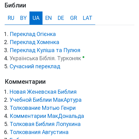
Библии
RU
BY
UA
EN
DE
GR
LAT
Переклад Огієнка
Переклад Хоменка
Переклад Куліша та Пулюя
●
Українська Біблія. Турконяк
Сучасний переклад
Комментарии
Новая Женевская Библия
Учебной Библии МакАртура
Толкование Мэтью Генри
Комментарии МакДональда
Толковая Библия Лопухина
Толкования Августина