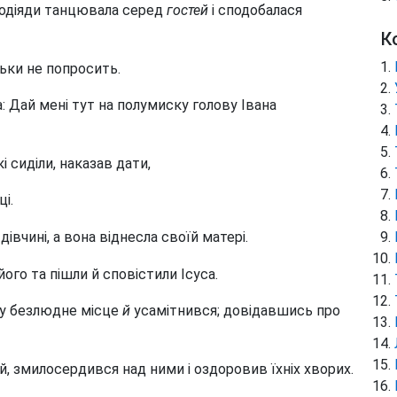
родіяди танцювала серед
гостей
і сподобалася
К
льки не попросить.
: Дай мені тут на полумиску голову Івана
і сиділи, наказав дати,
і.
івчині, а вона віднесла своїй матері.
його та пішли й сповістили Ісуса.
 у безлюдне місце
й
усамітнився; довідавшись про
, змилосердився над ними і оздоровив їхніх хворих.