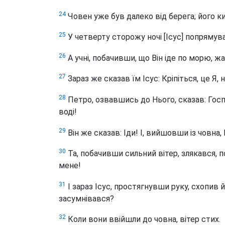
24
Човен уже був далеко від берега; його ки
25
У четверту сторожу ночі
[Ісус] попрямува
26
А учні, побачивши, що Він іде по морю, жа
27
Зараз же сказав їм Ісус: Кріпіться, це Я, н
28
Петро, озвавшись до Нього, сказав: Госп
воді!
29
Він же сказав: Іди! І, вийшовши із човна, 
30
Та, побачивши сильний вітер, злякався, п
мене!
31
І зараз Ісус, простягнувши руку, схопив й
засумнівався?
32
Коли вони ввійшли до човна, вітер стих.