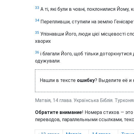
33
А ті, які були в човні, поклонилися Йому,
34
Перепливши, ступили на землю Генісаре
35
Упізнавши Його, люди цієї місцевості сп
хворих
36
і благали Його, щоб тільки доторкнутися д
одужували.
Нашли в тексте
ошибку
? Выделите её и
Матвія, 14 глава. Українська Біблія. Турконя
Обратите внимание
! Номера стихов — это
переводов, параллельными ссылками, текс