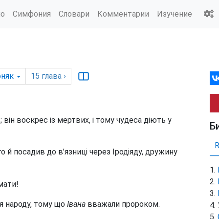
ио
Симфония
Словари
Комментарии
Изучение
оняк
15
глава
›
 він воскрес із мертвих, і тому чудеса діють у
Б
го й посадив до в’язниці через Іродіяду, дружину
мати!
ся народу, тому що
Івана
вважали пророком.