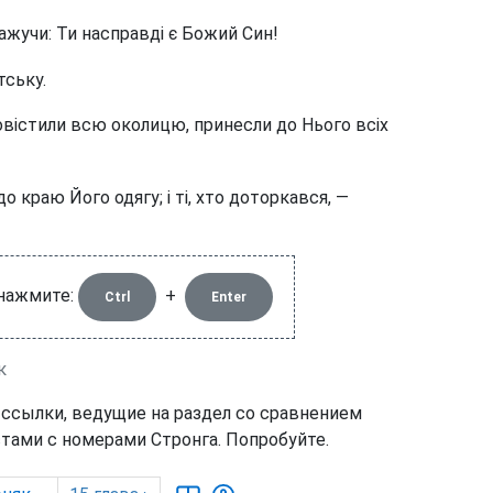
 кажучи: Ти насправді є Божий Син!
тську.
овістили всю околицю, принесли до Нього всіх
о краю Його одягу; і ті, хто доторкався, —
 нажмите:
+
Ctrl
Enter
к
 ссылки, ведущие на раздел со сравнением
тами с номерами Стронга. Попробуйте.