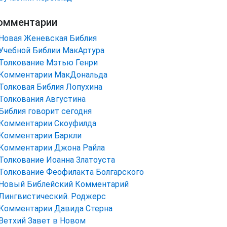
омментарии
Новая Женевская Библия
Учебной Библии МакАртура
Толкование Мэтью Генри
Комментарии МакДональда
Толковая Библия Лопухина
Толкования Августина
Библия говорит сегодня
Комментарии Скоуфилда
Комментарии Баркли
Комментарии Джона Райла
Толкование Иоанна Златоуста
Толкование Феофилакта Болгарского
Новый Библейский Комментарий
Лингвистический. Роджерс
Комментарии Давида Стерна
Ветхий Завет в Новом