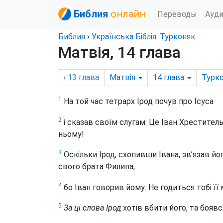
Библия
онлайн
Переводы
Ауд
Библия
›
Українська Біблія. Турконяк
Матвія, 14 глава
‹ 13
глава
Матвія
14
глава
Турк
1
На той час тетрарх
Ірод почув про Ісуса
2
і сказав своїм слугам: Це Іван Хреститель;
ньому!
3
Оскільки Ірод, схопивши Івана, зв’язав йо
свого брата Филипа,
4
бо Іван говорив йому: Не годиться тобі її 
5
За ці слова Ірод
хотів вбити його, та бояв