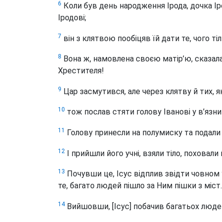
6
Коли був день народження Ірода, дочка І
Іродові;
7
він з клятвою пообіцяв їй дати те, чого ті
8
Вона ж, намовлена своєю матір’ю, сказала
Хрестителя!
9
Цар засмутився, але через клятву й тих, як
10
тож послав стяти голову Іванові у в’язниц
11
Голову принесли на полумиску та подали д
12
І прийшли його учні, взяли тіло, поховали 
13
Почувши це, Ісус відплив звідти човном
те, багато людей пішло за Ним пішки з міст.
14
Вийшовши, [Ісус] побачив багатьох людей