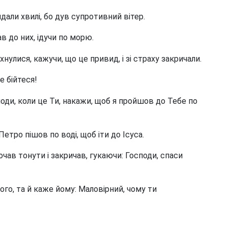
дали хвилі, бо дув супротивний вітер.
в до них, ідучи по морю.
хнулися, кажучи, що це привид, і зі страху закричали.
е бійтеся!
оди, коли це Ти, накажи, щоб я пройшов до Тебе по
Петро пішов по воді, щоб іти до Ісуса.
очав тонути і закричав, гукаючи: Господи, спаси
ого, та й каже йому: Маловірний, чому ти