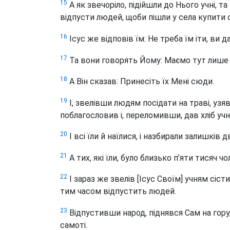
15
А як звечоріло, підійшли до Нього учні, та
відпусти людей, щоби пішли у села купити с
16
Ісус же відповів їм: Не треба їм іти, ви д
17
Та вони говорять Йому: Маємо тут лише п’я
18
А Він сказав: Принесіть їх Мені сюди.
19
І, звелівши людям посідати на траві, узяв 
поблагословив і, переломивши, дав хліб учн
20
І всі їли й наїлися, і назбирали залишків
21
А тих, які їли, було близько п’яти тисяч чо
22
І зараз же звелів [Ісус Своїм] учням сісти
тим часом відпустить людей.
23
Відпустивши народ, піднявся Сам на гору,
самоті.