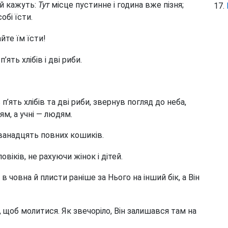
 й кажуть:
Тут
місце пустинне і година вже пізня;
обі їсти.
айте їм їсти!
ть хлібів і дві риби.
п’ять хлібів та дві риби, звернув погляд до неба,
ям, а учні — людям.
 дванадцять повних кошиків.
ловіків, не рахуючи жінок і дітей.
 в човна й плисти раніше за Нього на інший бік, а Він
 щоб молитися. Як звечоріло, Він залишався там на