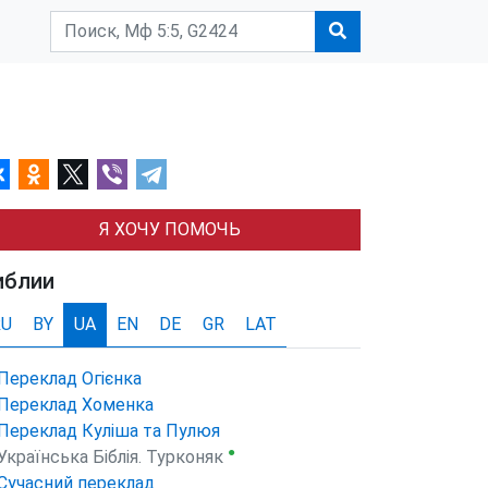
Я ХОЧУ ПОМОЧЬ
иблии
RU
BY
UA
EN
DE
GR
LAT
Переклад Огієнка
Переклад Хоменка
Переклад Куліша та Пулюя
●
Українська Біблія. Турконяк
Сучасний переклад