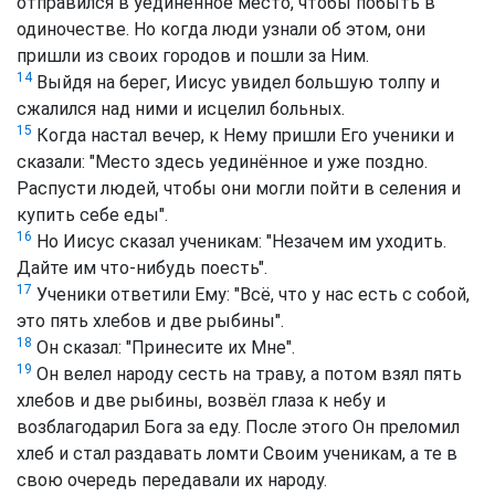
отправился в уединенное место, чтобы побыть в
одиночестве. Но когда люди узнали об этом, они
пришли из своих городов и пошли за Ним.
14
Выйдя на берег, Иисус увидел большую толпу и
сжалился над ними и исцелил больных.
15
Когда настал вечер, к Нему пришли Его ученики и
сказали: "Место здесь уединённое и уже поздно.
Распусти людей, чтобы они могли пойти в селения и
купить себе еды".
16
Но Иисус сказал ученикам: "Незачем им уходить.
Дайте им что-нибудь поесть".
17
Ученики ответили Ему: "Всё, что у нас есть с собой,
это пять хлебов и две рыбины".
18
Он сказал: "Принесите их Мне".
19
Он велел народу сесть на траву, а потом взял пять
хлебов и две рыбины, возвёл глаза к небу и
возблагодарил Бога за еду. После этого Он преломил
хлеб и стал раздавать ломти Своим ученикам, а те в
свою очередь передавали их народу.