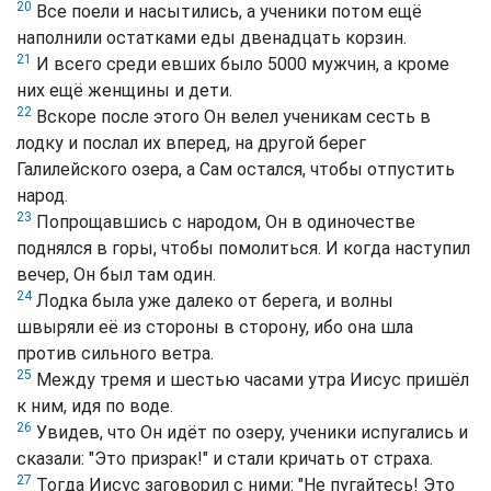
20
Все поели и насытились, а ученики потом ещё
наполнили остатками еды двенадцать корзин.
21
И всего среди евших было 5000 мужчин, а кроме
них ещё женщины и дети.
22
Вскоре после этого Он велел ученикам сесть в
лодку и послал их вперед, на другой берег
Галилейского озера, а Сам остался, чтобы отпустить
народ.
23
Попрощавшись с народом, Он в одиночестве
поднялся в горы, чтобы помолиться. И когда наступил
вечер, Он был там один.
24
Лодка была уже далеко от берега, и волны
швыряли её из стороны в сторону, ибо она шла
против сильного ветра.
25
Между тремя и шестью часами утра Иисус пришёл
к ним, идя по воде.
26
Увидев, что Он идёт по озеру, ученики испугались и
сказали: "Это призрак!" и стали кричать от страха.
27
Тогда Иисус заговорил с ними: "Не пугайтесь! Это