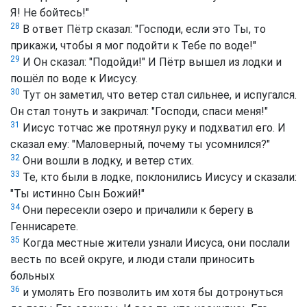
Я! Не бойтесь!"
28
В ответ Пётр сказал: "Господи, если это Ты, то
прикажи, чтобы я мог подойти к Тебе по воде!"
29
И Он сказал: "Подойди!" И Пётр вышел из лодки и
пошёл по воде к Иисусу.
30
Тут он заметил, что ветер стал сильнее, и испугался.
Он стал тонуть и закричал: "Господи, спаси меня!"
31
Иисус тотчас же протянул руку и подхватил его. И
сказал ему: "Маловерный, почему ты усомнился?"
32
Они вошли в лодку, и ветер стих.
33
Те, кто были в лодке, поклонились Иисусу и сказали:
"Ты истинно Сын Божий!"
34
Они пересекли озеро и причалили к берегу в
Геннисарете.
35
Когда местные жители узнали Иисуса, они послали
весть по всей округе, и люди стали приносить
больных
36
и умолять Его позволить им хотя бы дотронуться