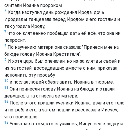
считали Иоанна пророком.
6
Когда наступил день рождения Ирода, дочь
Иродиады танцевала перед Иродом и его гостями и
так угодила Ироду,
7
что он клятвенно пообещал дать ей всё, что она ни
попросит.
8
По научению матери она сказала: "Принеси мне на
блюде голову Иоанна Крестителя".
9
И хотя царь был опечален, но из-за клятвы своей и
из-за гостей, восседавших вместе с ним, приказал
исполнить эту просьбу
10
и послал людей обезглавить Иоанна в тюрьме.
11
Они принесли голову Иоанна на блюде и отдали
девушке, а та отнесла её матери.
12
После этого пришли ученики Иоанна, взяли его тело
и погребли его, а затем пошли и рассказали Иисусу,
что произошло.
13
Услышав о том, что случилось, Иисус сел в лодку и