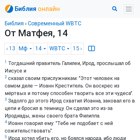
Библия
онлайн
Библия
›
Cовременный WBTC
От Матфея, 14
‹ 13
Мф
14
WBTC
15
›
1
Тогдашний правитель Галилеи, Ирод, прослышал об
Иисусе и
2
сказал своим прислужникам: "Этот человек на
самом деле — Иоанн Креститель. Он воскрес из
мёртвых и потому способен творить все эти чудеса".
3
Задолго до этого Ирод схватил Иоанна, заковал его в
цепи и бросил в темницу. Он сделал это из-за
Иродиады, жены своего брата Филиппа.
4
Иоанн говорил ему: "Тебе не подобает с ней
сожительствовать".
5
Ирод хотел убить его, но боялся народа, ибо люди