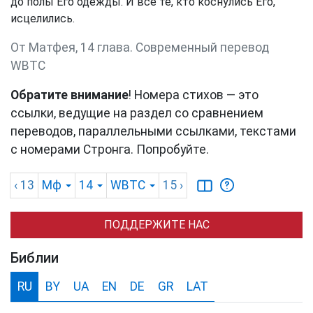
до полы Его одежды. И все те, кто коснулись Его,
исцелились.
От Матфея, 14 глава. Cовременный перевод
WBTC
Обратите внимание
! Номера стихов — это
ссылки, ведущие на раздел со сравнением
переводов, параллельными ссылками, текстами
с номерами Стронга. Попробуйте.
‹ 13
Мф
14
WBTC
15
›
ПОДДЕРЖИТЕ НАС
Библии
RU
BY
UA
EN
DE
GR
LAT