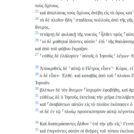
τοὺς ὄχλους.
23
καὶ ἀπολύσας τοὺς ὄχλους ἀνέβη εἰς τὸ ὄρος κατ᾽
24
τὸ δὲ πλοῖον ἤδη
⸂
σταδίους πολλοὺς ἀπὸ τῆς γῆς
ἄνεμος.
25
τετάρτῃ δὲ φυλακῇ τῆς νυκτὸς
⸀
ἦλθεν πρὸς
⸀
αὐτ
26
⸂
οἱ δὲ μαθηταὶ ἰδόντες αὐτὸν
⸃
ἐπὶ
⸂
τῆς θαλάσση
καὶ ἀπὸ τοῦ φόβου ἔκραξαν.
27
⸀
εὐθὺς δὲ ἐλάλησεν
⸂
αὐτοῖς ὁ Ἰησοῦς
⸃
λέγων· Θ
28
Ἀποκριθεὶς δὲ
⸂
αὐτῷ ὁ Πέτρος εἶπεν
⸃
· Κύριε, ε
29
ὁ δὲ εἶπεν· Ἐλθέ. καὶ καταβὰς ἀπὸ τοῦ
⸀
πλοίου Π
Ἰησοῦν.
30
βλέπων δὲ τὸν ἄνεμον
⸀
ἰσχυρὸν ἐφοβήθη, καὶ ἀ
31
εὐθέως δὲ ὁ Ἰησοῦς ἐκτείνας τὴν χεῖρα ἐπελάβετο
32
καὶ
⸀
ἀναβάντων αὐτῶν εἰς τὸ πλοῖον ἐκόπασεν ὁ 
33
οἱ δὲ ἐν τῷ
⸀
πλοίῳ προσεκύνησαν αὐτῷ λέγοντες·
34
Καὶ διαπεράσαντες ἦλθον
⸂
ἐπὶ τὴν γῆν εἰς
⸃
Γεννη
35
καὶ ἐπιγνόντες αὐτὸν οἱ ἄνδρες τοῦ τόπου ἐκείνου