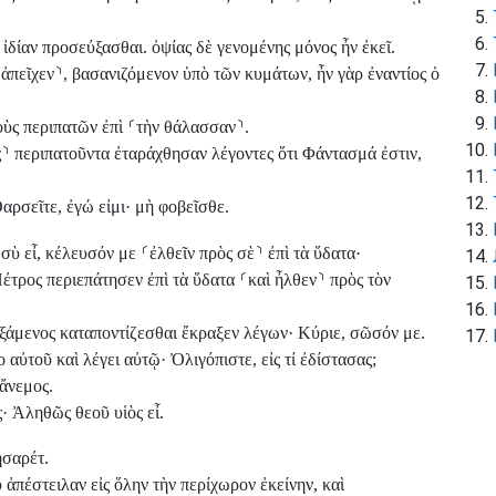
 ἰδίαν προσεύξασθαι. ὀψίας δὲ γενομένης μόνος ἦν ἐκεῖ.
 ἀπεῖχεν
⸃
, βασανιζόμενον ὑπὸ τῶν κυμάτων, ἦν γὰρ ἐναντίος ὁ
οὺς περιπατῶν ἐπὶ
⸂
τὴν θάλασσαν
⸃
.
ς
⸃
περιπατοῦντα ἐταράχθησαν λέγοντες ὅτι Φάντασμά ἐστιν,
αρσεῖτε, ἐγώ εἰμι· μὴ φοβεῖσθε.
ἰ σὺ εἶ, κέλευσόν με
⸂
ἐλθεῖν πρὸς σὲ
⸃
ἐπὶ τὰ ὕδατα·
έτρος περιεπάτησεν ἐπὶ τὰ ὕδατα
⸂
καὶ ἦλθεν
⸃
πρὸς τὸν
ρξάμενος καταποντίζεσθαι ἔκραξεν λέγων· Κύριε, σῶσόν με.
 αὐτοῦ καὶ λέγει αὐτῷ· Ὀλιγόπιστε, εἰς τί ἐδίστασας;
ἄνεμος.
 Ἀληθῶς θεοῦ υἱὸς εἶ.
σαρέτ.
 ἀπέστειλαν εἰς ὅλην τὴν περίχωρον ἐκείνην, καὶ