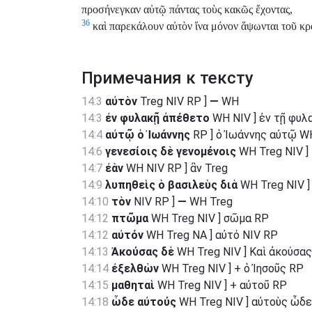
προσήνεγκαν αὐτῷ πάντας τοὺς κακῶς ἔχοντας,
36
καὶ παρεκάλουν αὐτὸν ἵνα μόνον ἅψωνται τοῦ κρ
Примечания к тексту
14:3
αὐτὸν
Treg NIV RP ]
—
WH
14:3
ἐν φυλακῇ ἀπέθετο
WH NIV ] ἐν τῇ φυλ
14:4
αὐτῷ ὁ Ἰωάννης
RP ] ὁ Ἰωάννης αὐτῷ WH
14:6
γενεσίοις δὲ γενομένοις
WH Treg NIV ]
14:7
ἐὰν
WH NIV RP ] ἂν Treg
14:9
λυπηθεὶς ὁ βασιλεὺς διὰ
WH Treg NIV ]
14:10
τὸν
NIV RP ]
—
WH Treg
14:12
πτῶμα
WH Treg NIV ] σῶμα RP
14:12
αὐτόν
WH Treg NA ] αὐτό NIV RP
14:13
Ἀκούσας δὲ
WH Treg NIV ] Καὶ ἀκούσα
14:14
ἐξελθὼν
WH Treg NIV ] + ὁ Ἰησοῦς RP
14:15
μαθηταὶ
WH Treg NIV ] + αὐτοῦ RP
14:18
ὧδε αὐτούς
WH Treg NIV ] αὐτοὺς ὧδ