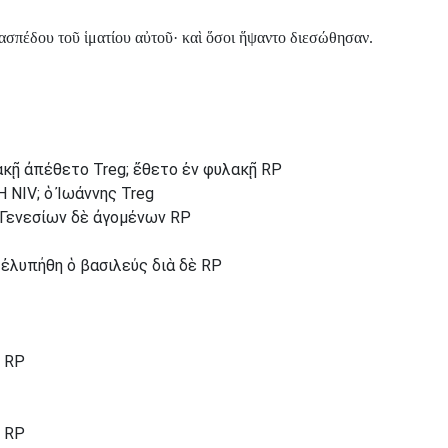
ασπέδου τοῦ ἱματίου αὐτοῦ· καὶ ὅσοι ἥψαντο διεσώθησαν.
ακῇ ἀπέθετο Treg; ἔθετο ἐν φυλακῇ RP
 NIV; ὁ Ἰωάννης Treg
 Γενεσίων δὲ ἀγομένων RP
 ἐλυπήθη ὁ βασιλεύς διὰ δὲ RP
ς RP
ε RP