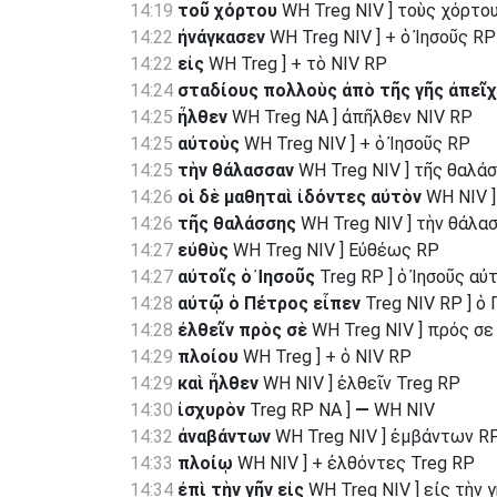
14:19
τοῦ χόρτου
WH Treg NIV ] τοὺς χόρτο
14:22
ἠνάγκασεν
WH Treg NIV ] + ὁ Ἰησοῦς RP
14:22
εἰς
WH Treg ] + τὸ NIV RP
14:24
σταδίους πολλοὺς ἀπὸ τῆς γῆς ἀπεῖ
14:25
ἦλθεν
WH Treg NA ] ἀπῆλθεν NIV RP
14:25
αὐτοὺς
WH Treg NIV ] + ὁ Ἰησοῦς RP
14:25
τὴν θάλασσαν
WH Treg NIV ] τῆς θαλά
14:26
οἱ δὲ μαθηταὶ ἰδόντες αὐτὸν
WH NIV ]
14:26
τῆς θαλάσσης
WH Treg NIV ] τὴν θάλα
14:27
εὐθὺς
WH Treg NIV ] Εὐθέως RP
14:27
αὐτοῖς ὁ Ἰησοῦς
Treg RP ] ὁ Ἰησοῦς αὐ
14:28
αὐτῷ ὁ Πέτρος εἶπεν
Treg NIV RP ] ὁ
14:28
ἐλθεῖν πρὸς σὲ
WH Treg NIV ] πρός σε
14:29
πλοίου
WH Treg ] + ὁ NIV RP
14:29
καὶ ἦλθεν
WH NIV ] ἐλθεῖν Treg RP
14:30
ἰσχυρὸν
Treg RP NA ]
—
WH NIV
14:32
ἀναβάντων
WH Treg NIV ] ἐμβάντων R
14:33
πλοίῳ
WH NIV ] + ἐλθόντες Treg RP
14:34
ἐπὶ τὴν γῆν εἰς
WH Treg NIV ] εἰς τὴν 