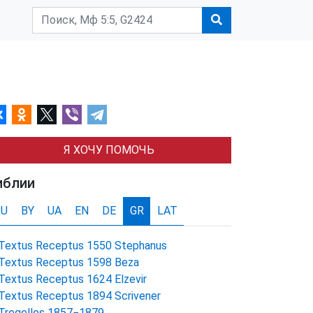
Я ХОЧУ ПОМОЧЬ
иблии
RU
BY
UA
EN
DE
GR
LAT
Textus Receptus 1550 Stephanus
Textus Receptus 1598 Beza
Textus Receptus 1624 Elzevir
Textus Receptus 1894 Scrivener
Tregelles 1857−1879