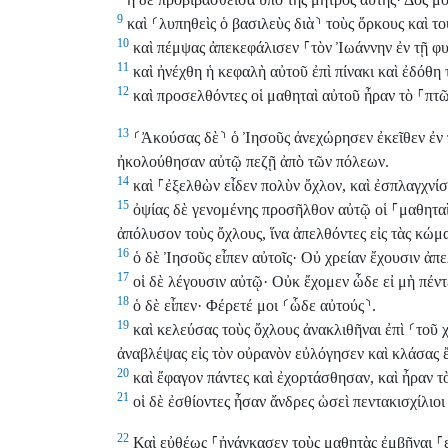
9
καὶ
⸂
λυπηθεὶς ὁ βασιλεὺς διὰ
⸃
τοὺς ὅρκους καὶ το
10
καὶ πέμψας ἀπεκεφάλισεν
⸀
τὸν Ἰωάννην ἐν τῇ φ
11
καὶ ἠνέχθη ἡ κεφαλὴ αὐτοῦ ἐπὶ πίνακι καὶ ἐδόθη 
12
καὶ προσελθόντες οἱ μαθηταὶ αὐτοῦ ἦραν τὸ
⸀
πτῶ
13
⸂
Ἀκούσας δὲ
⸃
ὁ Ἰησοῦς ἀνεχώρησεν ἐκεῖθεν ἐν π
ἠκολούθησαν αὐτῷ πεζῇ ἀπὸ τῶν πόλεων.
14
καὶ
⸀
ἐξελθὼν εἶδεν πολὺν ὄχλον, καὶ ἐσπλαγχνίσ
15
ὀψίας δὲ γενομένης προσῆλθον αὐτῷ οἱ
⸀
μαθηταὶ
ἀπόλυσον τοὺς ὄχλους, ἵνα ἀπελθόντες εἰς τὰς κώ
16
ὁ δὲ Ἰησοῦς εἶπεν αὐτοῖς· Οὐ χρείαν ἔχουσιν ἀπελ
17
οἱ δὲ λέγουσιν αὐτῷ· Οὐκ ἔχομεν ὧδε εἰ μὴ πέντε
18
ὁ δὲ εἶπεν· Φέρετέ μοι
⸂
ὧδε αὐτούς
⸃
.
19
καὶ κελεύσας τοὺς ὄχλους ἀνακλιθῆναι ἐπὶ
⸂
τοῦ 
ἀναβλέψας εἰς τὸν οὐρανὸν εὐλόγησεν καὶ κλάσας ἔδ
20
καὶ ἔφαγον πάντες καὶ ἐχορτάσθησαν, καὶ ἦραν 
21
οἱ δὲ ἐσθίοντες ἦσαν ἄνδρες ὡσεὶ πεντακισχίλιοι
22
Καὶ εὐθέως
⸀
ἠνάγκασεν τοὺς μαθητὰς ἐμβῆναι
⸀