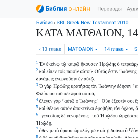
Библия
онлайн
Переводы
Ауд
Библия
›
SBL Greek New Testament 2010
ΚΑΤΑ ΜΑΤΘΑΙΟΝ, 14 
‹ 13
глава
ΜΑΤΘΑΙΟΝ
14
глава
S
1
Ἐν ἐκείνῳ τῷ καιρῷ ἤκουσεν Ἡρῴδης ὁ τετραάρχ
2
καὶ εἶπεν τοῖς παισὶν αὐτοῦ· Οὗτός ἐστιν Ἰωάννης
δυνάμεις ἐνεργοῦσιν ἐν αὐτῷ.
3
Ὁ γὰρ Ἡρῴδης κρατήσας τὸν Ἰωάννην ἔδησεν
⸀
α
Φιλίππου τοῦ ἀδελφοῦ αὐτοῦ,
4
ἔλεγεν γὰρ
⸂
αὐτῷ ὁ Ἰωάννης
⸃
· Οὐκ ἔξεστίν σοι ἔ
5
καὶ θέλων αὐτὸν ἀποκτεῖναι ἐφοβήθη τὸν ὄχλον, ὅ
6
⸂
γενεσίοις δὲ γενομένοις
⸃
τοῦ Ἡρῴδου ὠρχήσατο 
Ἡρῴδῃ,
7
ὅθεν μετὰ ὅρκου ὡμολόγησεν αὐτῇ δοῦναι ὃ
⸀
ἐὰν
8
ἡ δὲ προβιβασθεῖσα ὑπὸ τῆς μητρὸς αὐτῆς· Δός μο