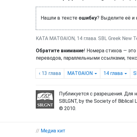
Нашли в тексте
ошибку
? Выделите её и
ΚΑΤΑ ΜΑΤΘΑΙΟΝ, 14 глава. SBL Greek New T
Обратите внимание
! Номера стихов — это
переводов, параллельными ссылками, текс
‹ 13
глава
ΜΑΤΘΑΙΟΝ
14
глава
S
Публикуется с разрешения. Для 
SBLGNT, by the Society of Biblical 
© 2010.
//
Медиа кит