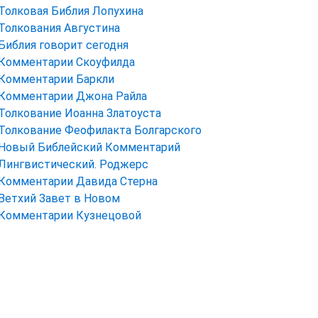
Толковая Библия Лопухина
Толкования Августина
Библия говорит сегодня
Комментарии Скоуфилда
Комментарии Баркли
Комментарии Джона Райла
Толкование Иоанна Златоуста
Толкование Феофилакта Болгарского
Новый Библейский Комментарий
Лингвистический. Роджерс
Комментарии Давида Стерна
Ветхий Завет в Новом
Комментарии Кузнецовой