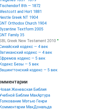
Tischendorf 8th — 1872
Westcott and Hort 1881
Nestle Greek NT 1904
GNT Orthodox Church 1904
Byzantine Textform 2005
GNT Family 35
●
SBL Greek New Testament 2010
Синайский кодекс — 4 век
Ватиканский кодекс — 4 век
Ефремов кодекс — 5 век
Кодекс Безы — 5 век
Вашингтонский кодекс — 5 век
омментарии
Новая Женевская Библия
Учебной Библии МакАртура
Толкование Мэтью Генри
Комментарии МакДональда