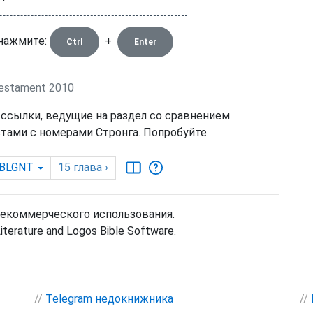
 нажмите:
+
Ctrl
Enter
estament 2010
 ссылки, ведущие на раздел со сравнением
тами с номерами Стронга. Попробуйте.
BLGNT
15
глава
›
некоммерческого использования.
Literature and Logos Bible Software.
//
Telegram недокнижника
//