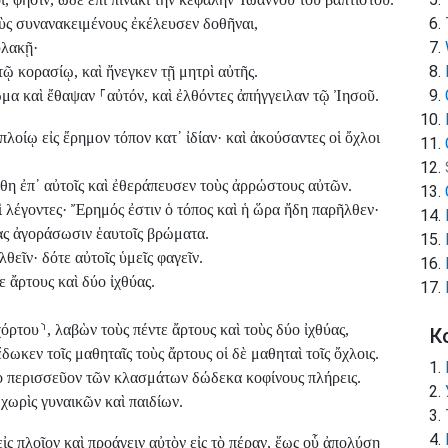
ὺς συνανακειμένους ἐκέλευσεν δοθῆναι,
υλακῇ·
τῷ κορασίῳ, καὶ ἤνεγκεν τῇ μητρὶ αὐτῆς.
μα καὶ ἔθαψαν
⸀
αὐτόν, καὶ ἐλθόντες ἀπήγγειλαν τῷ Ἰησοῦ.
λοίῳ εἰς ἔρημον τόπον κατ᾽ ἰδίαν· καὶ ἀκούσαντες οἱ ὄχλοι
θη ἐπ᾽ αὐτοῖς καὶ ἐθεράπευσεν τοὺς ἀρρώστους αὐτῶν.
 λέγοντες· Ἔρημός ἐστιν ὁ τόπος καὶ ἡ ὥρα ἤδη παρῆλθεν·
μας ἀγοράσωσιν ἑαυτοῖς βρώματα.
θεῖν· δότε αὐτοῖς ὑμεῖς φαγεῖν.
 ἄρτους καὶ δύο ἰχθύας.
χόρτου
⸃
, λαβὼν τοὺς πέντε ἄρτους καὶ τοὺς δύο ἰχθύας,
К
ωκεν τοῖς μαθηταῖς τοὺς ἄρτους οἱ δὲ μαθηταὶ τοῖς ὄχλοις.
τὸ περισσεῦον τῶν κλασμάτων δώδεκα κοφίνους πλήρεις.
 χωρὶς γυναικῶν καὶ παιδίων.
εἰς πλοῖον καὶ προάγειν αὐτὸν εἰς τὸ πέραν, ἕως οὗ ἀπολύσῃ