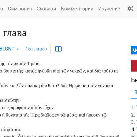
ио
Симфония
Словари
Комментарии
Изучение
глава
BLGNT
15
глава
›
ης τὴν ἀκοὴν Ἰησοῦ,
 ὁ βαπτιστής· αὐτὸς ἠγέρθη ἀπὸ τῶν νεκρῶν, καὶ διὰ τοῦτο αἱ
Б
ὐτὸν καὶ
⸂
ἐν φυλακῇ ἀπέθετο
⸃
διὰ Ἡρῳδιάδα τὴν γυναῖκα
χειν αὐτήν·
τι ὡς προφήτην αὐτὸν εἶχον.
ἡ θυγάτηρ τῆς Ἡρῳδιάδος ἐν τῷ μέσῳ καὶ ἤρεσεν τῷ
 αἰτήσηται.
ι, φησίν, ὧδε ἐπὶ πίνακι τὴν κεφαλὴν Ἰωάννου τοῦ βαπτιστοῦ.