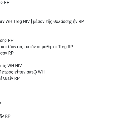
υς RP
χεν
WH Treg NIV ] μέσον τῆς θαλάσσης ἦν RP
σσης RP
 καὶ ἰδόντες αὐτὸν οἱ μαθηταὶ Treg RP
σσαν RP
τοῖς WH NIV
 Πέτρος εἶπεν αὐτῷ WH
 ἐλθεῖν RP
P
γῆν RP