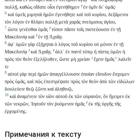
πολλῇ, καθὼς οἴδατε οἷοι ἐγενήθημεν
⸀
ἐν ὑμῖν δι᾽ ὑμᾶς·
6
καὶ ὑμεῖς μιμηταὶ ἡμῶν ἐγενήθητε καὶ τοῦ κυρίου, δεξάμενοι
τὸν λόγον ἐν θλίψει πολλῇ μετὰ χαρᾶς πνεύματος ἁγίου,
7
ὥστε γενέσθαι ὑμᾶς
⸀
τύπον πᾶσιν τοῖς πιστεύουσιν ἐν τῇ
Μακεδονίᾳ καὶ
⸀
ἐν τῇ Ἀχαΐᾳ.
8
ἀφ᾽ ὑμῶν γὰρ ἐξήχηται ὁ λόγος τοῦ κυρίου οὐ μόνον ἐν τῇ
Μακεδονίᾳ
⸀
καὶ Ἀχαΐᾳ,
⸀
ἀλλ᾽ ἐν παντὶ τόπῳ ἡ πίστις ὑμῶν ἡ
πρὸς τὸν θεὸν ἐξελήλυθεν, ὥστε μὴ χρείαν
⸂
ἔχειν ἡμᾶς
⸃
λαλεῖν
τι·
9
αὐτοὶ γὰρ περὶ ἡμῶν ἀπαγγέλλουσιν ὁποίαν εἴσοδον ἔσχομεν
πρὸς ὑμᾶς, καὶ πῶς ἐπεστρέψατε πρὸς τὸν θεὸν ἀπὸ τῶν εἰδώλων
δουλεύειν θεῷ ζῶντι καὶ ἀληθινῷ,
10
καὶ ἀναμένειν τὸν υἱὸν αὐτοῦ ἐκ τῶν οὐρανῶν, ὃν ἤγειρεν ἐκ
τῶν νεκρῶν, Ἰησοῦν τὸν ῥυόμενον ἡμᾶς
⸀
ἐκ τῆς ὀργῆς τῆς
ἐρχομένης.
Примечания к тексту