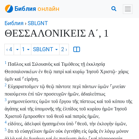
Библия
онлайн
Библия
›
SBLGNT
ΘΕΣΣΑΛΟΝΙΚΕΙΣ Α΄, 1
‹ 4
1
SBLGNT
2
›
1
Παῦλος καὶ Σιλουανὸς καὶ Τιμόθεος τῇ ἐκκλησίᾳ
Θεσσαλονικέων ἐν θεῷ πατρὶ καὶ κυρίῳ Ἰησοῦ Χριστῷ· χάρις
ὑμῖν καὶ
⸀
εἰρήνη.
2
Εὐχαριστοῦμεν τῷ θεῷ πάντοτε περὶ πάντων ὑμῶν
⸀
μνείαν
ποιούμενοι ἐπὶ τῶν προσευχῶν ἡμῶν, ἀδιαλείπτως
3
μνημονεύοντες ὑμῶν τοῦ ἔργου τῆς πίστεως καὶ τοῦ κόπου τῆς
ἀγάπης καὶ τῆς ὑπομονῆς τῆς ἐλπίδος τοῦ κυρίου ἡμῶν Ἰησοῦ
Χριστοῦ ἔμπροσθεν τοῦ θεοῦ καὶ πατρὸς ἡμῶν,
4
εἰδότες, ἀδελφοὶ ἠγαπημένοι ὑπὸ
⸀
θεοῦ, τὴν ἐκλογὴν ὑμῶν,
5
ὅτι τὸ εὐαγγέλιον ἡμῶν οὐκ ἐγενήθη εἰς ὑμᾶς ἐν λόγῳ μόνον
ἀλλὰ καὶ ἐν δυνάμει καὶ ἐν πνεύματι ἁγίῳ
⸀
καὶ πληροφορίᾳ