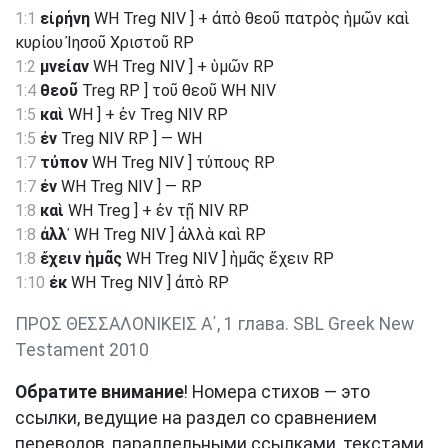
1:1
εἰρήνη
WH Treg NIV ] + ἀπὸ θεοῦ πατρὸς ἡμῶν καὶ
κυρίου Ἰησοῦ Χριστοῦ RP
1:2
μνείαν
WH Treg NIV ] + ὑμῶν RP
1:4
θεοῦ
Treg RP ] τοῦ θεοῦ WH NIV
1:5
καὶ
WH ] + ἐν Treg NIV RP
1:5
ἐν
Treg NIV RP ] — WH
1:7
τύπον
WH Treg NIV ] τύπους RP
1:7
ἐν
WH Treg NIV ] — RP
1:8
καὶ
WH Treg ] + ἐν τῇ NIV RP
1:8
ἀλλ᾽
WH Treg NIV ] ἀλλὰ καὶ RP
1:8
ἔχειν ἡμᾶς
WH Treg NIV ] ἡμᾶς ἔχειν RP
1:10
ἐκ
WH Treg NIV ] ἀπὸ RP
ΠΡΟΣ ΘΕΣΣΑΛΟΝΙΚΕΙΣ Α΄, 1 глава. SBL Greek New
Testament 2010
Обратите внимание
! Номера стихов — это
ссылки, ведущие на раздел со сравнением
переводов, параллельными ссылками, текстами