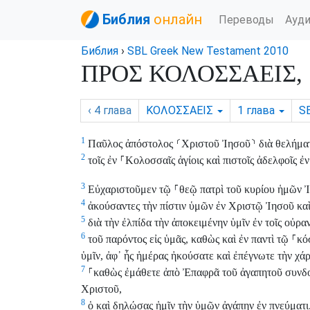
Библия
онлайн
Переводы
Ауд
Библия
›
SBL Greek New Testament 2010
ΠΡΟΣ ΚΟΛΟΣΣΑΕΙΣ, 1
‹ 4
глава
ΚΟΛΟΣΣΑΕΙΣ
1
глава
S
1
Παῦλος ἀπόστολος
⸂
Χριστοῦ Ἰησοῦ
⸃
διὰ θελήματ
2
τοῖς ἐν
⸀
Κολοσσαῖς ἁγίοις καὶ πιστοῖς ἀδελφοῖς ἐ
3
Εὐχαριστοῦμεν τῷ
⸀
θεῷ πατρὶ τοῦ κυρίου ἡμῶν 
4
ἀκούσαντες τὴν πίστιν ὑμῶν ἐν Χριστῷ Ἰησοῦ κα
5
διὰ τὴν ἐλπίδα τὴν ἀποκειμένην ὑμῖν ἐν τοῖς οὐρα
6
τοῦ παρόντος εἰς ὑμᾶς, καθὼς καὶ ἐν παντὶ τῷ
⸀
κό
ὑμῖν, ἀφ᾽ ἧς ἡμέρας ἠκούσατε καὶ ἐπέγνωτε τὴν χάρ
7
⸀
καθὼς ἐμάθετε ἀπὸ Ἐπαφρᾶ τοῦ ἀγαπητοῦ συνδο
Χριστοῦ,
8
ὁ καὶ δηλώσας ἡμῖν τὴν ὑμῶν ἀγάπην ἐν πνεύματι