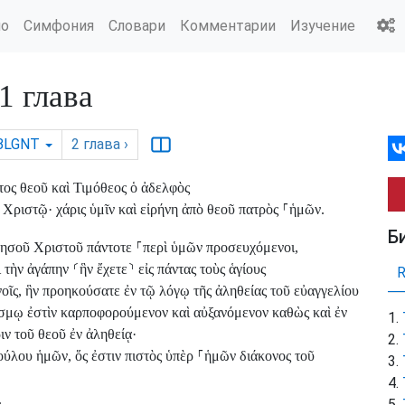
ио
Симфония
Словари
Комментарии
Изучение
 глава
BLGNT
2
глава
›
ος θεοῦ καὶ Τιμόθεος ὁ ἀδελφὸς
ν Χριστῷ· χάρις ὑμῖν καὶ εἰρήνη ἀπὸ θεοῦ πατρὸς
⸀
ἡμῶν.
Б
Ἰησοῦ Χριστοῦ πάντοτε
⸀
περὶ ὑμῶν προσευχόμενοι,
ὶ τὴν ἀγάπην
⸂
ἣν ἔχετε
⸃
εἰς πάντας τοὺς ἁγίους
νοῖς, ἣν προηκούσατε ἐν τῷ λόγῳ τῆς ἀληθείας τοῦ εὐαγγελίου
σμῳ ἐστὶν καρποφορούμενον καὶ αὐξανόμενον καθὼς καὶ ἐν
ιν τοῦ θεοῦ ἐν ἀληθείᾳ·
ύλου ἡμῶν, ὅς ἐστιν πιστὸς ὑπὲρ
⸀
ἡμῶν διάκονος τοῦ
.