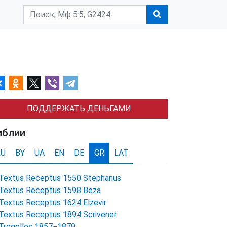
ПОДДЕРЖАТЬ ДЕНЬГАМИ
иблии
RU
BY
UA
EN
DE
GR
LAT
Textus Receptus 1550 Stephanus
Textus Receptus 1598 Beza
Textus Receptus 1624 Elzevir
Textus Receptus 1894 Scrivener
Tregelles 1857−1879