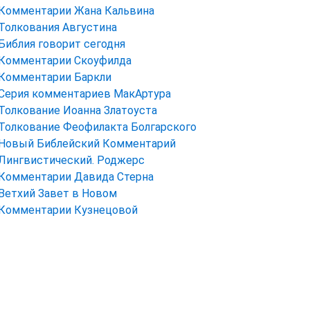
Комментарии Жана Кальвина
Толкования Августина
Библия говорит сегодня
Комментарии Скоуфилда
Комментарии Баркли
Серия комментариев МакАртура
Толкование Иоанна Златоуста
Толкование Феофилакта Болгарского
Новый Библейский Комментарий
Лингвистический. Роджерс
Комментарии Давида Стерна
Ветхий Завет в Новом
Комментарии Кузнецовой