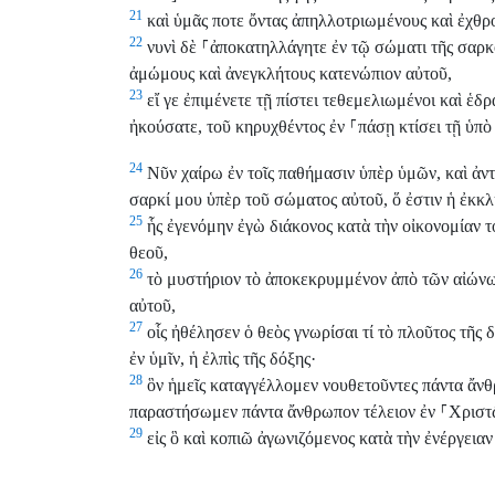
21
καὶ ὑμᾶς ποτε ὄντας ἀπηλλοτριωμένους καὶ ἐχθροὺ
22
νυνὶ δὲ
⸀
ἀποκατηλλάγητε ἐν τῷ σώματι τῆς σαρκ
ἀμώμους καὶ ἀνεγκλήτους κατενώπιον αὐτοῦ,
23
εἴ γε ἐπιμένετε τῇ πίστει τεθεμελιωμένοι καὶ ἑδρ
ἠκούσατε, τοῦ κηρυχθέντος ἐν
⸀
πάσῃ κτίσει τῇ ὑπὸ
24
Νῦν χαίρω ἐν τοῖς παθήμασιν ὑπὲρ ὑμῶν, καὶ ἀν
σαρκί μου ὑπὲρ τοῦ σώματος αὐτοῦ, ὅ ἐστιν ἡ ἐκκλ
25
ἧς ἐγενόμην ἐγὼ διάκονος κατὰ τὴν οἰκονομίαν τ
θεοῦ,
26
τὸ μυστήριον τὸ ἀποκεκρυμμένον ἀπὸ τῶν αἰών
αὐτοῦ,
27
οἷς ἠθέλησεν ὁ θεὸς γνωρίσαι τί τὸ πλοῦτος τῆς 
ἐν ὑμῖν, ἡ ἐλπὶς τῆς δόξης·
28
ὃν ἡμεῖς καταγγέλλομεν νουθετοῦντες πάντα ἄνθ
παραστήσωμεν πάντα ἄνθρωπον τέλειον ἐν
⸀
Χριστ
29
εἰς ὃ καὶ κοπιῶ ἀγωνιζόμενος κατὰ τὴν ἐνέργειαν