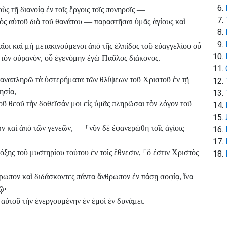
ς τῇ διανοίᾳ ἐν τοῖς ἔργοις τοῖς πονηροῖς —
ὸς αὐτοῦ διὰ τοῦ θανάτου — παραστῆσαι ὑμᾶς ἁγίους καὶ
αῖοι καὶ μὴ μετακινούμενοι ἀπὸ τῆς ἐλπίδος τοῦ εὐαγγελίου οὗ
 τὸν οὐρανόν, οὗ ἐγενόμην ἐγὼ Παῦλος διάκονος.
ταναπληρῶ τὰ ὑστερήματα τῶν θλίψεων τοῦ Χριστοῦ ἐν τῇ
ησία,
οῦ θεοῦ τὴν δοθεῖσάν μοι εἰς ὑμᾶς πληρῶσαι τὸν λόγον τοῦ
ων καὶ ἀπὸ τῶν γενεῶν, —
⸀
νῦν δὲ ἐφανερώθη τοῖς ἁγίοις
δόξης τοῦ μυστηρίου τούτου ἐν τοῖς ἔθνεσιν,
⸀
ὅ ἐστιν Χριστὸς
ρωπον καὶ διδάσκοντες πάντα ἄνθρωπον ἐν πάσῃ σοφίᾳ, ἵνα
ῷ·
 αὐτοῦ τὴν ἐνεργουμένην ἐν ἐμοὶ ἐν δυνάμει.