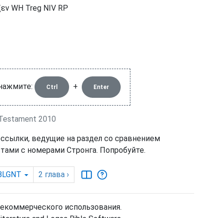
εν WH Treg NIV RP
 нажмите:
+
Ctrl
Enter
Testament 2010
 ссылки, ведущие на раздел со сравнением
тами с номерами Стронга. Попробуйте.
BLGNT
2
глава
›
некоммерческого использования.