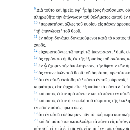
9
Διὰ τοῦτο καὶ ἡμεῖς, ἀφ᾽ ἧς ἡμέρας ἠκούσαμεν, ο
πληρωθῆτε τὴν ἐπίγνωσιν τοῦ θελήματος αὐτοῦ ἐν 
10
⸀
περιπατῆσαι ἀξίως τοῦ κυρίου εἰς πᾶσαν ἀρεσκ
⸂
τῇ ἐπιγνώσει
⸃
τοῦ θεοῦ,
11
ἐν πάσῃ δυνάμει δυναμούμενοι κατὰ τὸ κράτος τ
χαρᾶς,
12
εὐχαριστοῦντες τῷ πατρὶ τῷ ἱκανώσαντι
⸀
ὑμᾶς εἰ
13
ὃς ἐρρύσατο ἡμᾶς ἐκ τῆς ἐξουσίας τοῦ σκότους κα
14
ἐν ᾧ ἔχομεν τὴν ἀπολύτρωσιν, τὴν ἄφεσιν τῶν ἁ
15
ὅς ἐστιν εἰκὼν τοῦ θεοῦ τοῦ ἀοράτου, πρωτότοκο
16
ὅτι ἐν αὐτῷ ἐκτίσθη τὰ
⸀
πάντα ἐν τοῖς οὐρανοῖς
⸀
κυριότητες εἴτε ἀρχαὶ εἴτε ἐξουσίαι· τὰ πάντα δι᾽ αὐ
17
καὶ αὐτός ἐστιν πρὸ πάντων καὶ τὰ πάντα ἐν αὐτ
18
καὶ αὐτός ἐστιν ἡ κεφαλὴ τοῦ σώματος τῆς ἐκκλη
ἐν πᾶσιν αὐτὸς πρωτεύων,
19
ὅτι ἐν αὐτῷ εὐδόκησεν πᾶν τὸ πλήρωμα κατοικῆ
20
καὶ δι᾽ αὐτοῦ ἀποκαταλλάξαι τὰ πάντα εἰς αὐτόν,
αὐτοῦ]
⸃
εἴτε τὰ ἐπὶ τῆς γῆς εἴτε τὰ
⸀
ἐν τοῖς οὐρανοῖς