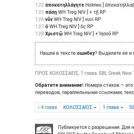
1:22
ἀποκατηλλάγητε
Holmes ] ἀποκατήλλαξ
1:23
πάσῃ
WH Treg NIV ] + τῇ RP
1:26
νῦν
WH Treg NIV ] νυνὶ RP
1:27
ὅ
WH Treg NIV ] ὅς RP
1:28
Χριστῷ
WH Treg NIV ] + Ἰησοῦ RP
Нашли в тексте
ошибку
? Выделите её и
ΠΡΟΣ ΚΟΛΟΣΣΑΕΙΣ, 1 глава. SBL Greek New 
Обратите внимание
! Номера стихов — это
переводов, параллельными ссылками, текс
‹ 4
глава
ΚΟΛΟΣΣΑΕΙΣ
1
глава
S
Публикуется с разрешения. Для 