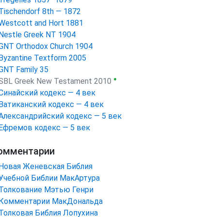
Tischendorf 8th — 1872
Westcott and Hort 1881
Nestle Greek NT 1904
GNT Orthodox Church 1904
Byzantine Textform 2005
GNT Family 35
●
SBL Greek New Testament 2010
Синайский кодекс — 4 век
Ватиканский кодекс — 4 век
Александрийский кодекс — 5 век
Ефремов кодекс — 5 век
омментарии
Новая Женевская Библия
Учебной Библии МакАртура
Толкование Мэтью Генри
Комментарии МакДональда
Толковая Библия Лопухина