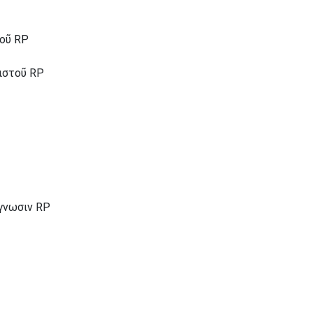
τοῦ RP
ριστοῦ RP
ίγνωσιν RP