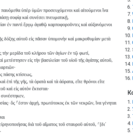
ὐ παυόμεθα ὑπὲρ ὑμῶν προσευχόμενοι καὶ αἰτούμενοι ἵνα
πάσῃ σοφίᾳ καὶ συνέσει πνευματικῇ,
είαν ἐν παντὶ ἔργῳ ἀγαθῷ καρποφοροῦντες καὶ αὐξανόμενοι
ῆς δόξης αὐτοῦ εἰς πᾶσαν ὑπομονὴν καὶ μακροθυμίαν μετὰ
ς τὴν μερίδα τοῦ κλήρου τῶν ἁγίων ἐν τῷ φωτί,
ὶ μετέστησεν εἰς τὴν βασιλείαν τοῦ υἱοῦ τῆς ἀγάπης αὐτοῦ,
μαρτιῶν·
ς πάσης κτίσεως,
καὶ ἐπὶ τῆς γῆς, τὰ ὁρατὰ καὶ τὰ ἀόρατα, εἴτε θρόνοι εἴτε
τοῦ καὶ εἰς αὐτὸν ἔκτισται·
К
ῷ συνέστηκεν,
σίας· ὅς
⸀
ἐστιν ἀρχή, πρωτότοκος ἐκ τῶν νεκρῶν, ἵνα γένηται
σαι
 εἰρηνοποιήσας διὰ τοῦ αἵματος τοῦ σταυροῦ αὐτοῦ,
⸂
[δι᾽
·