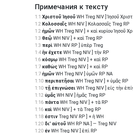
Примечания к тексту
1:1
Χριστοῦ Ἰησοῦ
WH Treg NIV ] Ἰησοῦ Χρισ
1:2
Κολοσσαῖς
WH NIV ] Κολασσαῖς Treg RP
1:2
ἡμῶν
WH Treg NIV ] + καὶ κυρίου Ἰησοῦ Χ
1:3
θεῷ
WH NIV ] + καὶ Treg RP
1:3
περὶ
WH NIV RP ] ὑπὲρ Treg
1:4
ἣν ἔχετε
WH Treg NIV ] τὴν RP
1:6
κόσμῳ
WH Treg NIV ] + καὶ RP
1:7
καθὼς
WH Treg NIV ] + καὶ RP
1:7
ἡμῶν
WH Treg NIV ] ὑμῶν RP NA
1:10
περιπατῆσαι
WH Treg NIV ] + ὑμᾶς RP
1:10
τῇ ἐπιγνώσει
WH Treg NIV ] εἰς τὴν ἐπ
1:12
ὑμᾶς
WH NIV ] ἡμᾶς Treg RP
1:16
πάντα
WH Treg NIV ] + τὰ RP
1:16
καὶ
WH NIV ] + τὰ Treg RP
1:18
ἐστιν
Treg NIV RP ] + ἡ WH
1:20
δι’ αὐτοῦ
WH RP NA ] — Treg NIV
1:20
ἐν
WH Treg NIV ] ἐπὶ RP