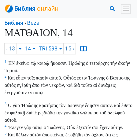
Библия
онлайн
Библия
›
Beza
ΜΑΤΘΑΙΟΝ, 14
‹ 13
14
TR1598
15
›
1
ἘΝ ἐκείνῳ τῷ καιρῷ ἤκουσεν Ηρώδης ὁ τετράρχης τὴν ἀκοὴν
Ἰησοῦ.
2
Καὶ εἶπεν τοῖς παισὶν αὐτοῦ, Οὗτός ἐστιν Ἰωάννης ὁ Βαπτιστής·
αὐτὸς ἠγέρθη ἀπὸ τῶν νεκρῶν, καὶ διὰ τοῦτο αἱ δυνάμεις
ἐνεργοῦσιν ἐν αὐτῷ.
3
Ὁ γὰρ Ἡρώδης κρατήσας τὸν Ἰωάννην ἔδησεν αὐτὸν, καὶ ἔθετο
ἐν φυλακῇ διὰ Ἡρῳδιάδα τὴν γυναῖκα Φιλίππου τοῦ ἀδελφοῦ
αὐτοῦ.
4
Ἔλεγεν γὰρ αὐτῷ ὁ Ἰωάννης, Οὐκ ἔξεστίν σοι ἔχειν αὐτήν.
5
Καὶ θέλων αὐτὸν ἀποκτεῖναι, ἐφοβήθη τὸν ὄχλον, ὅτι ὡς