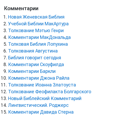
Комментарии
Новая Женевская Библия
Учебной Библии МакАртура
Толкование Мэтью Генри
Комментарии МакДональда
Толковая Библия Лопухина
Толкования Августина
Библия говорит сегодня
Комментарии Скоуфилда
Комментарии Баркли
Комментарии Джона Райла
Толкование Иоанна Златоуста
Толкование Феофилакта Болгарского
Новый Библейский Комментарий
Лингвистический. Роджерс
Комментарии Давида Стерна