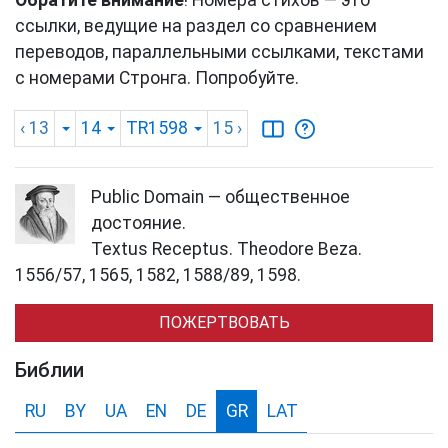
ссылки, ведущие на раздел со сравнением
переводов, параллельными ссылками, текстами
с номерами Стронга. Попробуйте.
‹ 13
14
TR1598
15
›
Public Domain — общественное
достояние.
Textus Receptus. Theodore Beza.
1556/57, 1565, 1582, 1588/89, 1598.
ПОЖЕРТВОВАТЬ
Библии
RU
BY
UA
EN
DE
GR
LAT