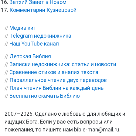
Ветхий Завет в Новом
Комментарии Кузнецовой
//
Медиа кит
//
Telegram недокнижника
//
Наш YouTube канал
//
Детская Библия
//
Записки недокнижника: статьи и новости
//
Сравнение стихов и анализ текста
//
Параллельное чтение двух переводов
//
План чтения Библии на каждый день
//
Бесплатно скачать Библию
2007–2026. Сделано с любовью для любящих и
ищущих Бога. Если у вас есть вопросы или
пожелания, то пишите нам
bible-man@mail.ru
.