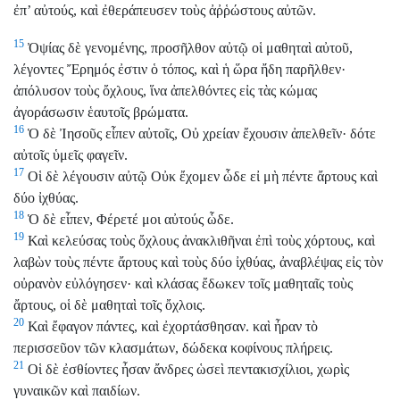
ἐπ’ αὐτούς, καὶ ἐθεράπευσεν τοὺς ἀῤῥώστους αὐτῶν.
15
Ὀψίας δὲ γενομένης, προσῆλθον αὐτῷ οἱ μαθηταὶ αὐτοῦ,
λέγοντες Ἔρημός ἐστιν ὁ τόπος, καὶ ἡ ὥρα ἤδη παρῆλθεν·
ἀπόλυσον τοὺς ὄχλους, ἵνα ἀπελθόντες εἰς τὰς κώμας
ἀγοράσωσιν ἑαυτοῖς βρώματα.
16
Ὁ δὲ Ἰησοῦς εἶπεν αὐτοῖς, Οὐ χρείαν ἔχουσιν ἀπελθεῖν· δότε
αὐτοῖς ὑμεῖς φαγεῖν.
17
Οἱ δὲ λέγουσιν αὐτῷ Οὐκ ἔχομεν ὧδε εἰ μὴ πέντε ἄρτους καὶ
δύο ἰχθύας.
18
Ὁ δὲ εἶπεν, Φέρετέ μοι αὐτούς ὧδε.
19
Καὶ κελεύσας τοὺς ὄχλους ἀνακλιθῆναι ἐπὶ τοὺς χόρτους, καὶ
λαβὼν τοὺς πέντε ἄρτους καὶ τοὺς δύο ἰχθύας, ἀναβλέψας εἰς τὸν
οὐρανὸν εὐλόγησεν· καὶ κλάσας ἔδωκεν τοῖς μαθηταῖς τοὺς
ἄρτους, οἱ δὲ μαθηταὶ τοῖς ὄχλοις.
20
Καὶ ἔφαγον πάντες, καὶ ἐχορτάσθησαν. καὶ ἦραν τὸ
περισσεῦον τῶν κλασμάτων, δώδεκα κοφίνους πλήρεις.
21
Οἱ δὲ ἐσθίοντες ἦσαν ἄνδρες ὡσεὶ πεντακισχίλιοι, χωρὶς
γυναικῶν καὶ παιδίων.