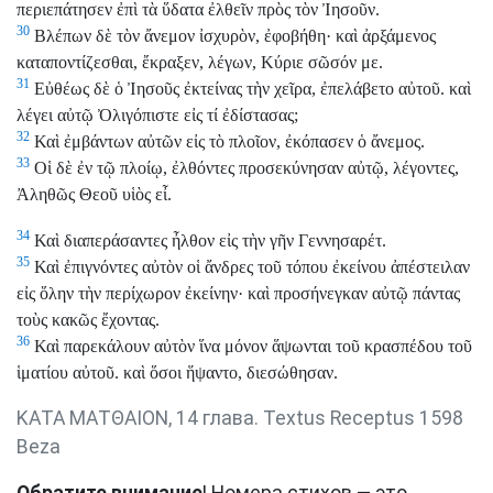
περιεπάτησεν ἐπὶ τὰ ὕδατα ἐλθεῖν πρὸς τὸν Ἰησοῦν.
30
Βλέπων δὲ τὸν ἄνεμον ἰσχυρὸν, ἐφοβήθη· καὶ ἀρξάμενος
καταποντίζεσθαι, ἔκραξεν, λέγων, Κύριε σῶσόν με.
31
Εὐθέως δὲ ὁ Ἰησοῦς ἐκτείνας τὴν χεῖρα, ἐπελάβετο αὐτοῦ. καὶ
λέγει αὐτῷ Ὀλιγόπιστε εἰς τί ἐδίστασας;
32
Καὶ ἐμβάντων αὐτῶν εἰς τὸ πλοῖον, ἐκόπασεν ὁ ἄνεμος.
33
Οἱ δὲ ἐν τῷ πλοίῳ, ἐλθόντες προσεκύνησαν αὐτῷ, λέγοντες,
Ἀληθῶς Θεοῦ υἱὸς εἶ.
34
Καὶ διαπεράσαντες ἦλθον εἰς τὴν γῆν Γεννησαρέτ.
35
Καὶ ἐπιγνόντες αὐτὸν οἱ ἄνδρες τοῦ τόπου ἐκείνου ἀπέστειλαν
εἰς ὅλην τὴν περίχωρον ἐκείνην· καὶ προσήνεγκαν αὐτῷ πάντας
τοὺς κακῶς ἔχοντας.
36
Καὶ παρεκάλουν αὐτὸν ἵνα μόνον ἅψωνται τοῦ κρασπέδου τοῦ
ἱματίου αὐτοῦ. καὶ ὅσοι ἥψαντο, διεσώθησαν.
ΚΑΤΑ ΜΑΤΘΑΙΟΝ, 14 глава. Textus Receptus 1598
Beza
Обратите внимание
! Номера стихов — это