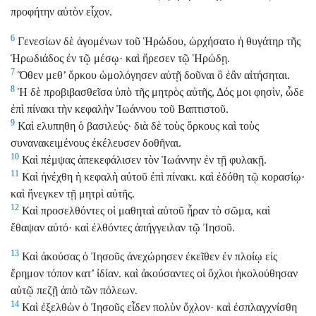
προφήτην αὐτὸν εἶχον.
6
Γενεσίων δὲ ἀγομένων τοῦ Ἡρώδου, ὠρχήσατο ἡ θυγάτηρ τῆς
Ἡρωδιάδος ἐν τῷ μέσῳ· καὶ ἤρεσεν τῷ Ἡρώδῃ.
7
Ὅθεν μεθ’ ὅρκου ὡμολόγησεν αὐτῇ δοῦναι ὃ ἐἂν αἰτήσηται.
8
Ἡ δὲ προβιβασθεῖσα ὑπὸ τῆς μητρὸς αὐτῆς, Δός μοι φησὶν, ὧδε
ἐπὶ πίνακι τὴν κεφαλὴν Ἰωάννου τοῦ Βαπτιστοῦ.
9
Καὶ ελυπηθη ὁ βασιλεύς· διὰ δὲ τοὺς ὅρκους καὶ τοὺς
συνανακειμένους ἐκέλευσεν δοθῆναι.
10
Καὶ πέμψας ἀπεκεφάλισεν τὸν Ἰωάννην ἐν τῇ φυλακῇ.
11
Καὶ ἠνέχθη ἡ κεφαλὴ αὐτοῦ ἐπὶ πίνακι. καὶ ἐδόθη τῷ κορασίῳ·
καὶ ἤνεγκεν τῇ μητρὶ αὐτῆς.
12
Καὶ προσελθόντες οἱ μαθηταὶ αὐτοῦ ἦραν τὸ σῶμα, καὶ
ἔθαψαν αὐτό· καὶ ἐλθόντες ἀπήγγειλαν τῷ Ἰησοῦ.
13
Καὶ ἀκούσας ὁ Ἰησοῦς ἀνεχώρησεν ἐκεῖθεν ἐν πλοίῳ εἰς
ἔρημον τόπον κατ’ ἰδίαν. καὶ ἀκούσαντες οἱ ὄχλοι ἠκολούθησαν
αὐτῷ πεζῇ ἀπὸ τῶν πόλεων.
14
Καὶ ἐξελθὼν ὁ Ἰησοῦς εἶδεν πολὺν ὄχλον· καὶ ἐσπλαγχνίσθη