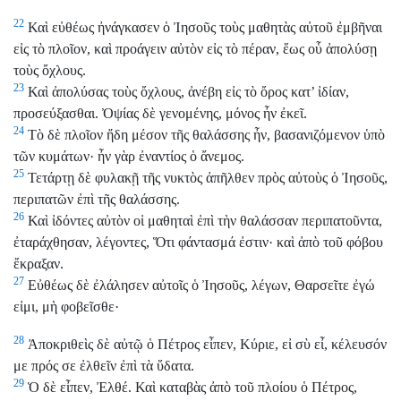
22
Καὶ εὐθέως ἠνάγκασεν ὁ Ἰησοῦς τοὺς μαθητὰς αὐτοῦ ἐμβῆναι
εἰς τὸ πλοῖον, καὶ προάγειν αὐτὸν εἰς τὸ πέραν, ἕως οὗ ἀπολύσῃ
τοὺς ὄχλους.
23
Καὶ ἀπολύσας τοὺς ὄχλους, ἀνέβη εἰς τὸ ὄρος κατ’ ἰδίαν,
προσεύξασθαι. Ὀψίας δὲ γενομένης, μόνος ἦν ἐκεῖ.
24
Τὸ δὲ πλοῖον ἤδη μέσον τῆς θαλάσσης ἦν, βασανιζόμενον ὑπὸ
τῶν κυμάτων· ἦν γὰρ ἐναντίος ὁ ἄνεμος.
25
Τετάρτῃ δὲ φυλακῇ τῆς νυκτὸς ἀπῆλθεν πρὸς αὐτοὺς ὁ Ἰησοῦς,
περιπατῶν ἐπὶ τῆς θαλάσσης.
26
Καὶ ἰδόντες αὐτὸν οἱ μαθηταὶ ἐπὶ τὴν θαλάσσαν περιπατοῦντα,
ἐταράχθησαν, λέγοντες, Ὅτι φάντασμά ἐστιν· καὶ ἀπὸ τοῦ φόβου
ἔκραξαν.
27
Εὐθέως δὲ ἐλάλησεν αὐτοῖς ὁ Ἰησοῦς, λέγων, Θαρσεῖτε ἐγώ
εἰμι, μὴ φοβεῖσθε·
28
Ἀποκριθεὶς δὲ αὐτῷ ὁ Πέτρος εἶπεν, Κύριε, εἰ σὺ εἶ, κέλευσόν
με πρός σε ἐλθεῖν ἐπὶ τὰ ὕδατα.
29
Ὁ δὲ εἶπεν, Ἐλθέ. Καὶ καταβὰς ἀπὸ τοῦ πλοίου ὁ Πέτρος,