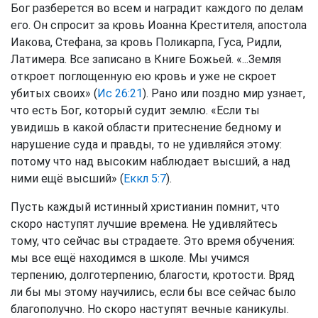
Бог разберется во всем и наградит каждого по делам
его. Он спросит за кровь Иоанна Крестителя, апостола
Иакова, Стефана, за кровь Поликарпа, Гуса, Ридли,
Латимера. Все записано в Книге Божьей. «...Земля
откроет поглощенную ею кровь и уже не скроет
убитых своих» (
Ис 26:21
). Рано или поздно мир узнает,
что есть Бог, который судит землю. «Если ты
увидишь в какой области притеснение бедному и
нарушение суда и правды, то не удивляйся этому:
потому что над высоким наблюдает высший, а над
ними ещё высший» (
Еккл 5:7
).
Пусть каждый истинный христианин помнит, что
скоро наступят лучшие времена. Не удивляйтесь
тому, что сейчас вы страдаете. Это время обучения:
мы все ещё находимся в школе. Мы учимся
терпению, долготерпению, благости, кротости. Вряд
ли бы мы этому научились, если бы все сейчас было
благополучно. Но скоро наступят вечные каникулы.