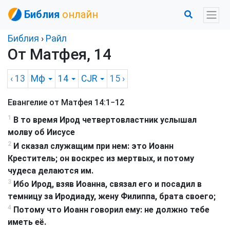
Библия
онлайн
Библия
›
Райл
От Матфея, 14
‹ 13
Мф
14
CJR
15
›
Евангелие от Матфея 14:1−12
1
В то время Ирод четвертовластник услышал
молву об Иисусе
2
И сказал служащим при нем: это Иоанн
Креститель; он воскрес из мертвых, и потому
чудеса делаются им.
3
Ибо Ирод, взяв Иоанна, связал его и посадил в
темницу за Иродиаду, жену Филиппа, брата своего;
4
Потому что Иоанн говорил ему: не должно тебе
иметь её.