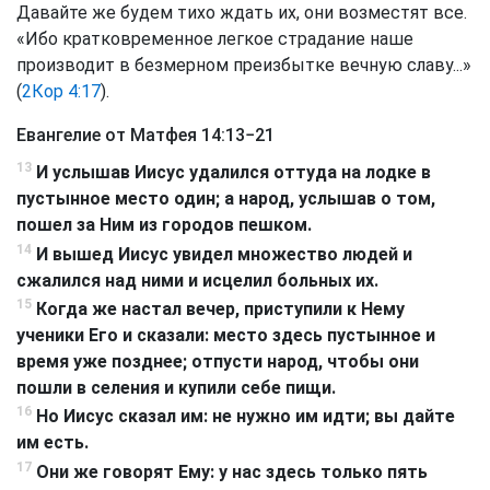
Давайте же будем тихо ждать их, они возместят все.
«Ибо кратковременное легкое страдание наше
производит в безмерном преизбытке вечную славу...»
(
2Кор 4:17
).
Евангелие от Матфея 14:13−21
13
И услышав Иисус удалился оттуда на лодке в
пустынное место один; а народ, услышав о том,
пошел за Ним из городов пешком.
14
И вышед Иисус увидел множество людей и
сжалился над ними и исцелил больных их.
15
Когда же настал вечер, приступили к Нему
ученики Его и сказали: место здесь пустынное и
время уже позднее; отпусти народ, чтобы они
пошли в селения и купили себе пищи.
16
Но Иисус сказал им: не нужно им идти; вы дайте
им есть.
17
Они же говорят Ему: у нас здесь только пять