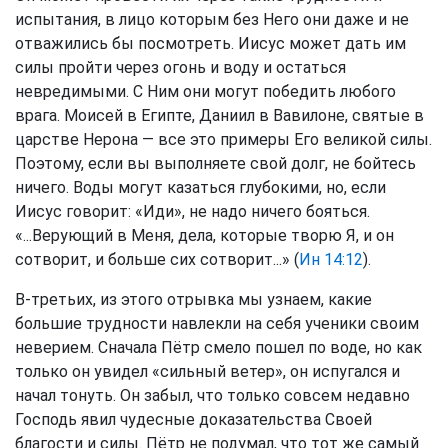
испытания, в лицо которым без Него они даже и не
отважились бы посмотреть. Иисус может дать им
силы пройти через огонь и воду и остаться
невредимыми. С Ним они могут победить любого
врага. Моисей в Египте, Даниил в Вавилоне, святые в
царстве Нерона — все это примеры Его великой силы.
Поэтому, если вы выполняете свой долг, не бойтесь
ничего. Воды могут казаться глубокими, но, если
Иисус говорит: «Иди», не надо ничего бояться.
«...Верующий в Меня, дела, которые творю Я, и он
сотворит, и больше сих сотворит...» (
Ин 14:12
).
В-третьих, из этого отрывка мы узнаем, какие
большие трудности навлекли на себя ученики своим
неверием. Сначала Пётр смело пошел по воде, но как
только он увидел «сильный ветер», он испугался и
начал тонуть. Он забыл, что только совсем недавно
Господь явил чудесные доказательства Своей
благости и силы. Пётр не подумал, что тот же самый