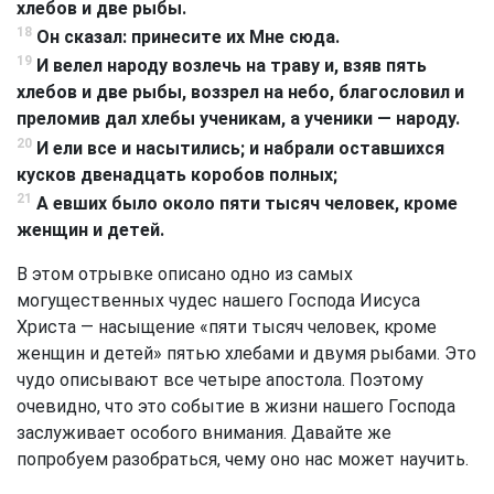
хлебов и две рыбы.
18
Он сказал: принесите их Мне сюда.
19
И велел народу возлечь на траву и, взяв пять
хлебов и две рыбы, воззрел на небо, благословил и
преломив дал хлебы ученикам, а ученики — народу.
20
И ели все и насытились; и набрали оставшихся
кусков двенадцать коробов полных;
21
А евших было около пяти тысяч человек, кроме
женщин и детей.
В этом отрывке описано одно из самых
могущественных чудес нашего Господа Иисуса
Христа — насыщение «пяти тысяч человек, кроме
женщин и детей» пятью хлебами и двумя рыбами. Это
чудо описывают все четыре апостола. Поэтому
очевидно, что это событие в жизни нашего Господа
заслуживает особого внимания. Давайте же
попробуем разобраться, чему оно нас может научить.