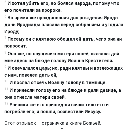
5
И хотел убить его, но боялся народа, потому что
его почитали за пророка.
6
Во время же празднования дня рождения Ирода
дочь Иродиады плясала перед собранием и угодила
Ироду;
7
Посему он с клятвою обещал ей дать, чего она ни
попросит.
8
Она же, по наущению матери своей, сказала: дай
мне здесь на блюде голову Иоанна Крестителя.
9
И опечалился царь; но, ради клятвы и возлежащих
с ним, повелел дать ей,
10
И послал отсечь Иоанну голову в темнице.
11
И принесли голову его на блюде и дали девице, а
она отнесла матери своей.
12
Ученики же его пришедши взяли тело его и
погребли его; и пошли, возвестили Иисусу.
Этот отрывок — страничка в книге Божьей,