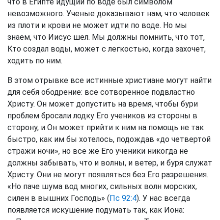
что в Египте идущий по воде был символом
невозможного. Ученые доказывают нам, что человек
из плоти и крови не может идти по воде. Но мы
знаем, что Иисус шел. Мы должны помнить, что тот,
Кто создал воды, может с легкостью, когда захочет,
ходить по ним.
В этом отрывке все истинные христиане могут найти
для себя ободрение: все сотворенное подвластно
Христу. Он может допустить на время, чтобы бури
проблем бросали лодку Его учеников из стороны в
сторону, и Он может прийти к ним на помощь не так
быстро, как им бы хотелось, подождав «до четвертой
стражи ночи», но все же Его ученики никогда не
должны забывать, что и волны, и ветер, и буря служат
Христу. Они не могут появляться без Его разрешения.
«Но паче шума вод многих, сильных волн морских,
силен в вышних Господь» (
Пс 92:4
). У нас всегда
появляется искушение подумать так, как Иона: