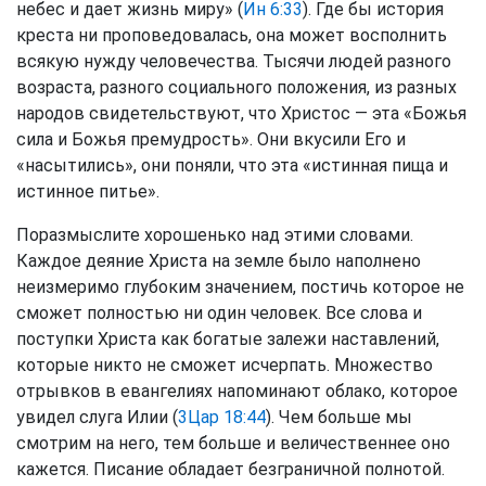
небес и дает жизнь миру» (
Ин 6:33
). Где бы история
креста ни проповедовалась, она может восполнить
всякую нужду человечества. Тысячи людей разного
возраста, разного социального положения, из разных
народов свидетельствуют, что Христос — эта «Божья
сила и Божья премудрость». Они вкусили Его и
«насытились», они поняли, что эта «истинная пища и
истинное питье».
Поразмыслите хорошенько над этими словами.
Каждое деяние Христа на земле было наполнено
неизмеримо глубоким значением, постичь которое не
сможет полностью ни один человек. Все слова и
поступки Христа как богатые залежи наставлений,
которые никто не сможет исчерпать. Множество
отрывков в евангелиях напоминают облако, которое
увидел слуга Илии (
3Цар 18:44
). Чем больше мы
смотрим на него, тем больше и величественнее оно
кажется. Писание обладает безграничной полнотой.