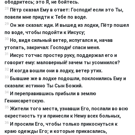
ободритесь; это Я, не бойтесь.
28
Пётр сказал Ему в ответ: Господи! если это Ты,
повели мне придти к Тебе по воде.
29
Он же сказал: иди. И вышед из лодки, Пётр пошел
по воде, чтобы подойти к Иисусу;
30
Но, видя сильный ветер, испугался и, начав
утопать, закричал: Господи! спаси меня.
31
Иисус тотчас простер руку, поддержал его и
говорит ему: маловерный! зачем ты усомнился?
32
И когда вошли они в лодку, ветер утих.
33
Бывшие же в лодке подошли, поклонились Ему и
сказали: истинно Ты Сын Божий.
34
И переправившись прибыли в землю
Геннисаретскую.
35
Жители того места, узнавши Его, послали во всю
окрестность ту и принесли к Нему всех больных,
36
И просили Его, чтобы только прикоснуться к
краю одежды Его; и которые прикасались,