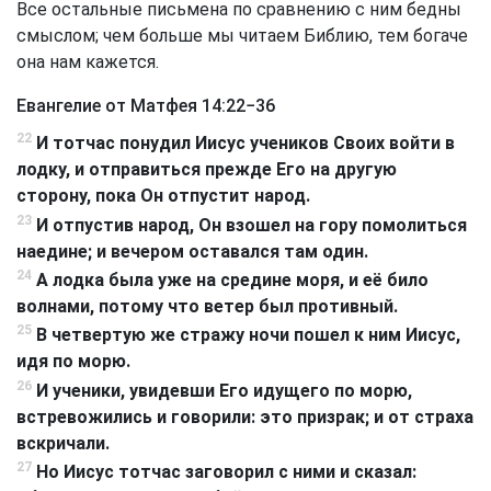
Все остальные письмена по сравнению с ним бедны
смыслом; чем больше мы читаем Библию, тем богаче
она нам кажется.
Евангелие от Матфея 14:22−36
22
И тотчас понудил Иисус учеников Своих войти в
лодку, и отправиться прежде Его на другую
сторону, пока Он отпустит народ.
23
И отпустив народ, Он взошел на гору помолиться
наедине; и вечером оставался там один.
24
А лодка была уже на средине моря, и её било
волнами, потому что ветер был противный.
25
В четвертую же стражу ночи пошел к ним Иисус,
идя по морю.
26
И ученики, увидевши Его идущего по морю,
встревожились и говорили: это призрак; и от страха
вскричали.
27
Но Иисус тотчас заговорил с ними и сказал: