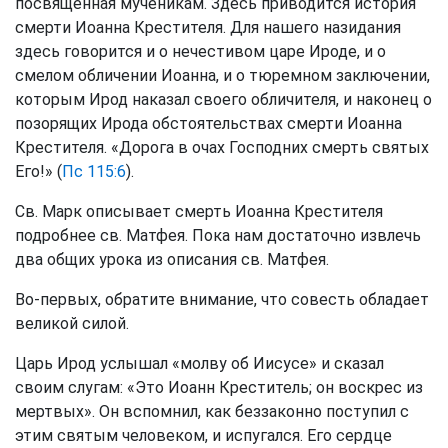
посвященная мученикам. Здесь приводится история
смерти Иоанна Крестителя. Для нашего назидания
здесь говорится и о нечестивом царе Ироде, и о
смелом обличении Иоанна, и о тюремном заключении,
которым Ирод наказал своего обличителя, и наконец о
позорящих Ирода обстоятельствах смерти Иоанна
Крестителя. «Дорога в очах Господних смерть святых
Его!» (
Пс 115:6
).
Св. Марк описывает смерть Иоанна Крестителя
подробнее св. Матфея. Пока нам достаточно извлечь
два общих урока из описания св. Матфея.
Во-первых, обратите внимание, что совесть обладает
великой силой.
Царь Ирод услышал «молву об Иисусе» и сказал
своим слугам: «Это Иоанн Креститель; он воскрес из
мертвых». Он вспомнил, как беззаконно поступил с
этим святым человеком, и испугался. Его сердце