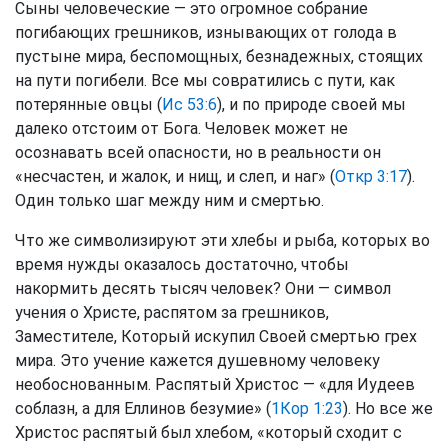
Сыны человеческие — это огромное собрание
погибающих грешников, изнывающих от голода в
пустыне мира, беспомощных, безнадежных, стоящих
на пути погибели. Все мы совратились с пути, как
потерянные овцы (
Ис 53:6
), и по природе своей мы
далеко отстоим от Бога. Человек может не
осознавать всей опасности, но в реальности он
«несчастен, и жалок, и нищ, и слеп, и наг» (
Откр 3:17
).
Один только шаг между ним и смертью.
Что же символизируют эти хлебы и рыба, которых во
время нужды оказалось достаточно, чтобы
накормить десять тысяч человек? Они — символ
учения о Христе, распятом за грешников,
Заместителе, Который искупил Своей смертью грех
мира. Это учение кажется душевному человеку
необоснованным. Распятый Христос — «для Иудеев
соблазн, а для Еллинов безумие» (
1Кор 1:23
). Но все же
Христос распятый был хлебом, «который сходит с