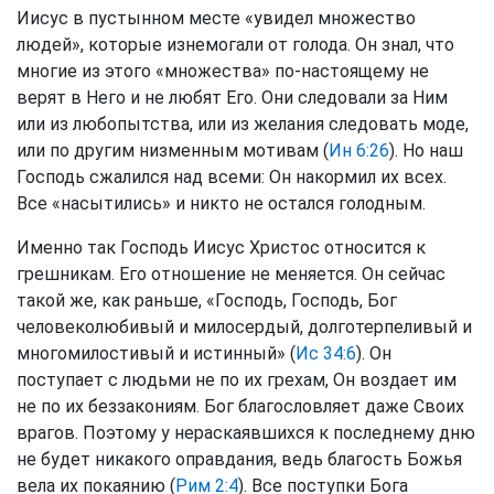
Иисус в пустынном месте «увидел множество
людей», которые изнемогали от голода. Он знал, что
многие из этого «множества» по-настоящему не
верят в Него и не любят Его. Они следовали за Ним
или из любопытства, или из желания следовать моде,
или по другим низменным мотивам (
Ин 6:26
). Но наш
Господь сжалился над всеми: Он накормил их всех.
Все «насытились» и никто не остался голодным.
Именно так Господь Иисус Христос относится к
грешникам. Его отношение не меняется. Он сейчас
такой же, как раньше, «Господь, Господь, Бог
человеколюбивый и милосердый, долготерпеливый и
многомилостивый и истинный» (
Ис 34:6
). Он
поступает с людьми не по их грехам, Он воздает им
не по их беззакониям. Бог благословляет даже Своих
врагов. Поэтому у нераскаявшихся к последнему дню
не будет никакого оправдания, ведь благость Божья
вела их покаянию (
Рим 2:4
). Все поступки Бога