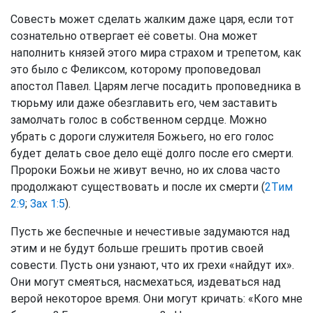
Совесть может сделать жалким даже царя, если тот
сознательно отвергает её советы. Она может
наполнить князей этого мира страхом и трепетом, как
это было с Феликсом, которому проповедовал
апостол Павел. Царям легче посадить проповедника в
тюрьму или даже обезглавить его, чем заставить
замолчать голос в собственном сердце. Можно
убрать с дороги служителя Божьего, но его голос
будет делать свое дело ещё долго после его смерти.
Пророки Божьи не живут вечно, но их слова часто
продолжают существовать и после их смерти (
2Тим
2:9
;
Зах 1:5
).
Пусть же беспечные и нечестивые задумаются над
этим и не будут больше грешить против своей
совести. Пусть они узнают, что их грехи «найдут их».
Они могут смеяться, насмехаться, издеваться над
верой некоторое время. Они могут кричать: «Кого мне