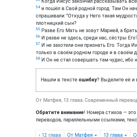
Когда Иисус закончил рассказывать все 
54
и пошёл в Свой родной город. Там Он нача
спрашивали: "Откуда у Него такая мудрост
плотницкий сын?
55
Разве Его Мать не зовут Марией, а бра
56
И разве не здесь, среди нас, сёстры Его?
57
И не захотели они признать Его. Тогда Ии
только в своём родном городе и в своём д
58
И Он не стал совершать там чудес, ибо н
Нашли в тексте
ошибку
? Выделите её и
От Матфея, 13 глава. Cовременный перев
Обратите внимание
! Номера стихов — это
переводов, параллельными ссылками, текс
‹ 12
глава
От Матфея
13
глава
C