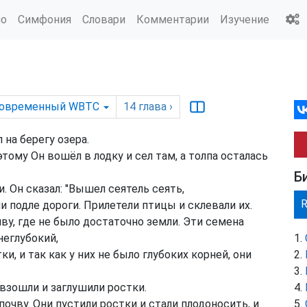
ио
Симфония
Словари
Комментарии
Изучение
овременный WBTC
14
глава
›
 на берегу озера.
тому Он вошёл в лодку и сел там, а толпа осталась
Б
 Он сказал: "Вышел сеятель сеять,
и подле дороги. Прилетели птицы и склевали их.
у, где не было достаточно земли. Эти семена
неглубокий,
и, и так как у них не было глубоких корней, они
взошли и заглушили ростки.
очву. Они пустили ростки и стали плодоносить, и