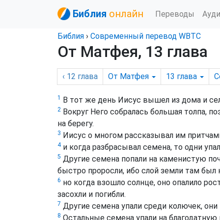
Библия
онлайн
Переводы
Ауд
Библия
›
Cовременный перевод WBTC
От Матфея, 13 глава
‹ 12
глава
От Матфея
13
глава
C
1
В тот же день Иисус вышел из дома и сел
2
Вокруг Него собралась большая толпа, поэ
на берегу.
3
Иисус о многом рассказывал им притчами.
4
и когда разбрасывал семена, то одни упал
5
Другие семена попали на каменистую почв
быстро проросли, ибо слой земли там был 
6
но когда взошло солнце, оно опалило ростк
засохли и погибли.
7
Другие семена упали среди колючек, они 
8
Остальные семена упали на благодатную п