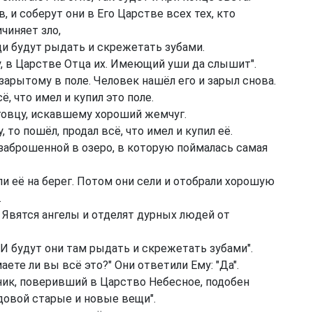
 и соберут они в Его Царстве всех тех, кто
чиняет зло,
ди будут рыдать и скрежетать зубами.
, в Царстве Отца их. Имеющий уши да слышит".
арытому в поле. Человек нашёл его и зарыл снова.
ё, что имел и купил это поле.
говцу, искавшему хороший жемчуг.
о пошёл, продал всё, что имел и купил её.
заброшенной в озеро, в которую поймалась самая
и её на берег. Потом они сели и отобрали хорошую
.
. Явятся ангелы и отделят дурных людей от
 И будут они там рыдать и скрежетать зубами".
ете ли вы всё это?" Они ответили Ему: "Да".
ник, поверивший в Царство Небесное, подобен
довой старые и новые вещи".