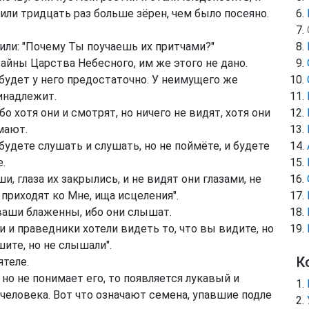
 или тридцать раз больше зёрен, чем было посеяно.
или: "Почему Ты поучаешь их притчами?"
тайны Царства Небесного, им же этого не дано.
будет у него предостаточно. У неимущего же
инадлежит.
о хотя они и смотрят, но ничего не видят, хотя они
мают.
будете слушать и слушать, но не поймёте, и будете
.
, глаза их закрылись, и не видят они глазами, не
приходят ко Мне, ища исцеления".
ваши блаженны, ибо они слышат.
 и праведники хотели видеть то, что вы видите, но
шите, но не слышали".
К
ятеле.
но не понимает его, то появляется лукавый и
 человека. Вот что означают семена, упавшие подле