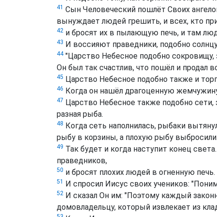
41
Сын Человеческий пошлёт Своих ангелов,
вынуждает людей грешить, и всех, кто при
42
и бросят их в пылающую печь, и там лю
43
И воссияют праведники, подобно солнцу
44
"Царство Небесное подобно сокровищу, з
Он был так счастлив, что пошёл и продал вс
45
Царство Небесное подобно также и тор
46
Когда он нашёл драгоценную жемчужину, т
47
Царство Небесное также подобно сети, 
разная рыба.
48
Когда сеть наполнилась, рыбаки вытянул
рыбу в корзины, а плохую рыбу выбросили
49
Так будет и когда наступит конец света
праведников,
50
и бросят плохих людей в огненную печь.
51
И спросил Иисус своих учеников: "Понима
52
И сказал Он им: "Поэтому каждый закон
домовладельцу, который извлекает из кла
53