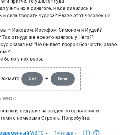
эти притчи, то ушёл оттуда
л учить их в синагоге, и все дивились и
ь и сила творить чудеса? Разве этот человек не
тьев — Иаковом, Иосифом, Симоном и Иудой?
 Так откуда же всё это взялось у Него?"
сус сказал им: "Не бывает пророк без чести, разве
оме".
е было у них веры.
 нажмите:
+
Ctrl
Enter
од WBTC
 ссылки, ведущие на раздел со сравнением
тами с номерами Стронга. Попробуйте.
овременный WBTC
14
глава
›