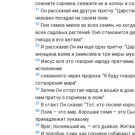
сожните сорняки, свяжите их в копны и со
31
Он рассказал им другую притчу: "Царств
человек посадил на своём поле.
32
Оно самое малое из всех семян, но когд
всех садовых растений. Оно становится д
гнёзда в его ветвях".
33
И рассказал Он им ещё одну притчу: "Ца
женщина взяла и замесила в три меры муки
34
Иисус всё это говорил народу притчами;
исполнение
35
сказанного через пророка: "Я буду говор
сотворения мира".
36
Затем Он отпустил народ и вошёл в дом. 
нам притчу о сорняках в поле".
37
В ответ Он сказал: "Тот, кто посеял хо
38
Поле — это мир. Хорошее семя — это Сын
принадлежит лукавому.
39
Враг, посеявший их, — это дьявол. Жатва
40
И подобно тому, как сорняки собирают и 