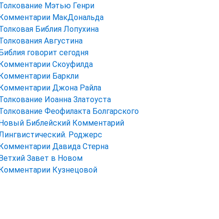
Толкование Мэтью Генри
Комментарии МакДональда
Толковая Библия Лопухина
Толкования Августина
Библия говорит сегодня
Комментарии Скоуфилда
Комментарии Баркли
Комментарии Джона Райла
Толкование Иоанна Златоуста
Толкование Феофилакта Болгарского
Новый Библейский Комментарий
Лингвистический. Роджерс
Комментарии Давида Стерна
Ветхий Завет в Новом
Комментарии Кузнецовой