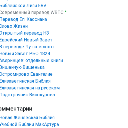
Библейской Лиги ERV
●
Cовременный перевод WBTC
Перевод Еп. Кассиана
Слово Жизни
Открытый перевод НЗ
Еврейский Новый Завет
В переводе Лутковского
Новый Завет РБО 1824
Аверинцев: отдельные книги
Вишенчук-Вишенька
Остромирово Евангелие
Елизаветинская Библия
Елизаветинская на русском
Подстрочник Винокурова
омментарии
Новая Женевская Библия
Учебной Библии МакАртура