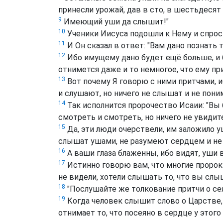
принесли урожай, дав в сто, в шестьдесят
9
Имеющий уши да слышит!"
10
Ученики Иисуса подошли к Нему и спрос
11
И Он сказал в ответ: "Вам дано познать 
12
Ибо имущему дано будет ещё больше, и 
отнимется даже и то немногое, что ему пр
13
Вот почему Я говорю с ними притчами, иб
и слушают, но ничего не слышат и не пони
14
Так исполнится пророчество Исаии: "Вы 
смотреть и смотреть, но ничего не увидите
15
Да, эти люди очерствели, им заложило уши
слышат ушами, не разумеют сердцем и не 
16
А ваши глаза блаженны, ибо видят, уши 
17
Истинно говорю вам, что многие пророки
не видели, хотели слышать то, что вы слы
18
"Послушайте же толкование притчи о се
19
Когда человек слышит слово о Царстве, 
отнимает то, что посеяно в сердце у этого