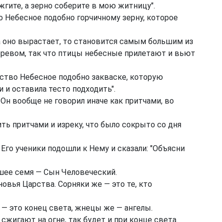
жгите, а зерно соберите в мою житницу".
о Небесное подобно горчичному зерну, которое
а оно вырастает, то становится самым большим из
еревом, так что птицы небесные прилетают и вьют
рство Небесное подобно закваске, которую
 и оставила тесто подходить".
 Он вообще не говорил иначе как притчами, во
ить притчами и изреку, что было сокрыто со дня
Его ученики подошли к Нему и сказали: "Объясни
рошее семя — Сын Человеческий.
овья Царства. Сорняки же — это те, кто
 — это конец света, жнецы же — ангелы.
сжигают на огне, так будет и при конце света.