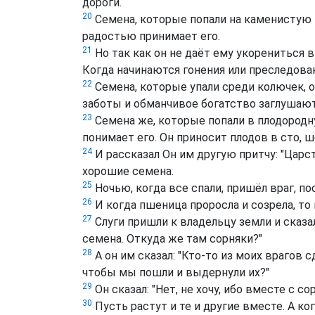
дороги.
20
Семена, которые попали на каменистую п
радостью принимает его.
21
Но так как он не даёт ему укорениться в
Когда начинаются гонения или преследовани
22
Семена, которые упали среди колючек, о
заботы и обманчивое богатство заглушают 
23
Семена же, которые попали в плодородн
понимает его. Он приносит плодов в сто, 
24
И рассказал Он им другую притчу: "Царс
хорошие семена.
25
Ночью, когда все спали, пришёл враг, п
26
И когда пшеница проросла и созрела, то
27
Слуги пришли к владельцу земли и сказал
семена. Откуда же там сорняки?"
28
А он им сказал: "Кто-то из моих врагов с
чтобы мы пошли и выдернули их?"
29
Он сказал: "Нет, не хочу, ибо вместе с 
30
Пусть растут и те и другие вместе. А к