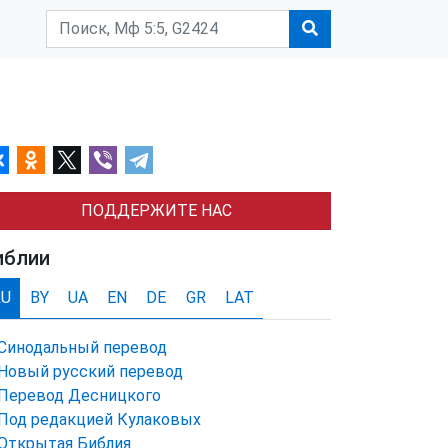
ПОДДЕРЖИТЕ НАС
иблии
RU
BY
UA
EN
DE
GR
LAT
Синодальный перевод
Новый русский перевод
Перевод Десницкого
Под редакцией Кулаковых
Открытая Библия