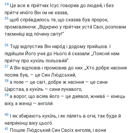
34
Це все в при́тчах Ісус говорив до людей, і без
при́тчі нічо́го Він їм не казав,
35
щоб спра́вдилось те, що сказав був пророк,
промовляючи: „Відкрию у при́тчах уста́ Свої, розповім
таємни́ці від по́чину
світу
!“
36
Тоді відпустив Він наро́д і додому прийшов. І
підійшли Його учні до Нього й сказали: „Поясни́ нам
при́тчу про кукі́ль польови́й“.
37
А Він відповів і промовив до них: „Хто добре насіння
посіяв був, — це Син Лю́дський,
38
а поле — це світ, добре ж насіння — це сини
Царства, а кукі́ль — сини лукавого;
39
а ворог, що всіяв його — це диявол, жнива́ — кінець
віку, а женці — анголи́.
40
І як збирають кукі́ль, і як па́лять в огні, так буде й
напри́кінці віку цього́.
41
Пошле Лю́дський Син Своїх анголів, і вони