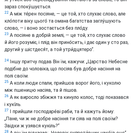
зараз споку́шується.
22
А між те́рен посіяне, — це той, хто слухає слово, але
кло́поти віку цього́ та омана багатства заглу́шують
слово, — і воно зостається без пло́ду.
23
А посіяне в добрій землі, — це той, хто слухає слово
й
його
розуміє, і плід він прино́сить, і дає один у сто раз,
другий у шістдеся́т, а той утри́дцятеро“.
24
Іншу притчу подав Він їм, кажучи: „Царство Небесне
подібне до чоловіка, що посіяв був добре насіння на
полі своїм.
25
А коли люди спали, прийшов ворог його, і куколю
між пшеницю насіяв, та й пішов.
26
А як виросло збіжжя та кинуло колос, тоді показався
і кукі́ль.
27
І прийшли господаре́ві раби, та й кажуть йому:
„Пане, чи ж не добре насіння ти сіяв на полі своїм?
Звідки ж узявся кукіль?“
28
А він їм відказав: „Чоловік супроти́вник нако́їв оце“.