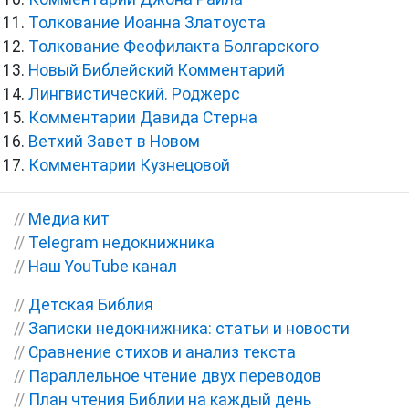
Толкование Иоанна Златоуста
Толкование Феофилакта Болгарского
Новый Библейский Комментарий
Лингвистический. Роджерс
Комментарии Давида Стерна
Ветхий Завет в Новом
Комментарии Кузнецовой
//
Медиа кит
//
Telegram недокнижника
//
Наш YouTube канал
//
Детская Библия
//
Записки недокнижника: статьи и новости
//
Сравнение стихов и анализ текста
//
Параллельное чтение двух переводов
//
План чтения Библии на каждый день