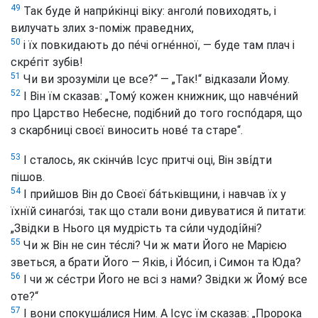
49
Так буде й напри́кінці віку: анголи́ повиходять, і
вилучать злих з-поміж праведних,
50
і їх повкидають до пе́чі огне́нної, — буде там плач і
скре́гіт зубів!
51
Чи ви зрозуміли це все?“ — „Так!“ відказали Йому.
52
І Він їм сказав: „Тому́ кожен книжник, що навче́ний
про Царство Небесне, подібний до того госпо́даря, що
з скарбниці своєї виносить нове́ та старе“.
53
І сталось, як скінчи́в Ісус притчі оці, Він зві́дти
пішов.
54
І прийшов Він до Своєї ба́тьківщини, і навчав їх у
їхнїй синаго́зі, так що стали вони дивуватися й питати:
„Звідки в Нього ця мудрість та си́ли чудоді́йні?
55
Чи ж Він не син те́слі? Чи ж мати Його не Марією
зветься, а брати Його — Яків, і Йо́сип, і Симон та Юда?
56
І чи ж се́стри Його не всі з нами? Звідки ж Йому́ все
оте?“
57
І вони спокуша́лися Ним. А Ісус їм сказав: „Пророка