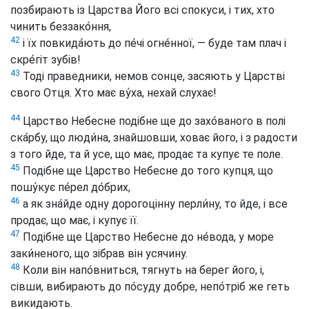
позбирають із Царства Його всі спокуси, і тих, хто
чинить беззако́ння,
42
і їх повкида́ють до пе́чі огне́нної, — буде там плач і
скре́гіт зубів!
43
Тоді праведники, немов сонце, засяють у Царстві
свого Отця. Хто має ву́ха, нехай слухає!
44
Царство Небесне подібне ще до захо́ваного в полі
ска́рбу, що люди́на, знайшовши, ховає його, і з радости
з того йде, та й усе, що має, продає та купує те поле.
45
Подібне ще Царство Небесне до того купця, що
пошу́кує пе́рел до́брих,
46
а як зна́йде одну дорогоцінну перли́ну, то йде, і все
продає, що має, і купує її.
47
Подібне ще Царство Небесне до не́вода, у море
заки́неного, що зібрав він усячину.
48
Коли він напо́вниться, тягнуть на берег його, і,
сівши, вибирають до по́суду добре, непо́тріб же геть
викидають.