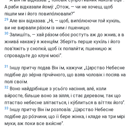
А раби відказали йому́: „Отож, — чи не хочеш, щоб
пішли ми і його повипо́лювали?“
29
Але він відказав: „Ні, — щоб, випо́люючи
той
кукіль,
ви не вирвали ра́зом із ним
і
пшеницю.
30
Залиші́ть, — хай ра́зом обоє ростуть аж до жнив; а в
жнива́ накажу́ я женця́м: Зберіть перше кукі́ль і його
пов'яжіть у снопки́, щоб їх попали́ти; пшеницю ж
спровадьте до клуні моєї“.
31
Іншу притчу подав Він їм, кажучи: „Царство Небесне
подібне до зе́рна гірчи́чного, що взяв чоловік і посіяв на
полі своїм.
32
Воно найдрібніше з усьо́го насіння, але́, коли
ви́росте, більше воно за зілля, і стає деревом, так що
птаство небесне злітається, і ку́блиться в ві́ттях його“.
33
Іншу притчу Він їм розпові́в: „Царство Небесне
подібне до ро́зчини, що її бере жінка, і кладе на три мірі
муки, аж поки все вки́сне“.