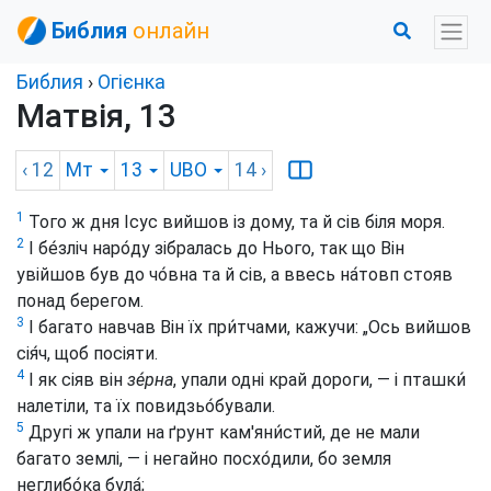
Библия
онлайн
Библия
›
Огієнка
Матвія, 13
‹ 12
Мт
13
UBO
14
›
1
Того ж дня Ісус вийшов із дому, та й сів біля моря.
2
І бе́зліч наро́ду зібралась до Нього, так що Він
увійшов був до чо́вна та й сів, а ввесь на́товп стояв
понад берегом.
3
І багато навчав Він їх при́тчами, кажучи: „Ось вийшов
сія́ч, щоб посіяти.
4
І як сіяв він
зе́рна
, упали одні край дороги, — і пташки́
налетіли, та їх повидзьо́бували.
5
Другі ж упали на ґрунт кам'яни́стий, де не мали
багато землі, — і негайно посхо́дили, бо земля
неглибо́ка була́;