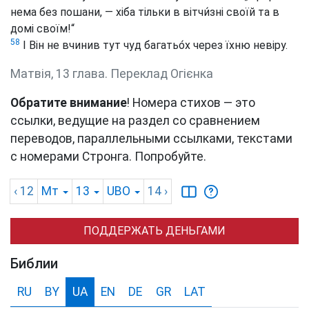
нема без пошани, — хіба тільки в вітчи́зні своїй та в
домі своїм!“
58
І Він не вчинив тут чуд багатьо́х через їхню невіру.
Матвія, 13 глава. Переклад Огієнка
Обратите внимание
! Номера стихов — это
ссылки, ведущие на раздел со сравнением
переводов, параллельными ссылками, текстами
с номерами Стронга. Попробуйте.
‹ 12
Мт
13
UBO
14
›
ПОДДЕРЖАТЬ ДЕНЬГАМИ
Библии
RU
BY
UA
EN
DE
GR
LAT