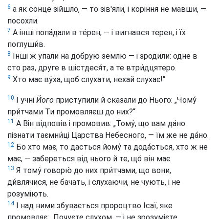
6
а як сонце зійшло, — то зів'яли, і коріння не мавши, —
посохли.
7
А інші попа́дали в те́рен, — і вигнався терен, і їх
поглуши́в.
8
Інші ж упали на добрую землю — і зродили: одне в
сто раз, друге в шістдеся́т, а те втри́дцятеро.
9
Хто має ву́ха, щоб слухати, нехай слухає!“
10
І учні
Його
приступили й сказали до Нього: „Чому́
при́тчами Ти промовляєш до них?“
11
А Він відповів і промовив: „Тому́, що вам да́но
пізнати таємни́ці Царства Небесного, — їм же не да́но.
12
Бо хто має, то дасться йому́ та дода́сться, хто ж не
має, — забереться від нього й те, що́ він має.
13
Я тому́ говорю́ до них при́тчами, що вони,
ди́влячися, не бачать, і слухаючи, не чують, і не
розуміють.
14
І над ними збувається пророцтво Ісаї, яке
промовляє: „Почуєте слухом, — і не зрозумієте,