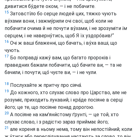
дивитися бу́дете оком, — і не побачите.
15
Затовсті́ло бо серце людей цих, тяжко чують
ву́хами вони, і зажму́рили очі свої, щоб коли не
побачити очима й не почути ву́хами, і не зрозуміти
їм
серцем, і не наверну́тись, щоб Я їх уздоро́вив!“
16
Очі ж ваші блаженні, що бачать, і ву́ха ваші, що
чують.
17
Бо поправді кажу́ вам, що багато пророків і
праведних бажали побачити, що́ бачите ви, — та не
бачили, і почути, що́ чуєте ви, — і не чули.
18
Послухайте ж притчу про сіяча́.
19
До кожного, хто слухає слово про Царство, але не
розуміє, приходить лукавий, і кра́де посіяне в серці
його; це те, що посіяне понад дорогою.
20
А посіяне на кам'яни́стому ґрунті, — це той, хто
слухає слово, і з радістю зараз приймає його;
21
але кореня в ньому нема, тому він непостійний; коли
ж у́тиск або переслідування настають за слово, то він