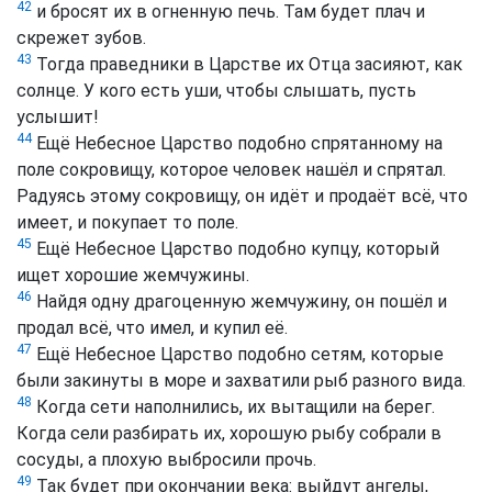
42
и бросят их в огненную печь. Там будет плач и
скрежет зубов.
43
Тогда праведники в Царстве их Отца засияют, как
солнце. У кого есть уши, чтобы слышать, пусть
услышит!
44
Ещё Небесное Царство подобно спрятанному на
поле сокровищу, которое человек нашёл и спрятал.
Радуясь этому сокровищу, он идёт и продаёт всё, что
имеет, и покупает то поле.
45
Ещё Небесное Царство подобно купцу, который
ищет хорошие жемчужины.
46
Найдя одну драгоценную жемчужину, он пошёл и
продал всё, что имел, и купил её.
47
Ещё Небесное Царство подобно сетям, которые
были закинуты в море и захватили рыб разного вида.
48
Когда сети наполнились, их вытащили на берег.
Когда сели разбирать их, хорошую рыбу собрали в
сосуды, а плохую выбросили прочь.
49
Так будет при окончании века: выйдут ангелы,