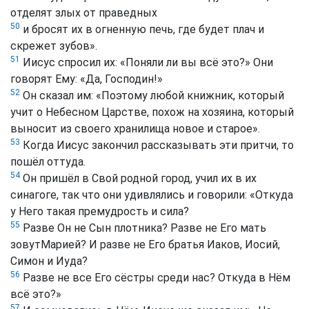
отделят злых от праведных
50
и бросят их в огненную печь, где будет плач и
скрежет зубов».
51
Иисус спросил их: «Поняли ли вы всё это?» Они
говорят Ему: «Да, Господин!»
52
Он сказал им: «Поэтому любой книжник, который
учит о Небесном Царстве, похож на хозяина, который
выносит из своего хранилища новое и старое».
53
Когда Иисус закончил рассказывать эти притчи, то
пошёл оттуда.
54
Он пришёл в Свой родной город, учил их в их
синагоге, так что они удивлялись и говорили: «Откуда
у Него такая премудрость и сила?
55
Разве Он не Сын плотника? Разве не Его мать
зовутМарией? И разве не Его братья Иаков, Иосий,
Симон и Иуда?
56
Разве не все Его сёстры среди нас? Откуда в Нём
всё это?»
57