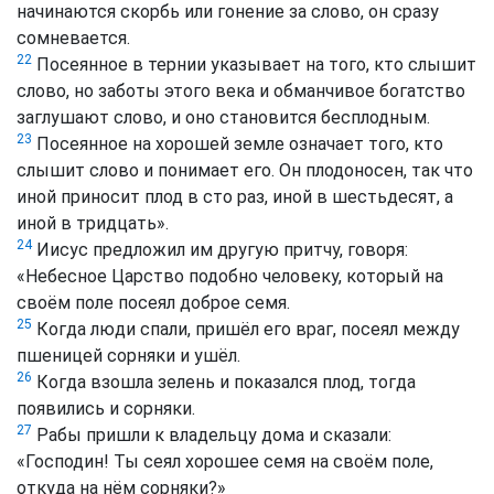
начинаются скорбь или гонение за слово, он сразу
сомневается.
22
Посеянное в тернии указывает на того, кто слышит
слово, но заботы этого века и обманчивое богатство
заглушают слово, и оно становится бесплодным.
23
Посеянное на хорошей земле означает того, кто
слышит слово и понимает его. Он плодоносен, так что
иной приносит плод в сто раз, иной в шестьдесят, а
иной в тридцать».
24
Иисус предложил им другую притчу, говоря:
«Небесное Царство подобно человеку, который на
своём поле посеял доброе семя.
25
Когда люди спали, пришёл его враг, посеял между
пшеницей сорняки и ушёл.
26
Когда взошла зелень и показался плод, тогда
появились и сорняки.
27
Рабы пришли к владельцу дома и сказали:
«Господин! Ты сеял хорошее семя на своём поле,
откуда на нём сорняки?»