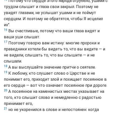
Потому что сердце этого народа огрубело, ушами с
трудом слышит и глаза свои закрыл. Поэтому не
увидят глазами, не услышат ушами и не поймут
сердцем. И поэтому не обратятся, чтобы Я исцелил
их".
16
Вы счастливые, потому что ваши глаза видят и
ваши уши слышат.
17
Поэтому говорю вам истину: многие пророки и
праведники хотели бы видеть то, что вы видите — и
не видели, слышать то, что вы слышите — и не
слышали.
18
А вы выслушайте значение притчи о сеятеле.
19
К любому, кто слушает слово о Царстве и не
понимает его, приходит злой и похищает посеянное в
его сердце — вот что означает посеянное при дороге.
20
А посеянное на каменистых местах указывает на
того, кто слышит слово и немедленно с радостью
принимает его,
21
но не укоренился в слове и непостоянен: когда