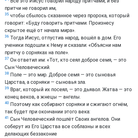
Всё это Иисус говорил народу притчами, и без
притчи не говорил им,
35
чтобы сбылось сказанное через пророка, который
говорит: «Буду говорить притчами. Произнесу
скрытое ещё от начала мира».
36
Тогда Иисус, отпустив народ, вошёл в дом. Его
ученики подошли к Нему и сказали: «Объясни нам
притчу о сорняках на поле».
37
Он ответил им: «Тот, кто сеял доброе семя, — это
Сын Человеческий.
38
Поле — это мир. Доброе семя — это сыновья
Царства, а сорняки — сыновья зла.
39
Враг, который их посеял, — это дьявол. Жатва — это
конец веков, а жнецы — ангелы.
40
Поэтому как собирают сорняки и сжигают огнём,
так будет при окончании этого века:
41
Сын Человеческий пошлёт Своих ангелов. Они
соберут из Его Царства все соблазны и всех
делающих беззаконие