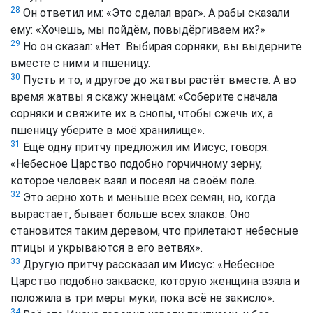
28
Он ответил им: «Это сделал враг». А рабы сказали
ему: «Хочешь, мы пойдём, повыдёргиваем их?»
29
Но он сказал: «Нет. Выбирая сорняки, вы выдерните
вместе с ними и пшеницу.
30
Пусть и то, и другое до жатвы растёт вместе. А во
время жатвы я скажу жнецам: «Соберите сначала
сорняки и свяжите их в снопы, чтобы сжечь их, а
пшеницу уберите в моё хранилище».
31
Ещё одну притчу предложил им Иисус, говоря:
«Небесное Царство подобно горчичному зерну,
которое человек взял и посеял на своём поле.
32
Это зерно хоть и меньше всех семян, но, когда
вырастает, бывает больше всех злаков. Оно
становится таким деревом, что прилетают небесные
птицы и укрываются в его ветвях».
33
Другую притчу рассказал им Иисус: «Небесное
Царство подобно закваске, которую женщина взяла и
положила в три меры муки, пока всё не закисло».
34