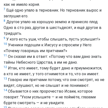
как не имело корня.
7
Ещё одно упало в терновник. Но терновник вырос и
заглушил его.
8
Другое упало на хорошую землю и принесло плод.
Одно в сто раз, другое в шестьдесят, и ещё другое в
тридцать.
9
У кого есть уши, чтобы слышать, пусть услышит!»
10
Ученики подошли к Иисусу и спросили у Него:
«Почему говоришь им притчами?»
11
Он сказал им в ответ: «Потому что вам дано знать
тайны Небесного Царства, а им не дано.
12
Итак, кто имеет, тому будет дано и приумножится,
а кто не имеет, у того отнимется и то, что он имеет.
13
Говорю им притчами потому, что они смотрят, но не
видят, слушают, но не слышат и не понимают.
14
Сбывается о них пророчество Исаии, которое
говорит: "Ухом услышите — и не поймёте, глазами
будете смотреть — и не увидите.
15