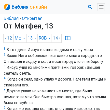
Библия
онлайн
Библия
›
Открытая
От Матфея, 13
‹ 12
Мф
13
ROB
14
›
1
В тот день Иисус вышел из дома и сел у моря.
2
Возле Него собралось настолько много народа, что
Он вошёл в лодку и сел, а весь народ стоял на берегу.
3
Иисус учил их многими притчами, говоря: «Вышел
сеятель сеять.
4
Когда он сеял, одно упало у дороги. Налетели птицы и
склевали его.
5
Другое упало на каменистые места, где было
немного земли. Оно быстро взошло, потому что земля
была неглубока.
6
Когда же взошло солнце, оно увяло и засохло, так