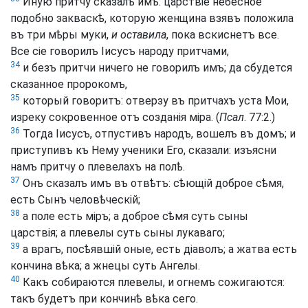
Иную притчу сказалъ имъ: царствіе небесное
подобно закваскѣ, которую женщина взявъ положила
въ три мѣры муки,
и оставила
, пока вскиснетъ все.
Все сіе говорилъ Іисусъ народу притчами,
34
и безъ притчи ничего не говорилъ имъ; да сбудется
сказанное пророкомъ,
35
который говоритъ: отверзу въ притчахъ уста Мои,
изреку сокровенное отъ созданія міра. (
Псал
. 77:2.)
36
Тогда Іисусъ, отпустивъ народъ, вошелъ въ домъ; и
приступивъ къ Нему ученики Его, сказали: изъясни
намъ притчу о плевелахъ на полѣ.
37
Онъ сказалъ имъ въ отвѣтъ: сѣющій доброе сѣмя,
есть Сынъ человѣческій;
38
а поле есть міръ; а доброе сѣмя суть сыны
царствія; а плевелы суть сыны лукаваго;
39
а врагъ, посѣявшій оные, есть діаволъ; а жатва есть
кончина вѣка; а жнецы суть Ангелы.
40
Какъ собираются плевелы, и огнемъ сожигаются:
такъ будетъ при кончинѣ вѣка сего.