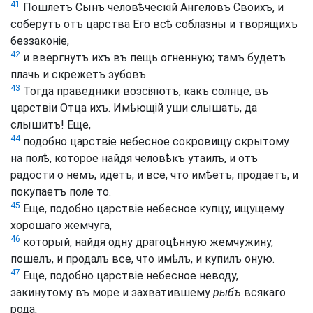
41
Пошлетъ Сынъ человѣческій Ангеловъ Своихъ, и
соберутъ отъ царства Его всѣ соблазны и творящихъ
беззаконіе,
42
и ввергнутъ ихъ въ пещь огненную; тамъ будетъ
плачь и скрежетъ зубовъ.
43
Тогда праведники возсіяютъ, какъ солнце, въ
царствіи Отца ихъ. Имѣющій уши слышать, да
слышитъ! Еще,
44
подобно царствіе небесное сокровищу скрытому
на полѣ, которое найдя человѣкъ утаилъ, и отъ
радости о немъ, идетъ, и все, что имѣетъ, продаетъ, и
покупаетъ поле то.
45
Еще, подобно царствіе небесное купцу, ищущему
хорошаго жемчуга,
46
который, найдя одну драгоцѣнную жемчужину,
пошелъ, и продалъ все, что имѣлъ, и купилъ оную.
47
Еще, подобно царствіе небесное неводу,
закинутому въ море и захватившему
рыбъ
всякаго
рода,