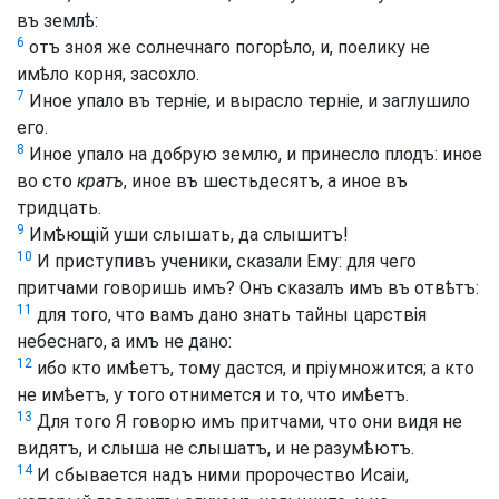
въ землѣ:
6
отъ зноя же солнечнаго погорѣло, и, поелику не
имѣло корня, засохло.
7
Иное упало въ терніе, и вырасло терніе, и заглушило
его.
8
Иное упало на добрую землю, и принесло плодъ: иное
во сто
кратъ
, иное въ шестьдесятъ, а иное въ
тридцать.
9
Имѣющій уши слышать, да слышитъ!
10
И приступивъ ученики, сказали Ему: для чего
притчами говоришь имъ? Онъ сказалъ имъ въ отвѣтъ:
11
для того, что вамъ дано знать тайны царствія
небеснаго, а имъ не дано:
12
ибо кто имѣетъ, тому дастся, и пріумножится; а кто
не имѣетъ, у того отнимется и то, что имѣетъ.
13
Для того Я говорю имъ притчами, что они видя не
видятъ, и слыша не слышатъ, и не разумѣютъ.
14
И сбывается надъ ними пророчество Исаіи,