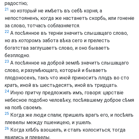
радостію;
21
но
который
не имѣетъ въ себѣ корня, а
непостояненъ; когда же настанетъ скорбь, или гоненіе
за слово, тотчасъ соблазняется.
22
А посѣянное въ терніи значитъ слышащаго слово,
но
въ которомъ
забота вѣка сего и прелесть
богатства заглушаетъ слово, и оно бываетъ
безплодно.
23
А посѣянное на доброй землѣ значитъ слышащаго
слово, и разумѣющаго, который и бываетъ
плодоносенъ, такъ что ин
о
й приноситъ
плодъ
во сто
кратъ
, иной въ шестьдесятъ, иной въ тридцать.
24
Иную притчу предложилъ имъ, говоря: царствіе
небесное подобно человѣку, посѣявшему доброе сѣмя
на полѣ своемъ.
25
Когда же люди спали; пришелъ врагъ его, и посѣялъ
плевелы между пшеницею, и ушелъ.
26
Когда хлѣбъ взошелъ, и сталъ колоситься; тогда
явились и плевелы.