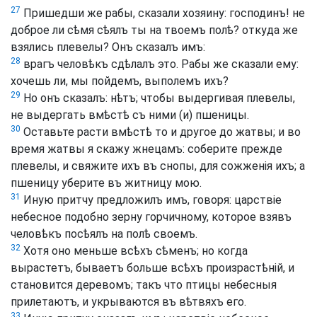
27
Пришедши же рабы, сказали хозяину: господинъ! не
доброе ли сѣмя сѣялъ ты на твоемъ полѣ? откуда же
взялись плевелы? Онъ сказалъ имъ:
28
врагъ человѣкъ сдѣлалъ это. Рабы же сказали ему:
хочешь ли, мы пойдемъ, выполемъ ихъ?
29
Но онъ сказалъ: нѣтъ; чтобы выдергивая плевелы,
не выдергать вмѣстѣ съ ними (и) пшеницы.
30
Оставьте расти вмѣстѣ то и другое до жатвы; и во
время жатвы я скажу жнецамъ: соберите прежде
плевелы, и свяжите ихъ въ снопы, для сожженія ихъ; а
пшеницу уберите въ житницу мою.
31
Иную притчу предложилъ имъ, говоря: царствіе
небесное подобно зерну горчичному, которое взявъ
человѣкъ посѣялъ на полѣ своемъ.
32
Хотя оно меньше всѣхъ сѣменъ; но когда
вырастетъ, бываетъ больше всѣхъ произрастѣній, и
становится деревомъ; такъ что птицы небесныя
прилетаютъ, и укрываются въ вѣтвяхъ его.
33