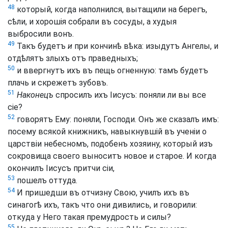
48
который, когда наполнился, вытащили на берегъ,
сѣли, и хорошія собрали въ сосуды, а худыя
выбросили вонъ.
49
Такъ будетъ
и
при кончинѣ вѣка: изыдутъ Ангелы, и
отдѣлятъ злыхъ отъ праведныхъ;
50
и ввергнутъ ихъ въ пещь огненную: тамъ будетъ
плачь и скрежетъ зубовъ.
51
Наконецъ
спросилъ ихъ Іисусъ: поняли ли вы все
сіе?
52
говорятъ Ему: поняли, Господи. Онъ же сказалъ имъ:
посему всякой книжникъ, навыкнувшій въ ученіи о
царствіи небесномъ, подобенъ хозяину, который изъ
сокровища своего выноситъ новое и старое. И когда
окончилъ Іисусъ притчи сіи,
53
пошелъ оттуда.
54
И пришедши въ отчизну Свою, училъ ихъ въ
синагогѣ ихъ, такъ что они дивились, и говорили:
откуда у Него такая премудрость и силы?
55