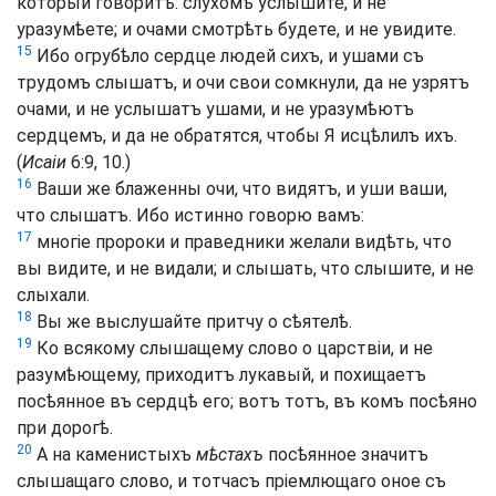
который говоритъ: слухомъ услышите, и не
уразумѣете; и очами смотрѣть будете, и не увидите.
15
Ибо огрубѣло сердце людей сихъ, и ушами съ
трудомъ слышатъ, и очи свои сомкнули, да не узрятъ
очами, и не услышатъ ушами, и не уразумѣютъ
сердцемъ, и да не обратятся, чтобы Я исцѣлилъ ихъ.
(
Исаіи
6:9, 10.)
16
Ваши же блаженны очи, что видятъ, и уши ваши,
что слышатъ. Ибо истинно говорю вамъ:
17
многіе пророки и праведники желали видѣть, что
вы видите, и не видали; и слышать, что слышите, и не
слыхали.
18
Вы же выслушайте притчу о сѣятелѣ.
19
Ко всякому слышащему слово о царствіи, и не
разумѣющему, приходитъ лукавый, и похищаетъ
посѣянное въ сердцѣ его; вотъ тотъ, въ комъ посѣяно
при дорогѣ.
20
А на каменистыхъ
мѣстахъ
посѣянное значитъ
слышащаго слово, и тотчасъ пріемлющаго оное съ