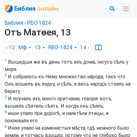
Библия
онлайн
Библия
›
РБО 1824
Отъ Матѳея, 13
‹ 12
Мф
13
RBO-1824
14
›
1
Вышедши же въ день тотъ изъ дома, Іисусъ сѣлъ у
моря.
2
И собралось къ Нему множество народа, такъ что
Онъ вошелъ въ лодку, и сѣлъ; а весь народъ стоялъ на
берегу.
3
И поучалъ ихъ много притчами, говоря: вотъ,
вышелъ сѣятель сѣять. И когда онъ сѣялъ;
4
иное упало при дорогѣ, и налетѣли птицы, и
поклевали его.
5
Иное упало на каменистыя
мѣста
, гдѣ немного было
земли, и тотчасъ взошло; потому что не глубоко было