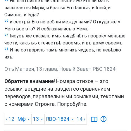
Не плотниковъ ли Онъ сынъ? Не Его ли мать
называется Марія, и братья Его Іаковъ, и Іосій, и
Симонъ, и Іуда?
56
и сестры Его не всѣ ли между нами? Откуда же у
Него все это? И соблазнялись о Немъ.
57
Іисусъ же сказалъ имъ:
нигдѣ
нѣтъ пророку меньше
чести, какъ въ отечествѣ своемъ, и въ дому своемъ.
58
И не сотворилъ тамъ многихъ чудесъ, по невѣрію
ихъ.
Отъ Матѳея, 13 глава. Новый Завет РБО 1824
Обратите внимание
! Номера стихов — это
ссылки, ведущие на раздел со сравнением
переводов, параллельными ссылками, текстами
с номерами Стронга. Попробуйте.
‹ 12
Мф
13
RBO-1824
14
›