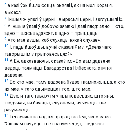
6
а калі ўзыйшло сонца, зьвялі і, як ня мелі кораня,
высахлі.
7
Іншыя ж упалі ў церні, і вырасьлі церні, і заглушылі іх.
8
А іншыя ўпалі ў добрую зямлю і далі плод: адно — сто,
адно — шэсьцьдзясят, а адно — трыццаць.
9
Хто мае вушы, каб слухаць, няхай слухае».
10
І, падыйшоўшы, вучні сказалі Яму: «Дзеля чаго
гаворыш ім у прыповесьцях?»
11
А Ён, адказваючы, сказаў ім: «Бо вам дадзена
ведаць таямніцы Валадарства Нябеснага, а ім ня
дадзена.
12
Бо хто мае, таму дадзена будзе і памножыцца, а хто
ня мае, у таго адымецца і тое, што мае.
13
Дзеля таго гавару ім у прыповесьцях, што яны,
гледзячы, ня бачаць і, слухаючы, ня чуюць, і не
разумеюць.
14
І спаўняецца над імі прароцтва Ісаі, якое кажа:
“Слыхам пачуеце, і не зразумееце, і, гледзячы,