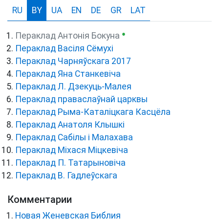
RU
BY
UA
EN
DE
GR
LAT
●
Пераклад Антонія Бокуна
Пераклад Васіля Сёмухі
Пераклад Чарняўскага 2017
Пераклад Яна Станкевіча
Пераклад Л. Дзекуць-Малея
Пераклад праваслаўнай царквы
Пераклад Рыма-Каталіцкага Касцёла
Пераклад Анатоля Клышкi
Пераклад Сабілы і Малахава
Пераклад Міхася Міцкевіча
Пераклад П. Татарыновіча
Пераклад В. Гадлеўскага
Комментарии
Новая Женевская Библия