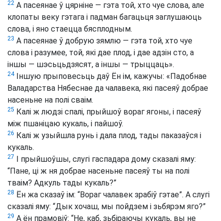
22
А пасеянае ў цярніне — гэта той, хто чуе слова, але
клопаты веку гэтага і падман багацьця заглушаюць
слова, і яно стаецца бясплодным.
23
А пасеянае ў добрую зямлю — гэта той, хто чуе
слова і разумее, той, які дае плод, і дае адзін сто, а
іншы — шэсьцьдзясят, а іншы — трыццаць».
24
Іншую прыповесьць даў Ён ім, кажучы: «Падобнае
Валадарства Нябеснае да чалавека, які пасеяў добрае
насеньне на полі сваім.
25
Калі ж людзі спалі, прыйшоў вораг ягоны, і пасеяў
між пшаніцаю кукаль, і пайшоў.
26
Калі ж узыйшла рунь і дала плод, тады паказаўся і
кукаль.
27
І прыйшоўшы, слугі гаспадара дому сказалі яму:
“Пане, ці ж ня добрае насеньне пасеяў ты на полі
тваім? Адкуль тады кукаль?”
28
Ён жа сказаў ім: “Вораг чалавек зрабіў гэтае”. А слугі
сказалі яму: “Дык хочаш, мы пойдзем і зьбярэм яго?”
29
А ён прамовіў: “Не, каб, зьбіраючы кукаль, вы не