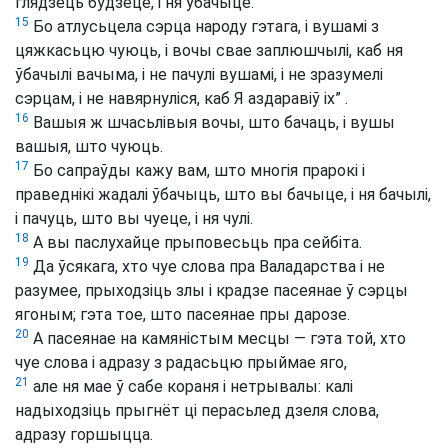
глядзець будзеце, і ня ўбачыце.
15
Бо атлусьцела сэрца народу гэтага, і вушамі з
цяжкасьцю чуюць, і вочы свае заплюшчылі, каб ня
ўбачылі вачыма, і не пачулі вушамі, і не зразумелі
сэрцам, і не навярнуліся, каб Я аздаравіў іх” .
16
Вашыя ж шчасьлівыя вочы, што бачаць, і вушы
вашыя, што чуюць.
17
Бо сапраўды кажу вам, што многія прарокі і
праведнікі жадалі ўбачыць, што вы бачыце, і ня бачылі,
і пачуць, што вы чуеце, і ня чулі.
18
А вы паслухайце прыповесьць пра сейбіта.
19
Да ўсякага, хто чуе слова пра Валадарства і не
разумее, прыходзіць злы і крадзе пасеянае ў сэрцы
ягоным; гэта тое, што пасеянае пры дарозе.
20
А пасеянае на камяністым месцы — гэта той, хто
чуе слова і адразу з радасьцю прыймае яго,
21
але ня мае ў сабе кораня і нетрывалы: калі
надыходзіць прыгнёт ці перасьлед дзеля слова,
адразу горшыцца.