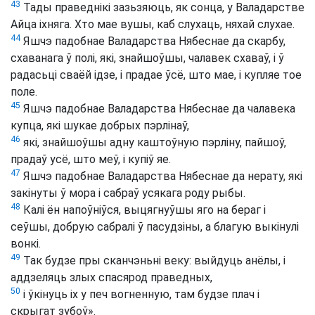
43
Тады праведнікі зазьзяюць, як сонца, у Валадарстве
Айца іхняга. Хто мае вушы, каб слухаць, няхай слухае.
44
Яшчэ падобнае Валадарства Нябеснае да скарбу,
схаванага ў полі, які, знайшоўшы, чалавек схаваў, і ў
радасьці сваёй ідзе, і прадае ўсё, што мае, і купляе тое
поле.
45
Яшчэ падобнае Валадарства Нябеснае да чалавека
купца, які шукае добрых пэрлінаў,
46
які, знайшоўшы адну каштоўную пэрліну, пайшоў,
прадаў усё, што меў, і купіў яе.
47
Яшчэ падобнае Валадарства Нябеснае да нерату, які
закінуты ў мора і сабраў усякага роду рыбы.
48
Калі ён напоўніўся, выцягнуўшы яго на бераг і
сеўшы, добрую сабралі ў пасудзіны, а благую выкінулі
вонкі.
49
Так будзе пры сканчэньні веку: выйдуць анёлы, і
аддзеляць злых спасярод праведных,
50
і ўкінуць іх у печ вогненную, там будзе плач і
скрыгат зубоў».