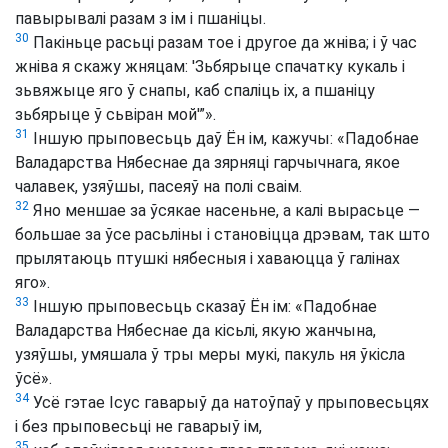
павырывалі разам з ім і пшаніцы.
30
Пакіньце расьці разам тое і другое да жніва; і ў час
жніва я скажу жняцам: 'Зьбярыце спачатку кукаль і
зьвяжыце яго ў снапы, каб спаліць іх, а пшаніцу
зьбярыце ў сьвіран мой'”».
31
Іншую прыповесьць даў Ён ім, кажучы: «Падобнае
Валадарства Нябеснае да зярняці гарчычнага, якое
чалавек, узяўшы, пасеяў на полі сваім.
32
Яно меншае за ўсякае насеньне, а калі вырасьце —
большае за ўсе расьліны і становіцца дрэвам, так што
прылятаюць птушкі нябесныя і хаваюцца ў галінах
яго».
33
Іншую прыповесьць сказаў Ён ім: «Падобнае
Валадарства Нябеснае да кісьлі, якую жанчына,
узяўшы, умяшала ў тры меры мукі, пакуль ня ўкісла
ўсё».
34
Усё гэтае Ісус гаварыў да натоўпаў у прыповесьцях
і без прыповесьці не гаварыў ім,
35