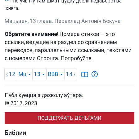
І не ўчыніў там шмат цудаў дзеля недаверства
іхняга.
Мацьвея, 13 глава. Пераклад Антонія Бокуна
Обратите внимание
! Номера стихов — это
ссылки, ведущие на раздел со сравнением
переводов, параллельными ссылками, текстами
с номерами Стронга. Попробуйте.
‹ 12
Мц
13
BBB
14
›
Публікуецца з дазволу аўтара.
© 2017, 2023
ПОДДЕРЖАТЬ ДЕНЬГАМИ
Библии