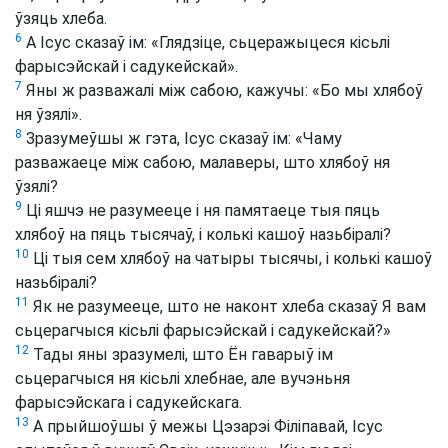
ўзяць хлеба.
6
А Ісус сказаў ім: «Глядзіце, сьцеражыцеся кісьлі
фарысэйскай і садукейскай».
7
Яны ж разважалі між сабою, кажучы: «Бо мы хлябоў
ня ўзялі».
8
Зразумеўшы ж гэта, Ісус сказаў ім: «Чаму
разважаеце між сабою, малаверы, што хлябоў ня
ўзялі?
9
Ці яшчэ не разумееце і ня памятаеце тыя пяць
хлябоў на пяць тысячаў, і колькі кашоў назьбіралі?
10
Ці тыя сем хлябоў на чатыры тысячы, і колькі кашоў
назьбіралі?
11
Як не разумееце, што не наконт хлеба сказаў Я вам
сьцерагчыся кісьлі фарысэйскай і садукейскай?»
12
Тады яны зразумелі, што Ён гаварыў ім
сьцерагчыся ня кісьлі хлебнае, але вучэньня
фарысэйскага і садукейскага.
13
А прыйшоўшы ў межы Цэзарэі Філіпавай, Ісус