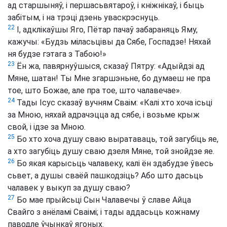
ад старшыняў, і першасьвятароў, і кніжнікаў, і быць
забітым, і на трэці дзень уваскрэснуць.
22
І, адклікаўшы Яго, Пётар пачаў забараняць Яму,
кажучы: «Будзь міласьцівы да Сябе, Госпадзе! Няхай
ня будзе гэтага з Табою!»
23
Ён жа, павярнуўшыся, сказаў Пятру: «Адыйдзі ад
Мяне, шатан! Ты Мне згаршэньне, бо думаеш не пра
тое, што Божае, але пра тое, што чалавечае».
24
Тады Ісус сказаў вучням Сваім: «Калі хто хоча ісьці
за Мною, няхай адрачэцца ад сябе, і возьме крыж
свой, і ідзе за Мною.
25
Бо хто хоча душу сваю выратаваць, той загубіць яе,
а хто загубіць душу сваю дзеля Мяне, той знойдзе яе.
26
Бо якая карысьць чалавеку, калі ён здабудзе ўвесь
сьвет, а душы сваёй пашкодзіць? Або што дасьць
чалавек у выкуп за душу сваю?
27
Бо мае прыйсьці Сын Чалавечы ў славе Айца
Свайго з анёламі Сваімі; і тады аддасьць кожнаму
паводле ўчынкаў ягоных.