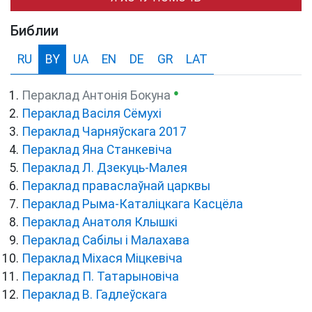
Библии
RU
BY
UA
EN
DE
GR
LAT
●
Пераклад Антонія Бокуна
Пераклад Васіля Сёмухі
Пераклад Чарняўскага 2017
Пераклад Яна Станкевіча
Пераклад Л. Дзекуць-Малея
Пераклад праваслаўнай царквы
Пераклад Рыма-Каталіцкага Касцёла
Пераклад Анатоля Клышкi
Пераклад Сабілы і Малахава
Пераклад Міхася Міцкевіча
Пераклад П. Татарыновіча
Пераклад В. Гадлеўскага