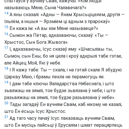
спытаўся ў вучняў Сваіх, кажучы: «Кім людзі
называюць Мяне, Сына Чалавечага?»
14
А яны сказалі: «Адны — Янам Хрысьціцелем, другія —
Ільлём, а іншыя — Ярэміем ці адным з прарокаў».
15
Ён кажа ім: «А вы кім Мяне называеце?»
16
Сымон жа Пётар, адказваючы, сказаў: «Ты —
Хрыстос, Сын Бога Жывога».
17
І, адказваючы, Ісус сказаў яму: «Шчасьлівы ты,
Сымон, сын Ёны, бо ня цела і кроў адкрылі табе гэтае,
але Айцец Мой, Які ў небе.
18
І Я кажу табе: Ты — скала, і на гэтай скале Я збудую
Царкву Маю, і брамы пекла не перамогуць яе.
19
І дам табе ключы Валадарства Нябеснага, і што
зьвяжаш на зямлі, тое будзе зьвязана ў небе; і што
разьвяжаш на зямлі, тое будзе разьвязана ў небе».
20
Тады загадаў Ён вучням Сваім, каб нікому не казалі,
што Ён ёсьць Ісус Хрыстос.
21
Ад таго часу пачаў Ісус паказваць вучням Сваім,
што Ён мусіць пайсьці ў Ерусалім і шмат перацярпець