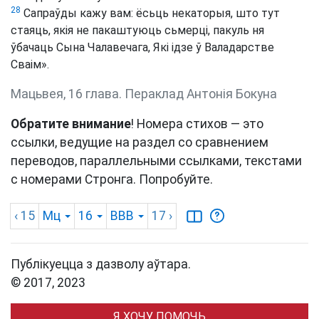
28
Сапраўды кажу вам: ёсьць некаторыя, што тут
стаяць, якія не пакаштуюць сьмерці, пакуль ня
ўбачаць Сына Чалавечага, Які ідзе ў Валадарстве
Сваім».
Мацьвея, 16 глава. Пераклад Антонія Бокуна
Обратите внимание
! Номера стихов — это
ссылки, ведущие на раздел со сравнением
переводов, параллельными ссылками, текстами
с номерами Стронга. Попробуйте.
‹ 15
Мц
16
BBB
17
›
Публікуецца з дазволу аўтара.
© 2017, 2023
Я ХОЧУ ПОМОЧЬ