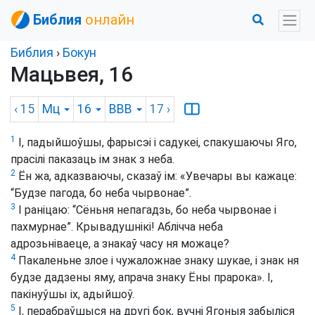
Библия
онлайн
Библия
›
Бокун
Мацьвея, 16
‹ 15
Мц
16
BBB
17
›
1
І, падыйшоўшы, фарысэі і садукеі, спакушаючы Яго,
прасілі паказаць ім знак з неба.
2
Ён жа, адказваючы, сказаў ім: «Увечары вы кажаце:
“Будзе пагода, бо неба чырвонае”.
3
І раніцаю: “Сёньня непагадзь, бо неба чырвонае і
пахмурнае”. Крывадушнікі! Аблічча неба
адрозьніваеце, а знакаў часу ня можаце?
4
Пакаленьне злое і чужаложнае знаку шукае, і знак ня
будзе дадзены яму, апрача знаку Ёны прарока». І,
пакінуўшы іх, адыйшоў.
5
І, перабраўшыся на другі бок, вучні Ягоныя забыліся