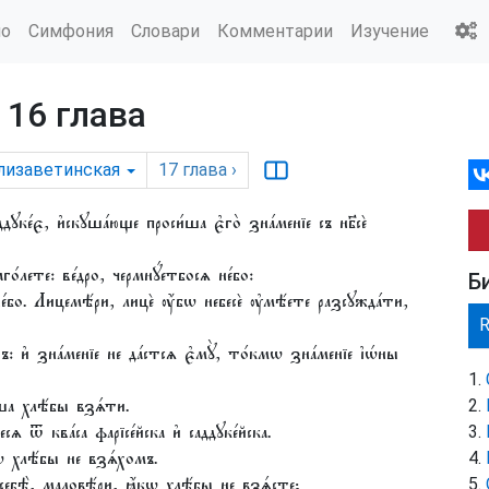
ио
Симфония
Словари
Комментарии
Изучение
 16 глава
лизаветинская
17
глава
›
дꙋке́є, и҆скꙋша́юще проси́ша є҆го̀ зна́менїе съ нб҃сѐ
о́лете: ве́дро, чермнꙋ́етбосѧ не́бо:
Б
не́бо. Лицемѣ́ри, лицѐ ᲂу҆́бѡ небесѐ ᲂу҆мѣ́ете разсꙋжда́ти,
: и҆ зна́менїе не да́стсѧ є҆мꙋ̀, то́кмѡ зна́менїе і҆ѡ́ны
́ша хлѣ́бы взѧ́ти.
есѧ ѿ ква́са фарїсе́йска и҆ саддꙋке́йска.
ѡ хлѣ́бы не взѧ́хомъ.
себѣ̀, маловѣ́ри, ꙗ҆́кѡ хлѣ́бы не взѧ́сте;