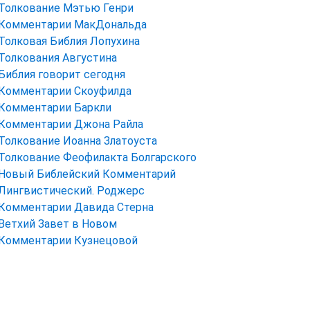
Толкование Мэтью Генри
Комментарии МакДональда
Толковая Библия Лопухина
Толкования Августина
Библия говорит сегодня
Комментарии Скоуфилда
Комментарии Баркли
Комментарии Джона Райла
Толкование Иоанна Златоуста
Толкование Феофилакта Болгарского
Новый Библейский Комментарий
Лингвистический. Роджерс
Комментарии Давида Стерна
Ветхий Завет в Новом
Комментарии Кузнецовой