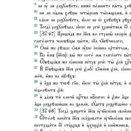
9
не ᲂу҆̀ ли разꙋмѣ́ете, нижѐ по́мните пѧ́ть хл
10
ни ли се́дмь хлѣ́бы четы́ремъ ты́сѧщамъ, и҆ 
11
ка́кѡ не разꙋмѣ́ете, ꙗ҆́кѡ не ѡ҆ хлѣ́бѣхъ рѣ́хъ 
12
Тогда̀ разꙋмѣ́ша, ꙗ҆́кѡ не речѐ храни́тисѧ ѿ ква́
13
[Заⷱ҇ 67] Прише́дъ же і҆и҃съ во страны̑ кесарі́и 
глаго́лютъ человѣ́цы бы́ти, сн҃а чл҃вѣ́ческаго;
14
Ѻ҆ни́ же рѣ́ша: ѻ҆́ви ᲂу҆́бѡ і҆ѡа́нна крⷭти́телѧ, и҆
15
Гл҃а и҆̀мъ (і҆и҃съ): вы́ же кого́ мѧ глаго́лете бы́
16
Ѿвѣща́въ же сі́мѡнъ пе́тръ речѐ: ты̀ є҆сѝ хрⷭ҇то
17
И҆ ѿвѣща́въ і҆и҃съ речѐ є҆мꙋ̀: бл҃же́нъ є҆сѝ, сі́мѡ
мо́й, и҆́же на нб҃сѣ́хъ:
18
и҆ а҆́зъ же тебѣ̀ гл҃ю, ꙗ҆́кѡ ты̀ є҆сѝ пе́тръ, и҆ 
ѡ҆долѣ́ютъ є҆́й:
19
и҆ да́мъ тѝ ключи̑ црⷭ҇тва нбⷭ҇нагѡ: и҆ є҆́же а҆́щ
а҆́ще разрѣши́ши на землѝ, бꙋ́детъ разрѣше́но на
20
[Заⷱ҇ 68] Тогда̀ запретѝ і҆и҃съ ᲂу҆чн҃кѡ́мъ свои̑мъ,
21
Ѿто́лѣ нача́тъ і҆и҃съ ска́зовати ᲂу҆чн҃кѡ́мъ свои̑
пострада́ти ѿ ста́рєцъ и҆ а҆рхїерє́й и҆ кни̑жникъ, и
22