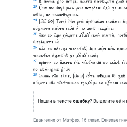
И҆ пое́мь є҆го̀ пе́тръ, нача́тъ прерѣца́ти є҆мꙋ̀ гл
23
Ѻ҆́нъ же ѡ҆бра́щьсѧ речѐ петро́ви: и҆дѝ за мно́ю
бж҃їѧ, но человѣ́чєскаѧ.
24
[Заⷱ҇ 69] Тогда̀ і҆и҃съ речѐ ᲂу҆чн҃кѡ́мъ свои̑мъ:
во́зметъ кре́стъ сво́й и҆ по мнѣ̀ грѧде́тъ:
25
и҆́же бо а҆́ще хо́щетъ дꙋ́шꙋ свою̀ спастѝ, погꙋби́
ѡ҆брѧ́щетъ ю҆̀:
26
ка́ѧ бо по́льза человѣ́кꙋ, а҆́ще мі́ръ ве́сь пр
человѣ́къ и҆змѣ́нꙋ за дꙋ́шꙋ свою̀;
27
прїити́ бо и҆́мать сн҃ъ чл҃вѣ́ческїй во сла́вѣ ѻ҆ц
по дѣѧ́нїємъ є҆гѡ̀:
28
а҆ми́нь гл҃ю ва́мъ, (ꙗ҆́кѡ) сꙋ́ть нѣ́цыи ѿ здѣ̀
ви́дѧтъ сн҃а чл҃вѣ́ческаго грѧдꙋ́ща во црⷭ҇твїи свое
Нашли в тексте
ошибку
? Выделите её и
Евангелие от Матфея, 16 глава. Елизавети