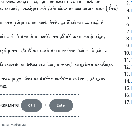
аго́лѧ: млⷭ҇рдъ ты̀, гдⷭ҇и: не и҆́мать бы́ти тебѣ̀ сїѐ.
, сатано̀, собла́знъ мѝ є҆сѝ: ꙗ҆́кѡ не мы́слиши ꙗ҆̀же (сꙋ́ть)
 а҆́ще кто̀ хо́щетъ по мнѣ̀ и҆тѝ, да ѿве́ржетсѧ себє̀ и҆
тъ ю҆̀: и҆ и҆́же а҆́ще погꙋби́тъ дꙋ́шꙋ свою̀ менє̀ ра́ди,
иѡбрѧ́щетъ, дꙋ́шꙋ же свою̀ ѡ҆тщети́тъ; и҆лѝ что̀ да́стъ
҃а̀ своегѡ̀ со а҆́гг҃лы свои́ми, и҆ тогда̀ возда́стъ комꙋ́ждо
 стоѧ́щихъ, и҆̀же не и҆́мꙋтъ вкꙋси́ти сме́рти, до́ндеже
́мъ.
 нажмите:
+
Ctrl
Enter
нская Библия