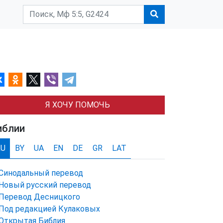
Я ХОЧУ ПОМОЧЬ
иблии
RU
BY
UA
EN
DE
GR
LAT
Синодальный перевод
Новый русский перевод
Перевод Десницкого
Под редакцией Кулаковых
Открытая Библия