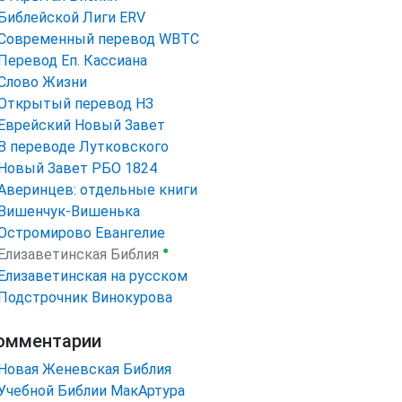
Библейской Лиги ERV
Cовременный перевод WBTC
Перевод Еп. Кассиана
Слово Жизни
Открытый перевод НЗ
Еврейский Новый Завет
В переводе Лутковского
Новый Завет РБО 1824
Аверинцев: отдельные книги
Вишенчук-Вишенька
Остромирово Евангелие
●
Елизаветинская Библия
Елизаветинская на русском
Подстрочник Винокурова
омментарии
Новая Женевская Библия
Учебной Библии МакАртура