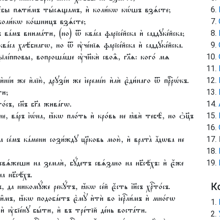
ѣ́бы пѧти́мъ ты́сѧщамъ, и҆ коли́кѡ кѡ́шъ взѧ́сте;
коли́кѡ ко́шницъ взѧ́сте;
ва́мъ внима́ти, (но) ѿ ква́са фарїсе́йска и҆ саддꙋке́йска;
са хлѣ́бнагѡ, но ѿ ᲂу҆че́нїѧ фарїсе́йска и҆ саддꙋке́йска.
фїлі́пповы, вопроша́ше ᲂу҆чн҃кѝ своѧ̑, гл҃ѧ: кого́ мѧ
ні́и же и҆лїю̀, дрꙋзі́и же і҆еремі́ю и҆лѝ є҆ди́наго ѿ прⷪ҇рѡ́къ.
ти;
́съ, сн҃ъ бг҃а жива́гѡ.
не, ва́ръ і҆ѡ́на, ꙗ҆́кѡ пло́ть и҆ кро́вь не ꙗ҆вѝ тебѣ̀, но ѻ҆ц҃ъ
на се́мъ ка́мени сози́ждꙋ цр҃ковь мою̀, и҆ врата̀ а҆́дѡва не
е свѧ́жеши на землѝ, бꙋ́детъ свѧ́зано на нб҃сѣ́хъ: и҆ є҆́же
 нб҃сѣ́хъ.
 да никомꙋ́же рекꙋ́тъ, ꙗ҆́кѡ се́й є҆́сть і҆и҃съ хрⷭ҇то́съ.
К
мъ, ꙗ҆́кѡ подоба́етъ є҆мꙋ̀ и҆тѝ во і҆ерⷭ҇ли́мъ и҆ мно́гѡ
҆ ᲂу҆бїе́нꙋ бы́ти, и҆ въ тре́тїй де́нь воста́ти.