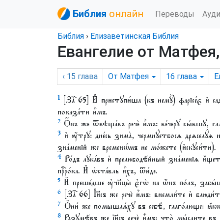
Библия
онлайн
Переводы
Ауд
Библия
›
Елизаветинская Библия
Евангелие от Матфея,
‹ 15
глава
От Матфея
16
глава
Е
1
[Заⷱ҇ 65] И҆ пристꙋпи́ша (къ немꙋ̀) фарїсе́є и҆ сад
показа́ти и҆̀мъ.
2
Ѻ҆́нъ же ѿвѣща́въ речѐ и҆̀мъ: ве́черꙋ бы́вшꙋ, глаг
3
и҆ ᲂу҆́трꙋ: дне́сь зима̀, чермнꙋ́етбосѧ дрѧселꙋ́ѧ 
зна́менїй же временѡ́мъ не мо́жете (и҆скꙋси́ти).
4
Ро́дъ лꙋка́въ и҆ прелюбодѣ́йный зна́менїѧ и҆́щетъ
прⷪ҇ро́ка. И҆ ѡ҆ста́вль и҆̀хъ, ѿи́де.
5
И҆ преше́дше ᲂу҆чн҃цы̀ є҆гѡ̀ на ѡ҆́нъ по́лъ, забы
6
[Заⷱ҇ 66] І҆и҃съ же речѐ и҆̀мъ: внемли́те и҆ блюди́т
7
Ѻ҆ни́ же помышлѧ́хꙋ въ себѣ̀, глаго́люще: ꙗ҆́к
8
Разꙋмѣ́въ же і҆и҃съ речѐ и҆̀мъ: что̀ мы́слите въ 