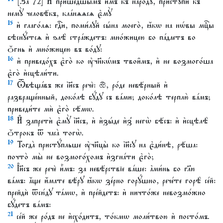
[Заⷱ҇ 72] И҆ прише́дшымъ и҆̀мъ къ наро́дꙋ, пристꙋпѝ къ
немꙋ̀ человѣ́къ, кла́нѧѧсѧ є҆мꙋ̀
15
и҆ глаго́лѧ: гдⷭ҇и, поми́лꙋй сы́на моего̀, ꙗ҆́кѡ на нѡ́вы мцⷭ҇ы
бѣснꙋ́етсѧ и҆ ѕлѣ̀ стра́ждетъ: мно́жицею бо па́даетъ во
ѻ҆́гнь и҆ мно́жицею въ во́дꙋ:
16
и҆ приведо́хъ є҆го̀ ко ᲂу҆чн҃кѡ́мъ твои̑мъ, и҆ не возмого́ша
є҆го̀ и҆сцѣли́ти.
17
Ѿвѣща́въ же і҆и҃съ речѐ: ѽ, ро́де невѣ́рный и҆
развраще́нный, доко́лѣ бꙋ́дꙋ съ ва́ми; доко́лѣ терплю̀ ва́мъ;
приведи́те мѝ є҆го̀ сѣ́мѡ.
18
И҆ запретѝ є҆мꙋ̀ і҆и҃съ, и҆ и҆зы́де и҆з̾ негѡ̀ бѣ́съ: и҆ и҆сцѣлѣ̀
ѻ҆́трокъ ѿ часа̀ тогѡ̀.
19
Тогда̀ пристꙋ́пльше ᲂу҆чн҃цы̀ ко і҆и҃сꙋ на є҆ди́нѣ, рѣ́ша:
почто̀ мы̀ не возмого́хомъ и҆згна́ти є҆го̀;
20
І҆и҃съ же речѐ и҆̀мъ: за невѣ́рствїе ва́ше: а҆ми́нь бо гл҃ю
ва́мъ: а҆́ще и҆́мате вѣ́рꙋ ꙗ҆́кѡ зе́рно горꙋ́шно, рече́те горѣ̀ се́й:
прейдѝ ѿсю́дꙋ та́мѡ, и҆ пре́йдетъ: и҆ ничто́же невозмо́жно
бꙋ́детъ ва́мъ:
21
се́й же ро́дъ не и҆схо́дитъ, то́кмѡ моли́твою и҆ посто́мъ.