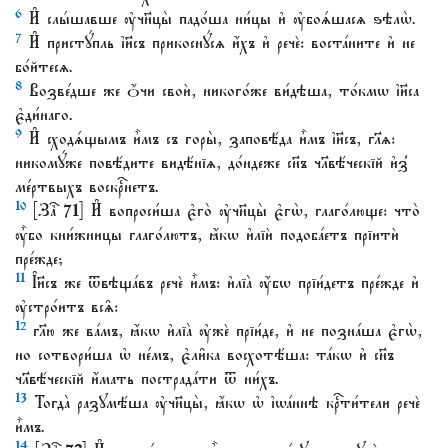
6
И҆ слы́шавше ᲂу҆чн҃цы̀ падо́ша ни́цы и҆ ᲂу҆боѧ́шасѧ ѕѣлѡ̀.
7
И҆ пристꙋ́пль і҆и҃съ прикоснꙋ́сѧ и҆́хъ и҆ речѐ: воста́ните и҆ не
бо́йтесѧ.
8
Возве́дше же ѻ҆́чи своѝ, никого́же ви́дѣша, то́кмѡ і҆и҃са
є҆ди́наго.
9
И҆ сходѧ́щымъ и҆̀мъ съ горы̀, заповѣ́да и҆̀мъ і҆и҃съ, гл҃ѧ:
никомꙋ́же повѣ́дите видѣ́нїѧ, до́ндеже сн҃ъ чл҃вѣ́ческїй и҆з̾
ме́ртвыхъ воскрⷭ҇нетъ.
10
[Заⷱ҇ 71] И҆ вопроси́ша є҆го̀ ᲂу҆чн҃цы̀ є҆гѡ̀, глаго́люще: что̀
ᲂу҆̀бо кни́жницы глаго́лютъ, ꙗ҆́кѡ и҆лїѝ подоба́етъ прїитѝ
пре́жде;
11
І҆и҃съ же ѿвѣща́въ речѐ и҆̀мъ: и҆лїа̀ ᲂу҆́бѡ прїи́детъ пре́жде и҆
ᲂу҆стро́итъ всѧ̑:
12
гл҃ю же ва́мъ, ꙗ҆́кѡ и҆лїа̀ ᲂу҆жѐ прїи́де, и҆ не позна́ша є҆гѡ̀,
но сотвори́ша ѡ҆ не́мъ, є҆ли̑ка восхотѣ́ша: та́кѡ и҆ сн҃ъ
чл҃вѣ́ческїй и҆́мать пострада́ти ѿ ни́хъ.
13
Тогда̀ разꙋмѣ́ша ᲂу҆чн҃цы̀, ꙗ҆́кѡ ѡ҆ і҆ѡа́ннѣ крⷭ҇ти́тели речѐ
и҆̀мъ.
14