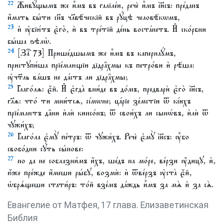
22
Живꙋ́щымъ же и҆̀мъ въ галїле́и, речѐ и҆̀мъ і҆и҃съ: пре́данъ
и҆́мать бы́ти сн҃ъ чл҃вѣ́ческїй въ рꙋ́цѣ человѣ́кѡмъ,
23
и҆ ᲂу҆бїю́тъ є҆го̀, и҆ въ тре́тїй де́нь воста́нетъ. И҆ ско́рбни
бы́ша ѕѣлѡ̀.
24
[Заⷱ҇ 73] Прише́дшымъ же и҆̀мъ въ капернаꙋ́мъ,
пристꙋпи́ша прїе́млющїи дїдра̑хмы къ петро́ви и҆ рѣ́ша:
ᲂу҆чт҃ль ва́шъ не да́стъ ли дїдра̑хмы;
25
Глаго́лѧ: є҆́й. И҆ є҆гда̀ вни́де въ до́мъ, предварѝ є҆го̀ і҆и҃съ,
гл҃ѧ: что́ ти мни́тсѧ, сі́мѡне; ца́рїе зе́мстїи ѿ кі́ихъ
прїе́млютъ да̑ни и҆лѝ кинсо́нъ; ѿ свои́хъ ли сынѡ́въ, и҆лѝ ѿ
чꙋжи́хъ;
26
Глаго́ла є҆мꙋ̀ пе́тръ: ѿ чꙋжи́хъ. Речѐ є҆мꙋ̀ і҆и҃съ: ᲂу҆̀бо
свобо́дни сꙋ́ть сы́нове:
27
но да не соблазни́мъ и҆́хъ, ше́дъ на мо́ре, ве́рзи ᲂу҆́дицꙋ, и҆,
ю҆́же пре́жде и҆́меши ры́бꙋ, возмѝ: и҆ ѿве́рзъ ᲂу҆ста̀ є҆́й,
ѡ҆брѧ́щеши стати́ръ: то́й взе́мъ да́ждь и҆̀мъ за мѧ̀ и҆ за сѧ̀.
Евангелие от Матфея, 17 глава. Елизаветинская
Библия