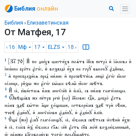
Библия
онлайн
Библия
›
Елизаветинская
От Матфея, 17
‹ 16
Мф
17
ELZS
18
›
1
[Заⷱ҇ 70] И҆ по дне́хъ шести́хъ поѧ́тъ і҆и҃съ петра̀ и҆ і҆а́кѡва и҆
і҆ѡа́нна бра́та є҆гѡ̀, и҆ возведѐ и҆̀хъ на горꙋ̀ высокꙋ̀ є҆ди̑ны,
2
и҆ преѡбрази́сѧ пред̾ ни́ми: и҆ просвѣти́сѧ лицѐ є҆гѡ̀ ꙗ҆́кѡ
со́лнце, ри̑зы же є҆гѡ̀ бы́ша бѣлы̑ ꙗ҆́кѡ свѣ́тъ.
3
И҆ сѐ, ꙗ҆ви́стасѧ и҆̀мъ мѡѷсе́й и҆ и҆лїа̀, съ ни́мъ глагѡ́люща.
4
Ѿвѣща́въ же пе́тръ речѐ (ко) і҆и҃сови: гдⷭ҇и, добро̀ є҆́сть
на́мъ здѣ̀ бы́ти: а҆́ще хо́щеши, сотвори́мъ здѣ̀ трѝ сѣ̑ни,
тебѣ̀ є҆ди́нꙋ, и҆ мѡѷсе́ови є҆ди́нꙋ, и҆ є҆ди́нꙋ и҆лїѝ.
5
Є҆ще́ (же) є҆мꙋ̀ глаго́лющꙋ, сѐ, ѡ҆́блакъ свѣ́телъ ѡ҆сѣнѝ и҆̀хъ:
и҆ сѐ, гла́съ и҆з̾ ѡ҆́блака гл҃ѧ: се́й є҆́сть сн҃ъ мо́й возлю́бленный,
ѡ҆ не́мже бл҃говоли́хъ: тогѡ̀ послꙋ́шайте.