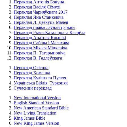
Пераклад Антонія Бокуна
Пераклад Васіля Сёмухі
Пераклад Чарняўскага 2017
Пераклад Яна Станкевіча
Пераклад Л. Дзекуць-Малея
Пераклад праваслаўнай царквы
Пераклад Рыма-Каталіцкага Касцёла
Пераклад Анатоля Клышкi
Пераклад Сабілы і Малахава
Пераклад Міхася Міцкевіча
Пераклад П. Татарыновіча
Пераклад В. Гадлеўскага
Переклад Огієнка
Переклад Хоменка
Переклад Куліша та Пулюя
Українська Біблія. Турконяк
Сучасний переклад
New International Version
English Standard Version
New American Standard Bible
New Living Translation
King James Bible
New King James Version