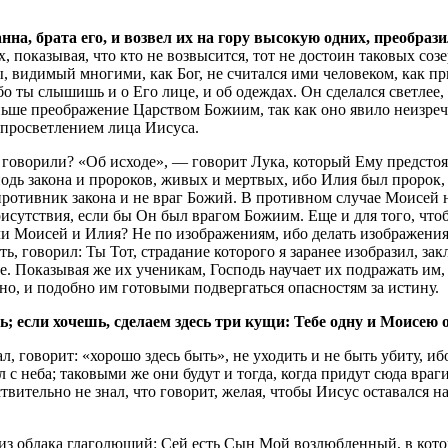
на, брата его, и возвел их на гору высокую одних, преобрази
 показывая, что кто не возвысится, тот не достоин таковых соз
, видимый многими, как Бог, не считался ими человеком, как п
ибо ты слышишь и о Его лице, и об одеждах. Он сделался светлее,
аньше преображение Царством Божиим, так как оно явило неизре
 просветлением лица Иисуса.
говорили? «Об исходе», — говорит Лука, который Ему предстоял
одь закона и пророков, живых и мертвых, ибо Илия был пророк,
противник закона и не враг Божий. В противном случае Моисей не
присутствия, если бы Он был врагом Божиим. Еще и для того, чт
ли Моисей и Илия? Не по изображениям, ибо делать изображения
, говорил: Ты Тот, страдание которого я заранее изобразил, зак
лее. Показывая же их ученикам, Господь научает их подражать и
, и подобно им готовыми подвергаться опасностям за истину.
; если хочешь, сделаем здесь три кущи: Тебе одну и Моисею о
л, говорит: «хорошо здесь быть», не уходить и не быть убиту, 
 неба; таковыми же они будут и тогда, когда придут сюда враги
вительно не знал, что говорит, желая, чтобы Иисус оставался на 
лас из облака глаголющий: Сей есть Сын Мой возлюбленный, в кот