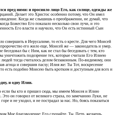
лся пред ними: и просияло лицо Его, как солнце, одежды же
ерцаний. Делает это Христос особенно потому, что Он имел
ривидение. Когда же слышишь о преображении, не думай, что
 когда Божество Его показало несколько свои лучи, и это
ченность Его власти и научило, что Он есть истинный Сын
о совершить в Иерусалиме, то есть о кресте. Для чего Моисей
 пророчество его жило еще, Моисей же — законодатель и умер.
 беседовал бы с Ним, как не стал бы беседовать с тем, кто
обы уничтожить подозрение тех, которые считали Его Илиею
 людей тогда считалось делом беззаконным. По-видимому, они
лав агнца и совершив пасху; Илия же: Ты Тот, воскресение
м, то есть подобно Моисею быть кротким и доступным для всех и
дну, и одну Илии.
ибо если бы кто и пришел сюда, мы имеем Моисея и Илию
. Это он говорил от великого страха, по замечанию Луки, не
горе и не уходил, и не пострадал за нас. Но, боясь показаться
ором Мое благоволение; Его слушайте. Ты, Петр, желаешь,