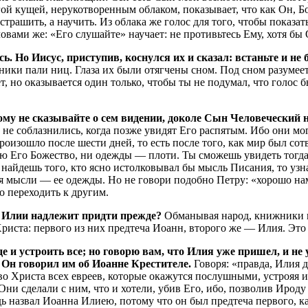
 кущей, нерукотворенным облаком, показывает, что как Он, Бог,
 устрашить, а научить. Из облака же голос для того, чтобы показ
овами же: «Его слушайте» научает: не противьтесь Ему, хотя бы
 Но Иисус, приступив, коснулся их и сказал: встаньте и не б
ники пали ниц. Глаза их были отягчены сном. Под сном разумеетс
, но оказывается один только, чтобы ты не подумал, что голос 
кому не сказывайте о сем видении, доколе Сын Человеческий 
м, не соблазнились, когда позже увидят Его распятым. Ибо они 
роизошло после шести дней, то есть после того, как мир был сот
мею Его Божество, ни одежды — плоти. Ты сможешь увидеть тогд
найдешь того, кто ясно истолковывал бы мысль Писания, то узна
 мысли — ее одежды. Но не говори подобно Петру: «хорошо нам 
о переходить к другим.
о Илии надлежит придти прежде?
Обманывая народ, книжники го
риста: первого из них предтеча Иоанн, второго же — Илия. Это
 и устроить все; но говорю вам, что Илия уже пришел, и не у
о Он говорил им об Иоанне Крестителе.
Говоря: «правда, Илия 
 во Христа всех евреев, которые окажутся послушными, устрояя и
ни сделали с ним, что и хотели, убив Его, ибо, позволив Ироду
дь назвал Иоанна Илиею, потому что он был предтеча первого, к