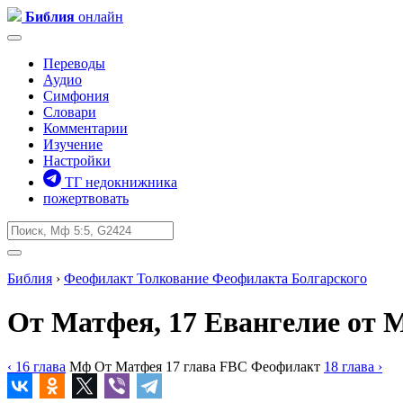
Библия
онлайн
Переводы
Аудио
Симфония
Словари
Комментарии
Изучение
Настройки
ТГ недокнижника
пожертвовать
Библия
›
Феофилакт
Толкование Феофилакта Болгарского
От Матфея, 17
Евангелие от М
‹ 16
глава
Мф
От Матфея
17
глава
FBC
Феофилакт
18
глава
›