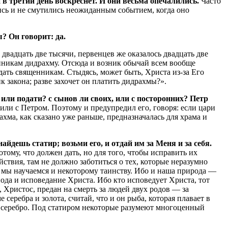
 в третий день воскреснет. И они весьма опечалились.
Часто
ились и не смутились неожиданным событием, когда оно
? Он говорит: да.
вадцать две тысячи, первенцев же оказалось двадцать две
енникам дидрахму. Отсюда и возник обычай всем вообще
одать священникам. Стыдясь, может быть, Христа из-за Его
к закона; разве захочет он платить дидрахмы?».
 или подати? с сынов ли своих, или с посторонних? Петр
рили с Петром. Поэтому и предупредил его, говоря: если цари
хма, как сказано уже раньше, предназначалась для храма и
найдешь статир; возьми его, и отдай им за Меня и за себя.
тому, что должен дать, но для того, чтобы исправить их
ействия, там не должно заботиться о тех, которые неразумно
ем мы научаемся и некоторому таинству. Ибо и наша природа —
спода и исповедание Христа. Ибо кто исповедует Христа, тот
р, Христос, предан на смерть за людей двух родов — за
серебра и золота, считай, что и он рыба, которая плавает в
 и серебро. Под статиром некоторые разумеют многоценный