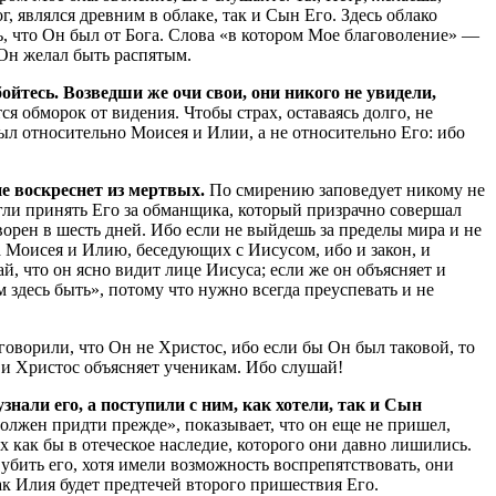
 являлся древним в облаке, так и Сын Его. Здесь облако
ать, что Он был от Бога. Слова «в котором Мое благоволение» —
 Он желал быть распятым.
ойтесь. Возведши же очи свои, они никого не увидели,
я обморок от видения. Чтобы страх, оставаясь долго, не
был относительно Моисея и Илии, а не относительно Его: ибо
не воскреснет из мертвых.
По смирению заповедует никому не
могли принять Его за обманщика, который призрачно совершал
ворен в шесть дней. Ибо если не выйдешь за пределы мира и не
а Моисея и Илию, беседующих с Иисусом, ибо и закон, и
й, что он ясно видит лице Иисуса; если же он объясняет и
здесь быть», потому что нужно всегда преуспевать и не
ворили, что Он не Христос, ибо если бы Он был таковой, то
 и Христос объясняет ученикам. Ибо слушай!
знали его, а поступили с ним, как хотели, так и Сын
должен придти прежде», показывает, что он еще не пришел,
х как бы в отеческое наследие, которого они давно лишились.
 убить его, хотя имели возможность воспрепятствовать, они
ак Илия будет предтечей второго пришествия Его.