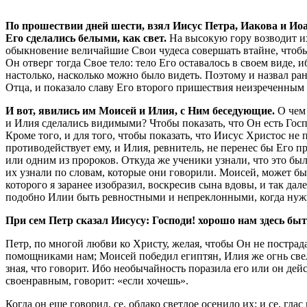
По прошествии дней шести, взял Иисус Петра, Иакова и Иоан
Его сделались белыми, как свет.
На высокую гору возводит их,
обыкновение величайшие Свои чудеса совершать втайне, чтобы
Он отверг тогда Свое тело: тело Его оставалось в своем виде, 
настолько, насколько можно было видеть. Поэтому и назвал р
Отца, и показало славу Его второго пришествия неизреченным
И вот, явились им Моисей и Илия, с Ним беседующие.
О чем 
и Илия сделались видимыми? Чтобы показать, что Он есть Госп
Кроме того, и для того, чтобы показать, что Иисус Христос не 
противодействует ему, и Илия, ревнитель, не перенес бы Его 
или одним из пророков. Откуда же ученики узнали, что это бы
их узнали по словам, которые они говорили. Моисей, может быть
которого я заранее изобразил, воскресив сына вдовы, и так да
подобно Илии быть ревностными и непреклонными, когда нужно
При сем Петр сказал Иисусу: Господи! хорошо нам здесь быть
Петр, по многой любви ко Христу, желая, чтобы Он не пострада
помощниками нам; Моисей победил египтян, Илия же огнь свел с
зная, что говорит. Ибо необычайность поразила его или он дейст
своенравным, говорит: «если хочешь».
Когда он еще говорил, се, облако светлое осенило их; и се, г