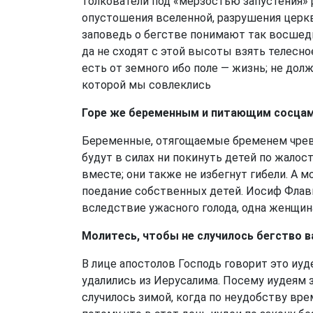
толкователи под «мерзостью запустения» 
опустошения вселенной, разрушения церкве
заповедь о бегстве понимают так восшедш
да не сходят с этой высоты взять телесное
есть от земного ибо поле — жизнь; не дол
которой мы совлеклись
Горе же беременным и питающим сосцами
Беременные, отягощаемые бременем чрева,
будут в силах ни покинуть детей по жалост
вместе; они также не избегнут гибели. А 
поедание собственных детей. Иосиф Флави
вследствие ужасного голода, одна женщин
Молитесь, чтобы не случилось бегство в
В лице апостолов Господь говорит это иуд
удалились из Иерусалима. Посему иудеям 
случилось зимой, когда по неудобству врем