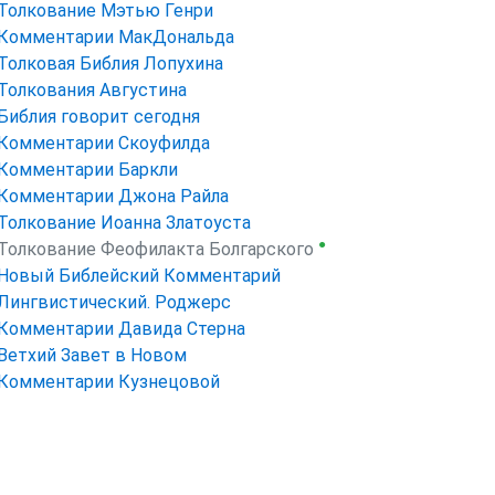
Толкование Мэтью Генри
Комментарии МакДональда
Толковая Библия Лопухина
Толкования Августина
Библия говорит сегодня
Комментарии Скоуфилда
Комментарии Баркли
Комментарии Джона Райла
Толкование Иоанна Златоуста
●
Толкование Феофилакта Болгарского
Новый Библейский Комментарий
Лингвистический. Роджерс
Комментарии Давида Стерна
Ветхий Завет в Новом
Комментарии Кузнецовой