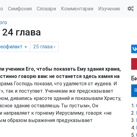
ио
Симфония
Словари
Комментарии
Изучение
ого
 24 глава
еофилакт
25
глава
›
и ученики Его, чтобы показать Ему здания храма,
Истинно говорю вам: не останется здесь камня на
Б
рама Господь показал, что удаляется от иудеев. И
т», так и поступает. Ученикам же предсказывает
ном, дивились красоте зданий и показывали Христу,
расное здание оставляешь Ты пустым», Он
и направляет к горнему Иерусалиму, говоря: «не
нным образом выражения предуказывает