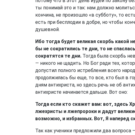
потому что в этот день иудеи по закону бе
ты понимай это и так: нам должно молитьс
кончина, не произошло «в субботу», то ест
есть при бесплодии в добре, но чтобы ко
душевной.
Ибо тогда будет великая скорбь какой не
бы не сократились те дни, то не спаслас
сократятся те дни.
Тогда была скорбь не
— никого не щадить. Но Бог ради тех, кот
допустил полного истребления всего народ
продолжилась бы еще, то все, кто был в го
дням антихриста, но здесь речь не об анти
антихристе начинается дальше. Вот оно:
Тогда если кто скажет вам: вот, здесь Хр
лжехристы и лжепророки и дадут великие
возможно, и избранных. Вот, Я наперед с
Так как ученики предложили два вопроса —