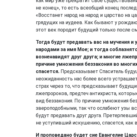
как мир уже прекратит свое существование
не конец», то есть всеобщий конец после
«Восстанет народ на народ и царство на ца
грядущих на иудеев. Как бывают у рождаю
этот век породит будущий только после см
Тогда будут предавать вас на мучения и 
народами за имя Мое; и тогда соблазнятс
возненавидят друг друга; и многие лжепр
причине умножения беззакония во многи
спасется.
Предсказывает Спаситель будущ
неожиданность нас более всего устрашает
страх через то, что предсказывает будущи
лжепророков, предтеч антихриста, которы
вид беззакония. По причине умножения бе
звероподобными, так что ослабеют узы в
будут предавать друг друга. Претерпевши
не уступивший искушению, спасется, как в
И проповедано будет сие Евангелие Царс