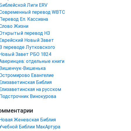
Библейской Лиги ERV
Cовременный перевод WBTC
Перевод Еп. Кассиана
Слово Жизни
Открытый перевод НЗ
Еврейский Новый Завет
В переводе Лутковского
Новый Завет РБО 1824
Аверинцев: отдельные книги
Вишенчук-Вишенька
Остромирово Евангелие
Елизаветинская Библия
Елизаветинская на русском
Подстрочник Винокурова
омментарии
Новая Женевская Библия
Учебной Библии МакАртура