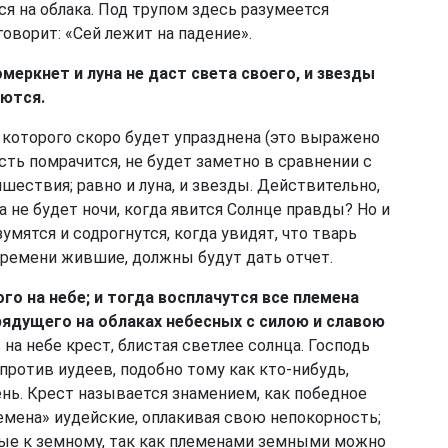
ся на облака. Под трупом здесь разумеется
говорит: «Сей лежит на падение».
омеркнет и луна не даст света своего, и звезды
лются.
 которого скоро будет упразднена (это выражено
есть помрачится, не будет заметно в сравнении с
ествия; равно и луна, и звезды. Действительно,
а не будет ночи, когда явится Солнце правды? Но и
умятся и содрогнутся, когда увидят, что тварь
 времени жившие, должны будут дать отчет.
го на небе; и тогда восплачутся все племена
рядущего на облаках небесных с силою и славою
 на небе крест, блистая светлее солнца. Господь
против иудеев, подобно тому как кто-нибудь,
нь. Крест называется знамением, как победное
лемена» иудейские, оплакивая свою непокорность;
ные к земному, так как племенами земными можно