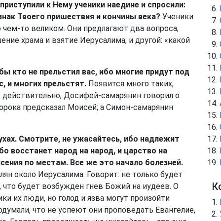
 приступили к Нему ученики наедине и спросили:
изнак Твоего пришествия и кончины века?
Ученики
 чем-то великом. Они предлагают два вопроса;
ение храма и взятие Иерусалима, и другой: «какой
обы кто не прельстил вас, ибо многие придут под
, и многих прельстят.
Появится много таких,
И действительно, Досифей-самарянин говорил о
ророка предсказал Моисей; а Симон-самарянин
ухах. Смотрите, не ужасайтесь, ибо надлежит
бо восстанет народ на народ, и царство на
сения по местам. Все же это начало болезней.
ян около Иерусалима. Говорит: не только будет
К
м, что будет возбужден гнев Божий на иудеев. О
ки их люди, но голод и язва могут произойти
подумали, что не успеют они проповедать Евангелие,