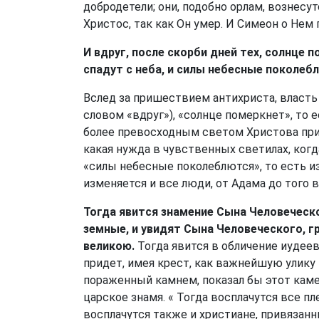
добродетели; они, подобно орлам, вознесут
Христос, так как Он умер. И Симеон о Нем 
И вдруг, после скорби дней тех, солнце п
спадут с неба, и силы небесные поколеб
Вслед за пришествием антихриста, власть
словом «вдруг»), «солнце померкнет», то 
более превосходным светом Христова приш
какая нужда в чувственных светилах, когд
«силы небесные поколеблются», то есть из
изменяется и все люди, от Адама до того
Тогда явится знамение Сына Человеческо
земные, и увидят Сына Человеческого, г
великою.
Тогда явится в обличение иудеев
придет, имея крест, как важнейшую улику 
пораженный камнем, показал бы этот каме
царское знамя. « Тогда восплачутся все п
восплачутся также и христиане, привязан