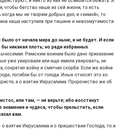
здействуют, и никто из них не осмелится бежать. А
я, чтобы бегство наше из сей жизни, то есть
ь когда мы не творим добрых дел, и «зимой», то
нчина наша наступила при тишине и невозмутимости
 было от начала мира до ныне, и не будет. И если
ь бы никакая плоть; но ради избранных
выносимая. Римским воинам было дано приказание
орые уже уверовали или еще имели уверовать, не
а, сократил войну и смягчил скорби. Если же война
роде, погибли бы от голода. Иные относят это ко
христе, а о взятии Иерусалима. Пророчество же об
истос, или там, — не верьте; ибо восстанут
 знамения и чудеса, чтобы прельстить, если
казал вам.
 о взятии Иерусалима и о пришествии Господа, то и