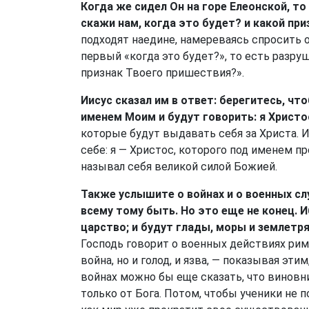
Когда же сидел Он на горе Елеонской, то
скажи нам, когда это будет? и какой пр
подходят наедине, намереваясь спросить о
первый «когда это будет?», то есть разруш
признак Твоего пришествия?».
Иисус сказал им в ответ: берегитесь, чт
именем Моим и будут говорить: я Христос
которые будут выдавать себя за Христа. 
себе: я — Христос, которого под именем п
называл себя великой силой Божией.
Также услышите о войнах и о военных сл
всему тому быть. Но это еще не конец. И
царство; и будут глады, моры и землетря
Господь говорит о военных действиях римл
война, но и голод, и язва, — показывая эти
войнах можно бы еще сказать, что виновни
только от Бога. Потом, чтобы ученики не 