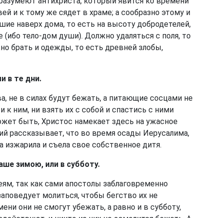
разумеют антихриста, который явится ко времени
й и к тому же сядет в храме; а сообразно этому и
ие наверх дома, то есть на высоту добродетелей,
 (ибо тело-дом души). Должно удаляться с поля, то
жно брать и одежды, то есть древней злобы,
 в те дни.
 не в силах будут бежать, а питающие сосцами не
и к ним, ни взять их с собой и спастись с ними
может быть, Христос намекает здесь на ужасное
й рассказывает, что во время осады Иерусалима,
а изжарила и съела свое собственное дитя.
аше зимою, или в субботу.
еям, так как сами апостолы заблаговременно
заповедует молиться, чтобы бегство их не
ени они не смогут убежать, а равно и в субботу,