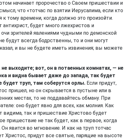
 потом начинает пророчество о Своем пришествии и
смысл, что «тотчас по взятии Иерусалима, если кто
ся к тому времени, когда должно это произойти.
ет антихрист, будет много лжехристов и
 очи зрителей явлениями чудными по демонской
не будут всегда бодрственны, то и они могут
казал, и вы не будете иметь извинения; вы можете
, не выходите; вот, он в потаенных комнатах, — не
ока и видна бывает даже до запада, так будет
 будет труп, там соберутся орлы.
Если придут,
тос пришел, но он скрывается в пустыне или в
нних местах, то не поддавайтесь обману. При
теле: оно будет явно для всех, как молния. Как
ет видима, так и пришествие Христово будет
ое пришествие не так будет, как в первое, когда
 Он явится во мгновение. И как на труп тотчас
ет Христос, придут все святые, парящие на высоте