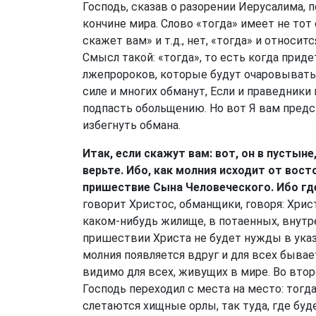
Господь, сказав о разорении Иерусалима,
кончине мира. Слово «тогда» имеет не тот 
скажет вам» и т.д., нет, «тогда» и относит
Смысл такой: «тогда», то есть когда прид
лжепророков, которые будут очаровывать
силе и многих обманут, Если и праведники 
подпасть обольщению. Но вот Я вам предс
избегнуть обмана.
Итак, если скажут вам: вот, он в пустыне
верьте. Ибо, как молния исходит от вост
пришествие Сына Человеческого. Ибо где
говорит Христос, обманщики, говоря: Хрис
каком-нибудь жилище, в потаенных, внутре
пришествии Христа не будет нужды в указа
молния появляется вдруг и для всех быва
видимо для всех, живущих в мире. Во втор
Господь переходил с места на место: тогда
слетаются хищные орлы, так туда, где буд