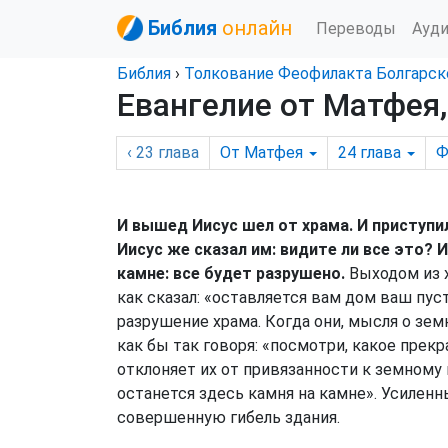
Библия
онлайн
Переводы
Ауд
Библия
›
Толкование Феофилакта Болгарск
Евангелие от Матфея,
‹ 23
глава
От Матфея
24
глава
Ф
И вышед Иисус шел от храма. И приступил
Иисус же сказал им: видите ли все это? 
камне: все будет разрушено.
Выходом из х
как сказал: «оставляется вам дом ваш пус
разрушение храма. Когда они, мысля о зем
как бы так говоря: «посмотри, какое прек
отклоняет их от привязанности к земному 
останется здесь камня на камне». Усиле
совершенную гибель здания.