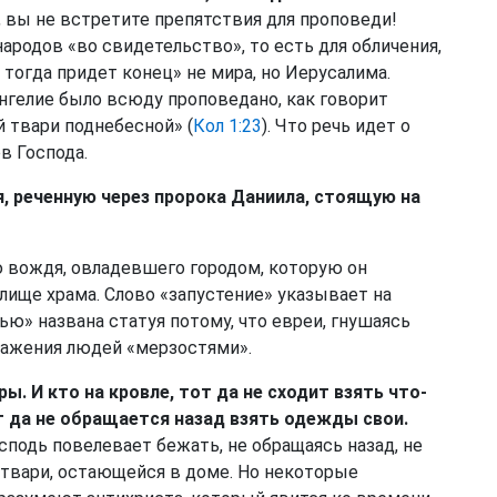
 вы не встретите препятствия для проповеди!
ародов «во свидетельство», то есть для обличения,
 тогда придет конец» не мира, но Иерусалима.
нгелие было всюду проповедано, как говорит
й твари поднебесной» (
Кол 1:23
). Что речь идет о
в Господа.
я, реченную через пророка Даниила, стоящую на
 вождя, овладевшего городом, которую он
лище храма. Слово «запустение» указывает на
ью» названа статуя потому, что евреи, гнушаясь
ражения людей «мерзостями».
ы. И кто на кровле, тот да не сходит взять что-
от да не обращается назад взять одежды свои.
подь повелевает бежать, не обращаясь назад, не
утвари, остающейся в доме. Но некоторые