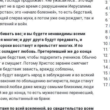
, Господь продолжает: «не ужасайтесь... это еще
дует не в одно время с разрушением Иерусалима.
рство»; это «начало болезней», то есть бедствий,
щей сперва муки, а потом уже она рождает, так и
ятений и войн.
убивать вас; и вы будете ненавидимы всеми
я многие; и друг друга будут предавать, и
ороки восстанут и прельстят многих. И по
х охладеет любовь. Претерпевший же до конца
ие бедствия, чтобы подкрепить учеников. Обычно
 и смущает. Потому Христос заранее смягчает
е бедствия: зависть, вражду, соблазны,
е будут вводить народ в заблуждение и во всякий
ззакония по обольщению антихриста, люди станут
сякой любви даже между самыми близкими; люди
й же до конца, то есть мужественно перенесший,
оин, испытанный на брани.
твия по всей вселенной, во свидетельство всем