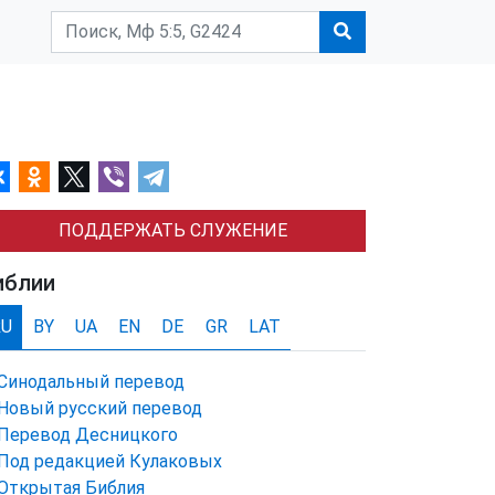
ПОДДЕРЖАТЬ СЛУЖЕНИЕ
иблии
RU
BY
UA
EN
DE
GR
LAT
Синодальный перевод
Новый русский перевод
Перевод Десницкого
Под редакцией Кулаковых
Открытая Библия