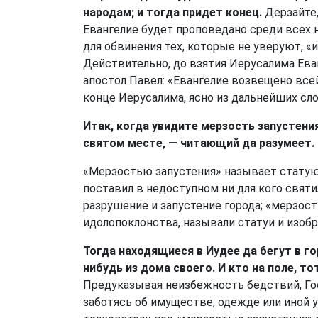
народам; и тогда придет конец.
Дерзайте,
Евангелие будет проповедано среди всех н
для обвинения тех, которые не уверуют, «и
Действительно, до взятия Иерусалима Ева
апостол Павел: «Евангелие возвещено все
конце Иерусалима, ясно из дальнейших сло
Итак, когда увидите мерзость запустени
святом месте, — читающий да разумеет.
«Мерзостью запустения» называет статую
поставил в недоступном ни для кого святи
разрушение и запустение города; «мерзост
идолопоклонства, называли статуи и изоб
Тогда находящиеся в Иудее да бегут в гор
нибудь из дома своего. И кто на поле, т
Предуказывая неизбежность бедствий, Гос
заботясь об имуществе, одежде или иной 