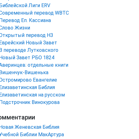
Библейской Лиги ERV
Cовременный перевод WBTC
Перевод Еп. Кассиана
Слово Жизни
Открытый перевод НЗ
Еврейский Новый Завет
В переводе Лутковского
Новый Завет РБО 1824
Аверинцев: отдельные книги
Вишенчук-Вишенька
Остромирово Евангелие
Елизаветинская Библия
Елизаветинская на русском
Подстрочник Винокурова
омментарии
Новая Женевская Библия
Учебной Библии МакАртура