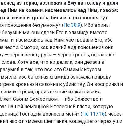
 венец из терна, возложили Ему на голову и дали
ред Ним на колени, насмехались над Ним, говоря:
го и, взявши трость, били его по голове.
Тут
ля поношения безумному» (
Пс 38:9
). Ибо воины
и безумными: они одели Его в хламиду вместо
мы; и, насмехаясь над Ним, чествовали Его, ибо
я чести. Смотри, как всякий вид поношения они
ву — через венец, руки — через трость, остальное
слова. Хотя все, что ни делали, они делали в
 разумей и так, что все это Самим Иисусом
мысле: ибо багряная хламида означала природу
агрена кровью и склонна к убийству, Он воспринял и
я означал грехи, проистекшие из житейских
ебляет Своим Божеством, — ибо Божество и
образ нашей немощной и телесной плоти, которую
«десница Господня вознесла меня» (
Пс 117:16
); через
авил нас от змиева шептания, вошедшего через уши