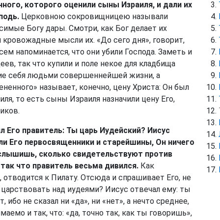
нного, которого оценили сыны Израиля, и дали их
сподь.
Церковною сокровищницею называли
симые Богу дары. Смотри, как Бог делает их
 кровожадные мысли их. «До сего дня», говорит,
сем напоминается, что они убили Господа. Заметь и
деев, так что купили и поле некое для кладбища
ие себя людьми совершеннейшей жизни, а
енного» называет, конечно, цену Христа: Он был
ля, то есть сыны Израиля назначили цену Его,
иков.
л Его правитель: Ты царь Иудейский? Иисус
яли Его первосвященники и старейшины, Он ничего
е слышишь, сколько свидетельствуют против
, так что правитель весьма дивился.
Как
 отводится к Пилату. Отсюда и спрашивает Его, не
 царствовать над иудеями? Иисус отвечал ему: ты
ибо не сказал ни «да», ни «нет», а нечто среднее,
аемо и так, что: «да, точно так, как ты говоришь»,