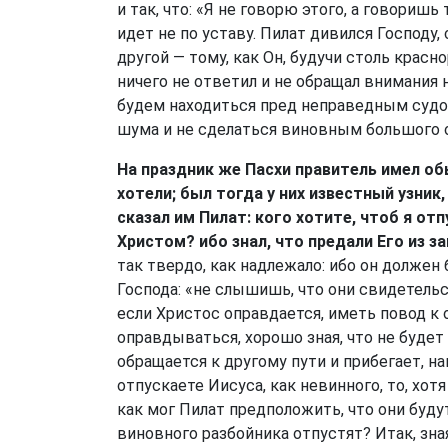
и так, что: «Я не говорю этого, а говоришь
идет не по уставу. Пилат дивился Господу
другой — тому, как Он, будучи столь крас
ничего не ответил и не обращал внимания 
будем находиться пред неправедным судом
шума и не сделаться виновным большого 
На праздник же Пасхи правитель имел об
хотели; был тогда у них известный узник,
сказал им Пилат: кого хотите, чтоб я отп
Христом? ибо знал, что предали Его из за
так твердо, как надлежало: ибо он должен 
Господа: «не слышишь, что они свидетельс
если Христос оправдается, иметь повод к 
оправдываться, хорошо зная, что не будет 
обращается к другому пути и прибегает, на
отпускаете Иисуса, как невинного, то, хот
как мог Пилат предположить, что они буду
виновного разбойника отпустят? Итак, зная