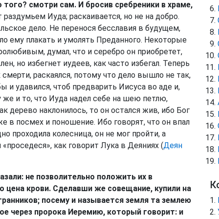
о того? смотри сам. И бросив сребреники в храме,
 раздумьем Иуда; раскаивается, но не на добро.
льское дело. Не перенося бесславия в будущем,
ало ему плакать и умолять Преданного. Некоторые
бролюбивым, думал, что и серебро он приобретет,
ен, но избегнет иудеев, как часто избегал. Теперь
 смерти, раскаялся, потому что дело вышло не так,
бы и удавился, чтоб предварить Иисуса во аде и,
у же и то, что Иуда надел себе на шею петлю,
ак дерево наклонилось, то он остался жив, ибо Бог
 же в посмех и поношение. Ибо говорят, что он впал
дно проходила колесница, он не мог пройти, а
 «проседеся», как говорит Лука в Деяниях (
Деян
азали: не позволительно положить их в
К
 цена крови. Сделавши же совещание, купили на
транников; посему и называется земля та землею
ное через пророка Иеремию, который говорит: и