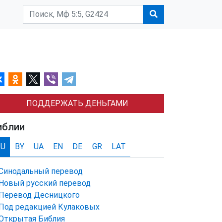
ПОДДЕРЖАТЬ ДЕНЬГАМИ
иблии
RU
BY
UA
EN
DE
GR
LAT
Синодальный перевод
Новый русский перевод
Перевод Десницкого
Под редакцией Кулаковых
Открытая Библия