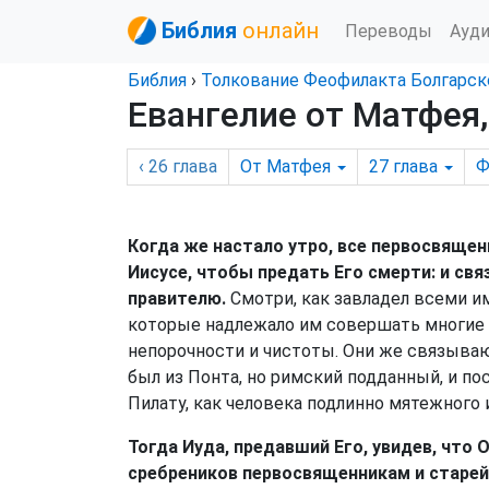
Библия
онлайн
Переводы
Ауд
Библия
›
Толкование Феофилакта Болгарск
Евангелие от Матфея,
‹ 26
глава
От Матфея
27
глава
Ф
Когда же настало утро, все первосвяще
Иисусе, чтобы предать Его смерти: и свя
правителю.
Смотри, как завладел всеми им
которые надлежало им совершать многие ж
непорочности и чистоты. Они же связываю
был из Понта, но римский подданный, и по
Пилату, как человека подлинно мятежного
Тогда Иуда, предавший Его, увидев, что 
сребреников первосвященникам и старейш