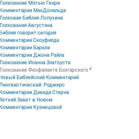
Толкование Мэтью Генри
Комментарии МакДональда
Толковая Библия Лопухина
Толкования Августина
Библия говорит сегодня
Комментарии Скоуфилда
Комментарии Баркли
Комментарии Джона Райла
Толкование Иоанна Златоуста
●
Толкование Феофилакта Болгарского
Новый Библейский Комментарий
Лингвистический. Роджерс
Комментарии Давида Стерна
Ветхий Завет в Новом
Комментарии Кузнецовой