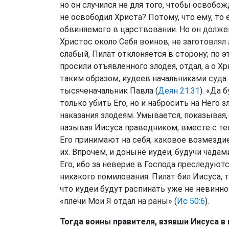
но он случился не для того, чтобы освобо
не освободил Христа? Потому, что ему, то 
обвиняемого в царствовании. Но он должен
Христос около Себя воинов, не заготовлял
слабый, Пилат отклоняется в сторону; по э
просили отъявленного злодея, отдал, а о Х
таким образом, иудеев начальниками суда. 
тысяченачальник Павла (
Деян 21:31
). «Да 
только убить Его, но и набросить на Него 
наказания злодеям. Умывается, показывая, 
называя Иисуса праведником, вместе с тем
Его принимают на себя; каковое возмездие
их. Впрочем, и доныне иудеи, будучи чадам
Его, ибо за неверие в Господа преследуютс
никакого помилования. Пилат бил Иисуса, то
что иудеи будут распинать уже не невинног
«плечи Мои Я отдал на раны» (
Ис 50:6
).
Тогда воины правителя, взявши Иисуса в 