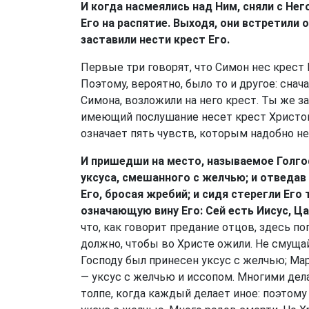
И когда насмеялись над Ним, сняли с Нег
Его на распятие. Выходя, они встретили 
заставили нести крест Его.
Первые три говорят, что Симон нес крест И
Поэтому, вероятно, было то и другое: снач
Симона, возложили на него крест. Ты же за
имеющий послушание несет крест Христов
означает пять чувств, которым надобно не
И пришедши на место, называемое Голгоф
уксуса, смешанного с желчью; и отведав
Его, бросая жребий; и сидя стерегли Его
означающую вину Его: Сей есть Иисус, Ц
что, как говорит предание отцов, здесь по
должно, чтобы во Христе ожили. Не смущай
Господу был принесен уксус с желчью; Ма
— уксус с желчью и иссопом. Многими дел
толпе, когда каждый делает иное: поэтому 