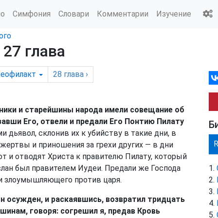
ио
Симфония
Словари
Комментарии
Изучение
ого
 27 глава
еофилакт
28
глава
›
нники и старейшины народа имели совещание об
завши Его, отвели и предали Его Понтию Пилату
Б
и дьявол, склонив их к убийству в такие дни, в
ертвы и приношения за грехи других — в дни
т и отводят Христа к правителю Пилату, который
слан был правителем Иудеи. Предали же Господа
 и злоумышляющего против царя.
Он осужден, и раскаявшись, возвратил тридцать
инам, говоря: согрешил я, предав Кровь