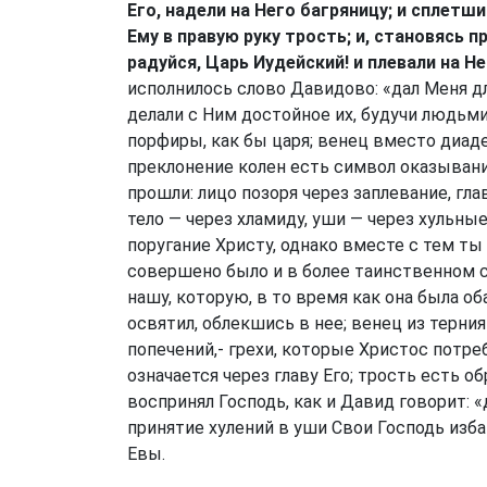
Его, надели на Него багряницу; и сплетши
Ему в правую руку трость; и, становясь п
радуйся, Царь Иудейский! и плевали на Не
исполнилось слово Давидово: «дал Меня д
делали с Ним достойное их, будучи людьм
порфиры, как бы царя; венец вместо диаде
преклонение колен есть символ оказывани
прошли: лицо позоря через заплевание, гла
тело — через хламиду, уши — через хульные 
поругание Христу, однако вместе с тем ты
совершено было и в более таинственном с
нашу, которую, в то время как она была об
освятил, облекшись в нее; венец из терни
попечений,- грехи, которые Христос потр
означается через главу Его; трость есть 
воспринял Господь, как и Давид говорит: 
принятие хулений в уши Свои Господь изб
Евы.