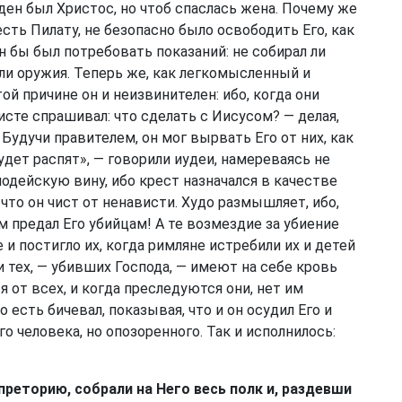
жден был Христос, но чтоб спаслась жена. Почему же
есть Пилату, не безопасно было освободить Его, как
 бы был потребовать показаний: не собирал ли
 ли оружия. Теперь же, как легкомысленный и
той причине он и неизвинителен: ибо, когда они
ристе спрашивал: что сделать с Иисусом? — делая,
Будучи правителем, он мог вырвать Его от них, как
будет распят», — говорили иудеи, намереваясь не
злодейскую вину, ибо крест назначался в качестве
что он чист от ненависти. Худо размышляет, ибо,
 предал Его убийцам! А те возмездие за убиение
 и постигло их, когда римляне истребили их и детей
и тех, — убивших Господа, — имеют на себе кровь
я от всех, и когда преследуются они, нет им
 есть бичевал, показывая, что и он осудил Его и
о человека, но опозоренного. Так и исполнилось:
преторию, собрали на Него весь полк и, раздевши