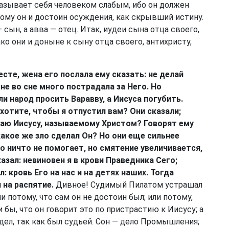
казывает себя человеком слабым, ибо он должен
тому он и достоин осуждения, как скрывший истину.
 сын, а авва — отец. Итак, иудеи сына отца своего,
ако они и доныне к сыну отца своего, антихристу,
сте, жена его послала ему сказать: не делай
не во сне много пострадала за Него. Но
 народ просить Варавву, а Иисуса погубить.
 хотите, чтобы я отпустил вам? Они сказали;
елаю Иисусу, называемому Христом? Говорят ему
 какое же зло сделал Он? Но они еще сильнее
то ничто не помогает, но смятение увеличивается,
азал: невиновен я в крови Праведника Сего;
: кровь Его на нас и на детях наших. Тогда
л на распятие.
Дивное! Судимый Пилатом устрашал
ли потому, что сам он не достоин был; или потому,
 бы, что он говорит это по пристрастию к Иисусу; а
идел, так как был судьей. Сон — дело Промышления;