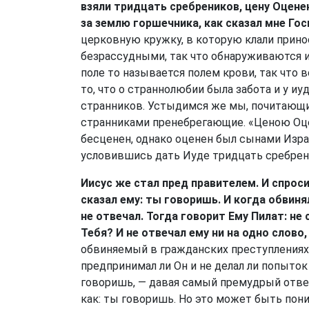
взяли тридцать сребреников, цену Оцене
за землю горшечника, как сказал мне Го
церковную кружку, в которую клали прино
безрассудными, так что обнаруживаются и
поле то называется полем крови, так что в
то, что о страннолюбии была забота и у иу
странников. Устыдимся же мы, почитающ
странниками пренебрегающие. «Ценою Оцен
бесценен, однако оценен был сынами Израи
условившись дать Иуде тридцать сребрен
Иисус же стал пред правителем. И спроси
сказал ему: ты говоришь. И когда обвин
не отвечал. Тогда говорит Ему Пилат: н
Тебя? И не отвечал ему ни на одно слово
обвиняемый в гражданских преступлениях,
предпринимал ли Он и не делал ли попыток
говоришь, — давая самый премудрый ответ, 
как: ты говоришь. Но это может быть поним