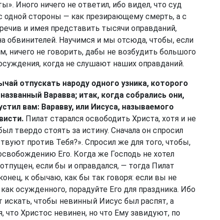
 ты». Иного ничего не ответил, ибо видел, что суд
, с одной стороны — как презирающему смерть, а с
норечив и имея представить тысячи оправданий,
на обвинителей. Научимся и мы отсюда, чтобы, если
, ничего не говорить, дабы не возбудить большого
осуждения, когда не слушают наших оправданий.
ычай отпускать народу одного узника, которого
 названный Варавва; итак, когда собрались они,
устил вам: Варавву, или Иисуса, называемого
висти.
Пилат старался освободить Христа, хотя и не
был твердо стоять за истину. Сначала он спросил
твуют против Тебя?». Спросил же для того, чтобы,
освобождению Его. Когда же Господь не хотел
отпущен, если бы и оправдался, — тогда Пилат
конец, к обычаю, как бы так говоря: если вы не
я как осужденного, порадуйте Его для праздника. Ибо
т искать, чтобы невинный Иисус был распят, а
, что Христос невинен, но что Ему завидуют, по