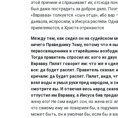
этой причине и спрашивает их; отсюда по
был даже пострадать за доброе дело. Поэ
«Варавва» толкуется: «сын отца», ибо вар —
дьявола, испросили, а Иисуса распяли. Одн
прилепляются, а Христа отрекаются.
Между тем, как сидел он на судейском ме
ничего Праведнику Тому, потому что я ны
первосвященники и старейшины возбудили
Тогда правитель спросил их: кого из двух
Варавву. Пилат говорит им: что же я сд
все: да будет распят. Правитель сказал:
кричали: да будет распят. Пилат, видя, ч
взял воды и умыл руки пред народом, и ск
смотрите вы. И отвечая весь народ сказал
отпустил им Варавву, а Иисуса бив преда
жену его! Не сам видит сон, но жена его: и
что самому ему не поверили бы, а подумали
может быть, он и умолчал бы, если бы и в