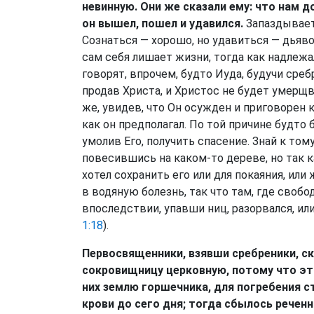
невинную. Они же сказали ему: что нам д
он вышел, пошел и удавился.
Запаздывает
Сознаться — хорошо, но удавиться — дьяво
сам себя лишает жизни, тогда как надлеж
говорят, впрочем, будто Иуда, будучи сре
продав Христа, и Христос не будет умерщвл
же, увидев, что Он осужден и приговорен к
как он предполагал. По той причине будто 
умолив Его, получить спасение. Знай к том
повесившись на каком-то дереве, но так к
хотел сохранить его или для покаяния, или
в водяную болезнь, так что там, где свобо
впоследствии, упавши ниц, разорвался, или
1:18
).
Первосвященники, взявши сребреники, ск
сокровищницу церковную, потому что это
них землю горшечника, для погребения с
крови до сего дня; тогда сбылось речен