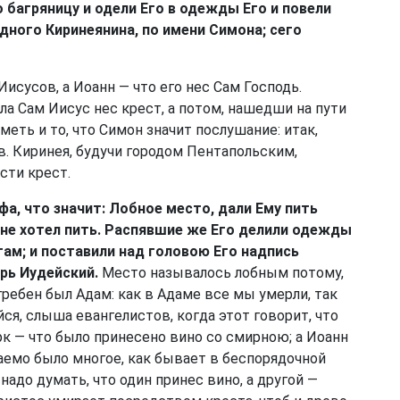
о багряницу и одели Его в одежды Его и повели
одного Киринеянина, по имени Симона; сего
исусов, а Иоанн — что его нес Сам Господь.
ала Сам Иисус нес крест, а потом, нашедши на пути
меть и то, что Симон значит послушание: итак,
. Киринея, будучи городом Пентапольским,
сти крест.
а, что значит: Лобное место, дали Ему пить
 не хотел пить. Распявшие же Его делили одежды
 там; и поставили над головою Его надпись
арь Иудейский.
Место называлось лобным потому,
гребен был Адам: как в Адаме все мы умерли, так
ся, слыша евангелистов, когда этот говорит, что
рк — что было принесено вино со смирною; а Иоанн
аемо было многое, как бывает в беспорядочной
надо думать, что один принес вино, а другой —