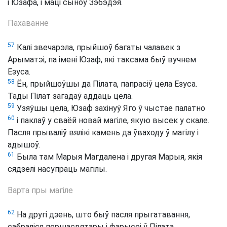
і Юзафа, і маці сыноў Зэбэдэя.
Пахаванне
57
Калі звечарэла, прыйшоў багаты чалавек з
Арыматэі, па імені Юзаф, які таксама быў вучнем
Езуса.
58
Ён, прыйшоўшы да Пілата, папрасіў цела Езуса.
Тады Пілат загадаў аддаць цела.
59
Узяўшы цела, Юзаф захінуў Яго ў чыстае палатно
60
і паклаў у сваёй новай магіле, якую высек у скале.
Пасля прываліў вялікі камень да ўваходу ў магілу і
адышоў.
61
Была там Марыя Магдалена і другая Марыя, якія
сядзелі насупраць магілы.
Варта пры магіле
62
На другі дзень, што быў пасля прыгатавання,
сабраліся першасвятары і фарысеі ў Пілата