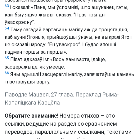
63
і сказалі: «Пане, мы ўспомнілі, што ашуканец гэты,
калі быў яшчэ жывы, сказаў: “Праз тры дні
ўваскрэсну”.
64
Таму загадай вартаваць магілу аж да трэцяга дня,
каб вучні Ягоныя, прыйшоўшы ўначы, не выкралі Яго і
не сказалі народу: “Ён уваскрос”. І будзе апошні
падман горшы за першы».
65
Пілат адказаў ім: «Вось вам варта, ідзіце,
засцеражыце, як умееце.
66
Яны адышлі і засцераглі магілу, запячатаўшы камень
і паставіўшы варту.
Паводле Мацвея, 27 глава. Пераклад Рыма-
Каталіцкага Касцёла
Обратите внимание
! Номера стихов — это
ссылки, ведущие на раздел со сравнением
переводов, параллельными ссылками, текстами