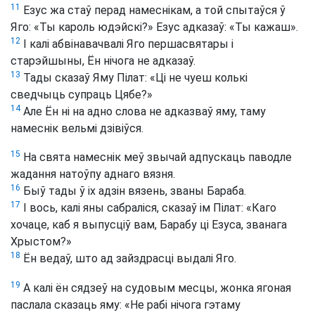
11
Езус жа стаў перад намеснікам, а той спытаўся ў
Яго: «Ты кароль юдэйскі?» Езус адказаў: «Ты кажаш».
12
І калі абвінавачвалі Яго першасвятары і
старэйшыны, Ён нічога не адказаў.
13
Тады сказаў Яму Пілат: «Ці не чуеш колькі
сведчыць супраць Цябе?»
14
Але Ён ні на адно слова не адказваў яму, таму
намеснік вельмі дзівіўся.
15
На свята намеснік меў звычай адпускаць паводле
жадання натоўпу аднаго вязня.
16
Быў тады ў іх адзін вязень, званы Бараба.
17
І вось, калі яны сабраліся, сказаў ім Пілат: «Каго
хочаце, каб я выпусціў вам, Барабу ці Езуса, званага
Хрыстом?»
18
Ён ведаў, што ад зайздрасці выдалі Яго.
19
А калі ён сядзеў на судовым месцы, жонка ягоная
паслала сказаць яму: «Не рабі нічога гэтаму