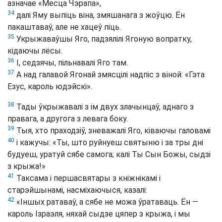
азначае «Месца Чэрапа»,
34
далі Яму выпіць віна, змяшанага з жоўцю. Ён
пакаштаваў, але не хацеў піць.
35
Укрыжаваўшы Яго, падзялілі Ягоную вопратку,
кідаючы лёсы.
36
І, седзячы, пільнавалі Яго там.
37
А над галавой Ягонай змясцілі надпіс з віной: «Гэта
Езус, кароль юдэйскі».
38
Тады ўкрыжавалі з ім двух злачынцаў, аднаго з
правага, а другога з левага боку.
39
Тыя, хто праходзіў, зневажалі Яго, ківаючы галовамі
40
і кажучы: «Ты, што руйнуеш святыню і за тры дні
будуеш, уратуй сябе самога; калі Ты Сын Божы, сыдзі
з крыжа!»
41
Таксама і першасвятары з кніжнікамі і
старэйшынамі, насміхаючыся, казалі:
42
«Іншых ратаваў, а сябе не можа ўратаваць. Ён —
кароль Ізраэля, няхай сыдзе цяпер з крыжа, і мы