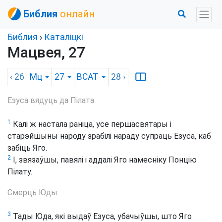
Библия
онлайн
Библия
›
Каталіцкі
Мацвея, 27
‹ 26
Мц
27
BCAT
28
›
Езуса вядуць да Пілата
1
Калі ж настала раніца, усе першасвятары і
старэйшыны народу зрабілі нараду супраць Езуса, каб
забіць Яго.
2
І, звязаўшы, павялі і аддалі Яго намесніку Понцію
Пілату.
Смерць Юды
3
Тады Юда, які выдаў Езуса, убачыўшы, што Яго