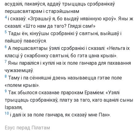
асудзілі, пакаяўся, аддаў трыццаць срэбранікаў
першасвятарам і старэйшынам
4
і сказаў: «Зграшыў я, бо выдаў нявінную кроў». Яны ж
сказалі: «Што нам да таго? Глядзі сам!»
5
Тады ён, кінуўшы срэбранікі ў святыні, выйшаў і
пайшоў павесіўся.
6
А першасвятары ўзялі срэбранікі і сказалі: «Нельга іх
класці ў скарбонку святыні, бо гэта цана крыві».
7
Яны параіліся і купілі на іх поле ганчара для пахавання
чужаземцаў.
8
Таму і па сённяшні дзень называецца гэтае поле
«полем крыві».
9
Так збылося сказанае прарокам Ераміем: «Узялі
трыццаць срэбранікаў, плату за таго, каго ацанілі сыны
Ізраэля,
10
і далі іх за поле ганчара, як сказаў мне Пан».
Езус перад Пілатам