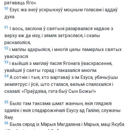
ратаваць Яго».
50
Езус жа зноў ускрыкнуў моцным голасам і аддаў
духа.
51
І вось, заслона ў святыні разарвалася надвое з
верху аж да нізу, і зямля затрэслася, і скалы
раскалоліся,
52
і магілы адкрыліся, і многія целы памерлых святых
уваскрэслі
53
і выйшлі з магілаў пасля Ягонага ўваскрасення,
увайшлі ў святы горад і паказаліся многім.
54
А сотнік і тыя, хто вартаваў з ім Езуса, убачыўшы
землятрус і ўсё, што сталася, вельмі спалохаліся і
сказалі: «Праўдзіва, гэта быў Сын Божы!»
55
Было там таксама шмат жанчын, якія глядзелі
здалёк і якія спадарожнічалі Езусу ад Галілеі, служачы
Яму.
56
Была сярод іх Марыя Магдалена і Марыя, маці Якуба