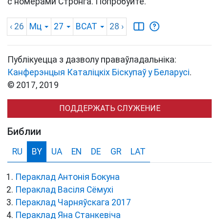
с номерами Стронга. Попробуйте.
‹ 26
Мц
27
BCAT
28
›
Публікуецца з дазволу праваўладальніка:
Канферэнцыя Каталіцкіх Біскупаў у Беларусі
.
© 2017, 2019
ПОДДЕРЖАТЬ СЛУЖЕНИЕ
Библии
RU
BY
UA
EN
DE
GR
LAT
Пераклад Антонія Бокуна
Пераклад Васіля Сёмухі
Пераклад Чарняўскага 2017
Пераклад Яна Станкевіча