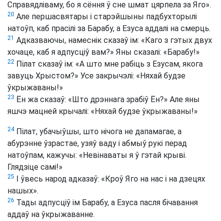
Справядліваму, бо я сёння ў сне шмат цярпела за Яго».
20
Але першасвятары і старэйшыны падбухторылі
натоўп, каб прасілі за Барабу, а Езуса аддалі на смерць.
21
Адказваючы, намеснік сказаў ім: «Каго з гэтых двух
хочаце, каб я адпусціў вам?» Яны сказалі: «Барабу!»
22
Пілат сказаў ім: «А што мне рабіць з Езусам, якога
завуць Хрыстом?» Усе закрычэлі: «Няхай будзе
ўкрыжаваны!»
23
Ён жа сказаў: «Што дрэннага зрабіў Ён?» Але яны
яшчэ мацней крычалі: «Няхай будзе ўкрыжаваны!»
24
Пілат, убачыўшы, што нічога не дапамагае, а
абурэнне ўзрастае, узяў ваду і абмыў рукі перад
натоўпам, кажучы: «Невінаваты я ў гэтай крыві.
Глядзіце самі!»
25
І ўвесь народ адказаў: «Кроў Яго на нас і на дзецях
нашых».
26
Тады адпусціў ім Барабу, а Езуса пасля бічавання
аддаў на ўкрыжаванне.