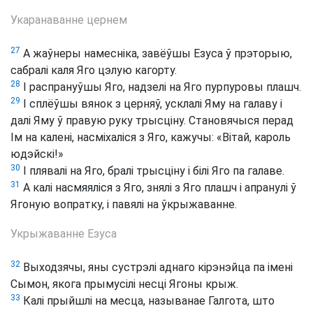
Укаранаванне цернем
27
А жаўнеры намесніка, завёўшы Езуса ў прэторыю,
сабралі каля Яго цэлую кагорту.
28
І распрануўшы Яго, надзелі на Яго пурпуровы плашч.
29
І сплёўшы вянок з церняў, усклалі Яму на галаву і
далі Яму ў правую руку трысціну. Становячыся перад
Ім на калені, насміхаліся з Яго, кажучы: «Вітай, кароль
юдэйскі!»
30
І плявалі на Яго, бралі трысціну і білі Яго па галаве.
31
А калі насмяяліся з Яго, знялі з Яго плашч і апранулі ў
Ягоную вопратку, і павялі на ўкрыжаванне.
Укрыжаванне Езуса
32
Выходзячы, яны сустрэлі аднаго кірэнэйца па імені
Сымон, якога прымусілі несці Ягоны крыж.
33
Калі прыйшлі на месца, называнае Галгота, што