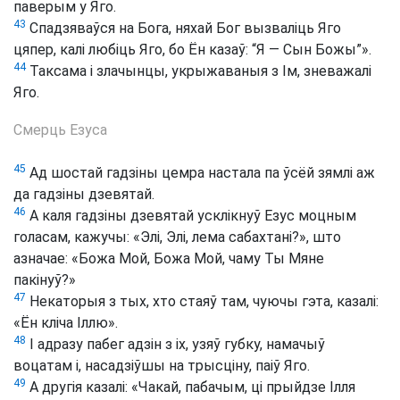
паверым у Яго.
43
Спадзяваўся на Бога, няхай Бог вызваліць Яго
цяпер, калі любіць Яго, бо Ён казаў: “Я — Сын Божы”».
44
Таксама і злачынцы, укрыжаваныя з Ім, зневажалі
Яго.
Смерць Езуса
45
Ад шостай гадзіны цемра настала па ўсёй зямлі аж
да гадзіны дзевятай.
46
А каля гадзіны дзевятай усклікнуў Езус моцным
голасам, кажучы: «Элі, Элі, лема сабахтані?», што
азначае: «Божа Мой, Божа Мой, чаму Ты Мяне
пакінуў?»
47
Некаторыя з тых, хто стаяў там, чуючы гэта, казалі:
«Ён кліча Іллю».
48
І адразу пабег адзін з іх, узяў губку, намачыў
воцатам і, насадзіўшы на трысціну, паіў Яго.
49
А другія казалі: «Чакай, пабачым, ці прыйдзе Ілля