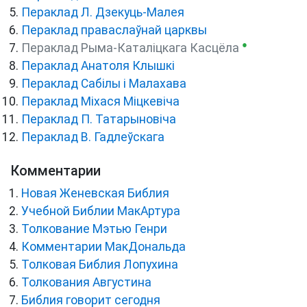
Пераклад Л. Дзекуць-Малея
Пераклад праваслаўнай царквы
●
Пераклад Рыма-Каталіцкага Касцёла
Пераклад Анатоля Клышкi
Пераклад Сабілы і Малахава
Пераклад Міхася Міцкевіча
Пераклад П. Татарыновіча
Пераклад В. Гадлеўскага
Комментарии
Новая Женевская Библия
Учебной Библии МакАртура
Толкование Мэтью Генри
Комментарии МакДональда
Толковая Библия Лопухина
Толкования Августина
Библия говорит сегодня