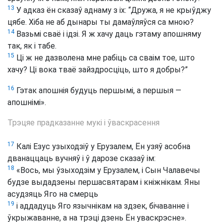
13
У адказ ён сказаў аднаму з іх: “Дружа, я не крыўджу
цябе. Хіба не аб дынары ты дамаўляўся са мною?
14
Вазьмі сваё і ідзі. Я ж хачу даць гэтаму апошняму
так, як і табе.
15
Ці ж не дазволена мне рабіць са сваім тое, што
хачу? Ці вока тваё зайздросціць, што я добры?”
16
Гэтак апошнія будуць першымі, а першыя —
апошнімі».
Трэцяе прадказанне мукі і ўваскрасення
17
Калі Езус узыходзіў у Ерузалем, Ён узяў асобна
дванаццаць вучняў і ў дарозе сказаў ім:
18
«Вось, мы ўзыходзім у Ерузалем, і Сын Чалавечы
будзе выдадзены першасвятарам і кніжнікам. Яны
асудзяць Яго на смерць
19
і аддадуць Яго язычнікам на здзек, бічаванне і
ўкрыжаванне, а на трэці дзень Ён уваскрэсне».