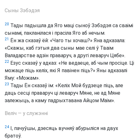
Сыны Зэбэдэя
20
Тады падышла да Яго маці сыноў Зэбэдэя са сваімі
сынамі, пакланілася і прасіла Яго аб нечым.
21
Ён жа сказаў ёй: «Чаго ты хочаш?» Яна адказала:
«Скажы, каб гэтыя два сыны мае селі ў Тваім
Валадарстве адзін праваруч, а другі леваруч Цябе».
22
Езус сказаў у адказ: «Не ведаеце, аб чым просіце. Ці
можаце піць келіх, які Я павінен піць?» Яны адказалі
Яму: «Можам».
23
Тады Ён сказаў ім: «Келіх Мой будзеце піць, але
даць сесці праваруч ці леваруч Мяне, не ад Мяне
залежыць, а каму падрыхтавана Айцом Маім».
Веліч — у служэнні
24
І, пачуўшы, дзесяць вучняў абурыліся на двух
братоў.