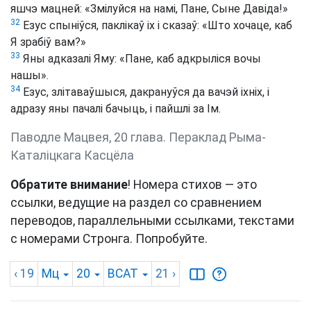
яшчэ мацней: «Змілуйся на намі, Пане, Сыне Давіда!»
32
Езус спыніўся, паклікаў іх і сказаў: «Што хочаце, каб
Я зрабіў вам?»
33
Яны адказалі Яму: «Пане, каб адкрыліся вочы
нашы».
34
Езус, злітаваўшыся, дакрануўся да вачэй іхніх, і
адразу яны пачалі бачыць, і пайшлі за Ім.
Паводле Мацвея, 20 глава. Пераклад Рыма-
Каталіцкага Касцёла
Обратите внимание
! Номера стихов — это
ссылки, ведущие на раздел со сравнением
переводов, параллельными ссылками, текстами
с номерами Стронга. Попробуйте.
‹ 19
Мц
20
BCAT
21
›