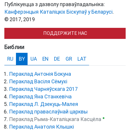
Публікуецца з дазволу праваўладальніка:
Канферэнцыя Каталіцкіх Біскупаў у Беларусі
.
© 2017, 2019
ПОДДЕРЖИТЕ НАС
Библии
RU
BY
UA
EN
DE
GR
LAT
Пераклад Антонія Бокуна
Пераклад Васіля Сёмухі
Пераклад Чарняўскага 2017
Пераклад Яна Станкевіча
Пераклад Л. Дзекуць-Малея
Пераклад праваслаўнай царквы
●
Пераклад Рыма-Каталіцкага Касцёла
Пераклад Анатоля Клышкi