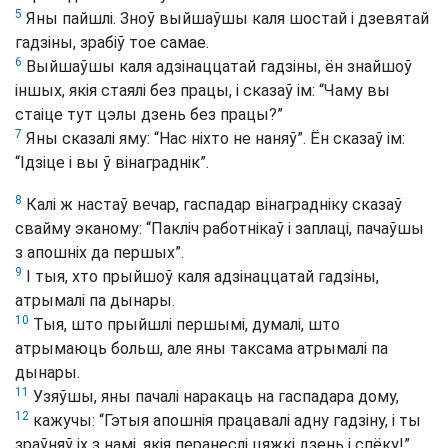
5
Яны пайшлі. Зноў выйшаўшы каля шостай і дзевятай
гадзіны, зрабіў тое самае.
6
Выйшаўшы каля адзінаццатай гадзіны, ён знайшоў
іншых, якія стаялі без працы, і сказаў ім: “Чаму вы
стаіце тут цэлы дзень без працы?”
7
Яны сказалі яму: “Нас ніхто не наняў”. Ён сказаў ім:
“Ідзіце і вы ў вінаграднік”.
8
Калі ж настаў вечар, гаспадар вінаградніку сказаў
свайму эканому: “Пакліч работнікаў і заплаці, пачаўшы
з апошніх да першых”.
9
І тыя, хто прыйшоў каля адзінаццатай гадзіны,
атрымалі па дынары.
10
Тыя, што прыйшлі першымі, думалі, што
атрымаюць больш, але яны таксама атрымалі па
дынары.
11
Узяўшы, яны пачалі наракаць на гаспадара дому,
12
кажучы: “Гэтыя апошнія працавалі адну гадзіну, і ты
зраўняў іх з намі, якія перанеслі цяжкі дзень і спёку!”