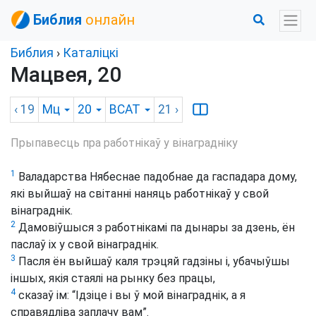
Библия
онлайн
Библия
›
Каталіцкі
Мацвея, 20
‹ 19
Мц
20
BCAT
21
›
Прыпавесць пра работнікаў у вінаградніку
1
Валадарства Нябеснае падобнае да гаспадара дому,
які выйшаў на світанні наняць работнікаў у свой
вінаграднік.
2
Дамовіўшыся з работнікамі па дынары за дзень, ён
паслаў іх у свой вінаграднік.
3
Пасля ён выйшаў каля трэцяй гадзіны і, убачыўшы
іншых, якія стаялі на рынку без працы,
4
сказаў ім: “Ідзіце і вы ў мой вінаграднік, а я
справядліва заплачу вам”.