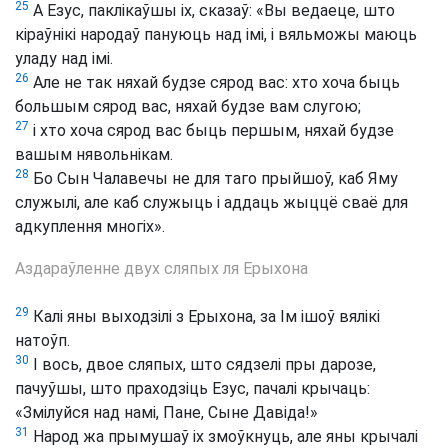
25
А Езус, паклікаўшы іх, сказаў: «Вы ведаеце, што
кіраўнікі народаў пануюць над імі, і вяльможы маюць
уладу над імі.
26
Але не так няхай будзе сярод вас: хто хоча быць
большым сярод вас, няхай будзе вам слугою;
27
і хто хоча сярод вас быць першым, няхай будзе
вашым нявольнікам.
28
Бо Сын Чалавечы не для таго прыйшоў, каб Яму
служылі, але каб служыць і аддаць жыццё сваё для
адкуплення многіх».
Аздараўленне двух сляпых ля Ерыхона
29
Калі яны выходзілі з Ерыхона, за Ім ішоў вялікі
натоўп.
30
І вось, двое сляпых, што сядзелі пры дарозе,
пачуўшы, што праходзіць Езус, пачалі крычаць:
«Змілуйся над намі, Пане, Сыне Давіда!»
31
Народ жа прымушаў іх змоўкнуць, але яны крычалі