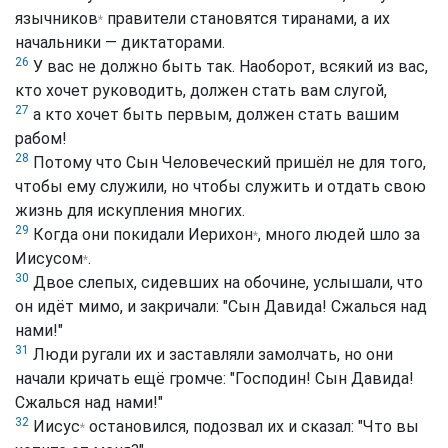
язычников
правители становятся тиранами, а их
*
начальники — диктаторами.
26
У вас не должно быть так. Наоборот, всякий из вас,
кто хочет руководить, должен стать вам слугой,
27
а кто хочет быть первым, должен стать вашим
рабом!
28
Потому что Сын Человеческий пришёл не для того,
чтобы ему служили, но чтобы служить и отдать свою
жизнь для искупления многих.
29
Когда они покидали
Иерихон
, много людей шло за
*
Иисусом
.
*
30
Двое слепых, сидевших на обочине, услышали, что
он идёт мимо, и закричали: "Сын Давида! Сжалься над
нами!"
31
Люди ругали их и заставляли замолчать, но они
начали кричать ещё громче: "Господин! Сын Давида!
Сжалься над нами!"
32
Иисус
остановился, подозвал их и сказал: "Что вы
*