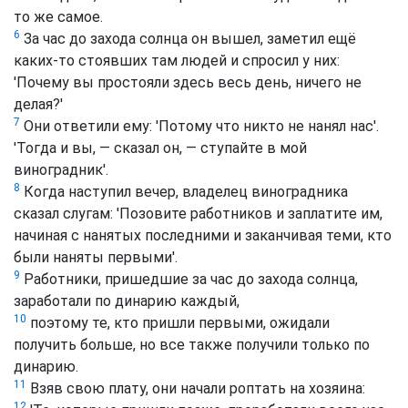
то же самое.
6
За час до захода солнца он вышел, заметил ещё
каких-то стоявших там людей и спросил у них:
'Почему вы простояли здесь весь день, ничего не
делая?'
7
Они ответили ему: 'Потому что никто не нанял нас'.
'Тогда и вы, — сказал он, — ступайте в мой
виноградник'.
8
Когда наступил вечер, владелец виноградника
сказал слугам: 'Позовите работников и заплатите им,
начиная с нанятых последними и заканчивая теми, кто
были наняты первыми'.
9
Работники, пришедшие за час до захода солнца,
заработали по динарию каждый,
10
поэтому те, кто пришли первыми, ожидали
получить больше, но все также получили только по
динарию.
11
Взяв свою плату, они начали роптать на хозяина:
12