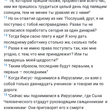
'Те, которые пришли позже, проработали всего час,
нам же пришлось трудиться целый день под палящим
солнцем, тем не менее ты уравнял их с нами!'
13
Но он ответил одному из них: 'Послушай, друг, я не
поступаю с тобой несправедливо. Разве ты не
согласился поработать сегодня за один динарий?
14
Тогда бери свою плату и иди! Я хочу дать
последнему работнику столько же, сколько тебе.
15
Разве я не имею права поступать так, как мне
угодно, с тем, что мне принадлежит? Или ты
завидуешь моей щедрости?'
16
Таким образом, последние будут первыми, а
первые — последними."
17
Когда
Иисус
поднимался в
Иерусалим
, он взял с
*
*
собой только двенадцать
учеников
и говорил им по
*
дороге:
18
"Сейчас мы поднимаемся в
Иерусалим
, где Сына
*
Человеческого отдадут руководящим
священникам
и
*
книжникам
. Они приговорят его к смерти
*