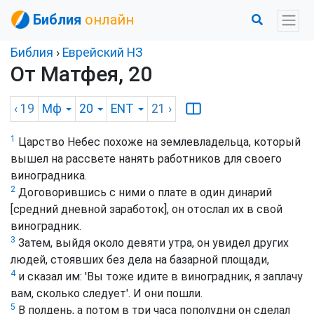
Библия
онлайн
Библия
›
Еврейский НЗ
От Матфея, 20
‹ 19
Мф
20
ENT
21
›
1
Царство Небес похоже на землевладельца, который
вышел на рассвете нанять работников для своего
виноградника.
2
Договорившись с ними о плате в один динарий
[средний дневной заработок], он отослал их в свой
виноградник.
3
Затем, выйдя около девяти утра, он увидел других
людей, стоявших без дела на базарной площади,
4
и сказал им: 'Вы тоже идите в виноградник, я заплачу
вам, сколько следует'. И они пошли.
5
В полдень, а потом в три часа пополудни он сделал