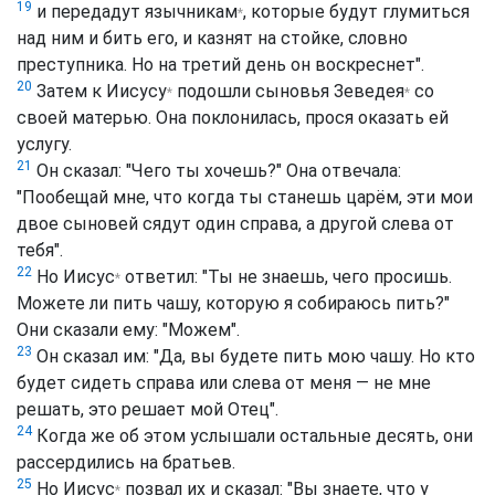
19
и передадут
язычникам
, которые будут глумиться
*
над ним и бить его, и казнят на стойке, словно
преступника. Но на третий день он воскреснет".
20
Затем к
Иисусу
подошли сыновья
Зеведея
со
*
*
своей матерью. Она поклонилась, прося оказать ей
услугу.
21
Он сказал: "Чего ты хочешь?" Она отвечала:
"Пообещай мне, что когда ты станешь царём, эти мои
двое сыновей сядут один справа, а другой слева от
тебя".
22
Но
Иисус
ответил: "Ты не знаешь, чего просишь.
*
Можете ли пить чашу, которую я собираюсь пить?"
Они сказали ему: "Можем".
23
Он сказал им: "Да, вы будете пить мою чашу. Но кто
будет сидеть справа или слева от меня — не мне
решать, это решает мой Отец".
24
Когда же об этом услышали остальные десять, они
рассердились на братьев.
25
Но
Иисус
позвал их и сказал: "Вы знаете, что у
*