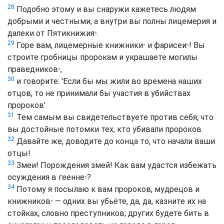
28
Подобно этому и вы снаружи кажетесь людям
добрыми и честными, а внутри вы полны лицемерия и
далеки от
Пятикнижия
.
*
29
Горе вам, лицемерные
книжники
и
фарисеи
! Вы
*
*
строите гробницы пророкам и украшаете могилы
праведников
,
*
30
и говорите: 'Если бы мы жили во времена наших
отцов, то не принимали бы участия в убийствах
пророков'.
31
Тем самым вы свидетельствуете против себя, что
вы достойные потомки тех, кто убивали пророков.
32
Давайте же, доводите до конца то, что начали ваши
отцы!
33
Змеи! Порождения змей! Как вам удастся избежать
осуждения в
геенне
?
*
34
Потому я посылаю к вам пророков, мудрецов и
книжников
— одних вы убьёте, да, да, казните их на
*
стойках, словно преступников; других будете бить в