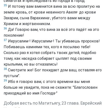
синагогах и преследовать из города в город.
35
И потому вам вменится вина за всю пролитую на
земле кровь, от крови невинного
Авеля
до крови
*
Захарии, сына Варахиина
, убитого вами между
*
Храмом и жертвенником.
36
Да! Говорю вам, что вина за всё это падёт на это
поколение!
37
Иерусалим
!
Иерусалим
! Ты убиваешь пророков!
*
*
Побиваешь камнями тех, кого я посылаю тебе!
Сколько раз я хотел собрать твоих детей, подобно
тому, как наседка собирает цыплят под своими
крыльями, но вы отказались!
38
Смотрите же! Бог покидает дом ваш, оставляя его
пустым".
39
Ибо я говорю вам, с этого времени вы меня
больше не увидите, пока не скажете: "Благословен
приходящий во имя
Господа
"
*
Добрая весть по Матитьягу, 23 глава. Еврейский