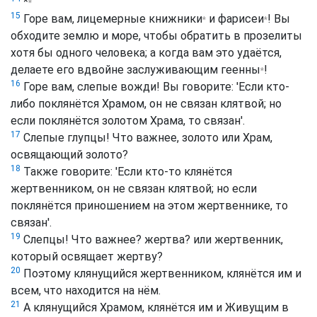
*
*
15
Горе вам, лицемерные
книжники
и
фарисеи
! Вы
*
*
обходите землю и море, чтобы обратить в прозелиты
хотя бы одного человека; а когда вам это удаётся,
делаете его вдвойне заслуживающим
геенны
!
*
16
Горе вам, слепые вожди! Вы говорите: 'Если кто-
либо поклянётся Храмом, он не связан клятвой; но
если поклянётся золотом Храма, то связан'.
17
Слепые глупцы! Что важнее, золото или Храм,
освящающий золото?
18
Также говорите: 'Если кто-то клянётся
жертвенником, он не связан клятвой; но если
поклянётся приношением на этом жертвеннике, то
связан'.
19
Слепцы! Что важнее? жертва? или жертвенник,
который освящает жертву?
20
Поэтому клянущийся жертвенником, клянётся им и
всем, что находится на нём.
21
А клянущийся Храмом, клянётся им и Живущим в