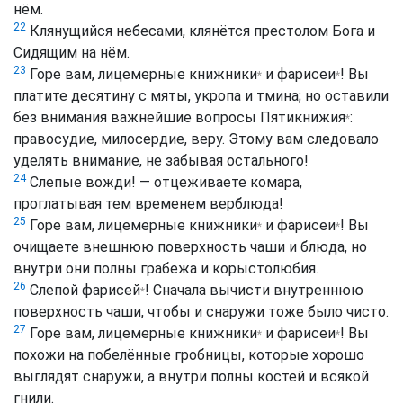
нём.
22
Клянущийся небесами, клянётся престолом Бога и
Сидящим на нём.
23
Горе вам, лицемерные
книжники
и
фарисеи
! Вы
*
*
платите десятину с мяты, укропа и тмина; но оставили
без внимания важнейшие вопросы
Пятикнижия
:
*
правосудие, милосердие, веру. Этому вам следовало
уделять внимание, не забывая остального!
24
Слепые вожди! — отцеживаете комара,
проглатывая тем временем верблюда!
25
Горе вам, лицемерные
книжники
и
фарисеи
! Вы
*
*
очищаете внешнюю поверхность чаши и блюда, но
внутри они полны грабежа и корыстолюбия.
26
Слепой
фарисей
! Сначала вычисти внутреннюю
*
поверхность чаши, чтобы и снаружи тоже было чисто.
27
Горе вам, лицемерные
книжники
и
фарисеи
! Вы
*
*
похожи на побелённые гробницы, которые хорошо
выглядят снаружи, а внутри полны костей и всякой
гнили.