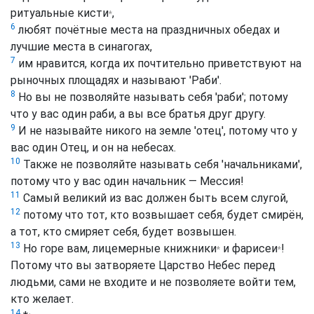
ритуальные кисти
,
*
6
любят почётные места на праздничных обедах и
лучшие места в синагогах,
7
им нравится, когда их почтительно приветствуют на
рыночных площадях и называют 'Раби'.
8
Но вы не позволяйте называть себя 'раби'; потому
что у вас один раби, а вы все братья друг другу.
9
И не называйте никого на земле 'отец', потому что у
вас один Отец, и он на небесах.
10
Также не позволяйте называть себя 'начальниками',
потому что у вас один начальник — Мессия!
11
Самый великий из вас должен быть всем слугой,
12
потому что тот, кто возвышает себя, будет смирён,
а тот, кто смиряет себя, будет возвышен.
13
Но горе вам, лицемерные
книжники
и
фарисеи
!
*
*
Потому что вы затворяете Царство Небес перед
людьми, сами не входите и не позволяете войти тем,
кто желает.
14