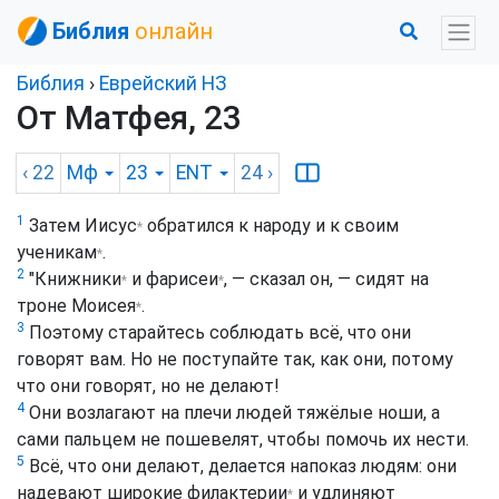
Библия
онлайн
Библия
›
Еврейский НЗ
От Матфея, 23
‹ 22
Мф
23
ENT
24
›
1
Затем
Иисус
обратился к народу и к своим
*
ученикам
.
*
2
"
Книжники
и
фарисеи
, — сказал он, — сидят на
*
*
троне
Моисея
.
*
3
Поэтому старайтесь соблюдать всё, что они
говорят вам. Но не поступайте так, как они, потому
что они говорят, но не делают!
4
Они возлагают на плечи людей тяжёлые ноши, а
сами пальцем не пошевелят, чтобы помочь их нести.
5
Всё, что они делают, делается напоказ людям: они
надевают широкие
филактерии
и удлиняют
*