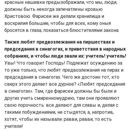
красные нашивки предызображали, что мы, люди,
должны быть некогда запечатлены кровью
Христовою. Фарисеи же делали хранилища и
воскрилия большие, чтобы для всех, кому оныя
бросятся в глаза, показаться блюстителями закона.
Также любят предвозлежания на пиршествах и
председания в синагогах, и приветствия в народных
собраниях, и чтобы люди звали их: учитель! учитель!
Увы! Что говорит Господь! Подлежат осуждению за
то уже только, что любят предвозлежания на пирах и
председания в синагогах. Чего же достоин тот, кто
сверх этого делает все дурное? «Любят председания
в синагогах». Там, где фарисеи должны бы были и
других учить смиренномудрию, там они проявляют
свою порочность: все делают для славы и, делая с
такими побуждениями, не стыдятся, а, напротив,
хотят, чтобы их называли: равви, равви, то есть
учители!