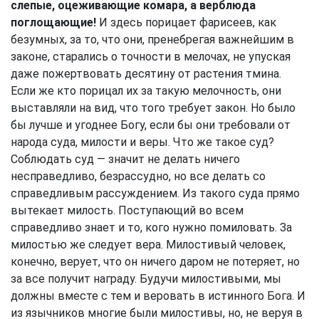
слепые, оцеживающие комара, а верблюда
поглощающие!
И здесь порицает фарисеев, как
безумных, за то, что они, пренебрегая важнейшим в
законе, старались о точности в мелочах, не упуская
даже пожертвовать десятину от растения тмина.
Если же кто порицал их за такую мелочность, они
выставляли на вид, что того требует закон. Но было
бы лучше и угоднее Богу, если бы они требовали от
народа суда, милости и веры. Что же такое суд?
Соблюдать суд — значит не делать ничего
несправедливо, безрассудно, но все делать со
справедливым рассуждением. Из такого суда прямо
вытекает милость. Поступающий во всем
справедливо знает и то, кого нужно помиловать. За
милостью же следует вера. Милостивый человек,
конечно, верует, что он ничего даром не потеряет, но
за все получит награду. Будучи милостивыми, мы
должны вместе с тем и веровать в истинного Бога. И
из язычников многие были милостивы, но, не веруя в