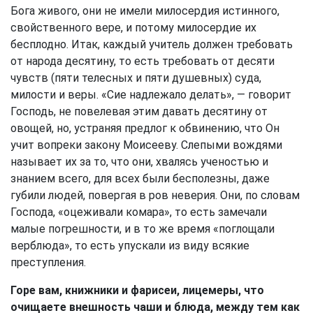
Бога живого, они не имели милосердия истинного,
свойственного вере, и потому милосердие их
бесплодно. Итак, каждый учитель должен требовать
от народа десятину, то есть требовать от десяти
чувств (пяти телесных и пяти душевных) суда,
милости и веры. «Сие надлежало делать», — говорит
Господь, не повелевая этим давать десятину от
овощей, но, устраняя предлог к обвинению, что Он
учит вопреки закону Моисееву. Слепыми вождями
называет их за то, что они, хвалясь ученостью и
знанием всего, для всех были бесполезны, даже
губили людей, повергая в ров неверия. Они, по словам
Господа, «оцеживали комара», то есть замечали
малые погрешности, и в то же время «поглощали
верблюда», то есть упускали из виду всякие
преступления.
Горе вам, книжники и фарисеи, лицемеры, что
очищаете внешность чаши и блюда, между тем как