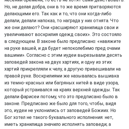
Но, не делая добра, они в то же время притворяются
делающими его. Так как и то, что они когда-либо
делали, делали напоказ, то награда у них отнята. Что
же они делают? Они «расширяют хранилища свои и
увеличивают воскрилия одежд своих». Это состояло
в следующем. В законе было предписано: «навяжите
на руке вашей, и да будет непоколебимо пред очами
вашими». Согласно с этим иудеи вырезывали десять
заповедей закона на двух хартиях, и одну из этих
хартий прикрепляли к челу, а другую привешивали на
правой руке. Воскрилиями же называлась вышивка
из темно-красных или багряных нитей в виде узора,
который устраивался на краях верхней одежды. Так
делали фарисеи потому, что это предписано было в
законе. Предписано же было для того, чтобы, видя
это, иудеи не уклонились от заповедей Божиих. Но
Бог хотел не такого буквального исполнения: нет,
иметь хранилища значило исполнять заповеди; а