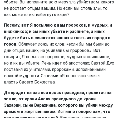
убьете. Вы исполните всю меру зла убийством, какого
не достает отцам вашим. Но если вы столь злы, то
как можете вы избегнуть кары?
Посему, вот Я посылаю к вам пророков, и мудрых, и
книжников; и вы иных убьете и распнете, а иных
будете бить в синагогах ваших и гнать из города в
город.
Обличает ложь их слов: «если бы мы были во
дни отцов наших, не убивали бы пророков». Вот,
говорит, Я посылаю пророков, мудрых и книжников,
но и их вы убьете. Речь идет об апостолах; Святой Дух
поставил их учителями, пророками, исполненными
всякой мудрости. Словами: «Я посылаю» являет
власть Своего Божества.
Да придет на вас вся кровь праведная, пролитая на
земле, от крови Авеля праведного до крови
Захарии, сына Варахиина, которого вы убили между
храмом и жертвенником. Истинно говорю вам, что
все сие придет на род сей.
Вся кровь, неправедно