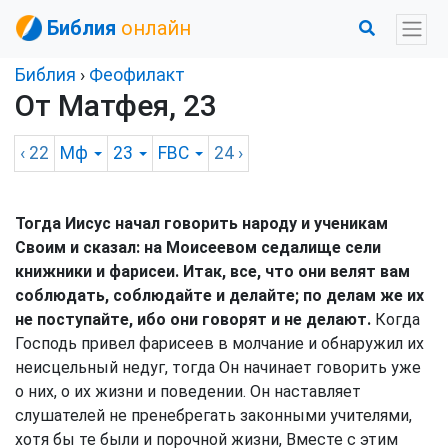
Библия
онлайн
Библия
›
Феофилакт
От Матфея, 23
‹ 22
Мф
23
FBC
24
›
Тогда Иисус начал говорить народу и ученикам
Своим и сказал: на Моисеевом седалище сели
книжники и фарисеи. Итак, все, что они велят вам
соблюдать, соблюдайте и делайте; по делам же их
не поступайте, ибо они говорят и не делают.
Когда
Господь привел фарисеев в молчание и обнаружил их
неисцельный недуг, тогда Он начинает говорить уже
о них, о их жизни и поведении. Он наставляет
слушателей не пренебрегать законными учителями,
хотя бы те были и порочной жизни, Вместе с этим