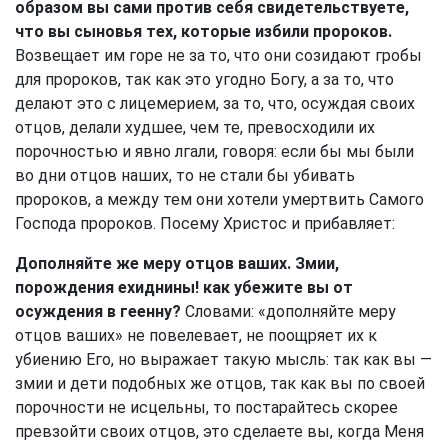
образом вы сами против себя свидетельствуете,
что вы сыновья тех, которые избили пророков.
Возвещает им горе не за то, что они созидают гробы
для пророков, так как это угодно Богу, а за то, что
делают это с лицемерием, за то, что, осуждая своих
отцов, делали худшее, чем те, превосходили их
порочностью и явно лгали, говоря: если бы мы были
во дни отцов наших, то не стали бы убивать
пророков, а между тем они хотели умертвить Самого
Господа пророков. Посему Христос и прибавляет:
Дополняйте же меру отцов ваших. Змии,
порождения ехиднины! как убежите вы от
осуждения в геенну?
Словами: «дополняйте меру
отцов ваших» не повелевает, не поощряет их к
убиению Его, но выражает такую мысль: так как вы —
змии и дети подобных же отцов, так как вы по своей
порочности не исцельны, то постарайтесь скорее
превзойти своих отцов, это сделаете вы, когда Меня