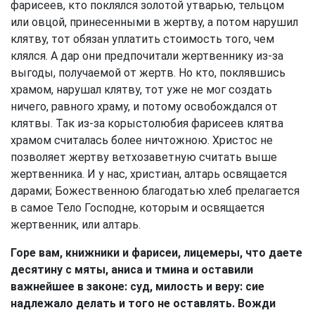
фарисеев, кто поклялся золотой утварью, тельцом
или овцой, принесенными в жертву, а потом нарушил
клятву, тот обязан уплатить стоимость того, чем
клялся. А дар они предпочитали жертвеннику из-за
выгоды, получаемой от жертв. Но кто, поклявшись
храмом, нарушал клятву, тот уже не мог создать
ничего, равного храму, и потому освобождался от
клятвы. Так из-за корыстолюбия фарисеев клятва
храмом считалась более ничтожною. Христос не
позволяет жертву ветхозаветную считать выше
жертвенника. И у нас, христиан, алтарь освящается
дарами; Божественною благодатью хлеб прелагается
в самое Тело Господне, которым и освящается
жертвенник, или алтарь.
Горе вам, книжники и фарисеи, лицемеры, что даете
десятину с мяты, аниса и тмина и оставили
важнейшее в законе: суд, милость и веру: сие
надлежало делать и того не оставлять. Вожди