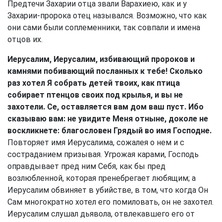
Предтечи Захарии отца звали Варахиею, как и у
Захарии-пророка отец назывался. Возможно, что как
они сами были соплеменники, так совпали и имена
отцов их.
Иерусалим, Иерусалим, избивающий пророков и
камнями побивающий посланных к тебе! Сколько
раз хотел Я собрать детей твоих, как птица
собирает птенцов своих под крылья, и вы не
захотели. Се, оставляется вам дом ваш пуст. Ибо
сказываю вам: не увидите Меня отныне, доколе не
воскликнете: благословен Грядый во имя Господне.
Повторяет имя Иерусалима, сожалея о нем и с
состраданием призывая. Угрожая карами, Господь
оправдывает пред ним Себя, как бы пред
возлюбленной, которая пренебрегает любящим; а
Иерусалим обвиняет в убийстве, в том, что когда Он
Сам многократно хотел его помиловать, он не захотел.
Иерусалим слушал дьявола, отвлекавшего его от