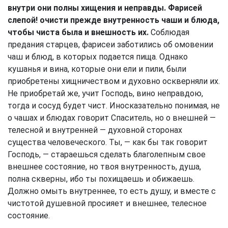
внутри они полны хищения и неправды. Фарисей
слепой! очисти прежде внутренность чаши и блюда,
чтобы чиста была и внешность их.
Соблюдая
предания старцев, фарисеи заботились об омовении
чаш и блюд, в которых подается пища. Однако
кушанья и вина, которые они ели и пили, были
приобретены хищничеством и духовно оскверняли их.
Не приобретай же, учит Господь, вино неправдою,
тогда и сосуд будет чист. Иносказательно понимая, не
о чашах и блюдах говорит Спаситель, но о внешней —
телесной и внутренней — духовной сторонах
существа человеческого. Ты, — как бы так говорит
Господь, — стараешься сделать благолепным свое
внешнее состояние, но твоя внутренность, душа,
полна скверны, ибо ты похищаешь и обижаешь.
Должно омыть внутреннее, то есть душу, и вместе с
чистотой душевной просияет и внешнее, телесное
состояние.