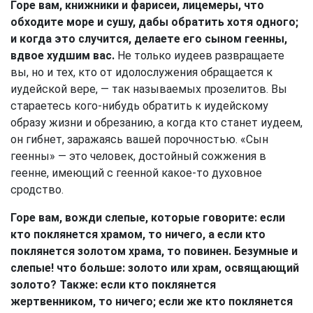
Горе вам, книжники и фарисеи, лицемеры, что
обходите море и сушу, дабы обратить хотя одного;
и когда это случится, делаете его сыном геенны,
вдвое худшим вас.
Не только иудеев развращаете
вы, но и тех, кто от идолослужения обращается к
иудейской вере, — так называемых прозелитов. Вы
стараетесь кого-нибудь обратить к иудейскому
образу жизни и обрезанию, а когда кто станет иудеем,
он гибнет, заражаясь вашей порочностью. «Сын
геенны» — это человек, достойный сожжения в
геенне, имеющий с геенной какое-то духовное
сродство.
Горе вам, вожди слепые, которые говорите: если
кто поклянется храмом, то ничего, а если кто
поклянется золотом храма, то повинен. Безумные и
слепые! что больше: золото или храм, освящающий
золото? Также: если кто поклянется
жертвенником, то ничего; если же кто поклянется