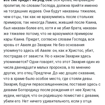
пролитая, по словам Господа, должна прийти именно
на тогдашних иудеев. Они будут наказаны тяжелее,
чем отцы, так как не вразумились после стольких
примеров; так некогда Ламех, живший после Каина,
был наказан более его, хотя и не убил брата; наказан
же тяжелее потому, что не вразумился примером
кары Каина. Придет, согласно словам Господа, вся
кровь от Авеля до Захарии. Не без основания
упомянуто здесь об Авеле: он, как и Христос, убит,
пострадав от зависти. Но о каком Захарии здесь
упоминается? Одни говорят, что этот Захария один из
числа двенадцати малых пророков, а по мнению
других, это отец Предтечи. До нас дошло сказание,
что в храме было особое место, где стояли девы.
Захария, будучи первосвященником, поставил здесь с
девами Богородицу после рождения от нее Христа;
иудеи, негодуя, что он родившую поместил с девами,
убили его. Нет ничего удивительного, если у отца