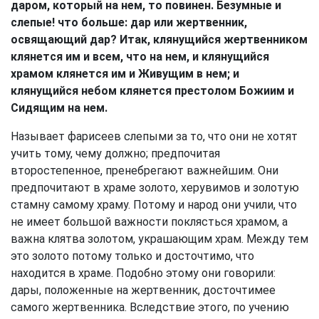
даром, который на нем, то повинен. Безумные и
слепые! что больше: дар или жертвенник,
освящающий дар? Итак, клянущийся жертвенником
клянется им и всем, что на нем, и клянущийся
храмом клянется им и Живущим в нем; и
клянущийся небом клянется престолом Божиим и
Сидящим на нем.
Называет фарисеев слепыми за то, что они не хотят
учить тому, чему должно; предпочитая
второстепенное, пренебрегают важнейшим. Они
предпочитают в храме золото, херувимов и золотую
стамну самому храму. Потому и народ они учили, что
не имеет большой важности поклясться храмом, а
важна клятва золотом, украшающим храм. Между тем
это золото потому только и досточтимо, что
находится в храме. Подобно этому они говорили:
дары, положенные на жертвенник, досточтимее
самого жертвенника. Вследствие этого, по учению