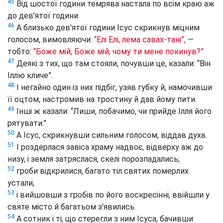
45
Від шостої години темрява настала по всім краю аж
до дев'ятої години.
46
А близько дев'ятої години Ісус скрикнув міцним
голосом, вимовляючи:
“Елі Елі, лема савах-тані”,
—
тобто:
“Боже мій, Боже мій, чому ти мене покинув?”
47
Деякі з тих, що там стояли, почувши це, казали: “Він
Іллю кличе”.
48
І негайно один із них підбіг, узяв губку й, намочивши
її оцтом, настромив на тростину й дав йому пити.
49
Інші ж казали: “Лиши, побачимо, чи прийде Ілля його
рятувати.”
50
А Ісус, скрикнувши сильним голосом, віддав духа.
51
І роздерлася завіса храму надвоє, відверху аж до
низу, і земля затряслася, скелі порозпадались;
52
гроби відкрилися, багато тіл святих померлих
устали,
53
і вийшовши з гробів по його воскресінні, ввійшли у
святе місто й багатьом з'явились.
54
А сотник і ті, що стерегли з ним Ісуса, бачивши