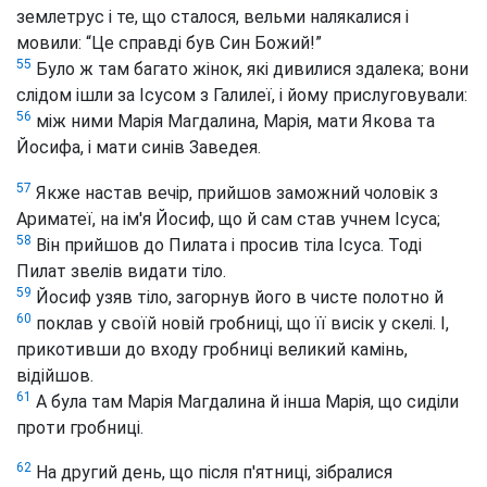
землетрус і те, що сталося, вельми налякалися і
мовили: “Це справді був Син Божий!”
55
Було ж там багато жінок, які дивилися здалека; вони
слідом ішли за Ісусом з Галилеї, і йому прислуговували:
56
між ними Марія Магдалина, Марія, мати Якова та
Йосифа, і мати синів Заведея.
57
Якже настав вечір, прийшов заможний чоловік з
Ариматеї, на ім'я Йосиф, що й сам став учнем Ісуса;
58
Він прийшов до Пилата і просив тіла Ісуса. Тоді
Пилат звелів видати тіло.
59
Йосиф узяв тіло, загорнув його в чисте полотно й
60
поклав у своїй новій гробниці, що її висік у скелі. І,
прикотивши до входу гробниці великий камінь,
відійшов.
61
А була там Марія Магдалина й інша Марія, що сиділи
проти гробниці.
62
На другий день, що після п'ятниці, зібралися