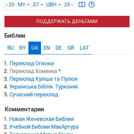
‹ 26
Мт
27
UBH
28
›
ПОДДЕРЖАТЬ ДЕНЬГАМИ
Библии
RU
BY
UA
EN
DE
GR
LAT
Переклад Огієнка
●
Переклад Хоменка
Переклад Куліша та Пулюя
Українська Біблія. Турконяк
Сучасний переклад
Комментарии
Новая Женевская Библия
Учебной Библии МакАртура