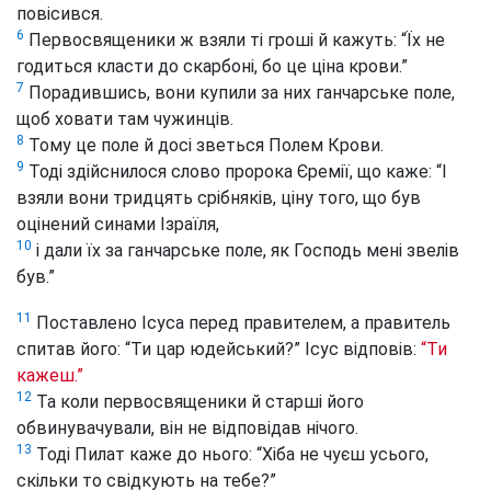
повісився.
6
Первосвященики ж взяли ті гроші й кажуть: “Їх не
годиться класти до скарбоні, бо це ціна крови.”
7
Порадившись, вони купили за них ганчарське поле,
щоб ховати там чужинців.
8
Тому це поле й досі зветься Полем Крови.
9
Тоді здійснилося слово пророка Єремії, що каже: “І
взяли вони тридцять срібняків, ціну того, що був
оцінений синами Ізраїля,
10
і дали їх за ганчарське поле, як Господь мені звелів
був.”
11
Поставлено Ісуса перед правителем, а правитель
спитав його: “Ти цар юдейський?” Ісус відповів:
“Ти
кажеш.”
12
Та коли первосвященики й старші його
обвинувачували, він не відповідав нічого.
13
Тоді Пилат каже до нього: “Хіба не чуєш усього,
скільки то свідкують на тебе?”