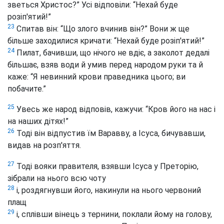
зветься Христос?” Усі відповіли: “Нехай буде
розіп'ятий!”
23
Спитав він: “Що злого вчинив він?” Вони ж ще
більше заходилися кричати: “Нехай буде розіп'ятий!”
24
Пилат, бачивши, що нічого не вдіє, а заколот дедалі
більшає, взяв води й умив перед народом руки та й
каже: “Я невинний крови праведника цього; ви
побачите.”
25
Увесь же народ відповів, кажучи: “Кров його на нас і
на наших дітях!”
26
Тоді він відпустив їм Варавву, а Ісуса, бичувавши,
видав на розп'яття.
27
Тоді вояки правителя, взявши Ісуса у Преторію,
зібрали на нього всю чоту
28
і, роздягнувши його, накинули на нього червоний
плащ
29
і, сплівши вінець з тернини, поклали йому на голову,