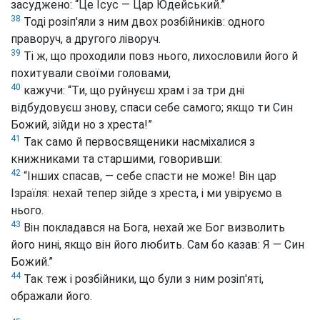
засуджено: “Це Ісус — Цар Юдейський.”
38
Тоді розіп'яли з ним двох розбійників: одного
праворуч, а другого ліворуч.
39
Ті ж, що проходили повз нього, лихословили його й
похитували своїми головами,
40
кажучи: “Ти, що руйнуєш храм і за три дні
відбудовуєш знову, спаси себе самого; якщо ти Син
Божий, зійди но з хреста!”
41
Так само й первосвященики насміхалися з
книжниками та старшими, говоривши:
42
“Інших спасав, — себе спасти не може! Він цар
Ізраїля: нехай тепер зійде з хреста, і ми увіруємо в
нього.
43
Він покладався на Бога, нехай же Бог визволить
його нині, якщо він його любить. Сам бо казав: Я — Син
Божий.”
44
Так теж і розбійники, що були з ним розіп'яті,
ображали його.