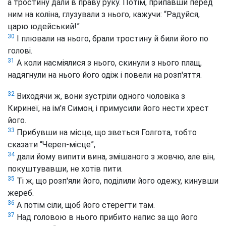
а тростину дали в праву руку. Потім, припавши перед
ним на коліна, глузували з нього, кажучи: “Радуйся,
царю юдейський!”
30
І плювали на нього, брали тростину й били його по
голові.
31
А коли насміялися з нього, скинули з нього плащ,
надягнули на нього його одіж і повели на розп'яття.
32
Виходячи ж, вони зустріли одного чоловіка з
Киринеї, на ім'я Симон, і примусили його нести хрест
його.
33
Прибувши на місце, що зветься Голгота, тобто
сказати “Череп-місце”,
34
дали йому випити вина, змішаного з жовчю, але він,
покуштувавши, не хотів пити.
35
Ті ж, що розп'яли його, поділили його одежу, кинувши
жереб.
36
А потім сіли, щоб його стерегти там.
37
Над головою в нього прибито напис за що його