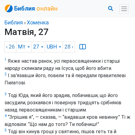
Библия
онлайн
Библия
›
Хоменка
Матвія, 27
‹ 26
Мт
27
UBH
28
›
1
Якже настав ранок, усі первосвященики і старші
народу скликали раду на Ісуса, щоб його вбити.
2
І зв'язавши його, повели та й передали правителеві
Пилатові.
3
Тоді Юда, який його зрадив, побачивши, що його
засудили, розкаявся і повернув тридцять срібняків
назад первосвященикам і старшим.
4
“Згрішив я”, — сказав, — “видавши кров невинну.” Ті ж
відповіли: “Що нам до того? Ти побачиш!”
5
Тоді він кинув гроші у святиню, пішов геть та й