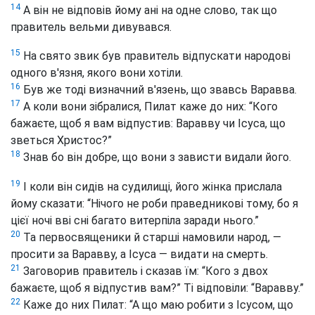
14
А він не відповів йому ані на одне слово, так що
правитель вельми дивувався.
15
На свято звик був правитель відпускати народові
одного в'язня, якого вони хотіли.
16
Був же тоді визначний в'язень, що звавсь Варавва.
17
А коли вони зібралися, Пилат каже до них: “Кого
бажаєте, щоб я вам відпустив: Варавву чи Ісуса, що
зветься Христос?”
18
Знав бо він добре, що вони з зависти видали його.
19
І коли він сидів на судилищі, його жінка прислала
йому сказати: “Нічого не роби праведникові тому, бо я
цієї ночі вві сні багато витерпіла заради нього.”
20
Та первосвященики й старші намовили народ, —
просити за Варавву, а Ісуса — видати на смерть.
21
Заговорив правитель і сказав їм: “Кого з двох
бажаєте, щоб я відпустив вам?” Ті відповіли: “Варавву.”
22
Каже до них Пилат: “А що маю робити з Ісусом, що