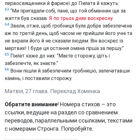
первосвященики й фарисеї до Пилата й кажуть:
63
“Ми пригадали собі, пане, що той обманник ще за
життя був сказав:
Я по трьох днях воскресну.
64
Звели, отже, щоб гробниця була добре забезпечена
аж по третій день, щоб часом не прийшли його учні та
не вкрали його й не сказали людям: Він воскрес із
мертвих! І буде ця остання омана гірша за першу.”
65
Пилат каже до них: “Маєте сторожу, ідіть і
забезпечте, як знаєте.”
66
Вони пішли й забезпечили гробницю, запечатавши
камінь, і поставили сторожу.
Матвія, 27 глава. Переклад Хоменка
Обратите внимание
! Номера стихов — это
ссылки, ведущие на раздел со сравнением
переводов, параллельными ссылками, текстами
с номерами Стронга. Попробуйте.