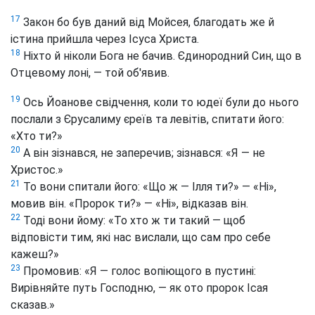
17
Закон бо був даний від Мойсея, благодать же й
істина прийшла через Ісуса Христа.
18
Ніхто й ніколи Бога не бачив. Єдинородний Син, що в
Отцевому лоні, — той об'явив.
19
Ось Йоанове свідчення, коли то юдеї були до нього
послали з Єрусалиму єреїв та левітів, спитати його:
«Хто ти?»
20
А він зізнався, не заперечив; зізнався: «Я — не
Христос.»
21
То вони спитали його: «Що ж — Ілля ти?» — «Ні»,
мовив він. «Пророк ти?» — «Ні», відказав він.
22
Тоді вони йому: «То хто ж ти такий — щоб
відповісти тим, які нас вислали, що сам про себе
кажеш?»
23
Промовив: «Я — голос вопіющого в пустині:
Вирівняйте путь Господню, — як ото пророк Ісая
сказав.»