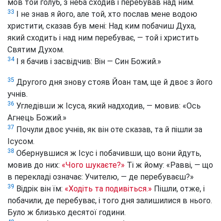
мов той голуб, з неба сходив і перебував над ним.
33
І не знав я його, але той, хто послав мене водою
христити, сказав був мені: Над ким побачиш Духа,
який сходить і над ним перебуває, — той і христить
Святим Духом.
34
І я бачив і засвідчив: Він — Син Божий.»
35
Другого дня знову стояв Йоан там, ще й двоє з його
учнів.
36
Угледівши ж Ісуса, який надходив, — мовив: «Ось
Агнець Божий.»
37
Почули двоє учнів, як він оте сказав, та й пішли за
Ісусом.
38
Обернувшися ж Ісус і побачивши, що вони йдуть,
мовив до них:
«Чого шукаєте?»
Ті ж йому: «Равві, — що
в перекладі означає: Учителю, — де перебуваєш?»
39
Відрік він їм:
«Ходіть та подивіться.»
Пішли, отже, і
побачили, де перебуває, і того дня залишилися в нього.
Було ж близько десятої години.