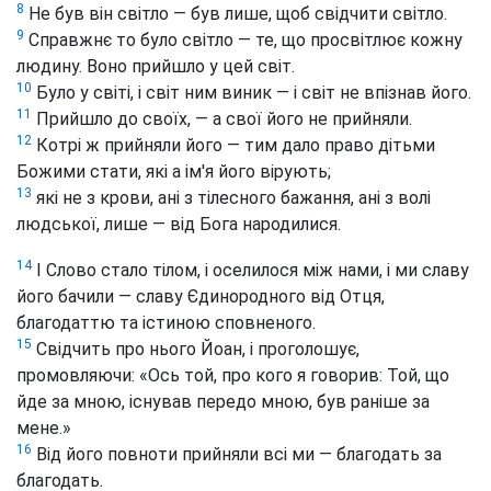
8
Не був він світло — був лише, щоб свідчити світло.
9
Справжнє то було світло — те, що просвітлює кожну
людину. Воно прийшло у цей світ.
10
Було у світі, і світ ним виник — і світ не впізнав його.
11
Прийшло до своїх, — а свої його не прийняли.
12
Котрі ж прийняли його — тим дало право дітьми
Божими стати, які а ім'я його вірують;
13
які не з крови, ані з тілесного бажання, ані з волі
людської, лише — від Бога народилися.
14
І Слово стало тілом, і оселилося між нами, і ми славу
його бачили — славу Єдинородного від Отця,
благодаттю та істиною сповненого.
15
Свідчить про нього Йоан, і проголошує,
промовляючи: «Ось той, про кого я говорив: Той, що
йде за мною, існував передо мною, був раніше за
мене.»
16
Від його повноти прийняли всі ми — благодать за
благодать.