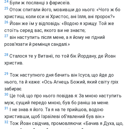
24
Були ж посланці з фарисеїв.
25
Отож спитали його, мовивши до нього: «Чого ж бо
христиш, коли єси ні Христос, ані Ілля, ані пророк?»
26
Йоан же їм у відповідь: «Водою я хрищу. Той же
стоїть серед вас, якого ви не знаєте;
27
він наступить після мене, а я йому не гідний
розв'язати й ремінця сандалі.»
28
Сталося те у Витанії, по той бік Йордану, де Йоан
христив.
29
Тож наступного дня бачить він Ісуса, що йде до
нього, та й каже: «Ось Агнець Божий, який світу гріх
забирає.
30
Це той, що про нього повідав я: За мною наступить
муж, сущий передо мною, був бо раніш за мене.
31
І не знав я його. Та я на те прийшов, водою
христивши, щоб Ізраїлеві об'явлений був він.»
32
Тож Йоан свідчив, промовляючи: «Бачив я Духа, що,