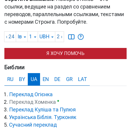
ссылки, ведущие на раздел со сравнением
переводов, параллельными ссылками, текстами
с номерами Стронга. Попробуйте.
‹ 24
Ів
1
UBH
2
›
Я ХОЧУ ПОМОЧЬ
Библии
RU
BY
UA
EN
DE
GR
LAT
Переклад Огієнка
●
Переклад Хоменка
Переклад Куліша та Пулюя
Українська Біблія. Турконяк
Сучасний переклад