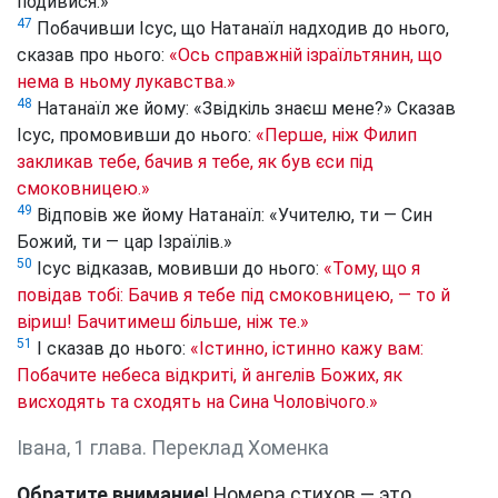
подивися.»
47
Побачивши Ісус, що Натанаїл надходив до нього,
сказав про нього:
«Ось справжній ізраїльтянин, що
нема в ньому лукавства.»
48
Натанаїл же йому: «Звідкіль знаєш мене?» Сказав
Ісус, промовивши до нього:
«Перше, ніж Филип
закликав тебе, бачив я тебе, як був єси під
смоковницею.»
49
Відповів же йому Натанаїл: «Учителю, ти — Син
Божий, ти — цар Ізраїлів.»
50
Ісус відказав, мовивши до нього:
«Тому, що я
повідав тобі: Бачив я тебе під смоковницею, — то й
віриш! Бачитимеш більше, ніж те.»
51
І сказав до нього:
«Істинно, істинно кажу вам:
Побачите небеса відкриті, й ангелів Божих, як
висходять та сходять на Сина Чоловічого.»
Івана, 1 глава. Переклад Хоменка
Обратите внимание
! Номера стихов — это