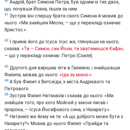
40
Андрій, брат Симона Петра, був одним із тих двох,
що, почувши Йоана, пішли за ним.
41
Зустрів він спершу брата свого Симона й мовив до
нього: «Ми знайшли Месію, — що у перекладі означає:
Христос.»
42
І привів його до Ісуса. Ісус же, глянувши на нього,
сказав:
«Ти — Симон, син Йони, ти зватимешся Кифа»
,
— що у перекладі означає: Петро (Скеля).
43
Другого дня вирішив піти в Галилею; і знайшовши
Филипа, мовив до нього:
«Іди за мною.»
44
А був Филип з Витсаїди, з міста Андрієвого та
Петрового.
45
Зустрів Филип Натанаїла і сказав до нього: «Ми
знайшли того, про кого Мойсей у законі писав і
пророки, — Ісуса Йосифового сина, з Назарету.»
46
Натанаїл же йому на те: «А що доброго може бути з
Назарету?» Мовив до нього Филип: «Прийди та