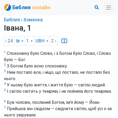
Библия
онлайн
Библия
›
Хоменка
Івана, 1
‹ 24
Ів
1
UBH
2
›
1
Споконвіку було Слово, і з Богом було Слово, і Слово
було — Бог.
2
З Богом було воно споконвіку.
3
Ним постало все, і ніщо, що постало, не постало без
нього.
4
У ньому було життя, і життя було — світло людей.
5
І світло світить у темряві, і не пойняла його темрява.
6
Був чоловік, посланий Богом, ім'я йому — Йоан.
7
Прийшов він свідком — свідчити світло, щоб усі з-за
нього увірували.