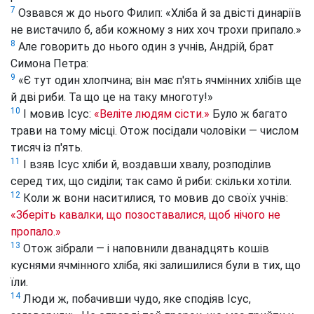
7
Озвався ж до нього Филип: «Хліба й за двісті динаріїв
не вистачило б, аби кожному з них хоч трохи припало.»
8
Але говорить до нього один з учнів, Андрій, брат
Симона Петра:
9
«Є тут один хлопчина; він має п'ять ячмінних хлібів ще
й дві риби. Та що це на таку многоту!»
10
І мовив Ісус:
«Веліте людям сісти.»
Було ж багато
трави на тому місці. Отож посідали чоловіки — числом
тисяч із п'ять.
11
І взяв Ісус хліби й, воздавши хвалу, розподілив
серед тих, що сиділи; так само й риби: скільки хотіли.
12
Коли ж вони наситилися, то мовив до своїх учнів:
«Зберіть кавалки, що позоставалися, щоб нічого не
пропало.»
13
Отож зібрали — і наповнили дванадцять кошів
куснями ячмінного хліба, які залишилися були в тих, що
їли.
14
Люди ж, побачивши чудо, яке сподіяв Ісус,