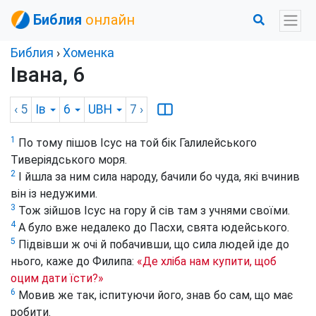
Библия
онлайн
Библия
›
Хоменка
Івана, 6
‹ 5
Ів
6
UBH
7
›
1
По тому пішов Ісус на той бік Галилейського
Тиверіядського моря.
2
І йшла за ним сила народу, бачили бо чуда, які вчинив
він із недужими.
3
Тож зійшов Ісус на гору й сів там з учнями своїми.
4
А було вже недалеко до Пасхи, свята юдейського.
5
Підвівши ж очі й побачивши, що сила людей іде до
нього, каже до Филипа:
«Де хліба нам купити, щоб
оцим дати їсти?»
6
Мовив же так, іспитуючи його, знав бо сам, що має
робити.