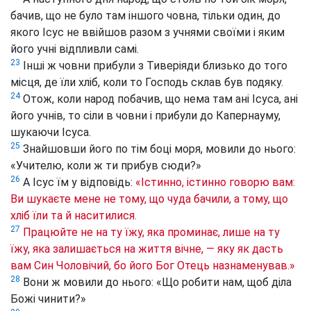
бачив, що не було там іншого човна, тільки один, до
якого Ісус не ввійшов разом з учнями своїми і яким
його учні відпливли самі.
23
Інші ж човни прибули з Тиверіяди близько до того
місця, де їли хліб, коли то Господь склав був подяку.
24
Отож, коли народ побачив, що нема там ані Ісуса, ані
його учнів, то сіли в човни і прибули до Капернауму,
шукаючи Ісуса.
25
Знайшовши його по тім боці моря, мовили до нього:
«Учителю, коли ж ти прибув сюди?»
26
А Ісус їм у відповідь:
«Істинно, істинно говорю вам:
Ви шукаєте мене не тому, що чуда бачили, а тому, що
хліб їли та й наситилися.
27
Працюйте не на ту їжу, яка проминає, лише на ту
їжу, яка залишається на життя вічне, — яку як дасть
вам Син Чоловічий, бо його Бог Отець назнаменував.»
28
Вони ж мовили до нього: «Що робити нам, щоб діла
Божі чинити?»