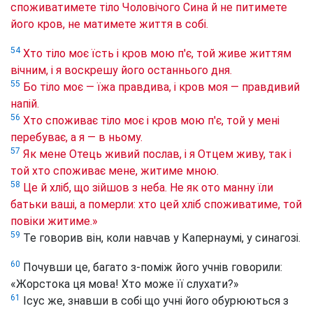
споживатимете тіло Чоловічого Сина й не питимете
його кров, не матимете життя в собі.
54
Хто тіло моє їсть і кров мою п'є, той живе життям
вічним, і я воскрешу його останнього дня.
55
Бо тіло моє — їжа правдива, і кров моя — правдивий
напій.
56
Хто споживає тіло моє і кров мою п'є, той у мені
перебуває, а я — в ньому.
57
Як мене Отець живий послав, і я Отцем живу, так і
той хто споживає мене, житиме мною.
58
Це й хліб, що зійшов з неба. Не як ото манну їли
батьки ваші, а померли: хто цей хліб споживатиме, той
повіки житиме.»
59
Те говорив він, коли навчав у Капернаумі, у синагозі.
60
Почувши це, багато з-поміж його учнів говорили:
«Жорстока ця мова! Хто може її слухати?»
61
Ісус же, знавши в собі що учні його обурюються з