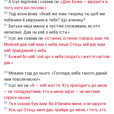
29
А Ісус відповів і сказав їм:
«Діло Боже — вірувати в
того, кого він послав.»
30
Тоді вони йому: «Який же знак твориш ти, щоб ми
побачили й увірували в тебе? Що вчиниш?
31
Батьки наші манну в пустині споживали, як ото
написано: Дав їм хліб з неба їсти.»
32
Ісус же сказав їм:
«Істинно, істинно говорю вам: Не
Мойсей дав хліб вам з неба, лише Отець мій дає вам
хліб правдивий з неба.
33
Божий бо хліб той, що з неба сходить і життя світові
дає.»
34
Мовили тоді до нього: «Господи, хліба такого давай
нам повсякчасно!»
35
Ісус же їм:
«Я — хліб життя. Хто приходить до мене
— не голодуватиме; хто в мене вірує — не матиме
спраги ніколи.
36
Та я сказав був вам: Ви й бачили мене, а не віруєте.
37
Усе, що Отець мені дає, прийде до мене, і того, хто