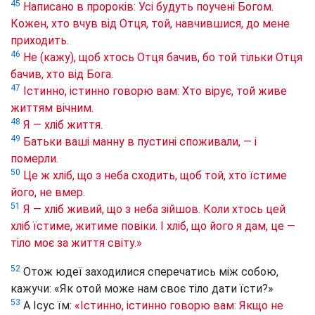
45
Написано в пророків: Усі будуть поучені Богом.
Кожен, хто вчув від Отця, той, навчившися, до мене
приходить.
46
Не (кажу), щоб хтось Отця бачив, бо той тільки Отця
бачив, хто від Бога.
47
Істинно, істинно говорю вам: Хто вірує, той живе
життям вічним.
48
Я — хліб життя.
49
Батьки ваші манну в пустині споживали, — і
померли.
50
Це ж хліб, що з неба сходить, щоб той, хто їстиме
його, не вмер.
51
Я — хліб живий, що з неба зійшов. Коли хтось цей
хліб їстиме, житиме повіки. І хліб, що його я дам, це —
тіло моє за життя світу.»
52
Отож юдеї заходилися сперечатись між собою,
кажучи: «Як отой може нам своє тіло дати їсти?»
53
А Ісус їм:
«Істинно, істинно говорю вам: Якщо не