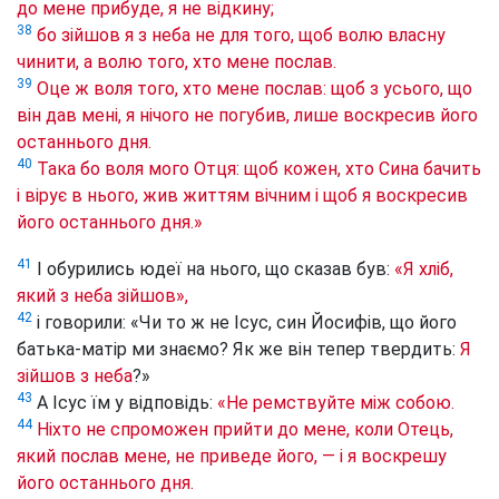
до мене прибуде, я не відкину;
38
бо зійшов я з неба не для того, щоб волю власну
чинити, а волю того, хто мене послав.
39
Оце ж воля того, хто мене послав: щоб з усього, що
він дав мені, я нічого не погубив, лише воскресив його
останнього дня.
40
Така бо воля мого Отця: щоб кожен, хто Сина бачить
і вірує в нього, жив життям вічним і щоб я воскресив
його останнього дня.»
41
І обурились юдеї на нього, що сказав був:
«Я хліб,
який з неба зійшов»,
42
і говорили: «Чи то ж не Ісус, син Йосифів, що його
батька-матір ми знаємо? Як же він тепер твердить:
Я
зійшов з неба
?»
43
А Ісус їм у відповідь:
«Не ремствуйте між собою.
44
Ніхто не спроможен прийти до мене, коли Отець,
який послав мене, не приведе його, — і я воскрешу
його останнього дня.