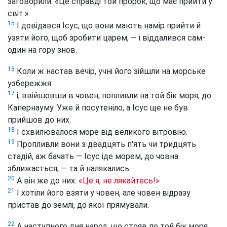
заговорили: «Це справді той пророк, що має прийти у
світ.»
15
І довідався Ісус, що вони мають намір прийти й
узяти його, щоб зробити царем, — і віддалився сам-
один на гору знов.
16
Коли ж настав вечір, учні його зійшли на морське
узбережжя
17
і, ввійшовши в човен, попливли на той бік моря, до
Капернауму. Уже й посутеніло, а Ісус ще не був
прийшов до них.
18
І схвилювалося море від великого вітровію.
19
Пропливли вони з двадцять п'ять чи тридцять
стадій, аж бачать — Ісус іде морем, до човна
зближається, — та й налякались.
20
А він же до них:
«Це я, не лякайтесь!»
21
І хотіли його взяти у човен, але човен відразу
пристав до землі, до якої прямували.
22
А наступного дня народ, що стояв по той бік моря,