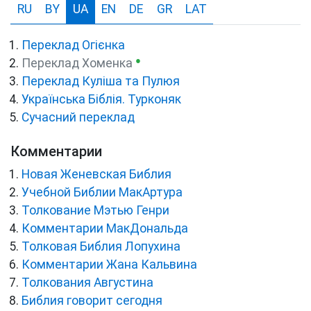
RU
BY
UA
EN
DE
GR
LAT
Переклад Огієнка
●
Переклад Хоменка
Переклад Куліша та Пулюя
Українська Біблія. Турконяк
Сучасний переклад
Комментарии
Новая Женевская Библия
Учебной Библии МакАртура
Толкование Мэтью Генри
Комментарии МакДональда
Толковая Библия Лопухина
Комментарии Жана Кальвина
Толкования Августина
Библия говорит сегодня