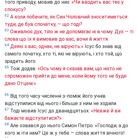
того приводу, мовив до них:
«Чи вводить вас теє у
спокусу?
62
А коли побачите, як Син Чоловічий зноситиметься
туди, де був спочатку, — що тоді?
63
Оживлює дух, тіло ж не допомагає ні в чому. Дух — ті
слова що їх я вимовив до вас, вони й життя.
64
Деякі з вас, однак, не вірують.»
Ісус бо знав від
самого початку, хто ті, які не вірують, і хто той, що
зрадить його.
65
Тож додав:
«Ось чому я сказав вам, що ніхто не
спроможен прийти до мене, коли йому того не буде
дано Отцем.»
66
Від того часу численні з-поміж його учнів
відступилися від нього і більше з ним не ходили.
67
Тоді мовив Ісус до дванадцятьох:
«Невже й ви
бажаєте відступитися?»
68
Але озвався до нього Симон Петро: «Господи, а до
кого ж іти нам? Це ж у тебе — слова життя вічного!