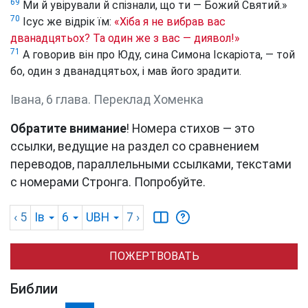
69
Ми й увірували й спізнали, що ти — Божий Святий.»
70
Ісус же відрік їм:
«Хіба я не вибрав вас
дванадцятьох? Та один же з вас — диявол!»
71
А говорив він про Юду, сина Симона Іскаріота, — той
бо, один з дванадцятьох, і мав його зрадити.
Івана, 6 глава. Переклад Хоменка
Обратите внимание
! Номера стихов — это
ссылки, ведущие на раздел со сравнением
переводов, параллельными ссылками, текстами
с номерами Стронга. Попробуйте.
‹ 5
Ів
6
UBH
7
›
ПОЖЕРТВОВАТЬ
Библии