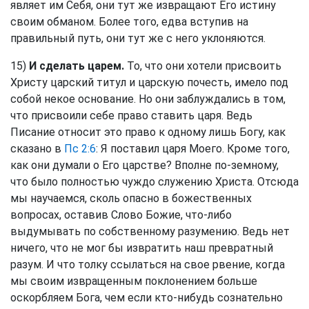
являет им Себя, они тут же извращают Его истину
своим обманом. Более того, едва вступив на
правильный путь, они тут же с него уклоняются.
15)
И сделать царем.
То, что они хотели присвоить
Христу царский титул и царскую почесть, имело под
собой некое основание. Но они заблуждались в том,
что присвоили себе право ставить царя. Ведь
Писание относит это право к одному лишь Богу, как
сказано в
Пс 2:6
: Я поставил царя Моего. Кроме того,
как они думали о Его царстве? Вполне по-земному,
что было полностью чуждо служению Христа. Отсюда
мы научаемся, сколь опасно в божественных
вопросах, оставив Слово Божие, что-либо
выдумывать по собственному разумению. Ведь нет
ничего, что не мог бы извратить наш превратный
разум. И что толку ссылаться на свое рвение, когда
мы своим извращенным поклонением больше
оскорбляем Бога, чем если кто-нибудь сознательно