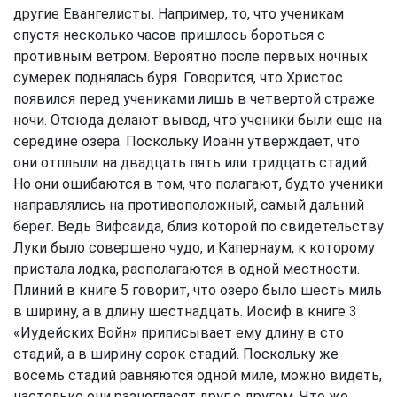
другие Евангелисты. Например, то, что ученикам
спустя несколько часов пришлось бороться с
противным ветром. Вероятно после первых ночных
сумерек поднялась буря. Говорится, что Христос
появился перед учениками лишь в четвертой страже
ночи. Отсюда делают вывод, что ученики были еще на
середине озера. Поскольку Иоанн утверждает, что
они отплыли на двадцать пять или тридцать стадий.
Но они ошибаются в том, что полагают, будто ученики
направлялись на противоположный, самый дальний
берег. Ведь Вифсаида, близ которой по свидетельству
Луки было совершено чудо, и Капернаум, к которому
пристала лодка, располагаются в одной местности.
Плиний в книге 5 говорит, что озеро было шесть миль
в ширину, а в длину шестнадцать. Иосиф в книге 3
«Иудейских Войн» приписывает ему длину в сто
стадий, а в ширину сорок стадий. Поскольку же
восемь стадий равняются одной миле, можно видеть,
настолько они разногласят друг с другом. Что же