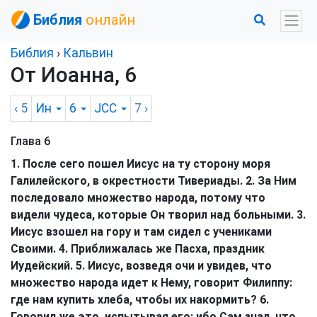
Библия
онлайн
Библия
›
Кальвин
От Иоанна, 6
‹ 5
Ин
6
JCC
7
›
Глава 6
1. После сего пошел Иисус на ту сторону моря
Галилейского, в окрестности Тивериады. 2. За Ним
последовало множество народа, потому что
видели чудеса, которые Он творил над больными. 3.
Иисус взошел на гору и там сидел с учениками
Своими. 4. Приближалась же Пасха, праздник
Иудейский. 5. Иисус, возведя очи и увидев, что
множество народа идет к Нему, говорит Филиппу:
где нам купить хлеба, чтобы их накормить? 6.
Говорил же это, испытывая его; ибо Сам знал, что