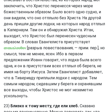
заключить, что Христос перенесся через море
божественным образом. Было всего одно судно, и
они видели, что оно отплыло без Христа. На другой
день пришли другие лодки, на которых народ отплыл
в Капернаум. Там он и обнаружил Христа. Итак,
выходит, что Христос был перенесен чудесным
образом. В словах Евангелиста присутствует
[разрыв повествования; — прим. пер.], но
ανακολουθον
смысл, тем не менее, ясен. Ибо в первом
предложении Иоанн говорит, что лодка была всего
одна, и он в присутствии всех отплыл об берега, не
имея на борту Иисуса. Затем Евангелист добавляет,
что в Тивериаду приплыли лодки с народом. Тем
самым народом, сидевшим у берега и охранявшим
все выходы, чтобы Христос не мог незаметно
ускользнуть.
23)
Близко к тому месту, где ели хлеб.
Сказано
весьма двусмысленно. Можно толковать так, что