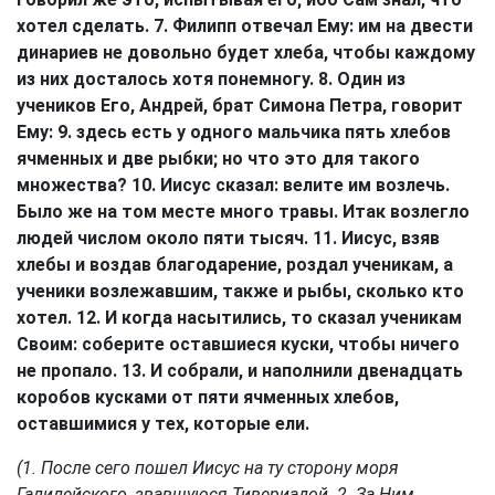
хотел сделать. 7. Филипп отвечал Ему: им на двести
динариев не довольно будет хлеба, чтобы каждому
из них досталось хотя понемногу. 8. Один из
учеников Его, Андрей, брат Симона Петра, говорит
Ему: 9. здесь есть у одного мальчика пять хлебов
ячменных и две рыбки; но что это для такого
множества? 10. Иисус сказал: велите им возлечь.
Было же на том месте много травы. Итак возлегло
людей числом около пяти тысяч. 11. Иисус, взяв
хлебы и воздав благодарение, роздал ученикам, а
ученики возлежавшим, также и рыбы, сколько кто
хотел. 12. И когда насытились, то сказал ученикам
Своим: соберите оставшиеся куски, чтобы ничего
не пропало. 13. И собрали, и наполнили двенадцать
коробов кусками от пяти ячменных хлебов,
оставшимися у тех, которые ели.
(1. После сего пошел Иисус на ту сторону моря
Галилейского, звавшуюся Тивериадой. 2. За Ним