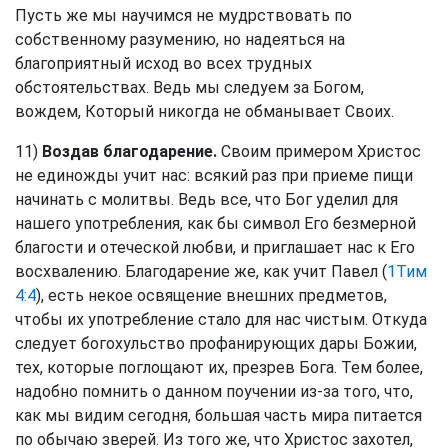
Пусть же мы научимся не мудрствовать по
собственному разумению, но надеяться на
благоприятный исход во всех трудных
обстоятельствах. Ведь мы следуем за Богом,
вождем, Который никогда не обманывает Своих.
11)
Воздав благодарение.
Своим примером Христос
не единожды учит нас: всякий раз при приеме пищи
начинать с молитвы. Ведь все, что Бог уделил для
нашего употребления, как бы символ Его безмерной
благости и отеческой любви, и приглашает нас к Его
восхвалению. Благодарение же, как учит Павел (
1Тим
4:4
), есть некое освящение внешних предметов,
чтобы их употребление стало для нас чистым. Откуда
следует богохульство профанирующих дары Божии,
тех, которые поглощают их, презрев Бога. Тем более,
надобно помнить о данном поучении из-за того, что,
как мы видим сегодня, большая часть мира питается
по обычаю зверей. Из того же, что Христос захотел,