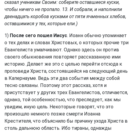
сказал ученикам Своим: соберите оставшиеся куски,
чтобы ничего не пропало. 13. И собрали, и наполнили
двенадцать коробов кусками от пяти ячменных хлебов,
оставшимися у тех, которые ели.)
1)
После сего пошел Иисус
. Иоанн обычно упоминает
о тех делах и словах Христовых, о которых прочие три
Евангелиста умалчивают. Однако здесь он против
своего обыкновения повторяет рассказанную ими
историю. Делает же это с целью перейти отсюда к
проповеди Христа, состоявшейся на следующий день
в Капернауме. Ведь эти два события между собой
тесно связаны. Поэтому этот рассказ, хотя и
присутствует у других трех Евангелистов, отличается,
однако, той особенностью, что преследует, как мы
увидим, иную цель. Некоторые говорят, что это
произошло немного позже смерти Иоанна
Крестителя, что объяснило бы причину ухода Христа в
столь дальнюю область. Ибо тираны, однажды