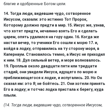
благие и одобренные Богом цели.
14. Тогда люди, видевшие чудо, сотворенное
Иисусом, сказали: это истинно Тот Пророк,
Которому должно придти в мир. 15. Иисус же, узнав,
что хотят придти, нечаянно взять Его и сделать
царем, опять удалился на гору один. 16. Когда же
настал вечер, то ученики Его сошли к морю 17. и,
войдя в лодку, отправились на ту сторону моря, в
Капернаум. Становилось темно, а Иисус не приходил
к ним. 18. Дул сильный ветер, и море волновалось.
19. Проплыв около двадцати пяти или тридцати
стадий, они увидели Иисуса, идущего по морю и
приближающегося к лодке, и испугались. 20. Но Он
сказал им: это Я; не бойтесь. 21. Они хотели принять
Его в лодку; и тотчас лодка пристала к берегу, куда
плыли.
(14. Тогда люди, видевшие чудо, сотворенное Иисусом,