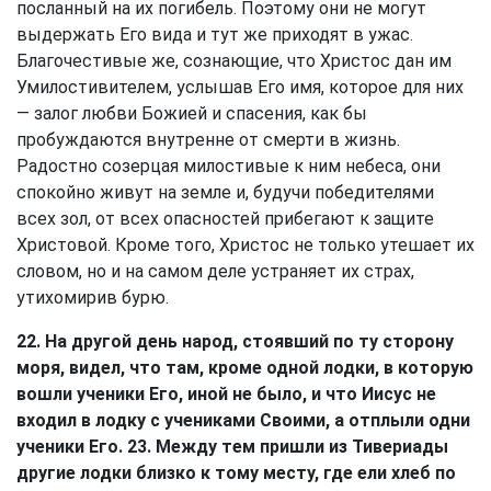
посланный на их погибель. Поэтому они не могут
выдержать Его вида и тут же приходят в ужас.
Благочестивые же, сознающие, что Христос дан им
Умилостивителем, услышав Его имя, которое для них
— залог любви Божией и спасения, как бы
пробуждаются внутренне от смерти в жизнь.
Радостно созерцая милостивые к ним небеса, они
спокойно живут на земле и, будучи победителями
всех зол, от всех опасностей прибегают к защите
Христовой. Кроме того, Христос не только утешает их
словом, но и на самом деле устраняет их страх,
утихомирив бурю.
22. На другой день народ, стоявший по ту сторону
моря, видел, что там, кроме одной лодки, в которую
вошли ученики Его, иной не было, и что Иисус не
входил в лодку с учениками Своими, а отплыли одни
ученики Его. 23. Между тем пришли из Тивериады
другие лодки близко к тому месту, где ели хлеб по