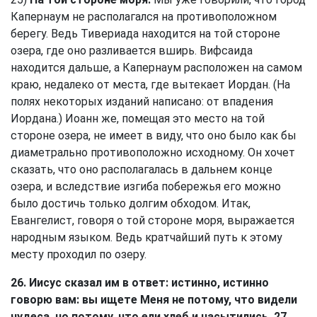
Капернаум не располагался на противоположном
берегу. Ведь Тивериада находится на той стороне
озера, где оно разливается вширь. Вифсаида
находится дальше, а Капернаум расположен на самом
краю, недалеко от места, где вытекает Иордан. (На
полях некоторых изданий написано: от впадения
Иордана.) Иоанн же, помещая это место на той
стороне озера, не имеет в виду, что оно было как бы
диаметрально противоположно исходному. Он хочет
сказать, что оно располагалась в дальнем конце
озера, и вследствие изгиба побережья его можно
было достичь только долгим обходом. Итак,
Евангелист, говоря о той стороне моря, выражается
народным языком. Ведь кратчайший путь к этому
месту проходил по озеру.
26. Иисус сказал им в ответ: истинно, истинно
говорю вам: вы ищете Меня не потому, что видели
чудеса, но потому, что ели хлеб и насытились. 27.