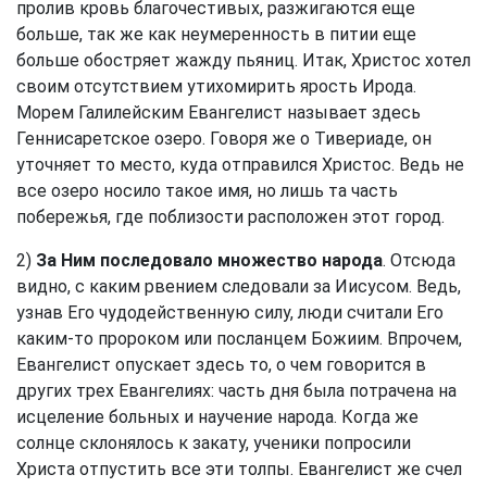
пролив кровь благочестивых, разжигаются еще
больше, так же как неумеренность в питии еще
больше обостряет жажду пьяниц. Итак, Христос хотел
своим отсутствием утихомирить ярость Ирода.
Морем Галилейским Евангелист называет здесь
Геннисаретское озеро. Говоря же о Тивериаде, он
уточняет то место, куда отправился Христос. Ведь не
все озеро носило такое имя, но лишь та часть
побережья, где поблизости расположен этот город.
2)
За Ним последовало множество народа
. Отсюда
видно, с каким рвением следовали за Иисусом. Ведь,
узнав Его чудодейственную силу, люди считали Его
каким-то пророком или посланцем Божиим. Впрочем,
Евангелист опускает здесь то, о чем говорится в
других трех Евангелиях: часть дня была потрачена на
исцеление больных и научение народа. Когда же
солнце склонялось к закату, ученики попросили
Христа отпустить все эти толпы. Евангелист же счел