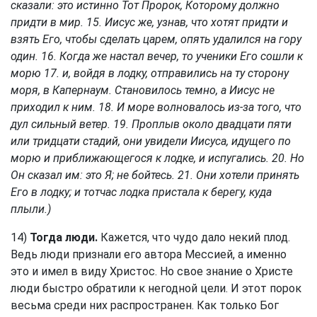
сказали: это истинно Тот Пророк, Которому должно
придти в мир. 15. Иисус же, узнав, что хотят придти и
взять Его, чтобы сделать царем, опять удалился на гору
один. 16. Когда же настал вечер, то ученики Его сошли к
морю 17. и, войдя в лодку, отправились на ту сторону
моря, в Капернаум. Становилось темно, а Иисус не
приходил к ним. 18. И море волновалось из-за того, что
дул сильный ветер. 19. Проплыв около двадцати пяти
или тридцати стадий, они увидели Иисуса, идущего по
морю и приближающегося к лодке, и испугались. 20. Но
Он сказал им: это Я; не бойтесь. 21. Они хотели принять
Его в лодку; и тотчас лодка пристала к берегу, куда
плыли.)
14)
Тогда люди.
Кажется, что чудо дало некий плод.
Ведь люди признали его автора Мессией, а именно
это и имел в виду Христос. Но свое знание о Христе
люди быстро обратили к негодной цели. И этот порок
весьма среди них распространен. Как только Бог