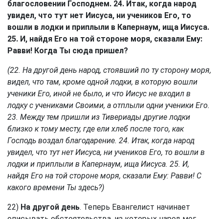
благословении Господнем. 24. Итак, когда народ
увидел, что тут нет Иисуса, ни учеников Его, то
вошли в лодки и приплыли в Капернаум, ища Иисуса.
25. И, найдя Его на той стороне моря, сказали Ему:
Равви! Когда Ты сюда пришел?
(22. На другой день народ, стоявший по ту сторону моря,
видел, что там, кроме одной лодки, в которую вошли
ученики Его, иной не было, и что Иисус не входил в
лодку с учениками Своими, а отплыли одни ученики Его.
23. Между тем пришли из Тивериады другие лодки
близко к тому месту, где ели хлеб после того, как
Господь воздал благодарение. 24. Итак, когда народ
увидел, что тут нет Иисуса, ни учеников Его, то вошли в
лодки и приплыли в Капернаум, ища Иисуса. 25. И,
найдя Его на той стороне моря, сказали Ему: Равви! С
какого времени Ты здесь?)
22)
На другой день
. Теперь Евангелист начинает
описывать обстоятельства, из которых народ мог