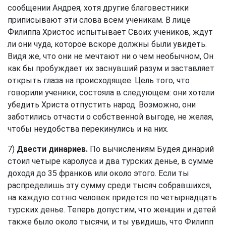
сообщении Андрея, хотя другие благовестники
приписывают эти слова всем ученикам. В лице
Филиппа Христос испытывает Своих учеников, ждут
ли они чуда, которое вскоре должны были увидеть.
Видя же, что они не мечтают ни о чем необычном, Он
как бы пробуждает их заснувший разум и заставляет
открыть глаза на происходящее. Цель того, что
говорили ученики, состояла в следующем: они хотели
убедить Христа отпустить народ. Возможно, они
заботились отчасти о собственной выгоде, не желая,
чтобы неудобства перекинулись и на них.
7)
Двести динариев.
По вычислениям Будея динарий
стоил четыре каролуса и два турских денье, в сумме
доходя до 35 франков или около этого. Если ты
распределишь эту сумму среди тысяч собравшихся,
на каждую сотню человек придется по четырнадцать
турских денье. Теперь допустим, что женщин и детей
также было около тысячи, и ты увидишь, что Филипп