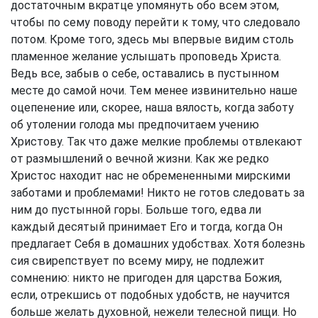
достаточным вкратце упомянуть обо всем этом,
чтобы по сему поводу перейти к тому, что следовало
потом. Кроме того, здесь мы впервые видим столь
пламенное желание услышать проповедь Христа.
Ведь все, забыв о себе, оставались в пустынном
месте до самой ночи. Тем менее извинительно наше
оцепенение или, скорее, наша вялость, когда заботу
об утолении голода мы предпочитаем учению
Христову. Так что даже мелкие проблемы отвлекают
от размышлений о вечной жизни. Как же редко
Христос находит нас не обремененными мирскими
заботами и проблемами! Никто не готов следовать за
ним до пустынной горы. Больше того, едва ли
каждый десятый принимает Его и тогда, когда Он
предлагает Себя в домашних удобствах. Хотя болезнь
сия свирепствует по всему миру, не подлежит
сомнению: никто не пригоден для царства Божия,
если, отрекшись от подобных удобств, не научится
больше желать духовной, нежели телесной пищи. Но