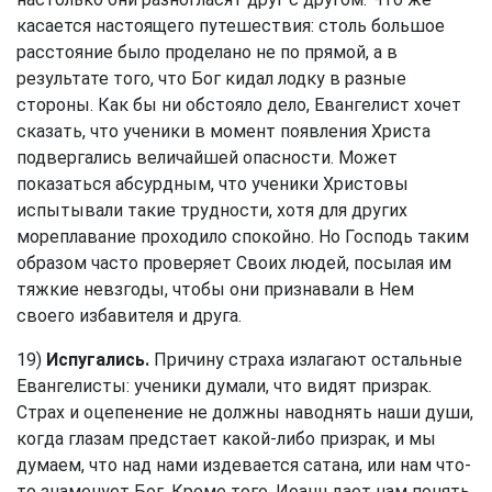
касается настоящего путешествия: столь большое
расстояние было проделано не по прямой, а в
результате того, что Бог кидал лодку в разные
стороны. Как бы ни обстояло дело, Евангелист хочет
сказать, что ученики в момент появления Христа
подвергались величайшей опасности. Может
показаться абсурдным, что ученики Христовы
испытывали такие трудности, хотя для других
мореплавание проходило спокойно. Но Господь таким
образом часто проверяет Своих людей, посылая им
тяжкие невзгоды, чтобы они признавали в Нем
своего избавителя и друга.
19)
Испугались.
Причину страха излагают остальные
Евангелисты: ученики думали, что видят призрак.
Страх и оцепенение не должны наводнять наши души,
когда глазам предстает какой-либо призрак, и мы
думаем, что над нами издевается сатана, или нам что-
то знаменует Бог. Кроме того, Иоанн дает нам понять,