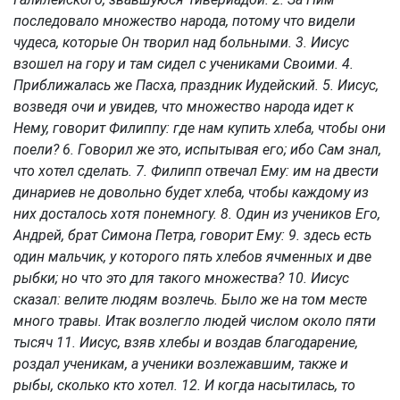
последовало множество народа, потому что видели
чудеса, которые Он творил над больными. 3. Иисус
взошел на гору и там сидел с учениками Своими. 4.
Приближалась же Пасха, праздник Иудейский. 5. Иисус,
возведя очи и увидев, что множество народа идет к
Нему, говорит Филиппу: где нам купить хлеба, чтобы они
поели? 6. Говорил же это, испытывая его; ибо Сам знал,
что хотел сделать. 7. Филипп отвечал Ему: им на двести
динариев не довольно будет хлеба, чтобы каждому из
них досталось хотя понемногу. 8. Один из учеников Его,
Андрей, брат Симона Петра, говорит Ему: 9. здесь есть
один мальчик, у которого пять хлебов ячменных и две
рыбки; но что это для такого множества? 10. Иисус
сказал: велите людям возлечь. Было же на том месте
много травы. Итак возлегло людей числом около пяти
тысяч 11. Иисус, взяв хлебы и воздав благодарение,
роздал ученикам, а ученики возлежавшим, также и
рыбы, сколько кто хотел. 12. И когда насытилась, то