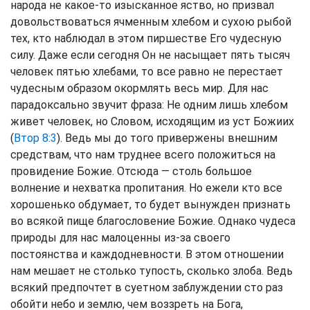
народа не какое-то изысканное яство, но призвал
довольствоваться ячменным хлебом и сухою рыбой
тех, кто наблюдал в этом пиршестве Его чудесную
силу. Даже если сегодня Он не насыщает пять тысяч
человек пятью хлебами, то все равно не перестает
чудесным образом окормлять весь мир. Для нас
парадоксально звучит фраза: Не одним лишь хлебом
живет человек, но Словом, исходящим из уст Божиих
(
Втор 8:3
). Ведь мы до того привержены внешним
средствам, что нам труднее всего положиться на
провидение Божие. Отсюда — столь большое
волнение и нехватка пропитания. Но ежели кто все
хорошенько обдумает, то будет вынужден признать
во всякой пище благословение Божие. Однако чудеса
природы для нас малоценны из-за своего
постоянства и каждодневности. В этом отношении
нам мешает не столько тупость, сколько злоба. Ведь
всякий предпочтет в суетном заблуждении сто раз
обойти небо и землю, чем воззреть на Бога,