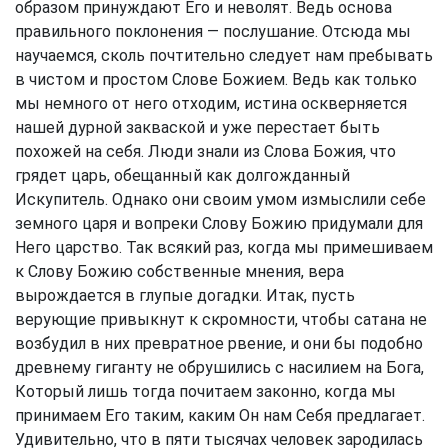
образом принуждают Его и неволят. Ведь основа
правильного поклонения — послушание. Отсюда мы
научаемся, сколь почтительно следует нам пребывать
в чистом и простом Слове Божием. Ведь как только
мы немного от него отходим, истина оскверняется
нашей дурной закваской и уже перестает быть
похожей на себя. Люди знали из Слова Божия, что
грядет царь, обещанный как долгожданный
Искупитель. Однако они своим умом измыслили себе
земного царя и вопреки Слову Божию придумали для
Него царство. Так всякий раз, когда мы примешиваем
к Слову Божию собственные мнения, вера
вырождается в глупые догадки. Итак, пусть
верующие привыкнут к скромности, чтобы сатана не
возбудил в них превратное рвение, и они бы подобно
древнему гиганту не обрушились с насилием на Бога,
Который лишь тогда почитаем законно, когда мы
принимаем Его таким, каким Он нам Себя предлагает.
Удивительно, что в пяти тысячах человек зародилась