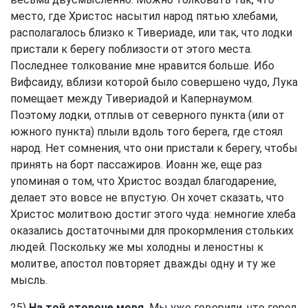
место, где Христос насытил народ пятью хлебами,
располагалось близко к Тивериаде, или так, что лодки
пристали к берегу поблизости от этого места.
Последнее толкование мне нравится больше. Ибо
Вифсаиду, вблизи которой было совершено чудо, Лука
помещает между Тивериадой и Капернаумом.
Поэтому лодки, отплыв от северного пункта (или от
южного пункта) плыли вдоль того берега, где стоял
народ. Нет сомнения, что они пристали к берегу, чтобы
принять на борт пассажиров. Иоанн же, еще раз
упоминая о том, что Христос воздал благодарение,
делает это вовсе не впустую. Он хочет сказать, что
Христос молитвою достиг этого чуда: немногие хлеба
оказались достаточными для прокормления стольких
людей. Поскольку же мы холодны и леностны к
молитве, апостол повторяет дважды одну и ту же
мысль.
25)
На той стороне моря.
Мы уже говорили, что город