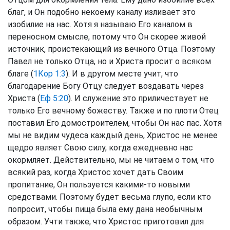
благ, и Он подобно некоему каналу изливает это
изобилие на нас. Хотя я называю Его каналом в
переносном смысле, потому что Он скорее живой
источник, проистекающий из вечного Отца. Поэтому
Павел не только Отца, но и Христа просит о всяком
благе (
1Кор 1:3
). И в другом месте учит, что
благодарение Богу Отцу следует воздавать через
Христа (
Еф 5:20
). И служение это приличествует не
только Его вечному божеству. Также и по плоти Отец
поставил Его домостроителем, чтобы Он нас пас. Хотя
мы не видим чудеса каждый день, Христос не менее
щедро являет Свою силу, когда ежедневно нас
окормляет. Действительно, мы не читаем о том, что
всякий раз, когда Христос хочет дать Своим
пропитание, Он пользуется какими-то новыми
средствами. Поэтому будет весьма глупо, если кто
попросит, чтобы пища была ему дана необычным
образом. Учти также, что Христос приготовил для