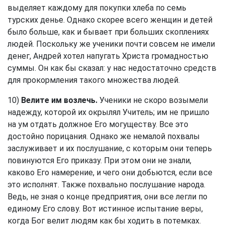
выделяет каждому для покупки хлеба по семь
турских денье. Однако скорее всего женщин и детей
было больше, как и бывает при больших скоплениях
людей. Поскольку же ученики почти совсем не имели
денег, Андрей хотел напугать Христа громадностью
суммы. Он как бы сказал: у нас недостаточно средств
для прокормления такого множества людей.
10)
Велите им возлечь.
Ученики не скоро возымели
надежду, которой их окрылял Учитель; им не пришло
на ум отдать должное Его могуществу. Все это
достойно порицания. Однако же немалой похвалы
заслуживает и их послушание, с которым они теперь
повинуются Его приказу. При этом они не знали,
каково Его намерение, и чего они добьются, если все
это исполнят. Также похвально послушание народа.
Ведь, не зная о конце предприятия, они все легли по
единому Его слову. Вот истинное испытание веры,
когда Бог велит людям как бы ходить в потемках.