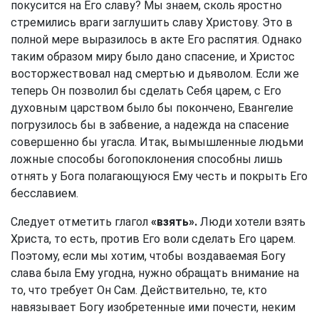
покусится на Его славу? Мы знаем, сколь яростно
стремились враги заглушить славу Христову. Это в
полной мере выразилось в акте Его распятия. Однако
таким образом миру было дано спасение, и Христос
восторжествовал над смертью и дьяволом. Если же
теперь Он позволил бы сделать Себя царем, с Его
духовным царством было бы покончено, Евангелие
погрузилось бы в забвение, а надежда на спасение
совершенно бы угасла. Итак, вымышленные людьми
ложные способы богопоклонения способны лишь
отнять у Бога полагающуюся Ему честь и покрыть Его
бесславием.
Следует отметить глагол
«взять».
Люди хотели взять
Христа, то есть, против Его воли сделать Его царем.
Поэтому, если мы хотим, чтобы воздаваемая Богу
слава была Ему угодна, нужно обращать внимание на
то, что требует Он Сам. Действительно, те, кто
навязывает Богу изобретенные ими почести, неким