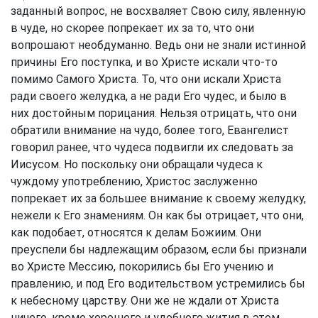
заданный вопрос, не восхваляет Свою силу, явленную
в чуде, но скорее попрекает их за то, что они
вопрошают необдуманно. Ведь они не знали истинной
причины Его поступка, и во Христе искали что-то
помимо Самого Христа. То, что они искали Христа
ради своего желудка, а не ради Его чудес, и было в
них достойным порицания. Нельзя отрицать, что они
обратили внимание на чудо, более того, Евангелист
говорил ранее, что чудеса подвигли их следовать за
Иисусом. Но поскольку они обращали чудеса к
чуждому употреблению, Христос заслуженно
попрекает их за большее внимание к своему желудку,
нежели к Его знамениям. Он как бы отрицает, что они,
как подобает, относятся к делам Божиим. Они
преуспели бы надлежащим образом, если бы признали
во Христе Мессию, покорились бы Его учению и
правлению, и под Его водительством устремились бы
к небесному царству. Они же не ждали от Христа
ничего, кроме хорошего и удобного жития в этом