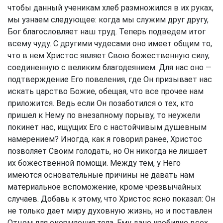
чтобы данный ученикам хлеб размножился в их руках,
мы узнаем следующее: когда мы служим друг другу,
Бог благословляет наш труд. Теперь подведем итог
всему чуду. С другими чудесами оно имеет общим то,
что в нем Христос являет Свою божественную силу,
соединенную с великим благодеянием. Для нас оно —
подтверждение Его повеления, где Он призывает нас
искать царство Божие, обещая, что все прочее нам
приложится. Ведь если Он позаботился о тех, кто
пришел к Нему по внезапному порыву, то неужели
покинет нас, ищущих Его с настойчивым душевным
намерением? Иногда, как я говорил ранее, Христос
позволяет Своим голодать, но Он никогда не лишает
их божественной помощи. Между тем, у Него
имеются основательные причины не давать нам
материальное вспоможение, кроме чрезвычайных
случаев. Добавь к этому, что Христос ясно показал: Он
не только дает миру духовную жизнь, но и поставлен
Отцом для окормления тела. Ему дано изобилие всех