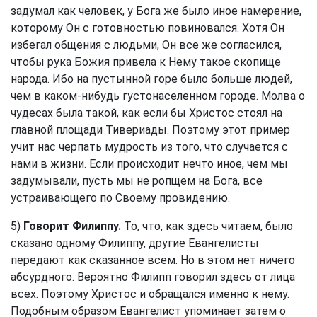
задумал как человек, у Бога же было иное намерение,
которому Он с готовностью повиновался. Хотя Он
избегал общения с людьми, Он все же согласился,
чтобы рука Божия привела к Нему такое скопище
народа. Ибо на пустынной горе было больше людей,
чем в каком-нибудь густонаселенном городе. Молва о
чудесах была такой, как если бы Христос стоял на
главной площади Тивериады. Поэтому этот пример
учит нас черпать мудрость из того, что случается с
нами в жизни. Если происходит нечто иное, чем мы
задумывали, пусть мы не ропщем на Бога, все
устраивающего по Своему провидению.
5)
Говорит Филиппу.
То, что, как здесь читаем, было
сказано одному Филиппу, другие Евангелисты
передают как сказанное всем. Но в этом нет ничего
абсурдного. Вероятно Филипп говорил здесь от лица
всех. Поэтому Христос и обращался именно к нему.
Подобным образом Евангелист упоминает затем о