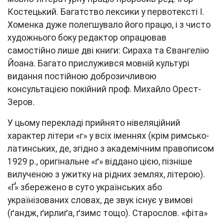
Костецький. Багатство лексики у первотексті І.
Хоменка дуже полегшувало його працю, і з чисто
художнього боку редактор опрацював
самостійно лише дві книги: Сираха та Євангелію
Йоана. Багато прислужився мовній культурі
видання постійною доброзичливою
консультацією покійний проф. Михайло Орест-
Зеров.
У цьому перекладі прийнято нівеляційний
характер літери «г» у всіх іменнях (крім римсько-
латинських, де, згідно з академічним правописом
1929 р., оригінальне «ґ» віддано цією, пізніше
вилученою з ужитку на рідних землях, літерою).
«Ґ» збережено в суто українських або
українізованих словах, де звук існує у вимові
(ґандж, ґирлиґа, ґзимс тощо). Старослов. «фіта»