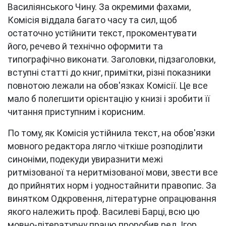
Василіянського Чину. За окремими фахами,
Комісія віддала багато часу та сил, щоб
остаточно устійнити текст, прокоментувати
його, речево й технічно оформити та
типографічно виконати. Заголовки, підзаголовки,
вступні статті до книг, примітки, різні показники
повнотою лежали на обов'язках Комісії. Це все
мало б полегшити орієнтацію у книзі і зробити її
читання приступним і корисним.
По тому, як Комісія устійнила текст, на обов'язки
мовного редактора лягло чіткіше розподілити
синоніми, подекуди увиразнити межі
ритмізованої та неритмізованої мови, звести все
до прийнятих норм і уодностайнити правопис. За
винятком Одкровення, літературне опрацювання
якого належить проф. Василеві Барці, всю цю
мовно-літературну працю проробив ред. Ігор