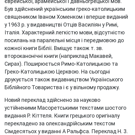
єврейської, арамейської і давньогрецької мов.
Був здійснений українським греко-католицьким
священиком Іваном Хоменком і вперше виданий
у 1963 р. у видавництві Отців Василіян у Римі,
Італія. Характерний легкістю мови, відсутністю
посилань на паралельні місця і передмовою до
кожної книги Біблії. Вміщує також т. зв.
второканонічні книги (наприклад Макавей,
Сирах). Поширюється Римо-Католицькою та
Греко-Католицькою Церквою. На сьогодні
друкується також видавництвом Українського
Біблійного Товариства і є у вільному продажу.
Новий переклад здійснено за науково
устійненими Масоретськими текстами шостого
видання Р. Кіттеля. Книги грецького оригіналу
перекладено за олександрійським текстом
Сімдесятьох у виданні А Ральфса. Переклад Н. 3.