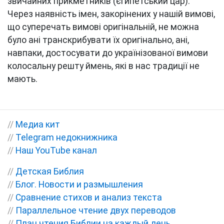
звичайних прикметників (єгипетський цар).
Через наявність імен, закорінених у нашій вимові,
що суперечать вимові оригінальній, не можна
було ані транскрибувати їх оригінально, ані,
навпаки, достосувати до українізованої вимови
колосальну решту ймень, які в нас традиції не
мають.
//
Медиа кит
//
Telegram недокнижника
//
Наш YouTube канал
//
Детская Библия
//
Блог. Новости и размышления
//
Сравнение стихов и анализ текста
//
Параллельное чтение двух переводов
//
План чтения Библии на каждый день