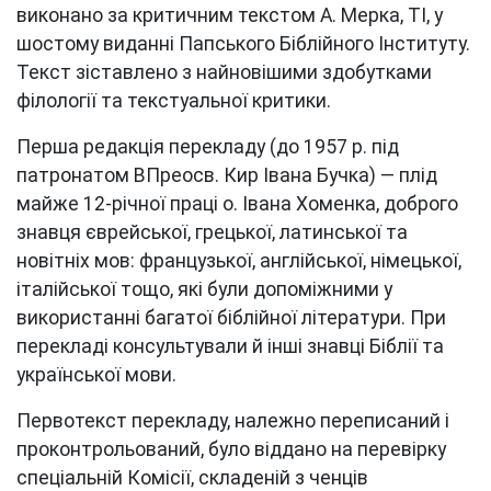
виконано за критичним текстом А. Мерка, ТІ, у
шостому виданні Папського Біблійного Інституту.
Текст зіставлено з найновішими здобутками
філології та текстуальної критики.
Перша редакція перекладу (до 1957 р. під
патронатом ВПреосв. Кир Івана Бучка) — плід
майже 12-річної праці о. Івана Хоменка, доброго
знавця єврейської, грецької, латинської та
новітніх мов: французької, англійської, німецької,
італійської тощо, які були допоміжними у
використанні багатої біблійної літератури. При
перекладі консультували й інші знавці Біблії та
української мови.
Первотекст перекладу, належно переписаний і
проконтрольований, було віддано на перевірку
спеціальній Комісії, складеній з ченців