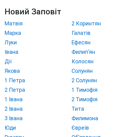
Новий Заповіт
Матвія
2 Коринтян
Марка
Галатів
Луки
Ефесян
Івана
Филип’ян
Дії
Колосян
Якова
Солунян
1 Петра
2 Солунян
2 Петра
1 Тимофія
1 Івана
2 Тимофія
2 Івана
Тита
3 Івана
Филимона
Юди
Євреїв