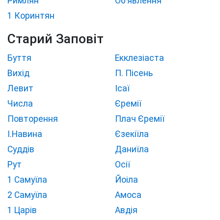
Римлян
Об’явлення
1 Коринтян
Старий Заповіт
Буття
Екклезіаста
Вихід
П. Пісень
Левит
Ісаї
Числа
Єремії
Повторення
Плач Єремії
І.Навина
Єзекіїла
Суддів
Даниїла
Рут
Осії
1 Самуїла
Йоіла
2 Самуїла
Амоса
1 Царів
Авдія