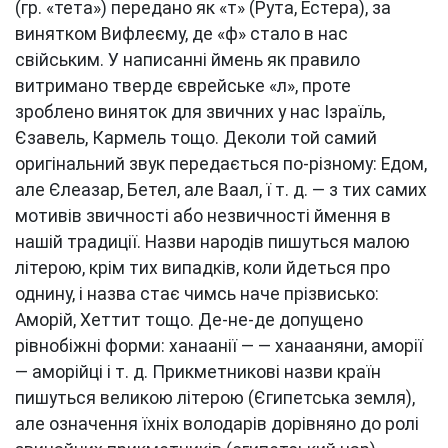
(гр. «тета») передано як «т» (Рута, Естера), за
винятком Вифлеєму, де «ф» стало в нас
свійським. У написанні ймень як правило
витримано тверде єврейське «л», проте
зроблено виняток для звичних у нас Ізраїль,
Єзавель, Кармель тощо. Деколи той самий
оригінальний звук передається по-різному: Едом,
але Єлеазар, Бетел, але Ваал, ї т. д. — з тих самих
мотивів звичності або незвичності ймення в
нашій традиції. Назви народів пишуться малою
літерою, крім тих випадків, коли йдеться про
однину, і назва стає чимсь наче прізвисько:
Аморій, Хеттит тощо. Де-не-де допущено
рівнобіжні форми: ханаанії — — ханааняни, аморії
— аморійці і т. д. Прикметникові назви країн
пишуться великою літерою (Єгипетська земля),
але означення їхніх володарів дорівняно до ролі