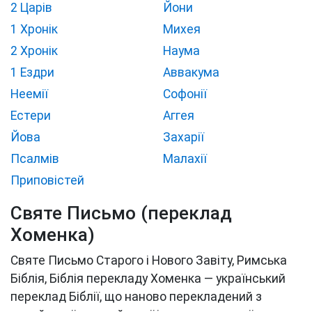
2 Царів
Йони
1 Хронік
Михея
2 Хронік
Наума
1 Ездри
Аввакума
Неемії
Софонії
Естери
Аггея
Йова
Захарії
Псалмів
Малахії
Приповістей
Святе Письмо (переклад
Хоменка)
Святе Письмо Старого і Нового Завіту, Римська
Біблія, Біблія перекладу Хоменка — український
переклад Біблії, що наново перекладений з