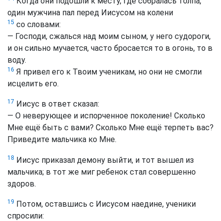
Когда они подошли к месту, где собралась толпа,
один мужчина пал перед Иисусом на колени
15
со словами:
— Господи, сжалься над моим сыном, у него судороги,
и он сильно мучается, часто бросается то в огонь, то в
воду.
16
Я привел его к Твоим ученикам, но они не смогли
исцелить его.
17
Иисус в ответ сказал:
— О неверующее и испорченное поколение! Сколько
Мне ещё быть с вами? Сколько Мне ещё терпеть вас?
Приведите мальчика ко Мне.
18
Иисус приказал демону выйти, и тот вышел из
мальчика; в тот же миг ребенок стал совершенно
здоров.
19
Потом, оставшись с Иисусом наедине, ученики
спросили: