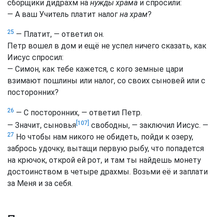
сборщики дидрахм на
нужды храма
и спросили:
— А ваш Учитель платит налог
на храм
?
25
— Платит, — ответил он.
Петр вошел в дом и ещё не успел ничего сказать, как
Иисус спросил:
— Симон, как тебе кажется, с кого земные цари
взимают пошлины или налог, со своих сыновей или с
посторонних?
26
— С посторонних, — ответил Петр.
[107]
— Значит, сыновья
свободны, — заключил Иисус. —
27
Но чтобы нам никого не обидеть, пойди к озеру,
забрось удочку, вытащи первую рыбу, что попадется
на крючок, открой ей рот, и там ты найдешь монету
достоинством в четыре драхмы. Возьми её и заплати
за Меня и за себя.