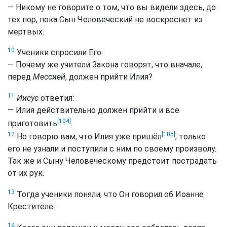
— Никому не говорите о том, что вы видели здесь, до
тех пор, пока Сын Человеческий не воскреснет из
мертвых.
10
Ученики спросили Его:
— Почему же учители Закона говорят, что вначале,
перед
Мессией
, должен прийти Илия?
11
Иисус
ответил:
— Илия действительно должен прийти и всё
[104]
приготовить
.
[105]
12
Но говорю вам, что Илия уже пришёл
, только
его не узнали и поступили с ним по своему произволу.
Так же и Сыну Человеческому предстоит пострадать
от их рук.
13
Тогда ученики поняли, что Он говорил об Иоанне
Крестителе.
14