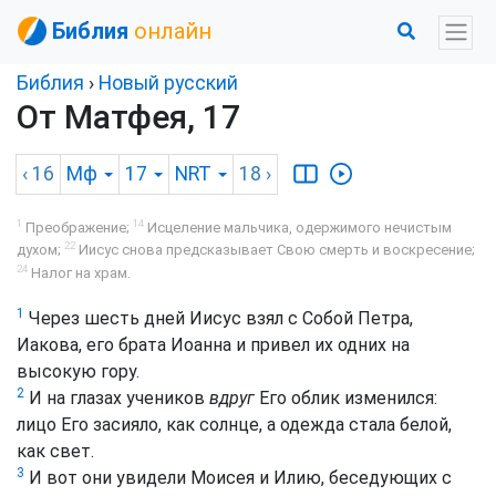
Библия
онлайн
Библия
›
Новый русский
От Матфея, 17
‹ 16
Мф
17
NRT
18
›
1
14
Преображение;
Исцеление мальчика, одержимого нечистым
22
духом;
Иисус снова предсказывает Свою смерть и воскресение;
24
Налог на храм.
1
Через шесть дней Иисус взял с Собой Петра,
Иакова, его брата Иоанна и привел их одних на
высокую гору.
2
И на глазах учеников
вдруг
Его облик изменился:
лицо Его засияло, как солнце, а одежда стала белой,
как свет.
3
И вот они увидели Моисея и Илию, беседующих с