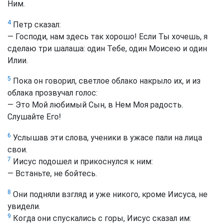
Ним.
4
Петр сказал:
— Господи, нам здесь так хорошо! Если Ты хочешь, я
сделаю три шалаша: один Тебе, один Моисею и один
Илии.
5
Пока он говорил, светлое облако накрыло их, и из
облака прозвучал голос:
— Это Мой любимый Сын, в Нем Моя радость.
Слушайте Его!
6
Услышав эти слова, ученики в ужасе пали на лица
свои.
7
Иисус подошел и прикоснулся к ним:
— Встаньте, не бойтесь.
8
Они подняли взгляд и уже никого, кроме Иисуса, не
увидели.
9
Когда они спускались с горы, Иисус сказал им: