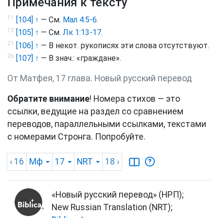
Примечания к тексту
11
[104] ↑
— См.
Мал 4:5-6
.
12
[105] ↑
— См.
Лк 1:13-17
.
21
[106] ↑
— В некот. рукописях эти слова отсутствуют.
26
[107] ↑
— В знач.: «граждане».
От Матфея, 17 глава. Новый русский перевод
Обратите внимание
! Номера стихов — это
ссылки, ведущие на раздел со сравнением
переводов, параллельными ссылками, текстами
с номерами Стронга. Попробуйте.
‹ 16
Мф
17
NRT
18
›
«Новый русский перевод» (НРП);
New Russian Translation (NRT);