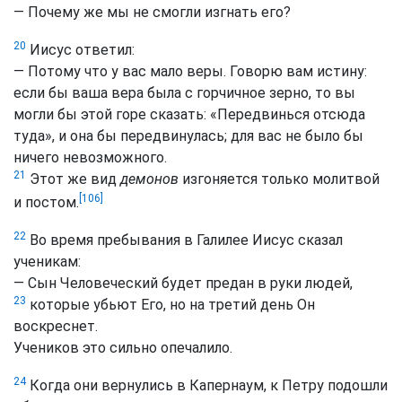
— Почему же мы не смогли изгнать его?
20
Иисус ответил:
— Потому что у вас мало веры. Говорю вам истину:
если бы ваша вера была с горчичное зерно, то вы
могли бы этой горе сказать: «Передвинься отсюда
туда», и она бы передвинулась; для вас не было бы
ничего невозможного.
21
Этот же вид
демонов
изгоняется только молитвой
[106]
и постом.
22
Во время пребывания в Галилее Иисус сказал
ученикам:
— Сын Человеческий будет предан в руки людей,
23
которые убьют Его, но на третий день Он
воскреснет.
Учеников это сильно опечалило.
24
Когда они вернулись в Капернаум, к Петру подошли