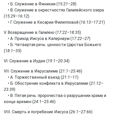
• Б. Служение в Финикии (
15:21–28
)
• В. Служение в окрестностях Галилейского озера
(
15:29–16:12
)
• Г. Служение в Кесарии Филипповой (
16:13–17:21
)
V. Возвращение в Галилею (
17:22–18:35
)
• А. Приход Иисуса в Капернаум (
17:22–27
)
• Б. Четвертая речь: ценности Царства Божьего
(
18:1–35
)
VI. Служение в Иудее (
19:1–20:34
)
VII. Служение в Иерусалиме (
21:1–25:46
)
• А. Торжественный въезд (
21:1–11
)
• Б. Обострение конфликта в Иерусалиме (
21:12–
23:39
)
• В. Пятая речь: пророчества о разрушении храма и
конце времен (
24:1–25:46
)
VIII. Смерть и погребение Иисуса (
26:1–27:66
)