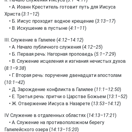
• А. Иоанн Креститель готовит путь для Иисуса
Христа (
3:1–12
)
• Б. Иисус проходит водное крещение (
3:13–17
)
• В. Искушение в пустыне (
4:1–11
)
III. Служение в Галилее (
4:12–14:12
)
• А. Начало публичного служения (
4:12–25
)
• Б. Первая речь: Нагорная проповедь (
5:1–7:29
)
• В. Служение исцеления и изгнания нечистых духов
(
8:1–9:38
)
• Г. Вторая речь: поручение двенадцати апостолам
(
10:1–42
)
• Д. Зарождение конфликта в Галилее (
11:1–12:50
)
• Е. Третья речь: притчи о Царстве Божьем (
13:1–52
)
• Ж. Отвержение Иисуса в Назарете (
13:53–14:12
)
IV. Служение в отдаленных областях (
14:13–17:21
)
• А. Служение на противоположном берегу
Галилейского озера (
14:13–15:20
)