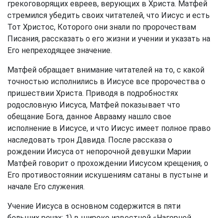
грекоговорящих евреев, верующих в Христа. Матфей
стремился убедить своих читателей, что Иисус и есть
Тот Христос, Которого они знали по пророчествам
Писания, рассказать о его жизни и учении и указать на
Его непреходящее значение.
Матфей обращает внимание читателей на то, с какой
точностью исполнились в Иисусе все пророчества о
пришествии Христа. Приводя в подробностях
родословную Иисуса, Матфей показывает что
обещание Бога, данное Аврааму нашло свое
исполнение в Иисусе, и что Иисус имеет полное право
наследовать трон Давида. После рассказа о
рождении Иисуса от непорочной девушки Марии
Матфей говорит о прохождении Иисусом крещения, о
Его противостоянии искушениям сатаны в пустыне и
начале Его служения.
Учение Иисуса в основном содержится в пяти
больших речах: 1) в широко известной «Нагорной