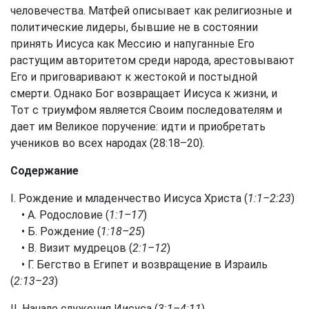
человечества. Матфей описывает как религиозные и
политические лидеры, бывшие не в состоянии
принять Иисуса как Мессию и напуганные Его
растущим авторитетом среди народа, арестовывают
Его и приговаривают к жестокой и постыдной
смерти. Однако Бог возвращает Иисуса к жизни, и
Тот с триумфом является Своим последователям и
дает им Великое поручение: идти и приобретать
учеников во всех народах (28:18–20).
Содержание
I. Рождение и младенчество Иисуса Христа (
1:1–2:23
)
• А. Родословие (
1:1–17
)
• Б. Рождение (
1:18–25
)
• В. Визит мудрецов (
2:1–12
)
• Г. Бегство в Египет и возвращение в Израиль
(
2:13–23
)
II. Начало служения Иисуса (
3:1–4:11
)