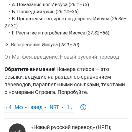
• А. Помазание ног Иисуса (
26:1–13
)
• Б. Последний ужин (
26:14–35
)
• В. Предательство, арест и допросы Иисуса (
26:36–
27:31
)
• Г. Распятие и погребение Иисуса (
27:32–66
)
IX. Воскресение Иисуса (
28:1–20
)
От Матфея, введение. Новый русский перевод
Обратите внимание
! Номера стихов — это
ссылки, ведущие на раздел со сравнением
переводов, параллельными ссылками, текстами
с номерами Стронга. Попробуйте.
‹ 4
Мф
введ.
NRT
1
›
«Новый русский перевод» (НРП);