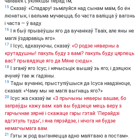
чалавек і, уклякшы перад Ім,
15
Сказаў: «Спадару! зьмілуйся над сынам маім, бо ён
люнатык, і вельма мучаецца, бо часта валіцца ў вагонь
і часта — ў ваду.
16
І я быў прывёўшы яго да вучанікаў Тваіх, але яны не
маглі ўздаравіць яго».
17
І Ісус, адказуючы, сказаў:
«О родзе няверны а
крутадушны! пакуль буду з вамі? пакуль буду цярпець
вас? прывядзіце яго да Мяне сюды».
18
І зганіў яго Ісус; і нячысьцік вышаў зь яго; і дзяцюк
ачуняў тае ж гадзіны.
19
Тады вучанікі, прыступіўшыся да Ісуса наадзіноце,
сказалі: «Чаму мы не маглі выгнаць яго?»
20
Ісус жа сказаў ім:
«З прычыны няверы вашае; бо
запраўды кажу вам: калі вы будзеце мець веру з
гарчычнае зярнё і скажаце гары гэтай: ’Перайдзі
адгэтуль туды’, і яна пярэйдзе; і нічога ня будзе
немагчымага вам.
21
Гэты ж род выганяецца адно малітваю а постам».