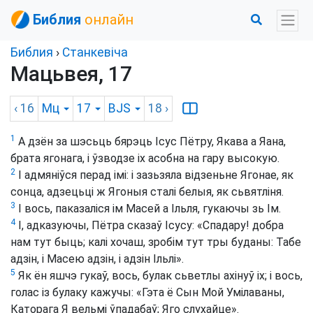
Библия
онлайн
Библия
›
Станкевіча
Мацьвея, 17
‹ 16
Мц
17
BJS
18
›
1
А дзён за шэсьць бярэць Ісус Пётру, Якава а Яана,
брата ягонага, і ўзводзе іх асобна на гару высокую.
2
І адмяніўся перад імі: і зазьзяла відзеньне Ягонае, як
сонца, адзецьці ж Ягоныя сталі белыя, як сьвятліня.
3
І вось, паказаліся ім Масей а Ільля, гукаючы зь Ім.
4
І, адказуючы, Пётра сказаў Ісусу: «Спадару! добра
нам тут быць; калі хочаш, зробім тут тры буданы: Табе
адзін, і Масею адзін, і адзін Ільлі».
5
Як ён яшчэ гукаў, вось, булак сьветлы ахінуў іх; і вось,
голас із булаку кажучы: «Гэта ё Сын Мой Умілаваны,
Каторага Я вельмі ўпадабаў; Яго слухайце».