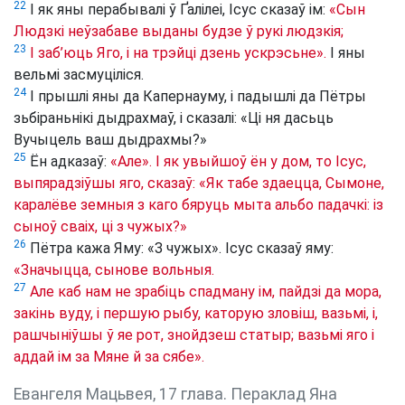
22
І як яны перабывалі ў Ґалілеі, Ісус сказаў ім:
«Сын
Людзкі неўзабаве выданы будзе ў рукі людзкія;
23
І заб’юць Яго, і на трэйці дзень ускрэсьне».
І яны
вельмі засмуціліся.
24
І прышлі яны да Капернауму, і падышлі да Пётры
зьбіраньнікі дыдрахмаў, і сказалі: «Ці ня дасьць
Вучыцель ваш дыдрахмы?»
25
Ён адказаў:
«Але». І як увыйшоў ён у дом, то Ісус,
выпярадзіўшы яго, сказаў: «Як табе здаецца, Сымоне,
каралёве земныя з каго бяруць мыта альбо падачкі: із
сыноў сваіх, ці з чужых?»
26
Пётра кажа Яму: «З чужых». Ісус сказаў яму:
«Значыцца, сынове вольныя.
27
Але каб нам не зрабіць спадману ім, пайдзі да мора,
закінь вуду, і першую рыбу, каторую зловіш, вазьмі, і,
рашчыніўшы ў яе рот, знойдзеш статыр; вазьмі яго і
аддай ім за Мяне й за сябе».
Евангеля Мацьвея, 17 глава. Пераклад Яна