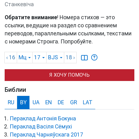
Станкевіча
Обратите внимание
! Номера стихов — это
ссылки, ведущие на раздел со сравнением
переводов, параллельными ссылками, текстами
с номерами Стронга. Попробуйте.
‹ 16
Мц
17
BJS
18
›
Я ХОЧУ ПОМОЧЬ
Библии
RU
BY
UA
EN
DE
GR
LAT
Пераклад Антонія Бокуна
Пераклад Васіля Сёмухі
Пераклад Чарняўскага 2017