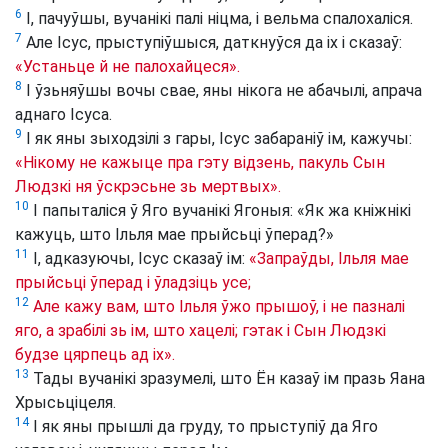
6
І, пачуўшы, вучанікі палі ніцма, і вельма спалохаліся.
7
Але Ісус, прыступіўшыся, даткнуўся да іх і сказаў:
«Устаньце й не палохайцеся».
8
І ўзьняўшы вочы свае, яны нікога не абачылі, апрача
аднаго Ісуса.
9
І як яны зыходзілі з гары, Ісус забараніў ім, кажучы:
«Нікому не кажыце пра гэту відзень, пакуль Сын
Людзкі ня ўскрэсьне зь мертвых».
10
І папыталіся ў Яго вучанікі Ягоныя: «Як жа кніжнікі
кажуць, што Ільля мае прыйсьці ўперад?»
11
І, адказуючы, Ісус сказаў ім:
«Запраўды, Ільля мае
прыйсьці ўперад і ўладзіць усе;
12
Але кажу вам, што Ільля ўжо прышоў, і не пазналі
яго, а зрабілі зь ім, што хацелі; гэтак і Сын Людзкі
будзе цярпець ад іх».
13
Тады вучанікі зразумелі, што Ён казаў ім празь Яана
Хрысьціцеля.
14
І як яны прышлі да груду, то прыступіў да Яго