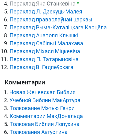
●
Пераклад Яна Станкевіча
Пераклад Л. Дзекуць-Малея
Пераклад праваслаўнай царквы
Пераклад Рыма-Каталіцкага Касцёла
Пераклад Анатоля Клышкi
Пераклад Сабілы і Малахава
Пераклад Міхася Міцкевіча
Пераклад П. Татарыновіча
Пераклад В. Гадлеўскага
Комментарии
Новая Женевская Библия
Учебной Библии МакАртура
Толкование Мэтью Генри
Комментарии МакДональда
Толковая Библия Лопухина
Толкования Августина