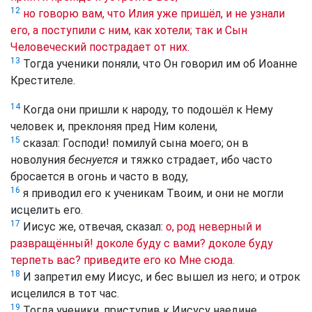
12
но говорю вам, что Илия уже пришёл, и не узнали
его, а поступили с ним, как хотели; так и Сын
Человеческий пострадает от них.
13
Тогда ученики поняли, что Он говорил им об Иоанне
Крестителе.
14
Когда они пришли к народу, то подошёл к Нему
человек и, преклоняя пред Ним колени,
15
сказал: Господи! помилуй сына моего; он в
новолуния
беснуется
и тяжко страдает, ибо часто
бросается в огонь и часто в воду,
16
я приводил его к ученикам Твоим, и они не могли
исцелить его.
17
Иисус же, отвечая, сказал:
о, род неверный и
развращённый! доколе буду с вами? доколе буду
терпеть вас? приведите его ко Мне сюда.
18
И запретил ему Иисус, и бес вышел из него; и отрок
исцелился в тот час.
19
Тогда ученики, приступив к Иисусу наедине,