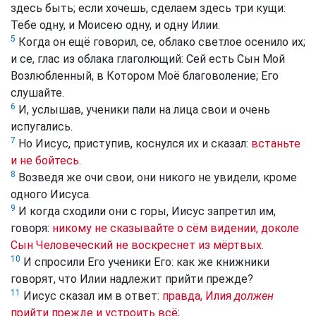
здесь быть; если хочешь, сделаем здесь три кущи:
Тебе одну, и Моисею одну, и одну Илии.
5
Когда он ещё говорил, се, облако светлое осенило их;
и се, глас из облака глаголющий: Сей есть Сын Мой
Возлюбленный, в Котором Моё благоволение; Его
слушайте.
6
И, услышав, ученики пали на лица свои и очень
испугались.
7
Но Иисус, приступив, коснулся их и сказал:
встаньте
и не бойтесь
.
8
Возведя же очи свои, они никого не увидели, кроме
одного Иисуса.
9
И когда сходили они с горы, Иисус запретил им,
говоря:
никому не сказывайте о сём видении, доколе
Сын Человеческий не воскреснет из мёртвых.
10
И спросили Его ученики Его: как же книжники
говорят, что Илии надлежит прийти прежде?
11
Иисус сказал им в ответ:
правда, Илия
должен
прийти прежде и устроить всё;