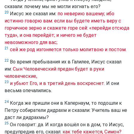
сказали: почему мы не могли изгнать его?
20
Иисус же сказал им:
по неверию вашему; ибо
истинно говорю вам: если вы будете иметь веру с
горчичное зерно и скажете горе сей: «перейди отсюда
туда», и она перейдёт; и ничего не будет
невозможного для вас;
21
сей же род изгоняется только молитвою и постом.
22
Во время пребывания их в Галилее, Иисус сказал
им:
Сын Человеческий предан будет в руки
человеческие,
23
и убьют Его, и в третий день воскреснет.
И они
весьма опечалились.
24
Когда же пришли они в Капернаум, то подошли к
Петру собиратели дидрахм и сказали: Учитель ваш не
даст ли дидрахмы?
25
Он говорит: да. И когда вошёл он в дом, то Иисус,
предупредив его, сказал:
как тебе кажется, Симон?