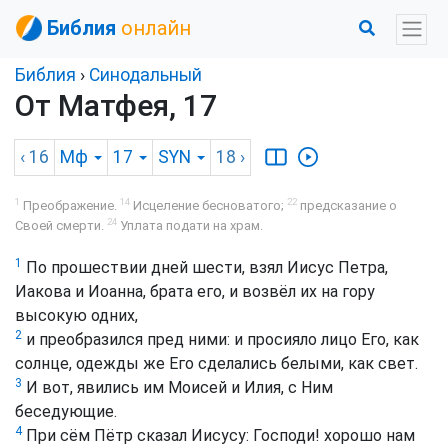
Библия
онлайн
Библия
›
Синодальный
От Матфея, 17
‹ 16
Мф
17
SYN
18
›
1
14
22
Преображение.
Исцеление бесноватого;
предсказание о
24
Своей смерти.
Уплата подати на храм.
1
По прошествии дней шести, взял Иисус Петра,
Иакова и Иоанна, брата его, и возвёл их на гору
высокую одних,
2
и преобразился пред ними: и просияло лицо Его, как
солнце, одежды же Его сделались белыми, как свет.
3
И вот, явились им Моисей и Илия, с Ним
беседующие.
4
При сём Пётр сказал Иисусу: Господи! хорошо нам