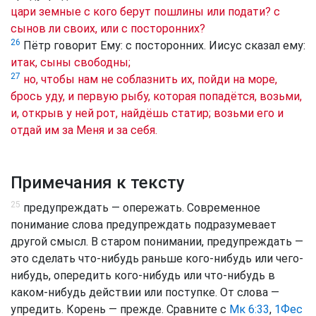
цари земные с кого берут пошлины или подати? с
сынов ли своих, или с посторонних?
26
Пётр говорит Ему: с посторонних. Иисус сказал ему:
итак, сыны свободны;
27
но, чтобы нам не соблазнить их, пойди на море,
брось уду, и первую рыбу, которая попадётся, возьми,
и, открыв у ней рот, найдёшь статир; возьми его и
отдай им за Меня и за себя.
Примечания к тексту
25
предупреждать — опережать. Современное
понимание слова предупреждать подразумевает
другой смысл. В старом понимании, предупреждать —
это сделать что-нибудь раньше кого-нибудь или чего-
нибудь, опередить кого-нибудь или что-нибудь в
каком-нибудь действии или поступке. От слова —
упредить. Корень — прежде. Сравните с
Мк 6:33
,
1Фес