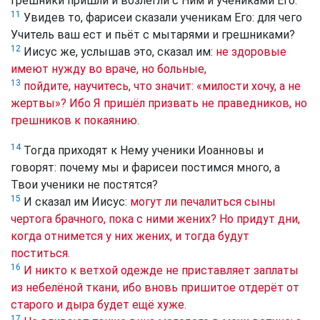
грешники пришли и возлегли с Ним и учениками Его.
11
Увидев то, фарисеи сказали ученикам Его: для чего
Учитель ваш ест и пьёт с мытарями и грешниками?
12
Иисус же, услышав это, сказал им:
не здоровые
имеют нужду во враче, но больные,
13
пойдите, научитесь, что значит: «милости хочу, а не
жертвы»? Ибо Я пришёл призвать не праведников, но
грешников к покаянию.
14
Тогда приходят к Нему ученики Иоанновы и
говорят: почему мы и фарисеи постимся много, а
Твои ученики не постятся?
15
И сказал им Иисус:
могут ли печалиться сыны
чертога брачного, пока с ними жених? Но придут дни,
когда отнимется у них жених, и тогда будут
поститься.
16
И никто к ветхой одежде не приставляет заплаты
из небелёной ткани, ибо вновь пришитое отдерёт от
старого и дыра будет ещё хуже.
17