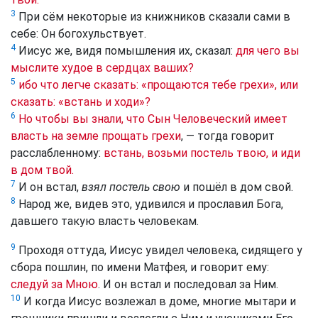
3
При сём некоторые из книжников сказали сами в
себе: Он богохульствует.
4
Иисус же, видя помышления их, сказал:
для чего вы
мыслите худое в сердцах ваших?
5
ибо что легче сказать: «прощаются тебе грехи», или
сказать: «встань и ходи»?
6
Но чтобы вы знали, что Сын Человеческий имеет
власть на земле прощать грехи
, — тогда говорит
расслабленному:
встань, возьми постель твою, и иди
в дом твой.
7
И он встал,
взял постель свою
и пошёл в дом свой.
8
Народ же, видев это, удивился и прославил Бога,
давшего такую власть человекам.
9
Проходя оттуда, Иисус увидел человека, сидящего у
сбора пошлин, по имени Матфея, и говорит ему:
следуй за Мною
. И он встал и последовал за Ним.
10
И когда Иисус возлежал в доме, многие мытари и