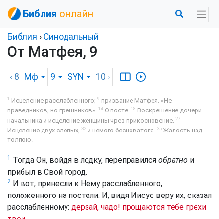
Библия
онлайн
Библия
›
Синодальный
От Матфея, 9
‹ 8
Мф
9
SYN
10
›
1
9
Исцеление расслабленного;
призвание Матфея. «Не
14
18
праведников, но грешников».
О посте.
Воскрешение дочери
27
начальника и исцеление женщины чрез прикосновение.
32
35
Исцеление двух слепых,
и немого бесноватого.
Жалость над
толпою.
1
Тогда Он, войдя в лодку, переправился
обратно
и
прибыл в Свой город.
2
И вот, принесли к Нему расслабленного,
положенного на постели. И, видя Иисус веру их, сказал
расслабленному:
дерзай, чадо! прощаются тебе грехи
твои.