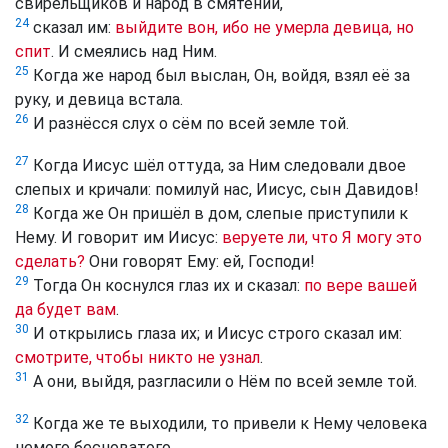
свирельщиков и народ в смятении,
24
сказал им:
выйдите вон, ибо не умерла девица, но
спит
. И смеялись над Ним.
25
Когда же народ был выслан, Он, войдя, взял её за
руку, и девица встала.
26
И разнёсся слух о сём по всей земле той.
27
Когда Иисус шёл оттуда, за Ним следовали двое
слепых и кричали: помилуй нас, Иисус, сын Давидов!
28
Когда же Он пришёл в дом, слепые приступили к
Нему. И говорит им Иисус:
веруете ли, что Я могу это
сделать?
Они говорят Ему: ей, Господи!
29
Тогда Он коснулся глаз их и сказал:
по вере вашей
да будет вам
.
30
И открылись глаза их; и Иисус строго сказал им:
смотрите, чтобы никто не узнал
.
31
А они, выйдя, разгласили о Нём по всей земле той.
32
Когда же те выходили, то привели к Нему человека
немого бесноватого.