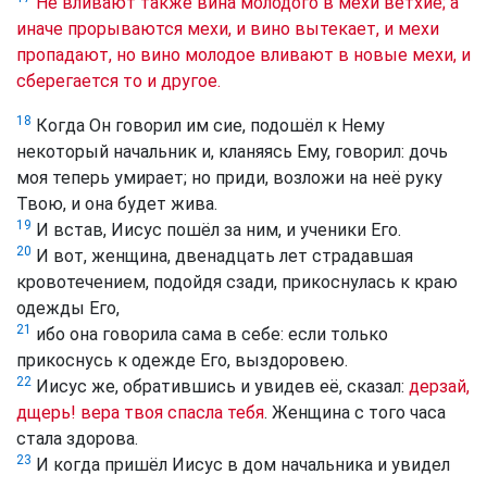
Не вливают также вина молодого в мехи ветхие; а
иначе прорываются мехи, и вино вытекает, и мехи
пропадают, но вино молодое вливают в новые мехи, и
сберегается то и другое.
18
Когда Он говорил им сие, подошёл к Нему
некоторый начальник и, кланяясь Ему, говорил: дочь
моя теперь умирает; но приди, возложи на неё руку
Твою, и она будет жива.
19
И встав, Иисус пошёл за ним, и ученики Его.
20
И вот, женщина, двенадцать лет страдавшая
кровотечением, подойдя сзади, прикоснулась к краю
одежды Его,
21
ибо она говорила сама в себе: если только
прикоснусь к одежде Его, выздоровею.
22
Иисус же, обратившись и увидев её, сказал:
дерзай,
дщерь! вера твоя спасла тебя
. Женщина с того часа
стала здорова.
23
И когда пришёл Иисус в дом начальника и увидел