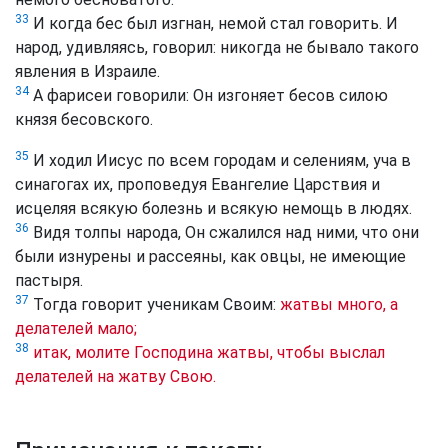
33
И когда бес был изгнан, немой стал говорить. И
народ, удивляясь, говорил: никогда не бывало такого
явления в Израиле.
34
А фарисеи говорили: Он изгоняет бесов силою
князя бесовского.
35
И ходил Иисус по всем городам и селениям, уча в
синагогах их, проповедуя Евангелие Царствия и
исцеляя всякую болезнь и всякую немощь в людях.
36
Видя толпы народа, Он сжалился над ними, что они
были изнурены и рассеяны, как овцы, не имеющие
пастыря.
37
Тогда говорит ученикам Своим:
жатвы много, а
делателей мало;
38
итак, молите Господина жатвы, чтобы выслал
делателей на жатву Свою.